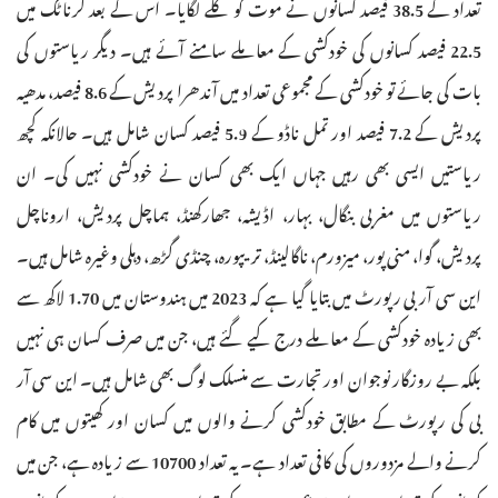
تعداد کے 38.5 فیصد کسانوں نے موت کو گلے لگایا۔ اس کے بعد کرناٹک میں
22.5 فیصد کسانوں کی خودکشی کے معاملے سامنے آئے ہیں۔ دیگر ریاستوں کی
بات کی جائے تو خودکشی کے مجموعی تعداد میں آندھرا پردیش کے 8.6 فیصد، مدھیہ
پردیش کے 7.2 فیصد اور تمل ناڈو کے 5.9 فیصد کسان شامل ہیں۔ حالانکہ کچھ
ریاستیں ایسی بھی رہیں جہاں ایک بھی کسان نے خودکشی نہیں کی۔ ان
ریاستوں میں مغربی بنگال، بہار، اڈیشہ، جھارکھنڈ، ہماچل پردیش، اروناچل
پردیش، گوا، منی پور، میزورم، ناگالینڈ، تریپورہ، چنڈی گڑھ، دہلی وغیرہ شامل ہیں۔
این سی آر بی رپورٹ میں بتایا گیا ہے کہ 2023 میں ہندوستان میں 1.70 لاکھ سے
بھی زیادہ خودکشی کے معاملے درج کیے گئے ہیں، جن میں صرف کسان ہی نہیں
بلکہ بے روزگار نوجوان اور تجارت سے منسلک لوگ بھی شامل ہیں۔ این سی آر
بی کی رپورٹ کے مطابق خودکشی کرنے والوں میں کسان اور کھیتوں میں کام
کرنے والے مزدوروں کی کافی تعداد ہے۔ یہ تعداد 10700 سے زیادہ ہے، جن میں