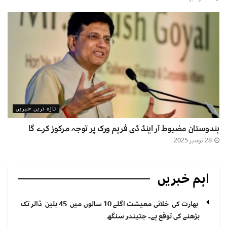
تازہ ترین خبریں
ہندوستان مضبوط آر اینڈ ڈی فریم ورک پر توجہ مرکوز کرے گا
28 نومبر 2025
اہم خبریں
بھارت کی خلائی معیشت اگلے 10 سالوں میں 45 بلین ڈالر تک
بڑھنے کی توقع ہے۔ جتیندر سنگھ