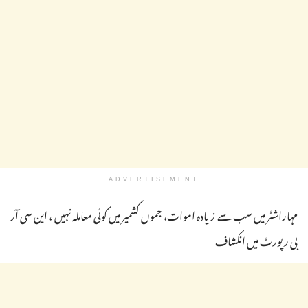
ADVERTISEMENT
مہاراشٹر میں سب سے زیادہ اموات، جموں کشمیر میں کوئی معاملہ نہیں ، این سی آر
بی رپورٹ میں انکشاف