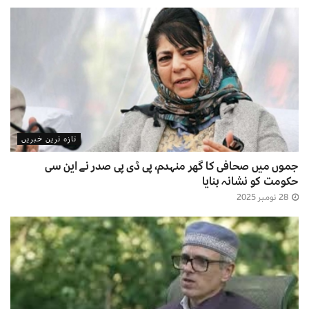
تازہ ترین خبریں
جموں میں صحافی کا گھر منہدم، پی ڈی پی صدر نے این سی
حکومت کو نشانہ بنایا
28 نومبر 2025