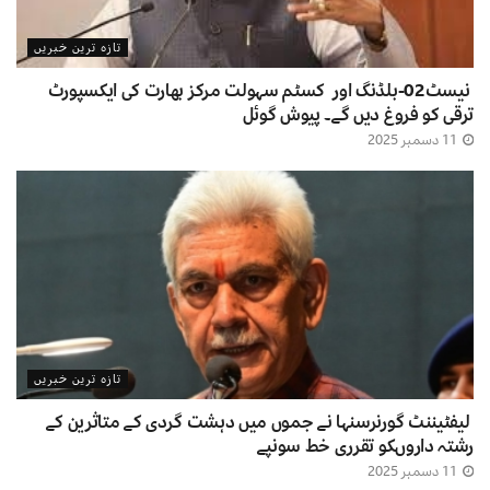
تازہ ترین خبریں
نیسٹ02-بلڈنگ اور کسٹم سہولت مرکز بھارت کی ایکسپورٹ
ترقی کو فروغ دیں گے۔ پیوش گوئل
11 دسمبر 2025
تازہ ترین خبریں
لیفٹیننٹ گورنرسنہا نے جموں میں دہشت گردی کے متاثرین کے
رشتہ داروںکو تقرری خط سونپے
11 دسمبر 2025