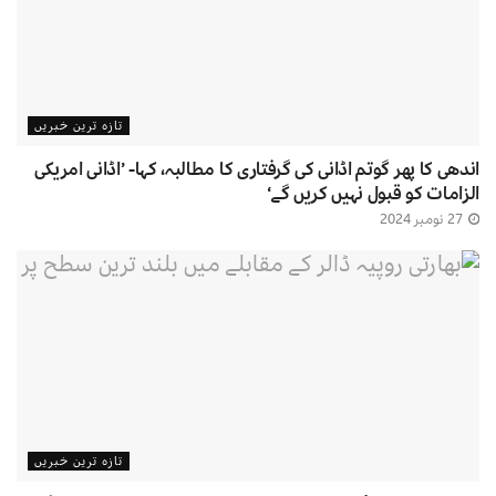
تازہ ترین خبریں
اندھی کا پھر گوتم اڈانی کی گرفتاری کا مطالبہ، کہا- ’اڈانی امریکی
الزامات کو قبول نہیں کریں گے‘
27 نومبر 2024
تازہ ترین خبریں