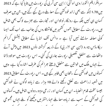
سرینگر/یکم اکتوبر/وی او آئی//این سی آر بی کی رپورٹ میں بتایا گیا ہے کہ 2023
میں 1.70 لاکھ سے بھی زائد خودکشی کے معاملے درج کیے گئے ہیں، جن میں صرف
کسان ہی نہیں بلکہ بے روزگار نوجوان اور تجارت سے جڑے لوگ بھی شامل
ہیں۔رپورٹ کے مطابق جموں کشمیر میں کاشتکاروں کی جانب سے اب تک ایسا
کوئی معاملہ سامنے نہیں آیا ہے ۔ وائس آف انڈیا کے مطابق نیشنل کرائم
ریکارڈس بیورو (این سی ا?ر بی) کے ذریعہ گزشتہ دنوں 2023 میں پیش آئے
واقعات سے متعلق تفصیلی رپورٹ جاری کی گئی۔ اس رپورٹ میں موجود ڈاٹا
نے جہاں ملک میں خواتین سے متعلق بڑھتے جرائم کی طرف اشارہ کیا ہے، وہیں
کسانوں میں خودکشی کے رجحان بھی ظاہر کیے ہیں۔ اس رپورٹ کے مطابق 2023
میں شعبہ زراعت سے تعلق رکھنے والے 10 ہزار سے زیادہ لوگوں نے خودکشی
جیسا سخت قدم اٹھایا۔ ان میں کسان اور زرعی مزدور دونوں شامل ہیں۔کسانوں
کی خودکشی کے سب سے زیادہ معاملے مہاراشٹر میں دیکھنے کو ملے جہاں مجموعی