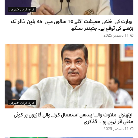
تازہ ترین خبریں
بھارت کی خلائی معیشت اگلے 10 سالوں میں 45 بلین ڈالر تک
بڑھنے کی توقع ہے۔ جتیندر سنگھ
11 دسمبر 2025
تازہ ترین خبریں
ایتھنول ملاوٹ والے ایندھن استعمال کرنے والی گاڑیوں پر کوئی
منفی اثر نہیں ہوا۔ گڈکری
11 دسمبر 2025