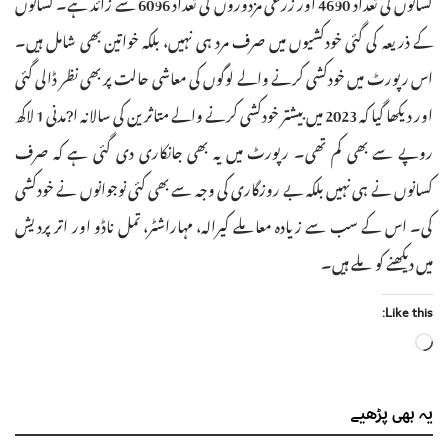
کسانوں کی تعداد 4690 اور زرعی مزدوروں کی تعداد 6096 سے زائد ہے۔ کسانوں
کے ذریعہ کی گئی خودکشیوں میں صرف مرد ہی نہیں، بلکہ خواتین بھی شامل ہیں۔
اس رپورٹ میں خودکشی کرنے والے لوگوں کی معاشی حالت پر بھی نظر ڈالی گئی
اور دیکھا گیا کہ 2023 میں بیشتر خودکشی کرنے والے متاثرین کی سالانہ ا?مدنی 1 لاکھ
روپے سے بھی کم تھی۔ رپورٹ میں یہ بھی جانکاری دی گئی ہے کہ صرف
کسانوں نے ہی نہیں بلکہ بے روزگاری کی وجہ سے بھی کئی نوجوانوں نے خودکشی
کی۔ اس کے سب سے زیادہ معاملے کیرالہ، مہاراشٹر، تمل ناڈو اور اتر پردیش
میں دیکھنے کو ملے ہیں۔
Like this:
Loading…
یہ بھی
پڑھیے