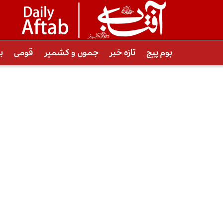
ہوم پیج
تازہ خبر
جموں و کشمیر
قومی
ب