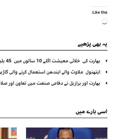
Like this:
Loading…
یہ بھی
پڑھیے
بھارت کی خلائی معیشت اگلے 10 سالوں میں 45 بلین ڈالر تک بڑھنے کی توقع ہے۔ جتیندر سنگھ
ایتھنول ملاوٹ والے ایندھن استعمال کرنے والی گاڑیوں
بھارت اور برازیل نے دفاعی صنعت میں تعاون اور صلاح
اسی
بارے میں