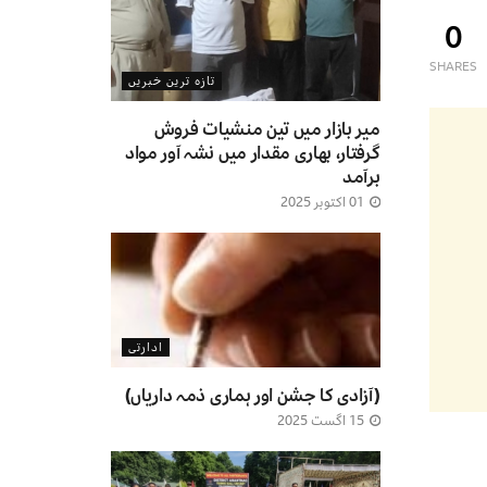
0
SHARES
تازہ ترین خبریں
میر بازار میں تین منشیات فروش
گرفتار، بھاری مقدار میں نشہ آور مواد
برآمد
01 اکتوبر 2025
ادارتی
(آزادی کا جشن اور ہماری ذمہ داریاں)
15 اگست 2025