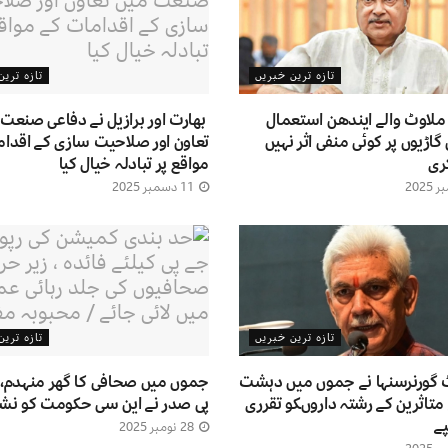
تازہ ترین خبریں
تازہ تری
ملاوٹ والے ایندھن استعمال
بھارت اور برازیل نے دفاعی صنعت
 گاڑیوں پر کوئی منفی اثر نہیں
تعاون اور صلاحیت سازی کے اقدام
ری
مواقع پر تبادلہ خیال کیا
11 دسمبر 2025
تازہ ترین خبریں
تازہ تری
 گورنرسنہا نے جموں میں دہشت
جموں میں صحافی کا گھر منہدم، 
متاثرین کے رشتہ داروںکو تقرری
پی صدر نے این سی حکومت کو نشانہ
ے
28 نومبر 2025