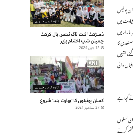
ان پولیس
قیادت میں
تازہ ترین خبریں
بازار میں
ڈسڑکٹ اننت ناگ ٹینس بال کرکٹ
ستعدی کا
چمپئن شپ اختتام پزیر
12 جون 2024
نگ کے پتے برآمد کیے گئے، جنہیں
قبال وانی
تازہ ترین خبریں
لیس نے کہا ہے
کسان یونینوں کا ’بھارت بند‘ شروع
27 ستمبر 2021
الی نسلوں
ختم کرنے