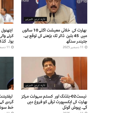
تازہ ترین خبریں
بھارت کی خلائی معیشت اگلے 10 سالوں
ایتھنول 
میں 45 بلین ڈالر تک بڑھنے کی توقع ہے۔
کرنے والی
جتیندر سنگھ
ہوا۔ گڈک
11 دسمبر 2025
11 دسمبر 2025
تازہ ترین خبریں
نیسٹ02-بلڈنگ اور کسٹم سہولت مرکز
لیفٹیننٹ
بھارت کی ایکسپورٹ ترقی کو فروغ دیں
گردی کے 
گے۔ پیوش گوئل
خط سونپ