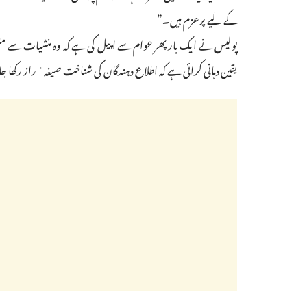
کے لیے پرعزم ہیں۔”
یقین دہانی کرائی ہے کہ اطلاع دہندگان کی شناخت صیغہٴ راز رکھا 