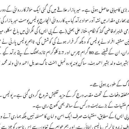
ڑی کامیابی حاصل ہوئی ہے۔ میر بازار علاقے میں کی گئی ایک مؤثر کارروائی کے دور
بھاری مقدار میں نشہ آور مواد برآمد کیا۔یہ کارروائی انچارج پولیس پوسٹ میر بازار کی 
ہراہ قاضی گنڈ کولگام، منتاز علی بھٹی (جے کے پی ایس) کی نگرانی میں باغ سکلو، میر 
مشتبہ افراد نے پولیس کو دیکھ کر فرار ہونے کی کوشش کی، تاہم پولیس پارٹی نے م
مظاہرہ کرتے ہوئے انہیں فوری طور پر گرفتار کر لیا۔تلاشی کے دوران، ان کے قبضے سے 80 گرام چرس اور 2.7 کلوگرام تازہ بھ
یر بٹ ولد بشیر احمد بٹ، ساکن بونہ پورہ نمبل اننت ناگ،عدیل احمد وانی ولد محمد ا
ت ناگ کے طور پر ہوئی ھے۔
ضی گنڈ میں ایف آئی آر نمبر 201/2025 کے تحت متعلقہ دفعات کے تحت مقدمہ درج کر کے مزید تفتیش شروع کر دی گئی ہے۔ پو
یں سرگرم منشیات کے بڑے نیٹ ورکس کے ساتھ بھی کھوج رہی ہے۔
 پی ایس) کے مطابق، "منشیات صرف ایک امن و امان کا مسئلہ نہیں بلکہ ہماری آنے و
 زیرو ٹالرنس پالیسی اپنائی ہے، اور ہم عوام کے تعاون سے اس ناسور کو جڑ سے 