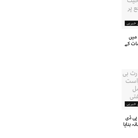
ن خبریں
 میں
ات کے
ن خبریں
پی ڈی
 بنایا