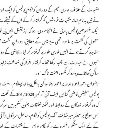
منشیات کے خلاف جاری مہم کے دوران کولگام پولیس کو ایک اور ب
نے تین بدنامِ زمانہ منشیات فروشوں کو گرفتار کر کے ان کے قبضے سے 
ایک خصوصی پولیس پارٹی نے انجام دی، جو کہ ایڈیشنل ایس پی قومی شا
معمول کی گشت پر مامور تھی ۔پولیس کے مطابق، دورانِ گشت تین 
انہوں نے مہارت سے چھپا رکھا تھا۔گرفتار افراد کی شناخت زاہد بش
ساکن کھانڈے پورہ کرنگسو، اننت ناگ اور
رضوان احمد ایتو ولد نذیر احمد ایتو ساکن ہانگل پہالو، پہلگام، انن
پولیس سٹیشن قا
کہ وہ گرفتار شدگان کے روابط اور ممکنہ تعلقات جنوبی کشمیر م
اس موقع پر سینئر سپرنٹنڈنٹ آف پولیس کولگام، ساحل سرنگال (آئی
کے لیے ایک سنگین خطرہ ہے۔ کولگام پولیس نے منشیات کے خلاف