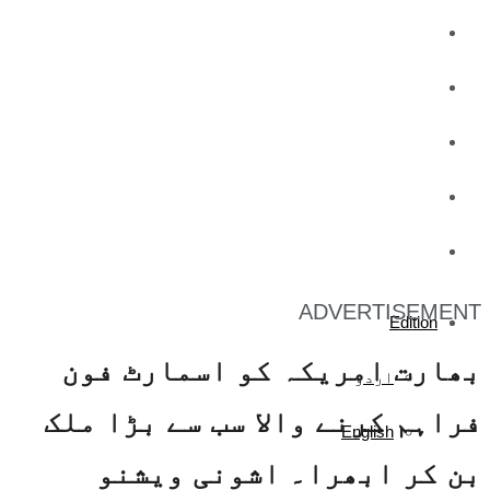
کاروبار
کھیل
تفریح
صحت
آج کا اخبار
ADVERTISEMENT
Edition
بھارت امریکہ کو اسمارٹ فون
اردو
فراہم کرنے والا سب سے بڑا ملک
English
بن کر ابھرا۔ اشونی ویشنو