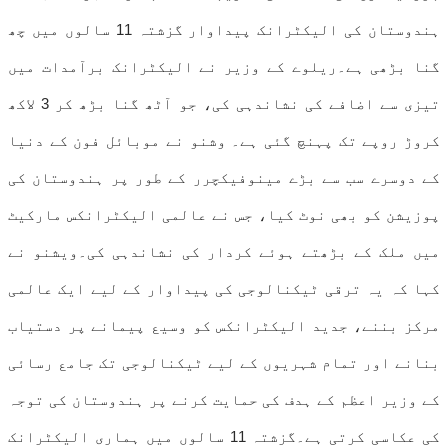
ہندوستان کی الیکٹرانک پیداوار گزشتہ 11 سالوں میں چھ
گنا بڑھی ہے۔ریلوے کے وزیر نے الیکٹرانک برآمدات میں
تیزی سے اضافے کی نشاندہی کی، جو آٹھ گنا بڑھ کر 3 لاکھ
کروڑ روپے تک پہنچ گئی ہے۔ وشنو نے موبائل فون کے دنیا
کے دوسرے سب سے بڑے مینوفیکچرر کے طور پر ہندوستان کی
پوزیشن کو بھی نوٹ کیا، جس نے عالمی الیکٹرانکس مارکیٹ
میں ملک کے بڑھتے ہوئے کردار کی نشاندہی کی۔ویشنو نے
کہا کہ یہ ترقی ٹیکنالوجی کی پیداوار کے لیے ایک عالمی
مرکز بننے، جدید الیکٹرانکس کو وسیع پیمانے پر دستیاب
بنانے اور تمام شہریوں کے لیے ٹیکنالوجی تک جامع رسائی
کے وزیر اعظم کے ہدف کی حمایت کرنے پر ہندوستان کی توجہ
کی عکاسی کرتی ہے۔گزشتہ 11 سالوں میں ہماری الیکٹرانک