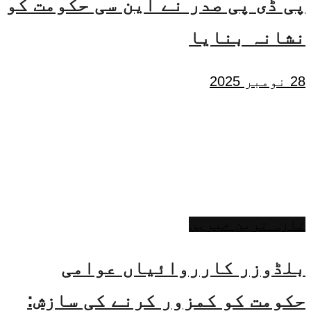
پی ڈی پی صدر نے این سی حکومت کو
نشانہ بنایا
28 نومبر 2025
تازہ ترین خبریں
بلڈوزر کارروائیاں عوامی
حکومت کو کمزور کرنے کی سازش: