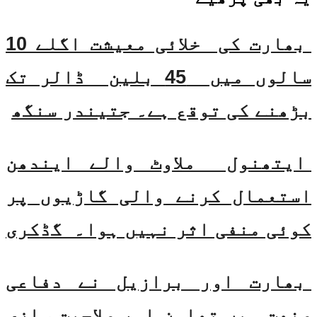
بھارت کی خلائی معیشت اگلے 10
سالوں میں 45 بلین ڈالر تک
بڑھنے کی توقع ہے۔ جتیندر سنگھ
ایتھنول ملاوٹ والے ایندھن
استعمال کرنے والی گاڑیوں پر
کوئی منفی اثر نہیں ہوا۔ گڈکری
بھارت اور برازیل نے دفاعی
صنعت میں تعاون اور صلاحیت سازی