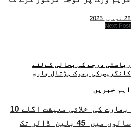
28 نومبر 2025
Next Post
ریاستی درجے کی بحالی کےلئے
کانگریس کی بھوک ہڑتال جاری
اہم خبریں
بھارت کی خلائی معیشت اگلے 10
سالوں میں 45 بلین ڈالر تک