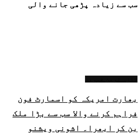
سب سے زیادہ پڑھی جانے والی
تازہ ترین خبریں
بھارت امریکہ کو اسمارٹ فون
فراہم کرنے والا سب سے بڑا ملک
بن کر ابھرا۔ اشونی ویشنو