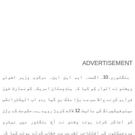
ADVERTISEMENT
بنگلورو۔10؍ اگست۔ ایم این این۔ مرکزی وزیر اشونی
ویشنو نے اتوار کو کہا کہ ہندوستان امریکہ کو سمارٹ فون
فراہم کرنے والا سب سے بڑا ملک بن گیا ہے، اب الیکٹرانکس
مینوفیکچرنگ کی مالیت 12 لاکھ کروڑ روپے ہے۔حکومت کے وژن
کو اجاگر کرتے ہوئے وشنو نے آج بنگلور میں میٹرو
پروجیکٹوں کی افتتاحی تقریب سے خطاب کرتے ہوئے کہا کہ