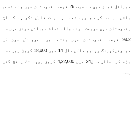
موبائل فونز میں سے صرف 26 فیصد ہندوستان میں بنے تھے،
باقی درآمد کیے جارہے تھے۔ یہ بات قابل ذکر ہے کہ آج
ہندوستان میں فروخت ہونے والے تمام موبائل فونز میں سے
99.2 فیصد ہندوستان میں بنتے ہیں۔ موبائل فون کی
مینوفیکچرنگ ویلیو مالی سال 14 میں 18,900 کروڑ روپے سے
بڑھ کر مالی سال24 میں 4,22,000 کروڑ روپے تک پہنچ گئی
ہے۔