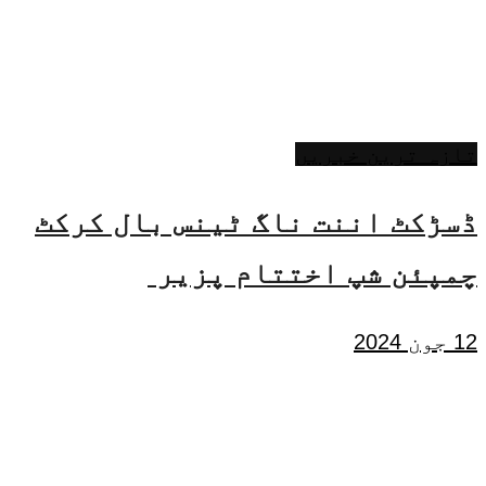
تازہ ترین خبریں
ڈسڑکٹ اننت ناگ ٹینس بال کرکٹ
چمپئن شپ اختتام پزیر
12 جون 2024