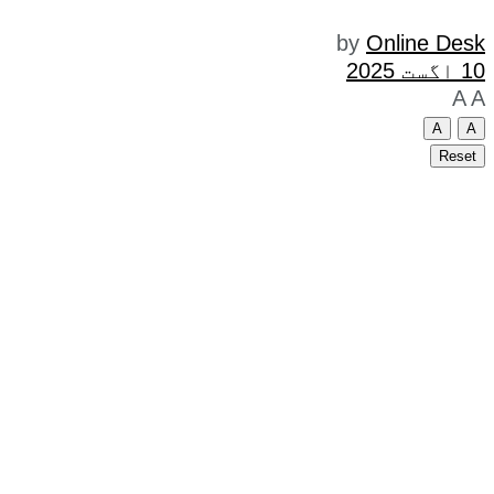
by
Online Desk
10 اگست 2025
A
A
A
A
Reset