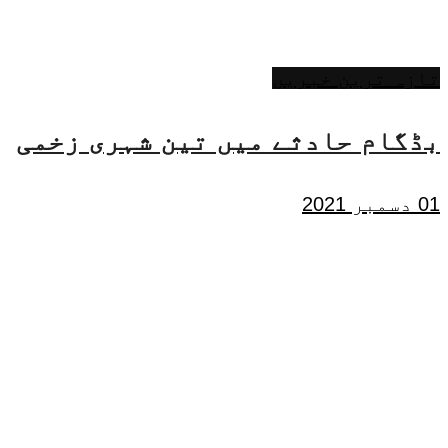
تازہ ترین خبریں
بڈگام حادثے میں تین شہری زخمی
01 دسمبر 2021