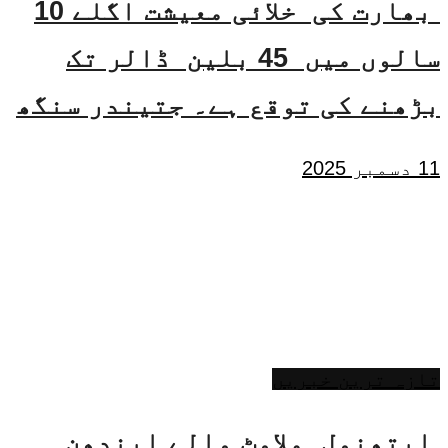
بھارت کی خلائی معیشت اگلے 10
سالوں میں 45 بلین ڈالر تک
بڑھنے کی توقع ہے۔ جتیندر سنگھ
11 دسمبر 2025
تازہ ترین خبریں
ایتھنول ملاوٹ والے ایندھن