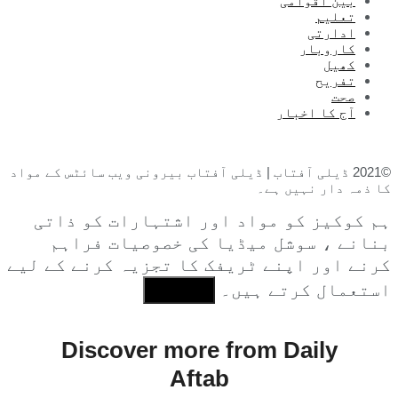
بین اقوامی
تعلیم
ادارتی
کاروبار
کھیل
تفریح
صحت
آج کا اخبار
©2021 ڈیلی آفتاب | ڈیلی آفتاب بیرونی ویب سائٹس کے مواد
کا ذمہ دار نہیں ہے۔
ہم کوکیز کو مواد اور اشتہارات کو ذاتی
بنانے ، سوشل میڈیا کی خصوصیات فراہم
کرنے اور اپنے ٹریفک کا تجزیہ کرنے کے لیے
استعمال کرتے ہیں۔
I Agree
Discover more from Daily
Aftab