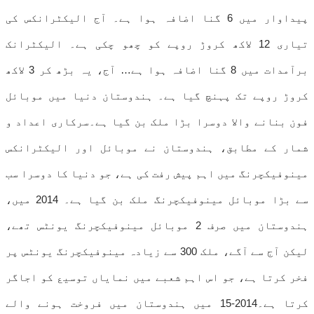
پیداوار میں 6 گنا اضافہ ہوا ہے۔ آج الیکٹرانکس کی
تیاری 12 لاکھ کروڑ روپے کو چھو چکی ہے۔ الیکٹرانک
برآمدات میں 8 گنا اضافہ ہوا ہے… آج، یہ بڑھ کر 3 لاکھ
کروڑ روپے تک پہنچ گیا ہے۔ ہندوستان دنیا میں موبائل
فون بنانے والا دوسرا بڑا ملک بن گیا ہے۔سرکاری اعداد و
شمار کے مطابق، ہندوستان نے موبائل اور الیکٹرانکس
مینوفیکچرنگ میں اہم پیش رفت کی ہے، جو دنیا کا دوسرا سب
سے بڑا موبائل مینوفیکچرنگ ملک بن گیا ہے۔ 2014 میں،
ہندوستان میں صرف 2 موبائل مینوفیکچرنگ یونٹس تھے،
لیکن آج سے آگے، ملک 300 سے زیادہ مینوفیکچرنگ یونٹس پر
فخر کرتا ہے، جو اس اہم شعبے میں نمایاں توسیع کو اجاگر
کرتا ہے۔2014-15 میں ہندوستان میں فروخت ہونے والے