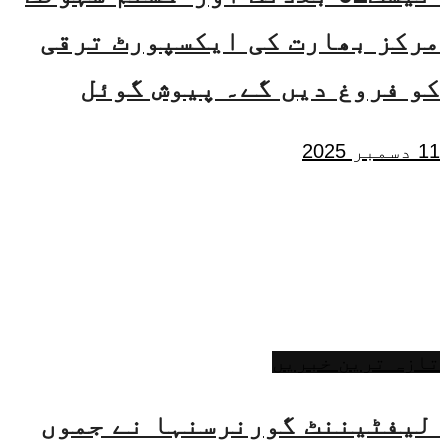
مرکز بھارت کی ایکسپورٹ ترقی
کو فروغ دیں گے۔ پیوش گوئل
11 دسمبر 2025
تازہ ترین خبریں
لیفٹیننٹ گورنرسنہا نے جموں