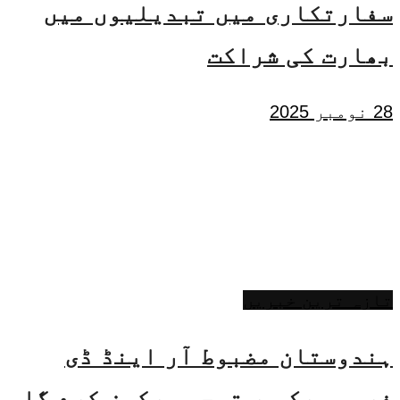
سفارتکاری میں تبدیلیوں میں
بھارت کی شراکت
28 نومبر 2025
تازہ ترین خبریں
ہندوستان مضبوط آر اینڈ ڈی
فریم ورک پر توجہ مرکوز کرے گا