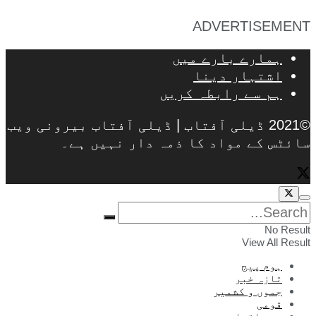
ADVERTISEMENT
ہمارے بارے میں
اشتہار دینا
ہم سے رابطہ کریں
©2021 ڈیلی آفتاب | ڈیلی آفتاب بیرونی ویب
سائٹس کے مواد کا ذمہ دار نہیں ہے۔
No Result
View All Result
ہوم پیج
تازہ خبر
جموں و کشمیر
قومی