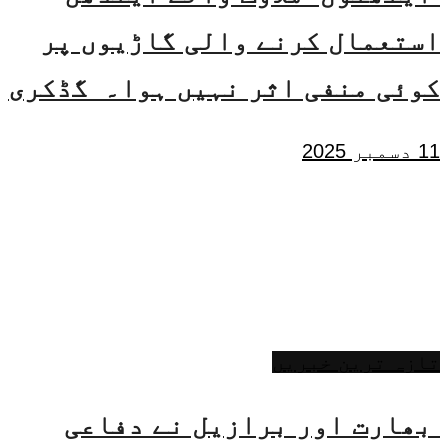
استعمال کرنے والی گاڑیوں پر
کوئی منفی اثر نہیں ہوا۔ گڈکری
11 دسمبر 2025
تازہ ترین خبریں
بھارت اور برازیل نے دفاعی