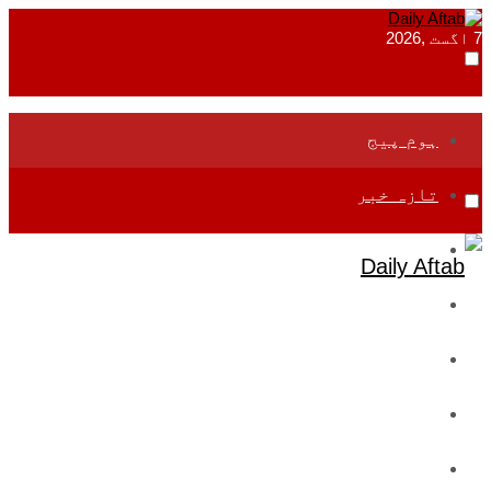
7 اگست ,2026
ہوم پیج
تازہ خبر
جموں و کشمیر
قومی
بین اقوامی
تعلیم
ادارتی