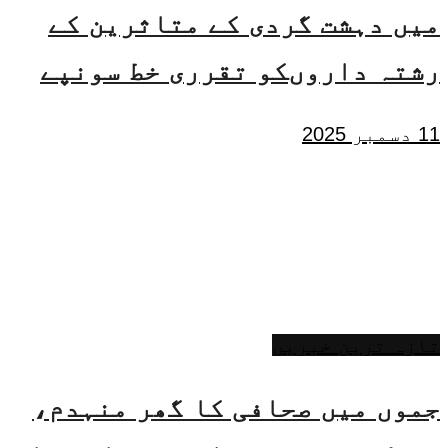
میں دہشت گردی کے متاثرین کے
رشتہ داروںکو تقرری خط سونپے
11 دسمبر 2025
تازہ ترین خبریں
جموں میں صحافی کا گھر منہدم،