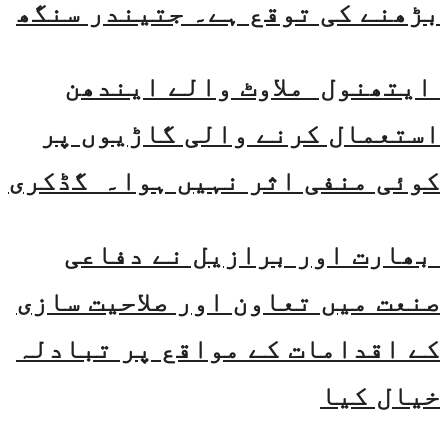
بڑھنے کی توقع ہے۔ جتیندر سنگھ
ایتھنول ملاوٹ والے ایندھن
استعمال کرنے والی گاڑیوں پر
کوئی منفی اثر نہیں ہوا۔ گڈکری
بھارت اور برازیل نے دفاعی
صنعت میں تعاون اور صلاحیت سازی
کے اقدامات کے مواقع پر تبادلہ
خیال کیا