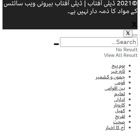
©2021 ڈیلی آفتاب | ڈیلی آفتاب بیرونی ویب سائٹس
کے مواد کا ذمہ دار نہیں ہے۔
No Result
View All Result
ہوم پیج
تازہ خبر
جموں و کشمیر
قومی
بین اقوامی
تعلیم
ادارتی
کاروبار
کھیل
تفریح
صحت
آج کا اخبار