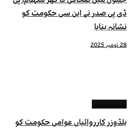
ڈی پی صدر نے این سی حکومت کو
نشانہ بنایا
28 نومبر 2025
تازہ ترین خبریں
بلڈوزر کارروائیاں عوامی حکومت کو