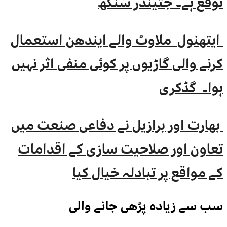
توقع ہے۔ جتیندر سنگھ
ایتھنول ملاوٹ والے ایندھن استعمال
کرنے والی گاڑیوں پر کوئی منفی اثر نہیں
ہوا۔ گڈکری
بھارت اور برازیل نے دفاعی صنعت میں
تعاون اور صلاحیت سازی کے اقدامات
کے مواقع پر تبادلہ خیال کیا
سب سے زیادہ پڑھی جانے والی