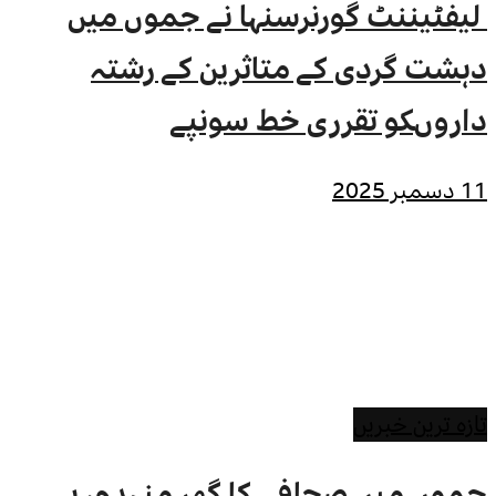
لیفٹیننٹ گورنرسنہا نے جموں میں
دہشت گردی کے متاثرین کے رشتہ
داروںکو تقرری خط سونپے
11 دسمبر 2025
تازہ ترین خبریں
جموں میں صحافی کا گھر منہدم، پی