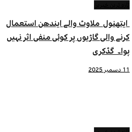
تازہ ترین خبریں
ایتھنول ملاوٹ والے ایندھن استعمال
کرنے والی گاڑیوں پر کوئی منفی اثر نہیں
ہوا۔ گڈکری
11 دسمبر 2025
تازہ ترین خبریں