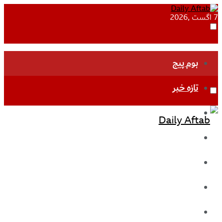
7 اگست ,2026
ہوم پیج
تازہ خبر
جموں و کشمیر
قومی
بین اقوامی
تعلیم
ادارتی