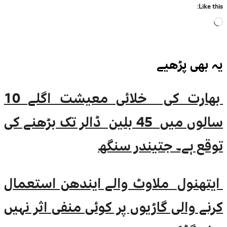
Like this:
Loading…
یہ بھی
پڑھیے
بھارت کی خلائی معیشت اگلے 10
سالوں میں 45 بلین ڈالر تک بڑھنے کی
توقع ہے۔ جتیندر سنگھ
ایتھنول ملاوٹ والے ایندھن استعمال
کرنے والی گاڑیوں پر کوئی منفی اثر نہیں