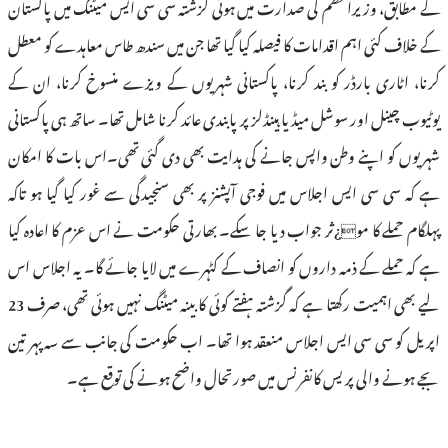
کے مطابق، وزیراعظم کی صدارت میں ہوئی گزشتہ سی سی ایس میٹنگ میں پاکستان
کے خلاف کئی اہم اقدامات کا فیصلہ کیا گیا تھا جن میں سندھ طاس معاہدے کو معطل
کرنا، اٹاری بارڈر کو بند کرنا، پاکستانی شہریوں کے ویزے منسوخ کرنا، ان کے
یوٹیوب چینل اور سوشل میڈیا ہینڈلز پر پابندی عائد کرنا شامل تھا۔ ساتھ ہی پاکستانی
شہریوں کو اپنے وطن واپس جانے کی ہدایت بھی دی گئی تھی۔اس بات کا امکان
ہے کہ سی سی ایس اجلاس میں فوجی آپشنز پر بھی سنجیدگی سے غور کیا گیا ہو تاکہ
پہلگام حملے کا مو¿ثر جواب دیا جا سکے۔ بھارتی حکومت نے اس عزم کا اعادہ کیا
ہے کہ حملے کے ذمہ داروں کو انصاف کے کٹہرے میں لایا جائے گا۔ یہ اجلاس اس
لیے بھی اہمیت رکھتا ہے کہ گزشتہ ہفتے کوئی کابینہ میٹنگ نہیں ہوئی تھی، صرف 23
اپریل کو سی سی ایس اجلاس منعقد ہوا تھا۔ اب حکومت کی جانب سے سہ پہر تین
بجے ہونے والی پریس کانفرنس میں صورتحال واضح ہونے کی توقع ہے۔