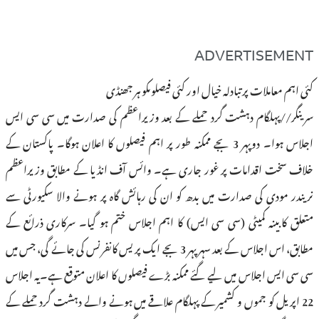
ADVERTISEMENT
کئی اہم معاملات پر تبادلہ خیال اور کئی فیصلوںکو ہر جھنڈی
سرینگر//پہلگام دہشت گرد حملے کے بعد وزیراعظم کی صدارت میں سی سی ایس
اجلاس ہوا۔ دوپہر 3 بجے ممکنہ طور پر اہم فیصلوں کا اعلان ہوگا۔ پاکستان کے
خلاف سخت اقدامات پر غور جاری ہے۔ وائس آف انڈیا کے مطابق وزیراعظم
نریندر مودی کی صدارت میں بدھ کو ان کی رہائش گاہ پر ہونے والا سکیورٹی سے
متعلق کابینہ کمیٹی (سی سی ایس) کا اہم اجلاس ختم ہو گیا۔ سرکاری ذرائع کے
مطابق، اس اجلاس کے بعد سہر پہر 3 بجے ایک پریس کانفرنس کی جائے گی، جس میں
سی سی ایس اجلاس میں لیے گئے ممکنہ بڑے فیصلوں کا اعلان متوقع ہے۔یہ اجلاس
22 اپریل کو جموں و کشمیر کے پہلگام علاقے میں ہونے والے دہشت گرد حملے کے