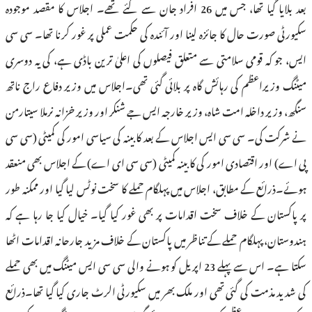
بعد بلایا گیا تھا، جس میں 26 افراد جان سے گئے تھے۔ اجلاس کا مقصد موجودہ
سکیورٹی صورت حال کا جائزہ لینا اور آئندہ کی حکمت عملی پر غور کرنا تھا۔ سی سی
ایس، جو کہ قومی سلامتی سے متعلق فیصلوں کی اعلیٰ ترین باڈی ہے، کی یہ دوسری
میٹنگ وزیراعظم کی رہائش گاہ پر بلائی گئی تھی۔اجلاس میں وزیر دفاع راج ناتھ
سنگھ، وزیر داخلہ امت شاہ، وزیر خارجہ ایس جے شنکر اور وزیر خزانہ نرملا سیتارمن
نے شرکت کی۔ سی سی ایس اجلاس کے بعد کابینہ کی سیاسی امور کی کمیٹی (سی سی
پی اے) اور اقتصادی امور کی کابینہ کمیٹی (سی سی ای اے) کے اجلاس بھی منعقد
ہوئے۔ذرائع کے مطابق، اجلاس میں پہلگام حملے کا سخت نوٹس لیا گیا اور ممکنہ طور
پر پاکستان کے خلاف سخت اقدامات پر بھی غور کیا گیا۔ خیال کیا جا رہا ہے کہ
ہندوستان، پہلگام حملے کے تناظر میں پاکستان کے خلاف مزید جارحانہ اقدامات اٹھا
سکتا ہے۔ اس سے پہلے 23 اپریل کو ہونے والی سی سی ایس میٹنگ میں بھی حملے
کی شدید مذمت کی گئی تھی اور ملک بھر میں سکیورٹی الرٹ جاری کیا گیا تھا۔ذرائع