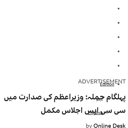
کاروبار
کھیل
تفریح
صحت
آج کا اخبار
ADVERTISEMENT
Edition
پہلگام حملہ: وزیراعظم کی صدارت میں
اردو
سی سی ایس اجلاس مکمل
English
by
Online Desk