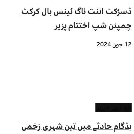
ڈسڑکٹ اننت ناگ ٹینس بال کرکٹ
چمپئن شپ اختتام پزیر
12 جون 2024
تازہ ترین خبریں
بڈگام حادثے میں تین شہری زخمی