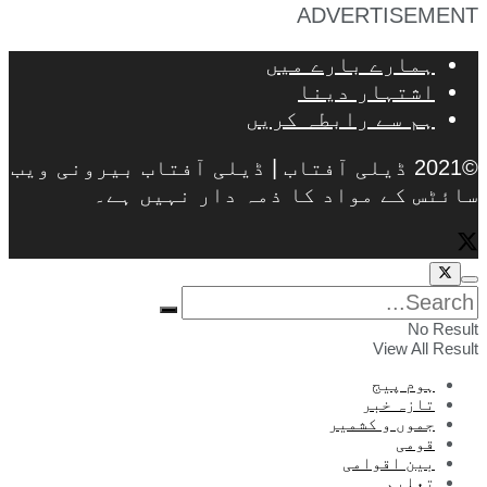
ADVERTISEMENT
ہمارے بارے میں
اشتہار دینا
ہم سے رابطہ کریں
©2021 ڈیلی آفتاب | ڈیلی آفتاب بیرونی ویب
سائٹس کے مواد کا ذمہ دار نہیں ہے۔
No Result
View All Result
ہوم پیج
تازہ خبر
جموں و کشمیر
قومی
بین اقوامی
تعلیم