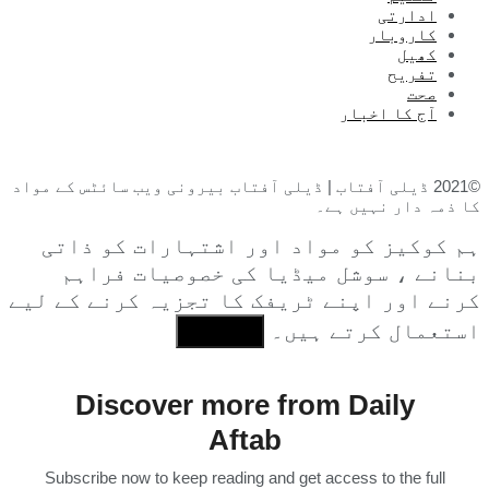
ادارتی
کاروبار
کھیل
تفریح
صحت
آج کا اخبار
©2021 ڈیلی آفتاب | ڈیلی آفتاب بیرونی ویب سائٹس کے مواد
کا ذمہ دار نہیں ہے۔
ہم کوکیز کو مواد اور اشتہارات کو ذاتی
بنانے ، سوشل میڈیا کی خصوصیات فراہم
کرنے اور اپنے ٹریفک کا تجزیہ کرنے کے لیے
استعمال کرتے ہیں۔
I Agree
Discover more from Daily
Aftab
Subscribe now to keep reading and get access to the full