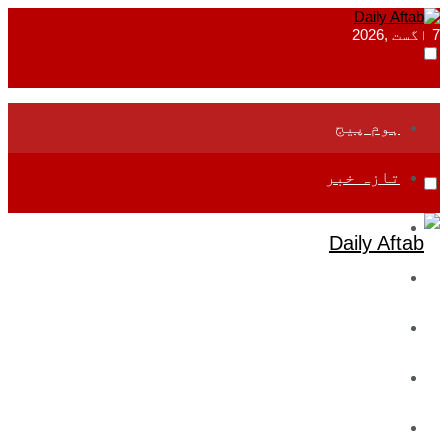
7 اگست ,2026
ہوم پیج
تازہ خبر
جموں و کشمیر
قومی
بین اقوامی
تعلیم
ادارتی