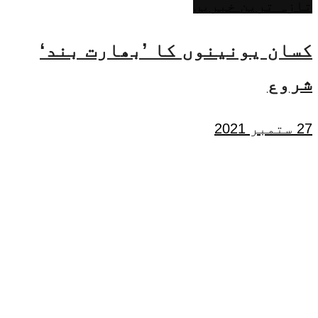
تازہ ترین خبریں
کسان یونینوں کا ’بھارت بند‘
شروع
27 ستمبر 2021