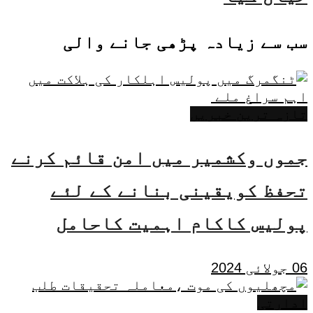
سب سے زیادہ پڑھی جانے والی
تازہ ترین خبریں
جموں وکشمیر میں امن قائم کرنے
تحفظ کویقینی بنانے کے لئے
پولیس کاکام اہمیت کاحامل
06 جولائی 2024
ادارتی