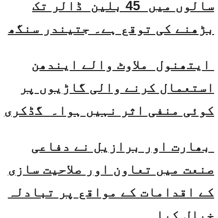
سالوں میں 45 بلین ڈالر تک
بڑھنے کی توقع ہے۔ جتیندر سنگھ
ایتھنول ملاوٹ والے ایندھن
استعمال کرنے والی گاڑیوں پر
کوئی منفی اثر نہیں ہوا۔ گڈکری
بھارت اور برازیل نے دفاعی
صنعت میں تعاون اور صلاحیت سازی
کے اقدامات کے مواقع پر تبادلہ
خیال کیا