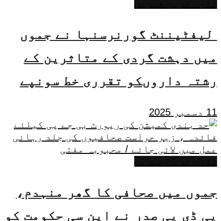
تازہ ترین خبریں
لیفٹیننٹ گورنرسنہا نے جموں
میں دہشت گردی کے متاثرین کے
رشتہ داروںکو تقرری خط سونپے
11 دسمبر 2025
تازہ ترین خبریں
جموں میں صحافی کا گھر منہدم،
پی ڈی پی صدر نے این سی حکومت کو