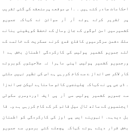
احکامات صادر کئے ہیں ۔ ۔ا س موقعے پرمنعقد کی گئی تقریب
پر تقریر کرتے ہوئے آر آر سوائن نے کہاکہ جموںو
کشمیرمیں امن لوگوں کے جان ومال کے تحفظ کویقینی بنانے
ملک دشمن سرگرمیوں کاقلع قمع کرنے عسکریت کے خاتمے کے
لئے جموںو کشمیر پولیس کی کارکردگی اطمنان بخش ہے ا
ورجموںو کشمیر پولیس اپنی ماہرا نہ صلاحیتوں کوبروئے
کار لاکر جس انداز ے سے کام کررہی ہے اس کی نظیر نہیں ملتی
۔ ڈی جی پی نے کہاکہ چلینجوں کاتو سامناہے لیکن جس اندزا
سے جموںو کشمیر پولیس سی آر پی ایف اوردوسری سکوٹی
ایجنسیوں کے ساتھ تال میل قائم کر کے کام کررہی ہے وہ قا
بل دیدہے۔ انہوںنے ایس پی اوز کی کارکردگی کو اطمنان
بخش قرار دیتے ہوئے کہاکہ پچھلے کئی برسوں سے جموںو