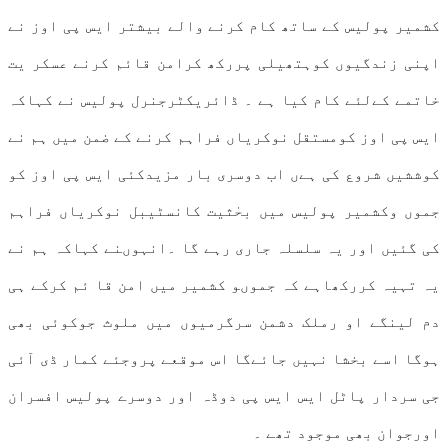
کشمیر پولیس کے ساتھ کام کرنے والے بیشتر ایس پی اوز نے
اپنی زندگیوں کوہتھیلی پررکھ کرامن قائم کرنے عسکر یت
خاتمے کےلئے کام کیا ہے ۔ ڈائریکٹرجنرل پولیس نے کہاکہ
ایس پی اوز کومستقل نوکریاں فراہم کرنے کے ضمن میں ہم نے
کوششیں شروع کی ہےں اب دوسری بار مزیدکئی ایس پی اوز کو
جموں وکشمیر پولیس میں بحٰثیت کانسٹیبل نوکریاں فراہم
کی گئیں اور یہ سلسلہ جاری رہے گا ۔انہوںنے کہاکہ ہم نے
یہ تہیہ کررکھاہے کہ جموںو کشمیر میں امن قا ئم کرکے ہی
دم لینگے او رملک دشمن سرگرمیوں میں ملوث جوکوئی بھی
ہوگا اسے بخشا نہیں جائےگا اس موقعے پروجئے کمار ڈی آئی
جی سردار پاٹل ایس ایس پی دوڈہ اور دوسرے پولیس افسران
اورجوان بھی موجود تھے ۔