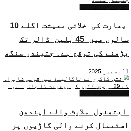
تازہ ترین خبریں
بھارت کی خلائی معیشت اگلے 10
سالوں میں 45 بلین ڈالر تک
بڑھنے کی توقع ہے۔ جتیندر سنگھ
11 دسمبر 2025
تازہ ترین خبریں
ایتھنول ملاوٹ والے ایندھن
استعمال کرنے والی گاڑیوں پر