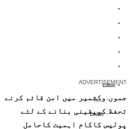
کاروبار
کھیل
تفریح
صحت
آج کا اخبار
ADVERTISEMENT
Edition
جموں وکشمیر میں امن قائم کرنے
اردو
تحفظ کویقینی بنانے کے لئے
English
پولیس کاکام اہمیت کاحامل