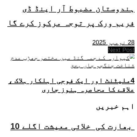
ہندوستان مضبوط آر اینڈ ڈی
فریم ورک پر توجہ مرکوز کرے گا
28 نومبر 2025
Next Post
4ملیٹنٹ اور ایک فوجی اہلکار ہلاک ،
علاقے کا محاصرہ ہنوز جاری
اہم خبریں
بھارت کی خلائی معیشت اگلے 10