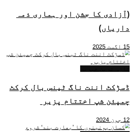
(آزادی کا جشن اور ہماری ذمہ
داریاں)
15 اگست 2025
تازہ ترین خبریں
ڈسڑکٹ اننت ناگ ٹینس بال کرکٹ
چمپئن شپ اختتام پزیر
12 جون 2024