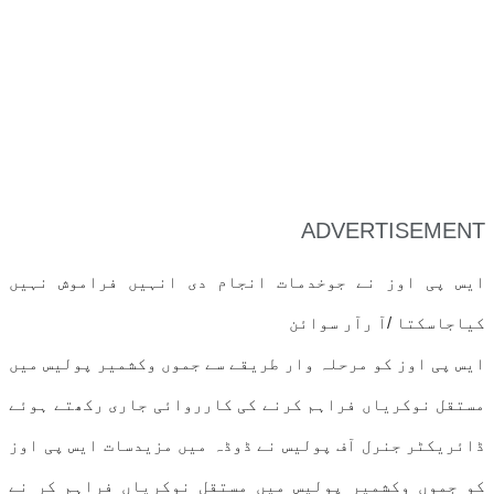
ADVERTISEMENT
ایس پی اوز نے جوخدمات انجام دی انہیں فراموش نہیں
کیاجاسکتا /آ رآر سوائن
ایس پی اوز کو مرحلہ وار طریقے سے جموں وکشمیر پولیس میں
مستقل نوکریاں فراہم کرنے کی کارروائی جاری رکھتے ہوئے
ڈائریکٹر جنرل آف پولیس نے ڈوڈہ میں مزیدسات ایس پی اوز
کو جموں وکشمیر پولیس میں مستقل نوکریاں فراہم کر نے