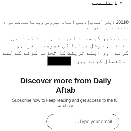
آج کا اخبار
©2021 ڈیلی آفتاب | ڈیلی آفتاب بیرونی ویب سائٹس کے مواد
کا ذمہ دار نہیں ہے۔
ہم کوکیز کو مواد اور اشتہارات کو ذاتی
بنانے ، سوشل میڈیا کی خصوصیات فراہم
کرنے اور اپنے ٹریفک کا تجزیہ کرنے کے لیے
استعمال کرتے ہیں۔
I Agree
Discover more from Daily
Aftab
Subscribe now to keep reading and get access to the full
archive.
Type
your