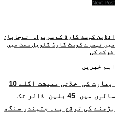
Next Post
انڈین کوسٹ گارڈ کے سربراہ نےجاپان
میں تیسرے کوسٹ گارڈ گلوبل سمٹ میں
شرکت کی
اہم خبریں
بھارت کی خلائی معیشت اگلے 10
سالوں میں 45 بلین ڈالر تک
بڑھنے کی توقع ہے۔ جتیندر سنگھ