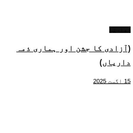
ادارتی
(آزادی کا جشن اور ہماری ذمہ
داریاں)
15 اگست 2025