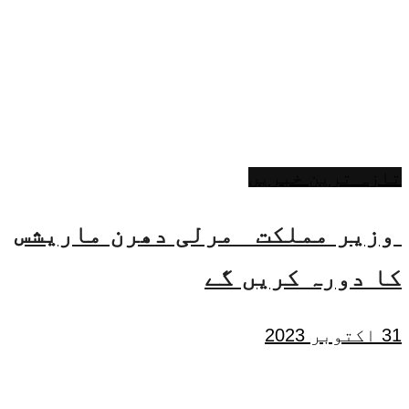
تازہ ترین خبریں
وزیر مملکت مرلی دھرن ماریشس
کا دورہ کریں گے
31 اکتوبر 2023