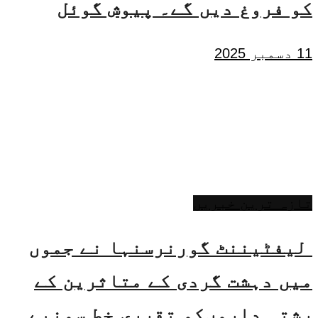
کو فروغ دیں گے۔ پیوش گوئل
11 دسمبر 2025
تازہ ترین خبریں
لیفٹیننٹ گورنرسنہا نے جموں
میں دہشت گردی کے متاثرین کے
رشتہ داروںکو تقرری خط سونپے