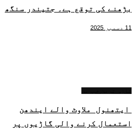
بڑھنے کی توقع ہے۔ جتیندر سنگھ
11 دسمبر 2025
تازہ ترین خبریں
ایتھنول ملاوٹ والے ایندھن
استعمال کرنے والی گاڑیوں پر