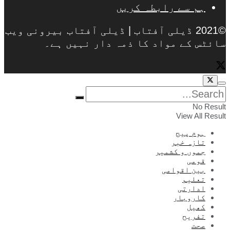
ہم سے رابطہ کریں
©2021 ڈیلی آفتاب | ڈیلی آفتاب بیرونی ویب
سائٹس کے مواد کا ذمہ دار نہیں ہے۔
No Result
View All Result
ہوم پیج
تازہ خبر
جموں و کشمیر
قومی
بین اقوامی
تعلیم
ادارتی
کاروبار
کھیل
تفریح
صحت