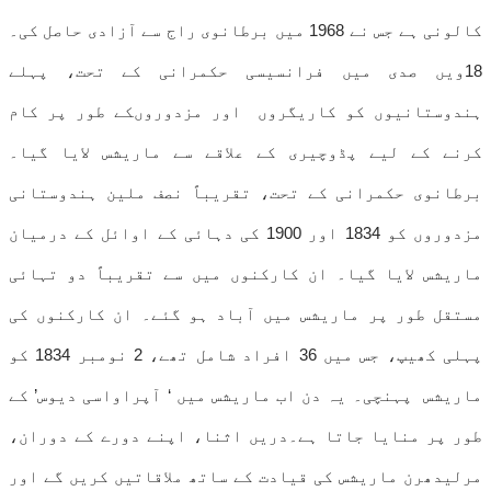
کالونی ہے جس نے 1968 میں برطانوی راج سے آزادی حاصل کی۔
18ویں صدی میں فرانسیسی حکمرانی کے تحت، پہلے
ہندوستانیوں کو کاریگروں اور مزدوروںکے طور پر کام
کرنے کے لیے پڈوچیری کے علاقے سے ماریشس لایا گیا۔
برطانوی حکمرانی کے تحت، تقریباً نصف ملین ہندوستانی
مزدوروں کو 1834 اور 1900 کی دہائی کے اوائل کے درمیان
ماریشس لایا گیا۔ ان کارکنوں میں سے تقریباً دو تہائی
مستقل طور پر ماریشس میں آباد ہو گئے۔ ان کارکنوں کی
پہلی کھیپ، جس میں 36 افراد شامل تھے، 2 نومبر 1834 کو
ماریشس پہنچی۔ یہ دن اب ماریشس میں ‘ آپراواسی دیوس’ کے
طور پر منایا جاتا ہے۔دریں اثنا، اپنے دورے کے دوران،
مرلیدھرن ماریشس کی قیادت کے ساتھ ملاقاتیں کریں گے اور