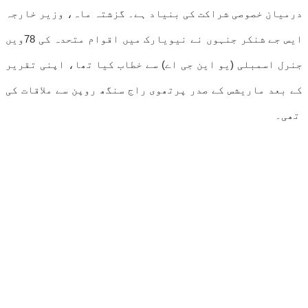
درمیان خصوصی شراکت کی بنیاد ہے۔ گزشتہ ماہ، وزیر خارجہ
ایس جے شنکر جنہوں نے نیویارک میں اقوام متحدہ کی 78ویں
جنرل اسمبلی (یو این جی اے) سے خطاب کیا تھا، اپنی تقریر
کے بعد ماریشس کے صدر پرتھوی راج سنگھ روپن سے ملاقات کی
تھی۔