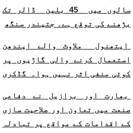
سالوں میں 45 بلین ڈالر تک
بڑھنے کی توقع ہے۔ جتیندر سنگھ
ایتھنول ملاوٹ والے ایندھن
استعمال کرنے والی گاڑیوں پر
کوئی منفی اثر نہیں ہوا۔ گڈکری
بھارت اور برازیل نے دفاعی
صنعت میں تعاون اور صلاحیت سازی
کے اقدامات کے مواقع پر تبادلہ