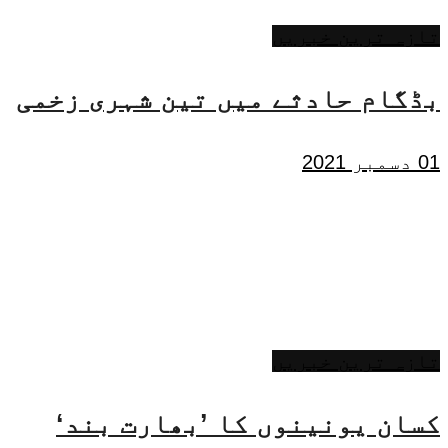
تازہ ترین خبریں
بڈگام حادثے میں تین شہری زخمی
01 دسمبر 2021
تازہ ترین خبریں
کسان یونینوں کا ’بھارت بند‘