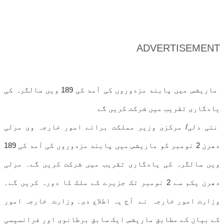
ADVERTISEMENT
ماریشس میں پابند مزدوروں کی آمد کی 189 ویں سالگرہ کی
یادگاری تقریب میں شرکت کریں گے
نئی دلی/ مرکزی وزیر مملکت برائے امور خارجہ وی مرلی
دھرن 2 نومبر کو ماریشس میں پابند مزدوروں کی آمد کی 189
ویں سالگرہ کی یادگاری تقریب میں شرکت کریں گے۔ مرلی
دھرن یکم سے 2 نومبر تک جزیرے کے ملک کا دورہ کریں گے۔
وزارت امور خارجہ نے آج یہ اطلاع دی۔ وزارت خارجہ امور
کے بیان کے مطابق ماریشس ایک سابق برطانوی اور فرانسیسی