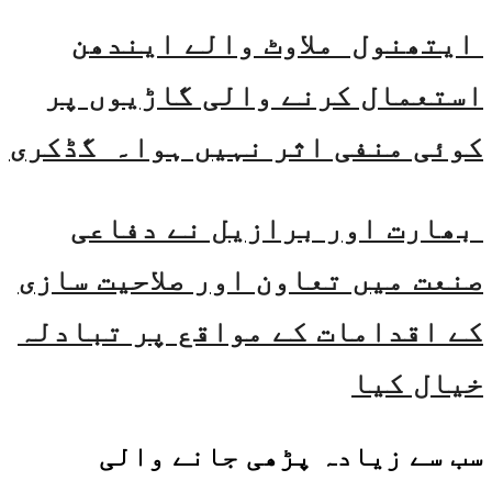
ایتھنول ملاوٹ والے ایندھن
استعمال کرنے والی گاڑیوں پر
کوئی منفی اثر نہیں ہوا۔ گڈکری
بھارت اور برازیل نے دفاعی
صنعت میں تعاون اور صلاحیت سازی
کے اقدامات کے مواقع پر تبادلہ
خیال کیا
سب سے زیادہ پڑھی جانے والی