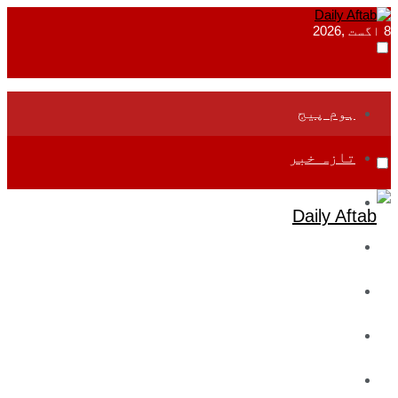
8 اگست ,2026
ہوم پیج
تازہ خبر
جموں و کشمیر
قومی
بین اقوامی
تعلیم
ادارتی