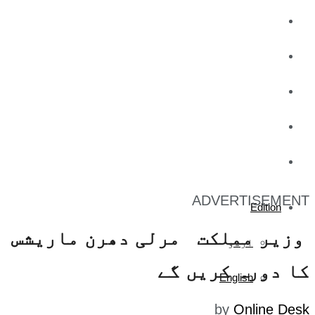
کاروبار
کھیل
تفریح
صحت
آج کا اخبار
ADVERTISEMENT
Edition
وزیر مملکت مرلی دھرن ماریشس
اردو
کا دورہ کریں گے
English
by
Online Desk