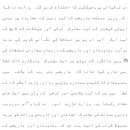
دو ترقیاتی پروجیکٹوں کا افتتاح کریں گے۔ وزارت نے کہا
کہ وزیر مملکت ماریشس کے لیے زمین کے مشاہدے پر مبنی
ایپلی کیشنز کے لیے مشترکہ ترقی اور سیٹلائٹ کے لانچ کے
لیے ایک ایم او یو پر دستخط کی نگرانی کریں گی۔مزید
برآں، ہندوستان اور ماریشس کے درمیان سفارتی تعلقات کی
75 ویں سالگرہ کے موقع پر ایک مشترکہ یادگاری ڈاک ٹکٹ
بھی جاری کیا جائے گا۔ ماریشس بحر ہند کے علاقے میں
ہندوستان کا کلیدی سمندری پڑوسی ہے اور وزیر اعظم کے کے
خطہ میں سب کے لیے سلامتی اور ترقی کے وژن میں ایک خاص
مقام رکھتا ہے۔ وزارت خارجہ امور نے کہا، "اس دورے سے
دونوں ممالک کی مشترکہ ثقافتی اور تاریخی وراثت کو مزید
مضبوط کرنے کی امید ہے، جو کہ ہندوستان اور ماریشس کے