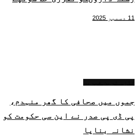
11 دسمبر 2025
تازہ ترین خبریں
جموں میں صحافی کا گھر منہدم،
پی ڈی پی صدر نے این سی حکومت کو
نشانہ بنایا