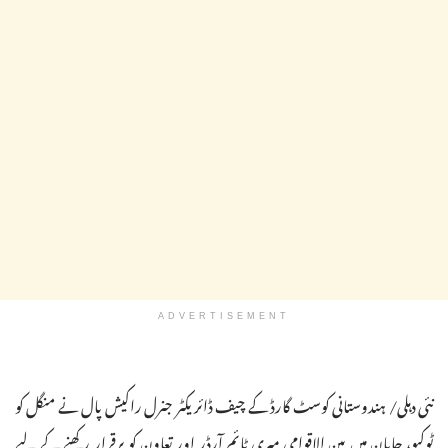
ADVERTISEMENT
نئی دہلی/ ہندوستانی کوسٹ گارڈ کے چیف ڈائریکٹر جنرل راکیش پال نے منگل کو
ٹوکیو، جاپان میں بین الاقوامی میری ٹائم آرڈر اور تعاون کو برقرار رکھنے کے لیے