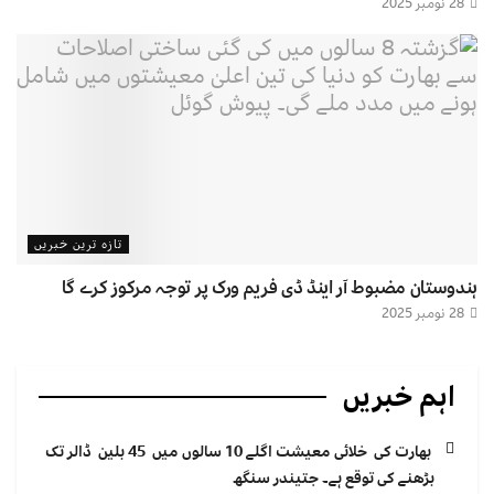
28 نومبر 2025
تازہ ترین خبریں
ہندوستان مضبوط آر اینڈ ڈی فریم ورک پر توجہ مرکوز کرے گا
28 نومبر 2025
اہم خبریں
بھارت کی خلائی معیشت اگلے 10 سالوں میں 45 بلین ڈالر تک
بڑھنے کی توقع ہے۔ جتیندر سنگھ