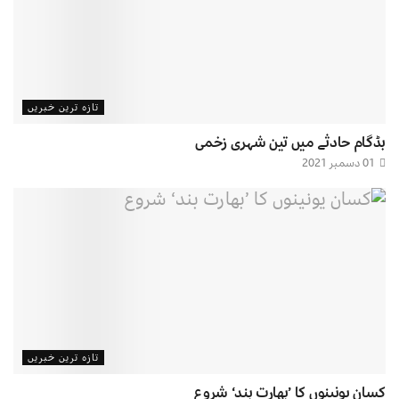
تازہ ترین خبریں
بڈگام حادثے میں تین شہری زخمی
01 دسمبر 2021
تازہ ترین خبریں
کسان یونینوں کا ’بھارت بند‘ شروع