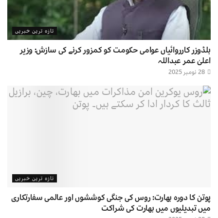
تازہ ترین خبریں
بلڈوزر کارروائیاں عوامی حکومت کو کمزور کرنے کی سازش: وزیر
اعلیٰ عمر عبداللہ
28 نومبر 2025
تازہ ترین خبریں
پوتن کا دورہ بھارت: روس کی جنگی کوششوں اور عالمی سفارتکاری
میں تبدیلیوں میں بھارت کی شراکت