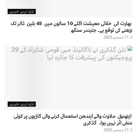
تازہ ترین خبریں
بھارت کی خلائی معیشت اگلے 10 سالوں میں 45 بلین ڈالر تک
بڑھنے کی توقع ہے۔ جتیندر سنگھ
11 دسمبر 2025
تازہ ترین خبریں
ایتھنول ملاوٹ والے ایندھن استعمال کرنے والی گاڑیوں پر کوئی
منفی اثر نہیں ہوا۔ گڈکری
11 دسمبر 2025