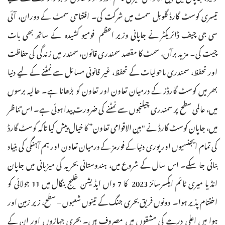
تیسری کوسٹ گارڈ گلوبل سمٹ میں شرکت کی۔ افتتاحی سمٹ کے دوران، آئی
سی جی چیف ڈائریکٹر نے جاپانی وزیر اعظم فومیو کشیدہ کے ساتھ بھی بات
چیت کی۔ مزید برآں، سمٹ کا مقصد سمندری قانون، سمندر میں زندگی کی حفاظت
اور تحفظ، سمندری ماحولیات کے تحفظ، غیر قانونی مسائل سے نمٹنے کے لیے دنیا
بھر میں کوسٹ گارڈز کے درمیان تعاون اور تعاون کو بڑھانا ہے۔ حالیہ برسوں
میں، عالمی سطح پر سمندری چیلنجوں سے نمٹنے کی ضرورت پیدا ہوئی ہے۔ اس تناظر
میں، جاپان کوسٹ گارڈ نے "بین الاقوامی تعاون” کا خیال پیش کیا تاکہ کوسٹ گارڈ
کی تمام ایجنسیوں اور پوری دنیا کے فورمز کے درمیان تعاون اور ہم آہنگی کی بنیاد
بنائی جا سکے۔ اس سال کے شروع میں، ہندوستانی بحریہ کی میزبانی میں جاپان
انڈیا میری ٹائم ایکسرسائز 2023 کا 7 واں ایڈیشن خلیج بنگال میں 11 جولائی کو
اختتام پذیر ہوا۔ دونوں فریق بحری جنگ کے تینوں شعبوں – سطح، زیر زمین اور
ہوا میں اعلی درجے کی مشقوں میں مصروف ہیں۔ بحری جہازوں اور ان کے