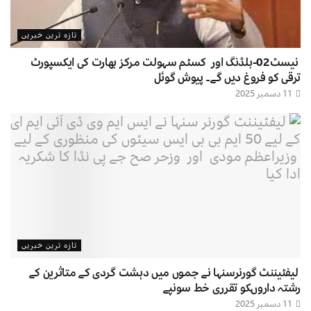
تازہ ترین خبریں
نیسٹ02-بلڈنگ اور کسٹم سہولت مرکز بھارت کی ایکسپورٹ
ترقی کو فروغ دیں گے۔ پیوش گوئل
11 دسمبر 2025
تازہ ترین خبریں
لیفٹیننٹ گورنرسنہا نے جموں میں دہشت گردی کے متاثرین کے
رشتہ داروںکو تقرری خط سونپے
11 دسمبر 2025