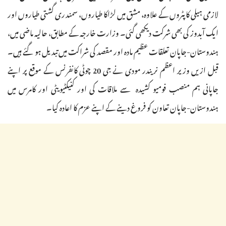
لازمی ہیلی کاپٹروں کے علاوہ، مشق میں لڑاکا طیاروں، سمندری گشتی طیاروں اور
ایک آبدوز کی بھی شرکت دیکھی گئی۔ وزارت خارجہ کے مطابق، حالیہ ماضی میں،
ہندوستان-جاپان تعلقات عظیم مادہ اور مقصد کی شراکت میں تبدیل ہو گئے ہیں۔
قبل ازیں وزیر اعظم نریندر مودی نے جی 20 چوٹی کانفرنس کے موقع پر اپنے
جاپانی ہم منصب فومیو کشیدہ سے ملاقات کی اور کنیکٹیویٹی اور کامرس میں
ہندوستان-جاپان تعاون کو فروغ دینے کے اپنے عزم کا اعادہ کیا۔