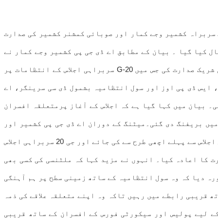
 کے نائب سربراہ کشمیر وجے کمار اور صوبائی کمشنر کشمیر کی صدارت
ل کیا گیا ۔ بیان کے مطابق اے ڈی جی پی کشمیر وجے کمار نے
ڈویژنل کمشنر کشمیر وجے کمار بدھوری کے ساتھ پولیس کنٹرول روم کشمیر میں فیلڈ افسران کے ساتھ ایک جائزہ میٹنگ کی شریک صدارت کی جس میں G-20 سربراہی اجلاس کے انتظامات پر
 ایس ڈی پی اوز اور سول انتظامیہ بشمول ڈی سی سرینگر، اے
۔ بیان میں کہا گیا ہے کہ اجلاس کے آغاز پرمتعلقہ افسران
امات کے بارے میں بریفنگ دی گئی۔میٹنگ کے دوران اے ڈی جی پی کشمیر اور
صوبائی کمشنر کشمیر نے افسران کو ہدایت کی کہ وہ اس بات کو یقینی بنائیں کہ مجسٹریٹس اور پولیس کی تعیناتی سربراہی اجلاس سے پہلے اچھی طرح سے کی جائے اور جی 20 سربراہی اجلاس
ت کا اعادہ کیا۔ انہوں نے مزید کہا کہ ملٹنسی کی کسی بھی
رہ دیا کہ وہ سول انتظامیہ کے ساتھ زمینی سطح پر ہم آہنگی
ھ قریبی رابطے میں رہیں تاکہ وہ اپنے متعلقہ علاقے کی ذمہ
کے لیے پولیس اور سیکورٹی فورس کے افسران کے ساتھ قریبی