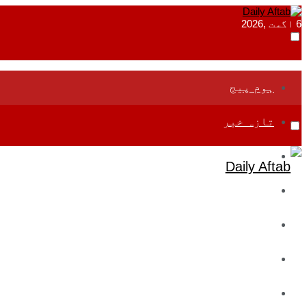
6 اگست ,2026
ہوم پیج
تازہ خبر
جموں و کشمیر
قومی
بین اقوامی
تعلیم
ادارتی