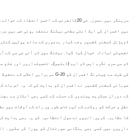
سرینگر میں مجوزہ جی 20کانفرنس کے احسن 
میں افسران کی ایک اعلیٰ سطحی میٹنگ منعقد ہوئی جس میں سرب
تفصیلی تبادلہ خیال کیا گیا۔میٹنگ میں ڈی آئی جی سی کے آر
ڈی سی سری نگر، ایس ڈی ایم (ڈبلیو)، تحصیلداروں اور ضلع س
کی طرف سے چیئرنگ افسران کو 20
کے دوران عسکریت پسندوں کے حملے کے کسی بھی امکان سے بچنے
نقل و حرکت کو روکنے کے لیے خاص طور پر رات کے اوقات میں م
کا مظاہرہ کریں۔انہوں نے سول انتظامیہ کو یہ بھی ہدایت کی
داریوں میں کسی بھی ہنگامی صورتحال کو پورا کر سکیں۔ انہ