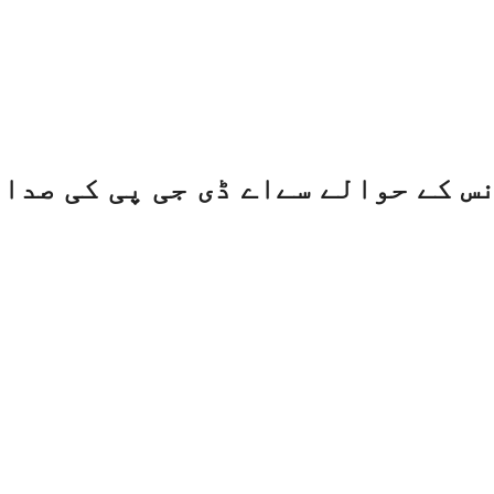
مجوزہ کانفرنس کے حوالے سےاے ڈی جی پی ک