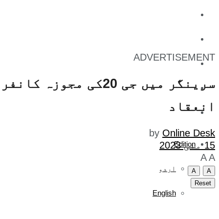
کاروبار
کھیل
ADVERTISEMENT
تفریح
سرینگر میں جی 20کی 
صحت
انعقاد
آج کا اخبار
by
Online Desk
Edition
15 مئی 2023
A
A
اردو
A
A
Reset
English