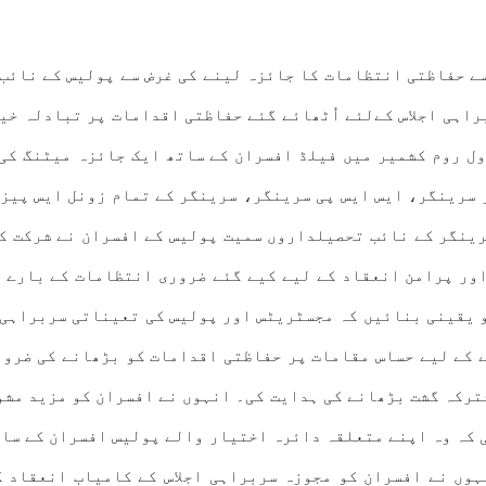
انعقاد کے حوالے سے حفاظتی انتظامات کا جائزہ لینے کی غرض سے پولیس
راہی اجلاس کےلئے اُٹھائے گئے حفاظتی اقدامات پر تبادلہ خیا
 سرینگر، ایس ایس پی سرینگر، سرینگر کے تمام زونل ایس پیز،
رینگر کے نائب تحصیلداروں سمیت پولیس کے افسران نے شرکت کی
G- سربراہی اجلاس کے محفوظ اور پرامن انعقاد کے لیے کیے گئے ضروری انتظ
 کے لیے حساس مقامات پر حفاظتی اقدامات کو بڑھانے کی ضرور
شترکہ گشت بڑھانے کی ہدایت کی۔ انہوں نے افسران کو مزید مشو
 کہ وہ اپنے متعلقہ دائرہ اختیار والے پولیس افسران کے سات
وں نے افسران کو مجوزہ سربراہی اجلاس کے کامیاب انعقاد 