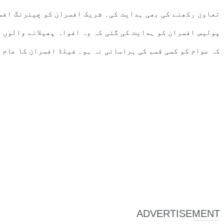
تعاون رکھنے کی بھی ہدایت کی۔ شریک افسران کو چیئرنگ افسر
پولیس افسران کو ہدایت کی گئی کہ وہ افواہ پھیلانے والوں 
کہ عوام کو کسی قسم کی ہراسانی نہ ہو۔ فیلڈ افسران کا عام
ADVERTISEMENT