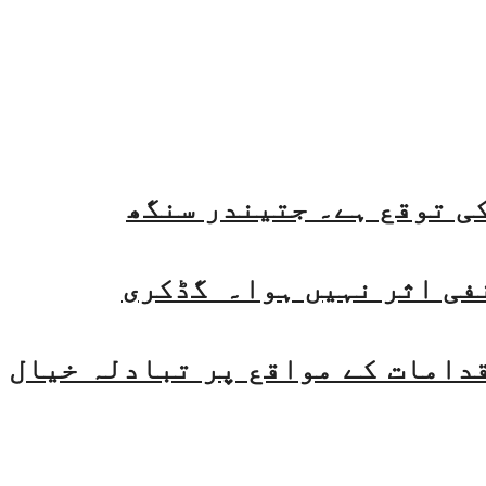
فی اثر نہیں ہوا۔ گڈکری
قدامات کے مواقع پر تبادلہ خیال