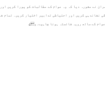
ان نے مشورہ دیا کہ وہ عوام کے مطالبات کو پورا کریں اور 
کی نشاندہی کریں اور احتیاطی تدابیر اختیار کریں۔ تمام شر
 عوام کے ساتھ رویہ شائستہ ہونا چاہیے۔و¿