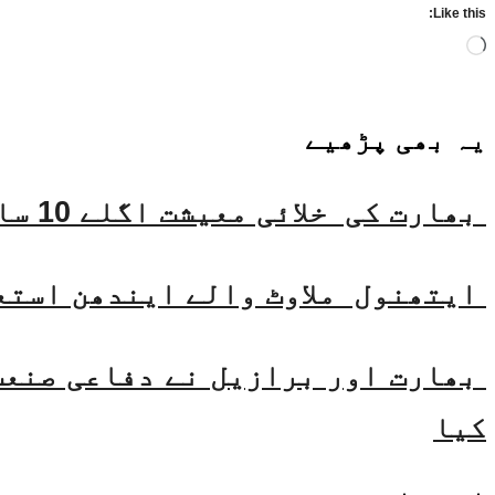
Like this:
Loading…
یہ بھی
پڑھیے
بھارت کی خلائی معیشت اگلے 10 سالوں میں 45 بلین ڈالر تک بڑھنے کی توقع ہے۔ جتیندر سنگھ
ایتھنول ملاوٹ والے ایندھن استع
بھارت اور برازیل نے دفاعی صنعت 
کیا