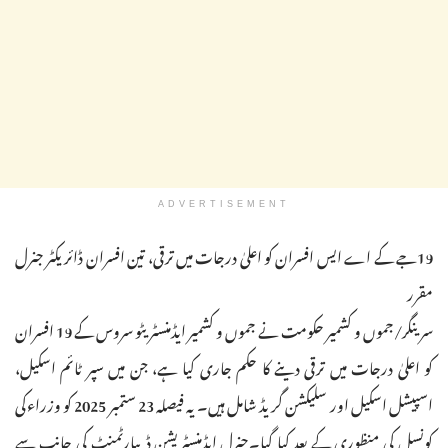
ADVERTISEMENT
19جے کے اے ایس افسران کو اعلیٰ درجات میں ترقی، تین افسران ڈائریکٹر جنرل
مقرر
سرینگر/جموں و کشمیر حکومت نے جموں و کشمیر ایڈمنسٹریٹو سروس کے 19 افسران
کو اعلیٰ درجات میں ترقی دینے کا حکم جاری کیا ہے، جن میں سپر ٹائم اسکیل،
اسپیشل اسکیل اور سلیکشن گریڈ شامل ہیں۔ یہ فیصلہ 23 ستمبر 2025 کو وزراءکی
کونسل کی منظوری کے بعد کیا گیا۔جنرل ایڈمنسٹریشن ڈیپارٹمنٹ کی جانب سے