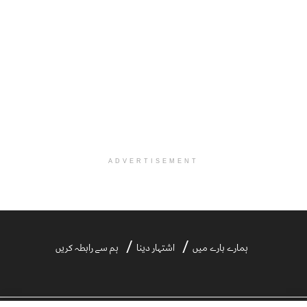
ADVERTISEMENT
ہمارے بارے میں
اشتہار دینا
ہم سے رابطہ کریں