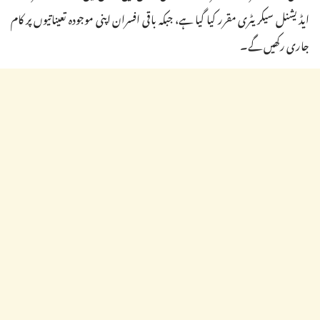
ایڈیشنل سیکریٹری مقرر کیا گیا ہے، جبکہ باقی افسران اپنی موجودہ تعیناتیوں پر کام
جاری رکھیں گے۔