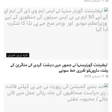
11 دسمبر 2025
تازہ ترین خبریں
لیفٹیننٹ گورنرسنہا نے جموں میں دہشت گردی کے متاثرین کے
رشتہ داروںکو تقرری خط سونپے
11 دسمبر 2025