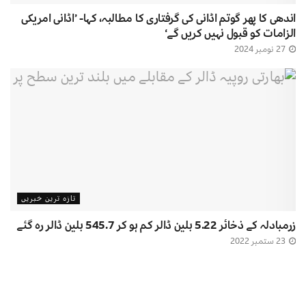
اندھی کا پھر گوتم اڈانی کی گرفتاری کا مطالبہ، کہا- ’اڈانی امریکی
الزامات کو قبول نہیں کریں گے‘
27 نومبر 2024
تازہ ترین خبریں
زرمبادلہ کے ذخائر 5.22 بلین ڈالر کم ہو کر 545.7 بلین ڈالر رہ گئے
23 ستمبر 2022