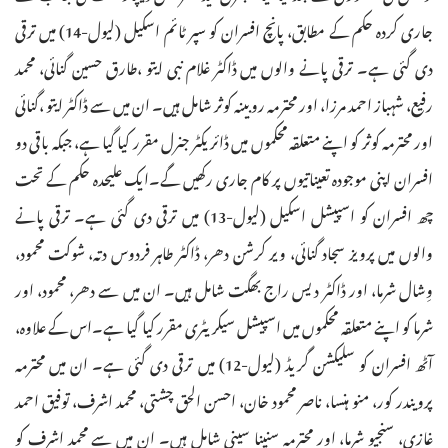
جاری کردہ حکم کے مطابق، پانچ افسران کو سپر ٹائم اسکیل (لیول-14) میں ترقی
دی گئی ہے۔ ترقی پانے والوں میں ڈاکٹر غلام نبی ایتو ،طارق حسین گنائی، محمد
رفیع، شہباز احمد مرزا، اور محترمہ روبینہ کوثر شامل ہیں۔ ان میں سے ڈاکٹر ایتو ،گنائی
اور محترمہ کوثر کو اپنے متعلقہ محکموں میں ڈائریکٹر جنرل مقرر کیا گیا ہے، جبکہ باقی دو
افسران اپنی موجودہ تعیناتیوں پر کام جاری رکھیں گے۔ایک علیحدہ حکم کے تحت
چھ افسران کو اسپیشل اسکیل (لیول-13) میں ترقی دی گئی ہے۔ ترقی پانے
والوں میں پرویز سجاد گنائی، ویر کرشن دھر، ڈاکٹر طاہر فردوس دتہ، شوکت محمود،
وِشال شرما، اور ڈاکٹر دیس راج بھگت شامل ہیں۔ ان میں سے دھر، محمود، اور
شرما کو اپنے متعلقہ محکموں میں اسپیشل سیکریٹری مقرر کیا گیا ہے۔اس کے علاوہ،
آٹھ افسران کو سلیکشن گریڈ (لیول-12) میں ترقی دی گئی ہے۔ ان میں محترمہ
پرویندر کور، منو ہنسا، ناصر محمود خان، احسن الحق چشتی، محمد اشرف، توفیق احمد
غازی، سنجیو شرما، اور محترمہ سنینا سینی شامل ہیں۔ ان میں سے محمد اشرف کو