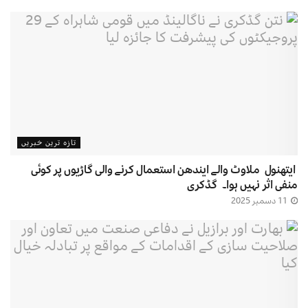
تازہ ترین خبریں
ایتھنول ملاوٹ والے ایندھن استعمال کرنے والی گاڑیوں پر کوئی
منفی اثر نہیں ہوا۔ گڈکری
11 دسمبر 2025