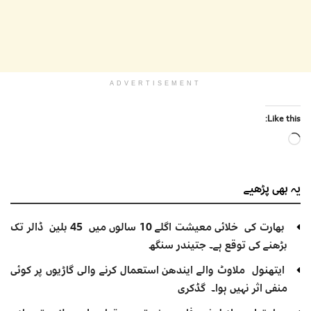
ADVERTISEMENT
Like this:
Loading…
یہ بھی
پڑھیے
بھارت کی خلائی معیشت اگلے 10 سالوں میں 45 بلین ڈالر تک
بڑھنے کی توقع ہے۔ جتیندر سنگھ
ایتھنول ملاوٹ والے ایندھن استعمال کرنے والی گاڑیوں پر کوئی
منفی اثر نہیں ہوا۔ گڈکری