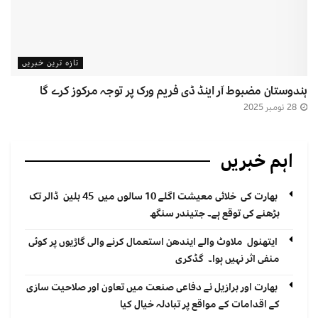
تازہ ترین خبریں
ہندوستان مضبوط آر اینڈ ڈی فریم ورک پر توجہ مرکوز کرے گا
28 نومبر 2025
اہم خبریں
بھارت کی خلائی معیشت اگلے 10 سالوں میں 45 بلین ڈالر تک
بڑھنے کی توقع ہے۔ جتیندر سنگھ
ایتھنول ملاوٹ والے ایندھن استعمال کرنے والی گاڑیوں پر کوئی
منفی اثر نہیں ہوا۔ گڈکری
بھارت اور برازیل نے دفاعی صنعت میں تعاون اور صلاحیت سازی
کے اقدامات کے مواقع پر تبادلہ خیال کیا