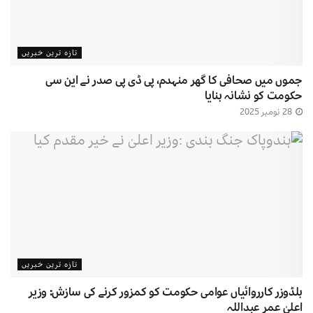
تازہ ترین خبریں
جموں میں صحافی کا گھر منہدم، پی ڈی پی صدر نے این سی
حکومت کو نشانہ بنایا
28 نومبر 2025
تازہ ترین خبریں
بلڈوزر کارروائیاں عوامی حکومت کو کمزور کرنے کی سازش: وزیر
اعلیٰ عمر عبداللہ