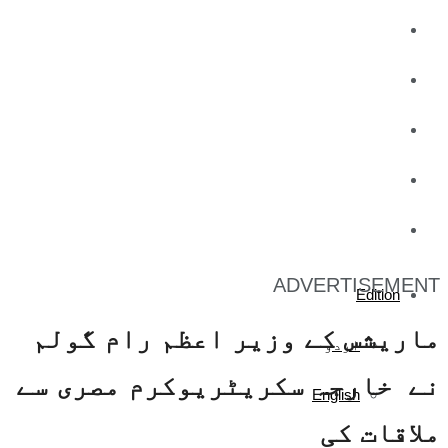
کاروبار
کھیل
تفریح
صحت
آج کا اخبار
ADVERTISEMENT
Edition
ماریشس کے وزیر اعظم رام گولم
اردو
نے خارجہ سکریٹریوکرم مصری سے
English
ملاقات کی