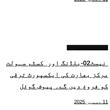
تازہ ترین خبریں
نیسٹ02-بلڈنگ اور کسٹم سہولت
مرکز بھارت کی ایکسپورٹ ترقی
کو فروغ دیں گے۔ پیوش گوئل
11 دسمبر 2025