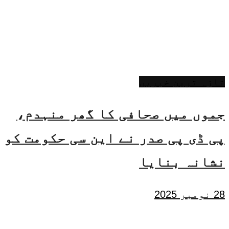
تازہ ترین خبریں
جموں میں صحافی کا گھر منہدم،
پی ڈی پی صدر نے این سی حکومت کو
نشانہ بنایا
28 نومبر 2025