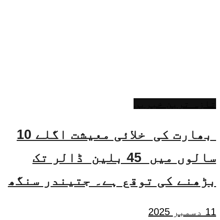
تازہ ترین خبریں
بھارت کی خلائی معیشت اگلے 10
سالوں میں 45 بلین ڈالر تک
بڑھنے کی توقع ہے۔ جتیندر سنگھ
11 دسمبر 2025