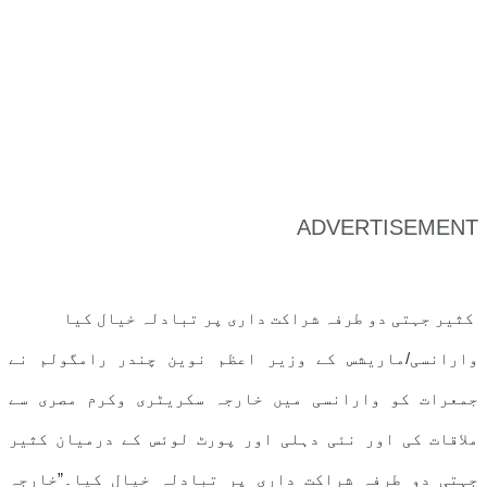
ADVERTISEMENT
کثیر جہتی دو طرفہ شراکت داری پر تبادلہ خیال کیا
وارانسی/ماریشس کے وزیر اعظم نوین چندر رامگولم نے
جمعرات کو وارانسی میں خارجہ سکریٹری وکرم مصری سے
ملاقات کی اور نئی دہلی اور پورٹ لوئس کے درمیان کثیر
جہتی دو طرفہ شراکت داری پر تبادلہ خیال کیا۔”خارجہ