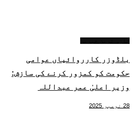
تازہ ترین خبریں
بلڈوزر کارروائیاں عوامی
حکومت کو کمزور کرنے کی سازش:
وزیر اعلیٰ عمر عبداللہ
28 نومبر 2025