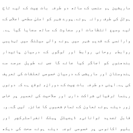
ماریشین ہم منصب کے ساتھ دو طرفہ بات چیت کے لیے تاج
ہوٹل کی طرف روانہ ہوئے۔پورے شہر کو اعلیٰ سطحی اجلاس کے
لیے وسیع انتظامات اور سجاوٹ کے ساتھ سجایا گیا ہے۔
وارانسی کے قدیم شہر میں ہونے والی میٹنگ میں تہذیبی
روابط، روحانی روابط اور لوگوں کے درمیان پائیدار
بندھنوں کو اجاگر کیا جائے گا جس نے طویل عرصے سے
ہندوستان اور ماریشس کے درمیان خصوصی تعلقات کی تعریف
کی ہے۔اپنی دو طرفہ بات چیت کے دوران، توقع ہے کہ دونوں
رہنما ترقیاتی شراکت داری اور صلاحیت کی تعمیر پر خاص
زور دیتے ہوئے تعاون کے تمام شعبوں کا جائزہ لیں گے۔وہ
قابل تجدید توانائی، ڈیجیٹل پبلک انفراسٹرکچر اور
بلیو اکانومی پر خصوصی توجہ دیتے ہوئے صحت کی دیکھ