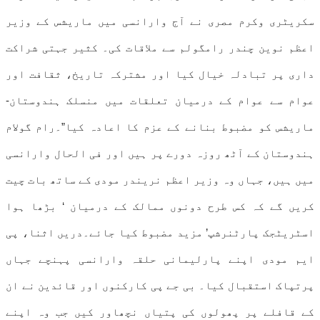
سکریٹری وکرم مصری نے آج وارانسی میں ماریشس کے وزیر
اعظم نوین چندر رامگولم سے ملاقات کی۔ کثیر جہتی شراکت
داری پر تبادلہ خیال کیا اور مشترکہ تاریخ، ثقافت اور
عوام سے عوام کے درمیان تعلقات میں منسلک ہندوستان-
ماریشس کو مضبوط بنانے کے عزم کا اعادہ کیا”۔رام گولام
ہندوستان کے آٹھ روزہ دورے پر ہیں اور فی الحال وارانسی
میں ہیں، جہاں وہ وزیر اعظم نریندر مودی کے ساتھ بات چیت
کریں گے کہ کس طرح دونوں ممالک کے درمیان ‘ بڑھا ہوا
اسٹریٹجک پارٹنرشپ’ مزید مضبوط کیا جائے۔دریں اثنا، پی
ایم مودی اپنے پارلیمانی حلقہ وارانسی پہنچے جہاں
پرتپاک استقبال کیا۔ بی جے پی کارکنوں اور قائدین نے ان
کے قافلے پر پھولوں کی پتیاں نچھاور کیں جب وہ اپنے