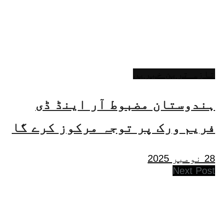
تازہ ترین خبریں
ہندوستان مضبوط آر اینڈ ڈی
فریم ورک پر توجہ مرکوز کرے گا
28 نومبر 2025
Next Post