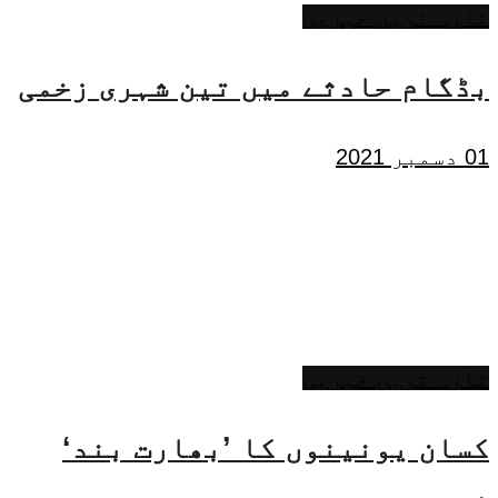
تازہ ترین خبریں
بڈگام حادثے میں تین شہری زخمی
01 دسمبر 2021
تازہ ترین خبریں
کسان یونینوں کا ’بھارت بند‘