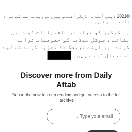
©2021 ڈیلی آفتاب | ڈیلی آفتاب بیرونی ویب سائٹس کے مواد
کا ذمہ دار نہیں ہے۔
ہم کوکیز کو مواد اور اشتہارات کو ذاتی
بنانے ، سوشل میڈیا کی خصوصیات فراہم
کرنے اور اپنے ٹریفک کا تجزیہ کرنے کے لیے
استعمال کرتے ہیں۔
I Agree
Discover more from Daily
Aftab
Subscribe now to keep reading and get access to the full
archive.
Type
your
email…