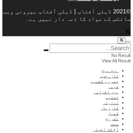
©2021 ڈیلی آفتاب | ڈیلی آفتاب بیرونی ویب
سائٹس کے مواد کا ذمہ دار نہیں ہے۔
No Result
View All Result
ہوم پیج
تازہ خبر
جموں و کشمیر
قومی
بین اقوامی
تعلیم
ادارتی
کاروبار
کھیل
تفریح
صحت
آج کا اخبار