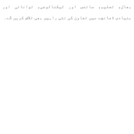
بھال، تعلیم، سائنس اور ٹیکنالوجی، توانائی اور
بنیادی ڈھانچے میں تعاون کی نئی راہیں بھی تلاش کریں گے۔