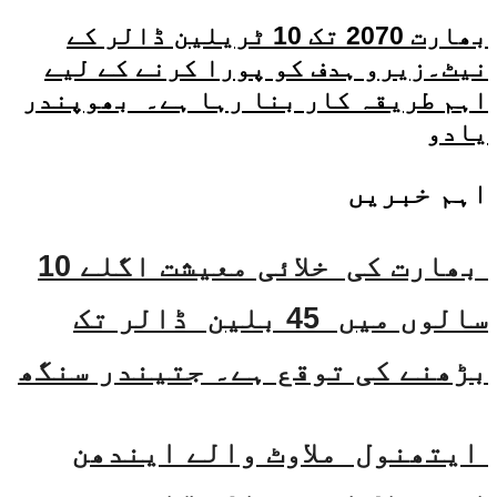
بھارت 2070 تک 10 ٹریلین ڈالر کے
نیٹ۔زیرو ہدف کو پورا کرنے کے لیے
اہم طریقہ کار بنا رہا ہے۔ بھوپندر
یادو
اہم خبریں
بھارت کی خلائی معیشت اگلے 10
سالوں میں 45 بلین ڈالر تک
بڑھنے کی توقع ہے۔ جتیندر سنگھ
ایتھنول ملاوٹ والے ایندھن