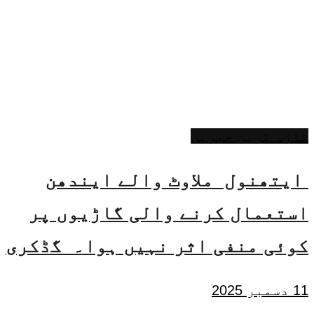
تازہ ترین خبریں
ایتھنول ملاوٹ والے ایندھن
استعمال کرنے والی گاڑیوں پر
کوئی منفی اثر نہیں ہوا۔ گڈکری
11 دسمبر 2025