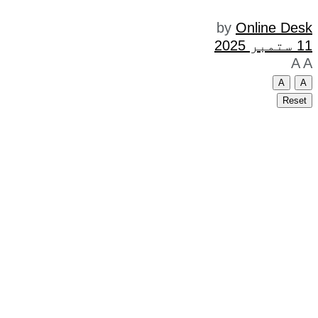
by
Online Desk
11 ستمبر 2025
A
A
A
A
Reset