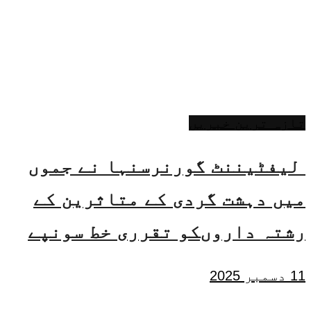
تازہ ترین خبریں
لیفٹیننٹ گورنرسنہا نے جموں
میں دہشت گردی کے متاثرین کے
رشتہ داروںکو تقرری خط سونپے
11 دسمبر 2025