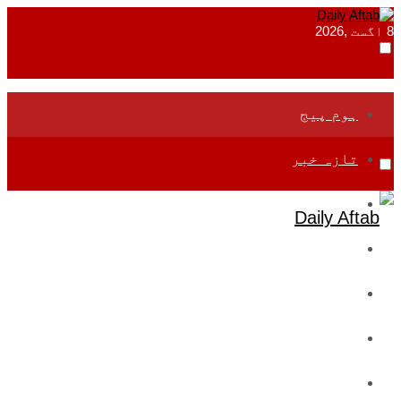
8 اگست ,2026
ہوم پیج
تازہ خبر
جموں و کشمیر
قومی
بین اقوامی
تعلیم
ادارتی