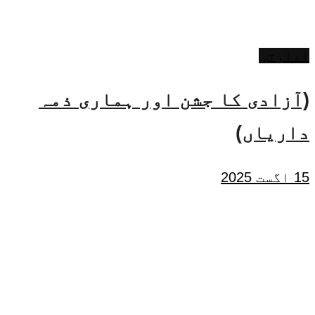
ادارتی
(آزادی کا جشن اور ہماری ذمہ
داریاں)
15 اگست 2025