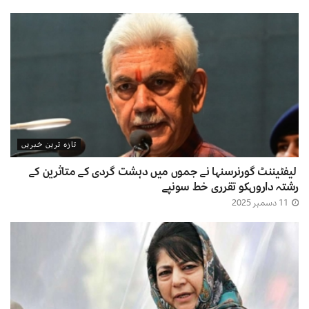
تازہ ترین خبریں
لیفٹیننٹ گورنرسنہا نے جموں میں دہشت گردی کے متاثرین کے
رشتہ داروںکو تقرری خط سونپے
11 دسمبر 2025