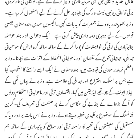
برقی توانائی، یونین، نیٹ ورک کی بنیاد پر حل کرنے کے لیے استعمال کر رہا ہے۔
وزیر بھوپیندر یادو نے جمعرات کو یہ بات کہی۔اکیسویں صدی ہندوستان جیسی
قوموں کے لیے دوہری ذمہ داری پیش کرتی ہے – ایک نوجوان اور بلند حوصلہ
جاتیآبادی کی ترقی کی خواہشات کو پورا کرنے کے ساتھ ساتھ کرہ ارض کو موسمیاتی
تبدیلی، حیاتیاتی تنوع کے نقصان اور ماحولیاتی انحطاط کے اثرات سے بچانا۔وزیر
اعظم نریندر مودی کی قیادت میں، ہندوستان نے ایک ایسے راستے کا انتخاب کیا
ہے جس پر امنگ، اختراع اور تبدیلی کی علامت ہے، وزیر نے یہاں فکی کے
لیڈز ایونٹ کے چوتھے ایڈیشن میں کہا، اقتصادی ترقی اور ماحولیاتی استحکام دونوں
کو آگے بڑھانے کے جذبے کی عکاسی کرنے پر صنعت کی تعریف کی۔گرین
فنانسنگ کے موضوع پر کلیدی خطبہ دیتے ہوئے، وزیر نے اس بات پر زور دیا کہ
مستقبل کی معیشتوں کی تعمیر کا راستہ ترقی اور منافع کو پائیداری کے ساتھ ہم
آہنگ کرنے پر منحصر ہے، جس میں لوگوں اور ماحولیاتی نظام کو ترقی کے مرکز میں