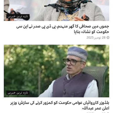
تازہ ترین خبریں
جموں میں صحافی کا گھر منہدم، پی ڈی پی صدر نے این سی
حکومت کو نشانہ بنایا
28 نومبر 2025
تازہ ترین خبریں
بلڈوزر کارروائیاں عوامی حکومت کو کمزور کرنے کی سازش: وزیر
اعلیٰ عمر عبداللہ