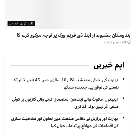
تازہ ترین خبریں
ہندوستان مضبوط آر اینڈ ڈی فریم ورک پر توجہ مرکوز کرے گا
28 نومبر 2025
اہم خبریں
بھارت کی خلائی معیشت اگلے 10 سالوں میں 45 بلین ڈالر تک
بڑھنے کی توقع ہے۔ جتیندر سنگھ
ایتھنول ملاوٹ والے ایندھن استعمال کرنے والی گاڑیوں پر کوئی
منفی اثر نہیں ہوا۔ گڈکری
بھارت اور برازیل نے دفاعی صنعت میں تعاون اور صلاحیت سازی
کے اقدامات کے مواقع پر تبادلہ خیال کیا