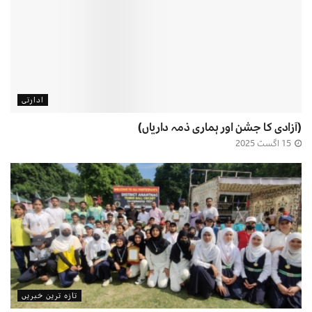
ادارتی
(آزادی کا جشن اور ہماری ذمہ داریاں)
15 اگست 2025
تازہ ترین خبریں