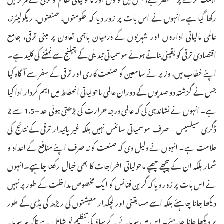
رکھا گیا ہے۔انہوں نے اس بات پر زور دیا کہ حکومتوں، صنعتوں، ریگولیٹرز،
عالمی مالیاتی اداروں اور شہریوں کے درمیان باہمی تعاون پر مبنی ترقی، جامع
اقتصادی ترقی کو یقینی بناتے ہوئے موسمیاتی تبدیلی کے چیلنج سے نمٹنے کی کلید ہے۔
اپنے خطاب میں، وزیر نے سامعین کو صنعت کاری اور ترقی کے سفر سے آگاہ کیا
جس نے گزشتہ دو صدیوں کے دوران عالمی ماحولیاتی انحطاط میں اہم کردار ادا کیا
ہے۔ انہوں نے نشاندہی کی کہ عالمی درجہ حرارت کی بڑھتی ہوئی حد – 1.5 سے 2
ڈگری سیلسیس – صرف موسمیاتی سائنس نہیں بلکہ غیر پائیدار ترقی کے نتائج کی
علامت ہے۔ انہوں نے دلیل دی کہ صنعت کو نہ صرف اپنے منافع کے اعداد و
شمار بلکہ ان کے پیچھے چھپے ماحولیاتی اخراجات کا بھی خیال رکھنا چاہیے۔انہوں
نے اس بات پر زور دیا کہ گرین فنانس کو ایک مخصوص مداخلت کے طور پر نہیں
دیکھا جانا چاہئے بلکہ اسے مسابقتی اور لچکدار معیشتوں کی ریڑھ کی ہڈی کے طور
پر دیکھا جانا چاہئے۔ اس میں سرمائے کے بہاؤ کی تنظیم نو شامل ہے تاکہ ہر سرمایہ