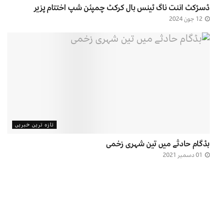
ڈسڑکٹ اننت ناگ ٹینس بال کرکٹ چمپئن شپ اختتام پزیر
12 جون 2024
تازہ ترین خبریں
بڈگام حادثے میں تین شہری زخمی
01 دسمبر 2021