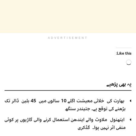
ADVERTISEMENT
Like this:
Loading…
یہ بھی
پڑھیے
بھارت کی خلائی معیشت اگلے 10 سالوں میں 45 بلین ڈالر تک
بڑھنے کی توقع ہے۔ جتیندر سنگھ
ایتھنول ملاوٹ والے ایندھن استعمال کرنے والی گاڑیوں پر کوئی
منفی اثر نہیں ہوا۔ گڈکری