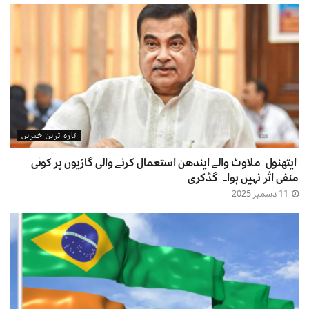
تازہ ترین خبریں
ایتھنول ملاوٹ والے ایندھن استعمال کرنے والی گاڑیوں پر کوئی
منفی اثر نہیں ہوا۔ گڈکری
11 دسمبر 2025