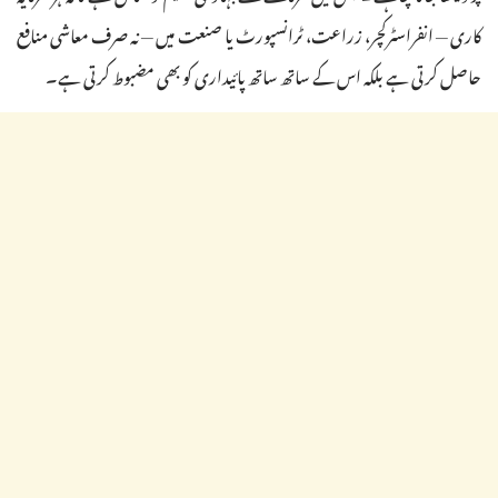
کاری — انفراسٹرکچر، زراعت، ٹرانسپورٹ یا صنعت میں — نہ صرف معاشی منافع
حاصل کرتی ہے بلکہ اس کے ساتھ ساتھ پائیداری کو بھی مضبوط کرتی ہے۔