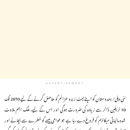
ADVERTISEMENT
نئی دہلی/ ہندوستان کو اپنے نیٹ زیرو عزائم کو حاصل کرنے کے لیے 2070 تک
10 ٹریلین ڈالر سے زیادہ کی ضرورت ہوگی اور اس کے لیے، ملک اہم ملاوٹ
شدہ مالیاتی میکانزم کو فروغ دے رہا ہے جو عوامی پیسے کو خطرے سے بچانے اور
قابل تجدید توانائی میں نجی سرمایہ کاری کو تیز کرنے کے لیے، توانائی کی کارکردگی،