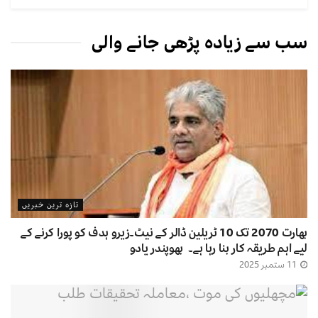
سب سے زیادہ پڑھی جانے والی
تازہ ترین خبریں
بھارت 2070 تک 10 ٹریلین ڈالر کے نیٹ۔زیرو ہدف کو پورا کرنے کے
لیے اہم طریقہ کار بنا رہا ہے۔ بھوپندر یادو
11 ستمبر 2025