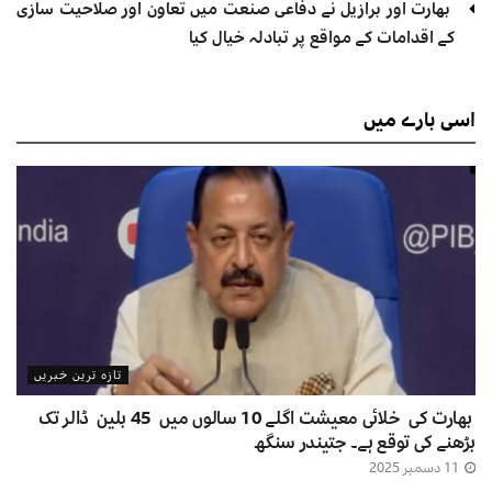
بھارت اور برازیل نے دفاعی صنعت میں تعاون اور صلاحیت سازی
کے اقدامات کے مواقع پر تبادلہ خیال کیا
اسی
بارے میں
تازہ ترین خبریں
بھارت کی خلائی معیشت اگلے 10 سالوں میں 45 بلین ڈالر تک
بڑھنے کی توقع ہے۔ جتیندر سنگھ
11 دسمبر 2025