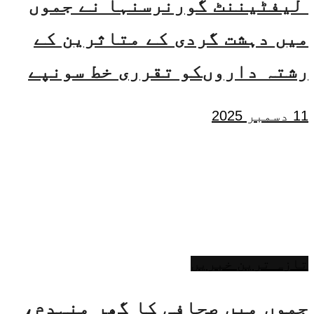
لیفٹیننٹ گورنرسنہا نے جموں
میں دہشت گردی کے متاثرین کے
رشتہ داروںکو تقرری خط سونپے
11 دسمبر 2025
تازہ ترین خبریں
جموں میں صحافی کا گھر منہدم،