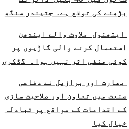
بڑھنے کی توقع ہے۔ جتیندر سنگھ
ایتھنول ملاوٹ والے ایندھن
استعمال کرنے والی گاڑیوں پر
کوئی منفی اثر نہیں ہوا۔ گڈکری
بھارت اور برازیل نے دفاعی
صنعت میں تعاون اور صلاحیت سازی
کے اقدامات کے مواقع پر تبادلہ
خیال کیا