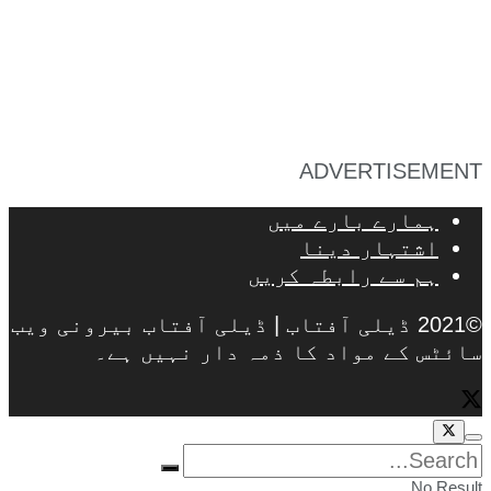
ADVERTISEMENT
ہمارے بارے میں
اشتہار دینا
ہم سے رابطہ کریں
©2021 ڈیلی آفتاب | ڈیلی آفتاب بیرونی ویب
سائٹس کے مواد کا ذمہ دار نہیں ہے۔
No Result