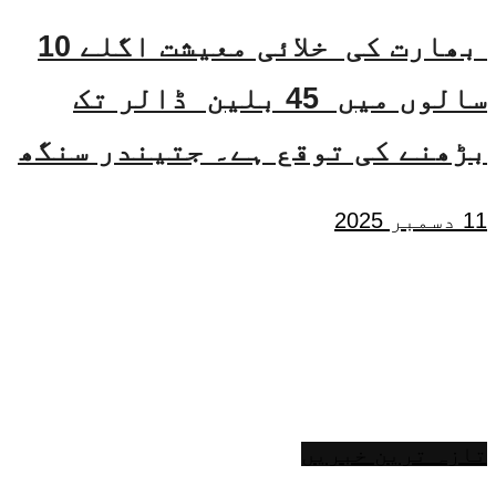
بھارت کی خلائی معیشت اگلے 10
سالوں میں 45 بلین ڈالر تک
بڑھنے کی توقع ہے۔ جتیندر سنگھ
11 دسمبر 2025
تازہ ترین خبریں