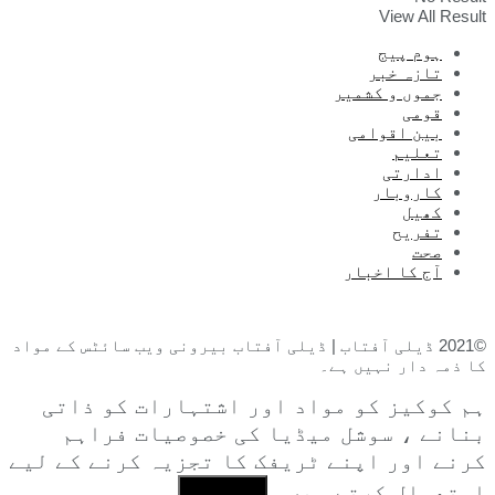
View All Result
ہوم پیج
تازہ خبر
جموں و کشمیر
قومی
بین اقوامی
تعلیم
ادارتی
کاروبار
کھیل
تفریح
صحت
آج کا اخبار
©2021 ڈیلی آفتاب | ڈیلی آفتاب بیرونی ویب سائٹس کے مواد
کا ذمہ دار نہیں ہے۔
ہم کوکیز کو مواد اور اشتہارات کو ذاتی
بنانے ، سوشل میڈیا کی خصوصیات فراہم
کرنے اور اپنے ٹریفک کا تجزیہ کرنے کے لیے
استعمال کرتے ہیں۔
I Agree