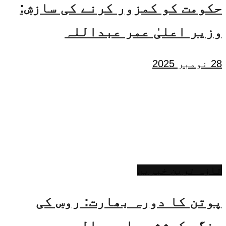
حکومت کو کمزور کرنے کی سازش:
وزیر اعلیٰ عمر عبداللہ
28 نومبر 2025
تازہ ترین خبریں
پوتن کا دورہ بھارت: روس کی
جنگی کوششوں اور عالمی