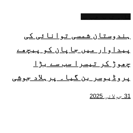
تازہ ترین خبریں
ہندوستان شمسی توانائی کی
پیداوار میں جاپان کو پیچھے
چھوڑ کر تیسرا سب سے بڑا
پروڈیوسر بن گیا۔ پرہلاد جوشی
31 جولائی 2025