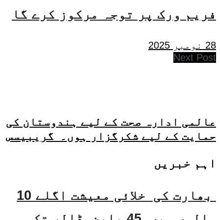
فریم ورک پر توجہ مرکوز کرے گا
28 نومبر 2025
Next Post
عالمی ادارہ صحت کے لیے ہندوستان کی
حمایت کے لیے شکرگزار ہوں۔ گریبیسس
اہم خبریں
بھارت کی خلائی معیشت اگلے 10
سالوں میں 45 بلین ڈالر تک