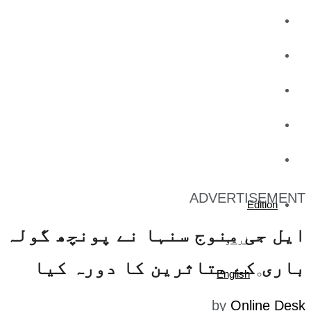
کاروبار
کھیل
تفریح
صحت
آج کا اخبار
ADVERTISEMENT
Edition
ایل جی منوج سنہا نے پونچھ گولہ
اردو
باری کے متاثرین کا دورہ کیا
English
by
Online Desk