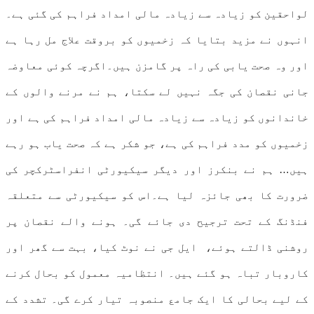
لواحقین کو زیادہ سے زیادہ مالی امداد فراہم کی گئی ہے۔
انہوں نے مزید بتایا کہ زخمیوں کو بروقت علاج مل رہا ہے
اور وہ صحت یابی کی راہ پر گامزن ہیں۔اگرچہ کوئی معاوضہ
جانی نقصان کی جگہ نہیں لے سکتا، ہم نے مرنے والوں کے
خاندانوں کو زیادہ سے زیادہ مالی امداد فراہم کی ہے اور
زخمیوں کو مدد فراہم کی ہے، جو شکر ہے کہ صحت یاب ہو رہے
ہیں… ہم نے بنکرز اور دیگر سیکیورٹی انفراسٹرکچر کی
ضرورت کا بھی جائزہ لیا ہے۔اس کو سیکیورٹی سے متعلقہ
فنڈنگ کے تحت ترجیح دی جائے گی۔ ہونے والے نقصان پر
روشنی ڈالتے ہوئے، ایل جی نے نوٹ کیا، بہت سے گھر اور
کاروبار تباہ ہو گئے ہیں۔ انتظامیہ معمول کو بحال کرنے
کے لیے بحالی کا ایک جامع منصوبہ تیار کرے گی۔ تشدد کے