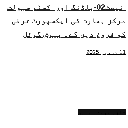
نیسٹ02-بلڈنگ اور کسٹم سہولت
مرکز بھارت کی ایکسپورٹ ترقی
کو فروغ دیں گے۔ پیوش گوئل
11 دسمبر 2025
تازہ ترین خبریں