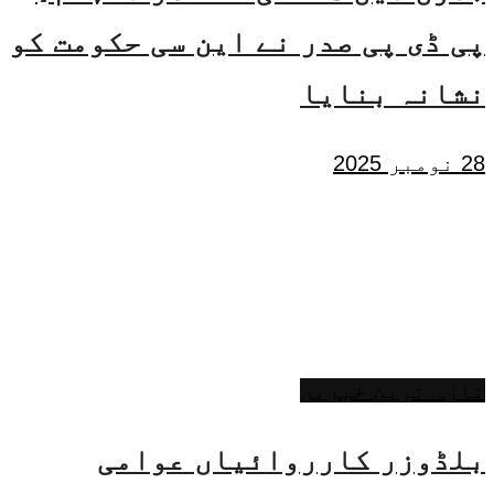
پی ڈی پی صدر نے این سی حکومت کو
نشانہ بنایا
28 نومبر 2025
تازہ ترین خبریں
بلڈوزر کارروائیاں عوامی