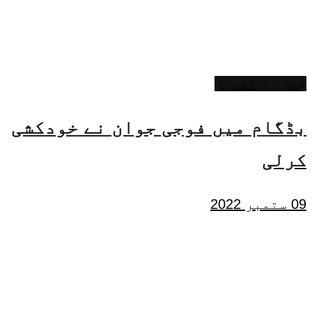
جموں و کشمیر
بڈگام میں فوجی جوان نے خودکشی
کرلی
09 ستمبر 2022