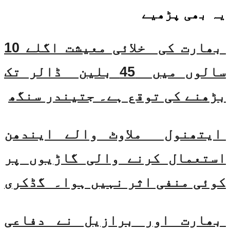
یہ بھی
پڑھیے
بھارت کی خلائی معیشت اگلے 10
سالوں میں 45 بلین ڈالر تک
بڑھنے کی توقع ہے۔ جتیندر سنگھ
ایتھنول ملاوٹ والے ایندھن
استعمال کرنے والی گاڑیوں پر
کوئی منفی اثر نہیں ہوا۔ گڈکری
بھارت اور برازیل نے دفاعی