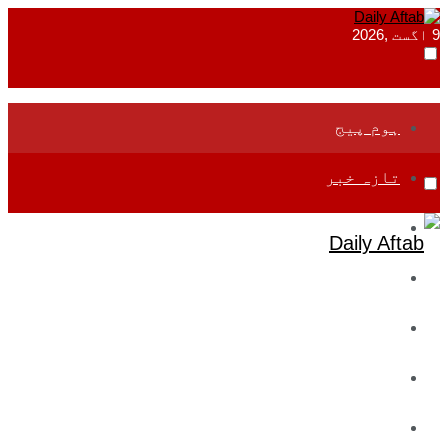
9 اگست ,2026
ہوم پیج
تازہ خبر
جموں و کشمیر
قومی
بین اقوامی
تعلیم
ادارتی