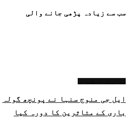
سب سے زیادہ پڑھی جانے والی
تازہ ترین خبریں
ایل جی منوج سنہا نے پونچھ گولہ
باری کے متاثرین کا دورہ کیا