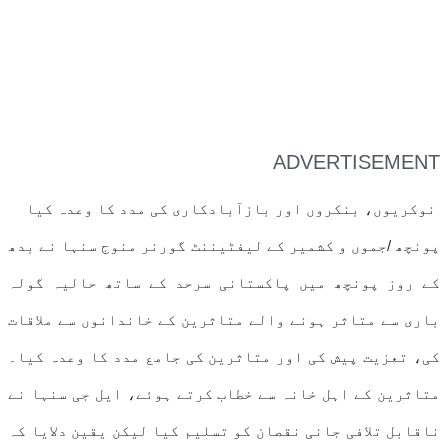
ADVERTISEMENT
نوکریوں، بنکروں اور بازآبادکاری کی مدد کا وعدہ کیا
پونچھ /جموں و کشمیر کے لیفٹیننٹ گورنر منوج سنہا نے بدھ
کے روز پونچھ میں پاکستانی سرحد کے ساتھ حالیہ گولہ
باری سے متاثر ہونے والے متاثرین کے خاندانوں سے ملاقات
کی، تعزیت پیش کی اور متاثرین کی جامع مدد کا وعدہ کیا۔
متاثرین کے اہل خانہ سے خطاب کرتے ہوئے، ایل جی سنہا نے
ناقابل تلافی جانی نقصان کو تسلیم کیا لیکن یقین دلایا کہ