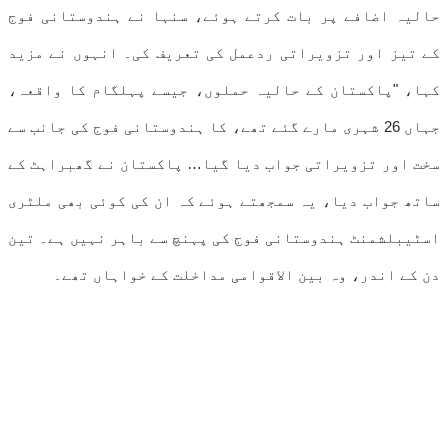
حالیہ اضافے پر بات کرتے ہوئے، سنہا نے ہندوستانی فوج
کے تیز اور تزویراتی ردعمل کی تعریف کی۔ انہوں نے مزید
کہا، "پاکستان کے حالیہ حملوں، جیسے پہلگام کا واقعہ،
جہاں 26 شہری مارے گئے تھے، کا ہندوستانی فوج کی جانب سے
سخت اور تزویراتی جواب دیا گیا… پاکستان نے گھبراہٹ کے
ساتھ جواب دیا، یہ سمجھتے ہوئے کہ ان کی کوئی بھی ملٹری
اسٹیبلشمنٹ ہندوستانی فوج کی پہنچ سے باہر نہیں ہے۔ تین
دن کے اندر، وہ بین الاقوامی مداخلت کے خواہاں تھے۔