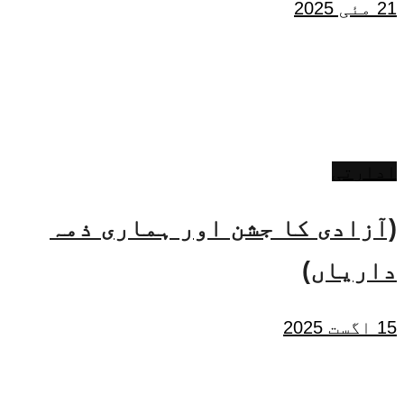
21 مئی 2025
ادارتی
(آزادی کا جشن اور ہماری ذمہ
داریاں)
15 اگست 2025