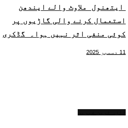
ایتھنول ملاوٹ والے ایندھن
استعمال کرنے والی گاڑیوں پر
کوئی منفی اثر نہیں ہوا۔ گڈکری
11 دسمبر 2025
تازہ ترین خبریں