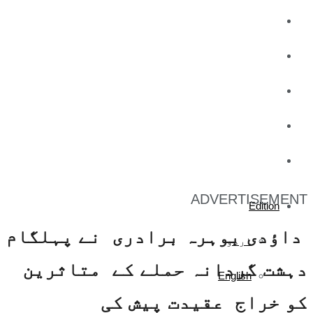
کاروبار
کھیل
تفریح
صحت
آج کا اخبار
ADVERTISEMENT
Edition
داؤدی بوہرہ برادری نے پہلگام
اردو
دہشت گردانہ حملے کے متاثرین
English
کو خراج عقیدت پیش کی