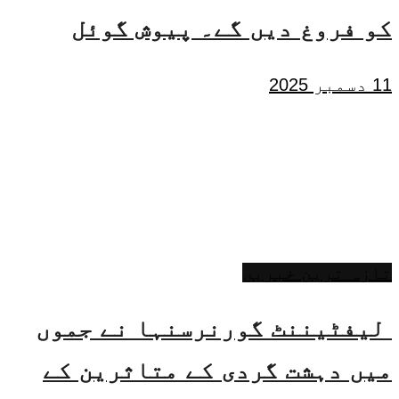
کو فروغ دیں گے۔ پیوش گوئل
11 دسمبر 2025
تازہ ترین خبریں
لیفٹیننٹ گورنرسنہا نے جموں
میں دہشت گردی کے متاثرین کے