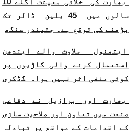
بھارت کی خلائی معیشت اگلے 10
سالوں میں 45 بلین ڈالر تک
بڑھنے کی توقع ہے۔ جتیندر سنگھ
ایتھنول ملاوٹ والے ایندھن
استعمال کرنے والی گاڑیوں پر
کوئی منفی اثر نہیں ہوا۔ گڈکری
بھارت اور برازیل نے دفاعی
صنعت میں تعاون اور صلاحیت سازی
کے اقدامات کے مواقع پر تبادلہ