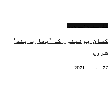
تازہ ترین خبریں
کسان یونینوں کا ’بھارت بند‘
شروع
27 ستمبر 2021