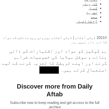
کاروبار
کھیل
تفریح
صحت
آج کا اخبار
©2021 ڈیلی آفتاب | ڈیلی آفتاب بیرونی ویب سائٹس کے مواد
کا ذمہ دار نہیں ہے۔
ہم کوکیز کو مواد اور اشتہارات کو ذاتی
بنانے ، سوشل میڈیا کی خصوصیات فراہم
کرنے اور اپنے ٹریفک کا تجزیہ کرنے کے لیے
استعمال کرتے ہیں۔
I Agree
Discover more from Daily
Aftab
Subscribe now to keep reading and get access to the full
archive.