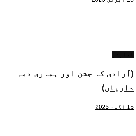
ادارتی
(آزادی کا جشن اور ہماری ذمہ
داریاں)
15 اگست 2025