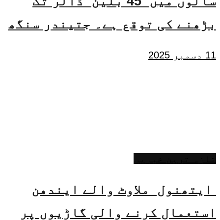
سالوں میں 45 بلین ڈالر تک
بڑھنے کی توقع ہے۔ جتیندر سنگھ
11 دسمبر 2025
تازہ ترین خبریں
ایتھنول ملاوٹ والے ایندھن
استعمال کرنے والی گاڑیوں پر