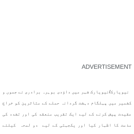
ADVERTISEMENT
نیویارک/نیویارک شہر میں داؤدی بوہرہ برادری نے جموں و
کشمیر میں پہلگام دہشت گردانہ حملے کے متاثرین کو خراج
عقیدت پیش کرنے کے لیے ایک تقریب منعقد کی اور تشدد کی
مذمت کا اظہار کیا اور یکجہتی کے لیے دو لمحہ کیلئے