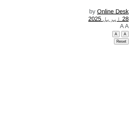
by
Online Desk
28 اپریل 2025
A
A
A
A
Reset