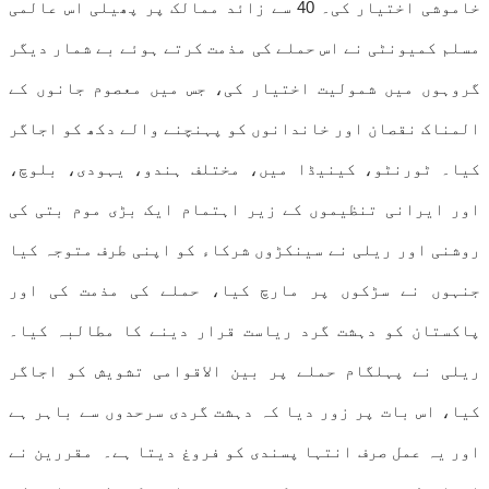
خاموشی اختیار کی۔ 40 سے زائد ممالک پر پھیلی اس عالمی
مسلم کمیونٹی نے اس حملے کی مذمت کرتے ہوئے بے شمار دیگر
گروہوں میں شمولیت اختیار کی، جس میں معصوم جانوں کے
المناک نقصان اور خاندانوں کو پہنچنے والے دکھ کو اجاگر
کیا۔ ٹورنٹو، کینیڈا میں، مختلف ہندو، یہودی، بلوچ،
اور ایرانی تنظیموں کے زیر اہتمام ایک بڑی موم بتی کی
روشنی اور ریلی نے سینکڑوں شرکاء کو اپنی طرف متوجہ کیا
جنہوں نے سڑکوں پر مارچ کیا، حملے کی مذمت کی اور
پاکستان کو دہشت گرد ریاست قرار دینے کا مطالبہ کیا۔
ریلی نے پہلگام حملے پر بین الاقوامی تشویش کو اجاگر
کیا، اس بات پر زور دیا کہ دہشت گردی سرحدوں سے باہر ہے
اور یہ عمل صرف انتہا پسندی کو فروغ دیتا ہے۔ مقررین نے