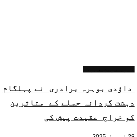
تازہ ترین خبریں
داؤدی بوہرہ برادری نے پہلگام
دہشت گردانہ حملے کے متاثرین
کو خراج عقیدت پیش کی
28 اپریل 2025