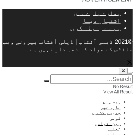
ہمارے بارے میں
اشتہار دینا
ہم سے رابطہ کریں
©2021 ڈیلی آفتاب | ڈیلی آفتاب بیرونی ویب
سائٹس کے مواد کا ذمہ دار نہیں ہے۔
No Result
View All Result
ہوم پیج
تازہ خبر
جموں و کشمیر
قومی
بین اقوامی
تعلیم
ادارتی