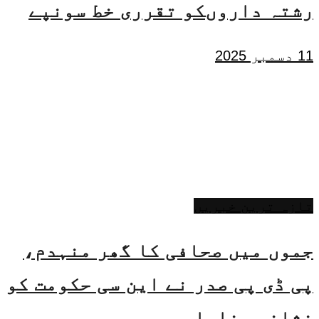
رشتہ داروںکو تقرری خط سونپے
11 دسمبر 2025
تازہ ترین خبریں
جموں میں صحافی کا گھر منہدم،
پی ڈی پی صدر نے این سی حکومت کو
نشانہ بنایا