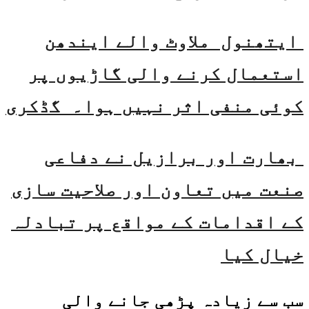
ایتھنول ملاوٹ والے ایندھن
استعمال کرنے والی گاڑیوں پر
کوئی منفی اثر نہیں ہوا۔ گڈکری
بھارت اور برازیل نے دفاعی
صنعت میں تعاون اور صلاحیت سازی
کے اقدامات کے مواقع پر تبادلہ
خیال کیا
سب سے زیادہ پڑھی جانے والی