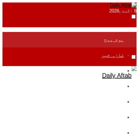
8 اگست ,2026
ہوم پیج
تازہ خبر
جموں و کشمیر
قومی
بین اقوامی
تعلیم
ادارتی