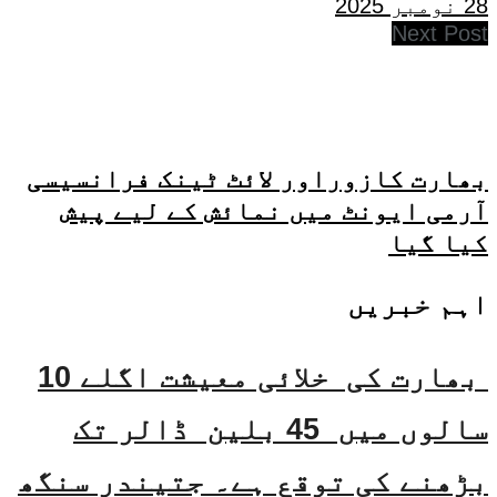
28 نومبر 2025
Next Post
بھارت کازوراور لائٹ ٹینک فرانسیسی
آرمی ایونٹ میں نمائش کے لیے پیش
کیا گیا
اہم خبریں
بھارت کی خلائی معیشت اگلے 10
سالوں میں 45 بلین ڈالر تک
بڑھنے کی توقع ہے۔ جتیندر سنگھ