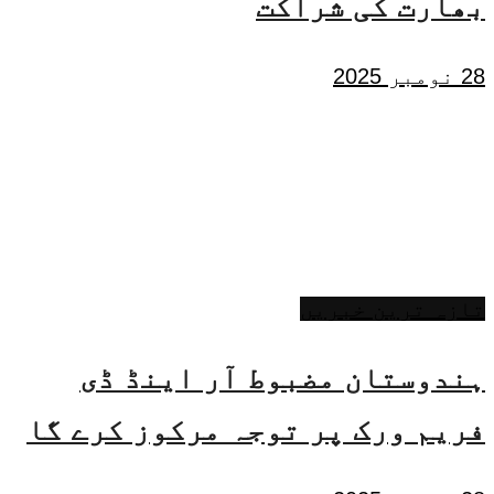
بھارت کی شراکت
28 نومبر 2025
تازہ ترین خبریں
ہندوستان مضبوط آر اینڈ ڈی
فریم ورک پر توجہ مرکوز کرے گا