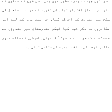
اسرائیل جیسے دوسرے خطوں میں بھی اسی طرح کے حملوں کے
متوازی انداز اختیار کیا۔ اس تقریب نے عوامی اشتعال کی
سطح میں تفاوت کو اجاگر کیا، جس میں غزہ کے لیے اہم
مظاہروں کا ذکر کیا گیا لیکن ہندوستان میں ہندوؤں کے
خلاف تشدد کے حوالے سے نسبتاً خاموشی، اس طرح کے سانحات پر
عالمی توجہ کی منتخب نوعیت کی عکاسی کرتی ہے۔