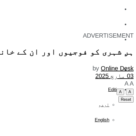
کاروبار
کھیل
ADVERTISEMENT
تفریح
ہر شہری کو فوجیوں اور ان کے خاند
صحت
by
Online Desk
آج کا اخبار
03 مارچ 2025
A
A
Edition
A
A
Reset
اردو
English