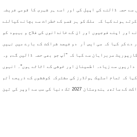
 سے حصہ ڈالنے کی اپیل کی اور اسے ہر شہری کا قومی فریضہ
کرتے ہوئے کہا کہ ملک کو ہر قسم کے خطرات سے بچانے کیالئے
 اور اپنے فوجیوں اور ان کے خاندانوں کی فلاح و بہبود کو
ر دے کر کہا کہ سی ایس آر دو فیصد شراکت کے بارے میں نہیں
کارپوریٹ سربراہان سے کہا کہ "آپ جو بھی حصہ ڈالیں گے، وہ
ہ داریوں سے زیادہ اطمینان اور خوشی کے اثاثے ہوں”۔ انہوں
کہا کہ تمام اسٹیک ہولڈرز کی مشترکہ کوششوں کے ذریعے آتم
نیر بھر اور وکستبھارت کا ہدف حاصل کیا جا سکتا ہے۔ انہوں نے اس اعتماد کا اظہار کیا کہ نجی شعبے کی بڑھتی ہوئی شراکت کے ساتھ، ہندوستان 2027 تک دنیا کی سب سے اوپر کی تین