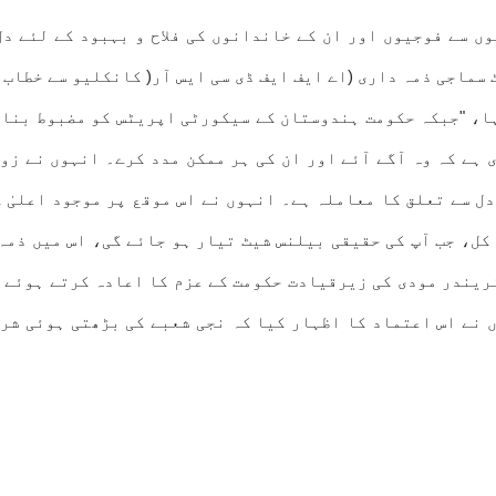
ں سے فوجیوں اور ان کے خاندانوں کی فلاح و بہبود کے لئے دل
سماجی ذمہ داری (اے ایف ایف ڈی سی ایس آر( کانکلیو سے خطاب 
ا، "جبکہ حکومت ہندوستان کے سیکورٹی اپریٹس کو مضبوط بنانے
 ہے کہ وہ آگے آئے اور ان کی ہر ممکن مدد کرے۔ انہوں نے زو
ل سے تعلق کا معاملہ ہے۔ انہوں نے اس موقع پر موجود اعلیٰ 
 کل، جب آپ کی حقیقی بیلنس شیٹ تیار ہو جائے گی، اس میں ذم
ریندر مودی کی زیرقیادت حکومت کے عزم کا اعادہ کرتے ہوئے 