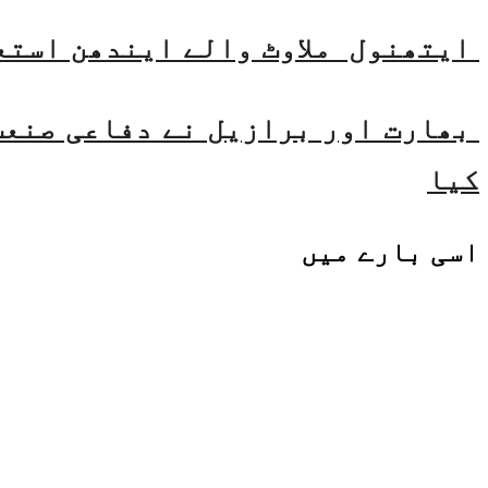
ایتھنول ملاوٹ والے ایندھن استع
بھارت اور برازیل نے دفاعی صنعت 
کیا
اسی
بارے میں