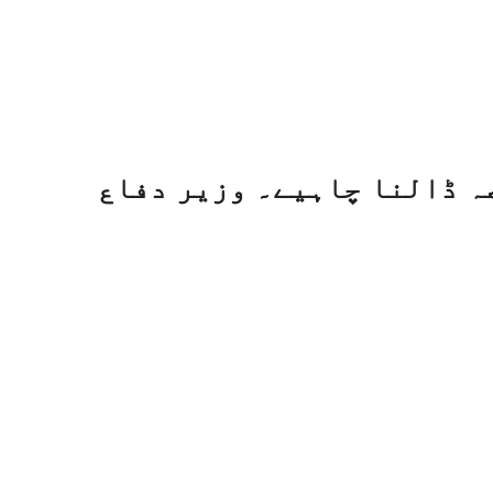
صہ ڈالنا چاہیے۔ وزیر دفاع