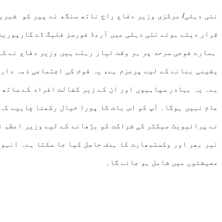
نئی دہلی/ مرکزی وزیر دفاع راج ناتھ سنگھ نے پیر کو شہریو
قرار دیتے ہوئے نئی دہلی میں آرمڈ فورسز فلیگ ڈے کارپوریٹ 
ہمارے فوجی سرحد پر ہر وقت تیار رہتے ہیں وزیر دفاع نے کہ
یقینی بنانے کے لیے پرعزم ہے، یہ قوم کی اجتماعی ذمہ داری
ہے۔ یہ بہادر سپاہیوں اور ان کے زیر کفالت افراد کے ساتھ د
عام نہیں ہوگا۔ آپ کو اس بات کا پورا خیال رکھنا چاہیے کہ
نے پرائیویٹ سیکٹر کی شراکت کو بڑھانے کے لیے وزیر اعظم ن
معیشتوں میں شامل ہو جائے گا۔