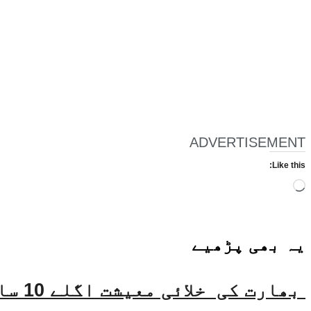
ADVERTISEMENT
Like this:
Loading…
یہ بھی
پڑھیے
بھارت کی خلائی معیشت اگلے 10 سالوں میں 45 بلین ڈالر تک بڑھنے کی توقع ہے۔ جتیندر سنگھ