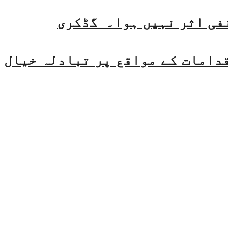
فی اثر نہیں ہوا۔ گڈکری
قدامات کے مواقع پر تبادلہ خیال