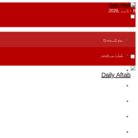
8 اگست ,2026
ہوم پیج
تازہ خبر
جموں و کشمیر
قومی
بین اقوامی
تعلیم
ادارتی