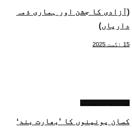
(آزادی کا جشن اور ہماری ذمہ
داریاں)
15 اگست 2025
تازہ ترین خبریں
کسان یونینوں کا ’بھارت بند‘