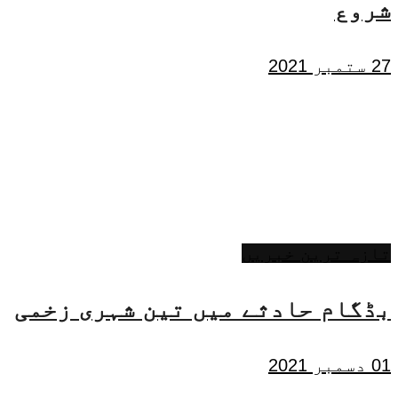
شروع
27 ستمبر 2021
تازہ ترین خبریں
بڈگام حادثے میں تین شہری زخمی
01 دسمبر 2021