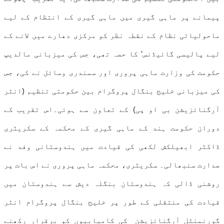
پیمانے پر ماہی گیری میں ماہی گیری کے انتظام کے لیے
ماحولیاتی نظام کے نقطہ نظر کو مرکزی دھارے میں لانے کے
لیے پالیسی گائیڈنس’ کا حصہ تھی، جس کی میزبانی مالدیپ
حکومت کی وزارت ماہی پروری اور سمندری وسائل نے کی، جس
کی میزبانی خلیج بنگال پروگرام بین حکومتی تنظیم (انٹر
آرگنائزیشن بی او پی) کے تعاون سے ہوئی۔اس تقریب کے
دوران حکومت ہند کے ماہی گیری کے محکمہ کے سکریٹری
ڈاکٹر ابھیلکش لکھی کی قیادت میں ہندوستانی وفد نے
صدارت سنبھالی۔ سکریٹری، محکمہ ماہی پروری نے اس بات پر
روشنی ڈالی کہ ہندوستان بنگلہ دیش سے ہندوستان میں
قیادت کی منتقلی کے طور پر خلیج بنگال پروگرام انٹر
گورنمنٹل آرگنائزیشن کی کامیابیوں کو برقرار رکھنے