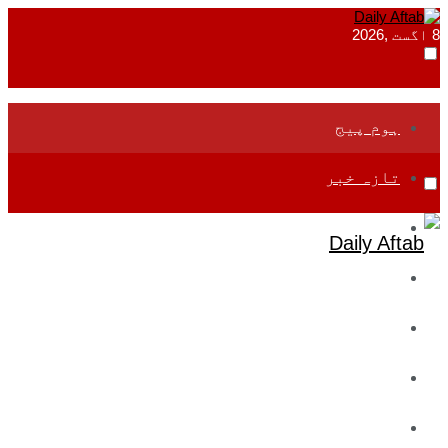
8 اگست ,2026
ہوم پیج
تازہ خبر
جموں و کشمیر
قومی
بین اقوامی
تعلیم
ادارتی