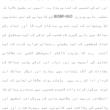
اور اس کی تعمیر کے لئے پرعزم ہے۔ انہوں نے یقین دلایا کہ
محکمہ ماہی پروری BOBP-IGO کی کامیابی کو نئی بلندیوں
تک پہنچانے کے لیے تندہی سے کام کرے گا اور تمام رکن
ممالک میں ماہی گیری کے شعبے کی ترقی کے لیے مستقبل کی
تمام کوششوں کے لیے یقینی رہنمائی فراہم کرنے کے لیے
آئندہ رہے گا۔مزید، ڈاکٹر ابھیلکش لکھی نے علاقائی
تعاون کی اہمیت پر زور دیا، اور ترقی پذیر ممالک کے
مفادات کو آگے بڑھانے میں بھارت اور دیگر ممالک اہم
کردار ادا کر رہے ہیں۔ بڑھتے ہوئے علاقائی تعاون کے لیے
توجہ مرکوز کرنے والے کلیدی شعبوں میں سمندری وسائل کا
انتظام، تربیت اور صلاحیت سازی کے پروگرام، تحقیق اور
پالیسی کی وکالت، غیر قانونی، غیر رپورٹ شدہ، اور غیر