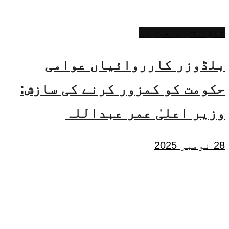
تازہ ترین خبریں
بلڈوزر کارروائیاں عوامی
حکومت کو کمزور کرنے کی سازش:
وزیر اعلیٰ عمر عبداللہ
28 نومبر 2025