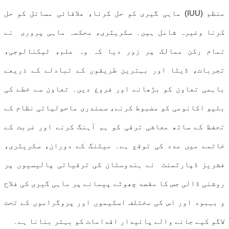
منظم (IUU) ماہی گیری کو حل کرنا، علاقائی مسائل کو حل
کرنا وغیرہ شامل ہیں۔ سکریٹری، محکمہ ماہی پروری نے
تمام رکن ممالک پر زور دیا کہ وہ علم، ٹیکنالوجی،
تجربات، ڈیٹا اور بہترین طریقوں کے تبادلے کے ذریعے
باہمی تعاون کو بڑھانے اور فروغ دیں۔ تعاون سے خطے کی
بلیو اکانومی کو مضبوط کرنے، سمندری ماحولیاتی نظام کے
تحفظ کے ساتھ معاشی ترقی کو ہم آہنگ کرنے اور غربت کے
خاتمے میں مدد کی توقع ہے۔ میٹنگ کے دوران، سکریٹری،
فشریز ڈپارٹمنٹ نے ہندوستان کی ترقیاتی پالیسیوں پر
روشنی ڈالی جس کا مقصد چھوٹے پیمانے پر ماہی گیری کی فلاح
و بہبود اور اس کی مختلف اسکیموں اور پروگراموں کے تحت
لاگو کیے جانے والے پائیدار اقدامات کو بہتر بنانا ہے۔