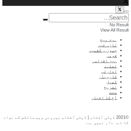
No Result
View All Result
ہوم پیج
تازہ خبر
جموں و کشمیر
قومی
بین اقوامی
تعلیم
ادارتی
کاروبار
کھیل
تفریح
صحت
آج کا اخبار
©2021 ڈیلی آفتاب | ڈیلی آفتاب بیرونی ویب سائٹس کے مواد
کا ذمہ دار نہیں ہے۔