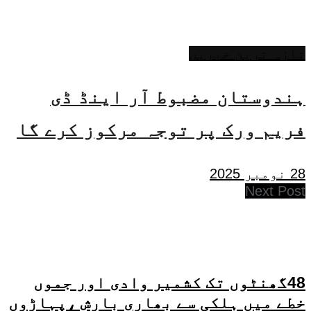
تازہ ترین خبریں
ہندوستان مضبوط آر اینڈ ڈی
فریم ورک پر توجہ مرکوز کرے گا
28 نومبر 2025
Next Post
48گھنٹوں تک کشمیر وادی اور جموں
خطے میں ہلکی سے بھاری بارش ،پہاڑوں