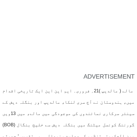
ADVERTISEMENT
مالے ( مالدیپ )21؍ فروری۔ ایم این این ایک تاریخی اقدام
میں، ہندوستان نے آج سری لنکا، مالدیپ اور بنگلہ دیش کے
سینئر سرکاری نمائندوں کی موجودگی میں مالے، میں 13ویں
گورننگ کونسل میٹنگ میں بنگلہ دیش سے خلیج بنگال (BOB)
بین الحکومتی تنظیم کی صدارت سنبھالی۔ یہ تقریب ‘ چھوٹے