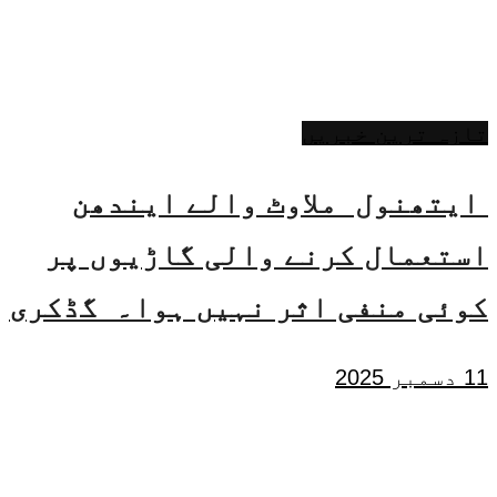
تازہ ترین خبریں
ایتھنول ملاوٹ والے ایندھن
استعمال کرنے والی گاڑیوں پر
کوئی منفی اثر نہیں ہوا۔ گڈکری
11 دسمبر 2025