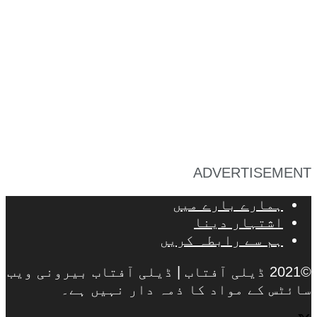
ADVERTISEMENT
ہمارے بارے میں
اشتہار دینا
ہم سے رابطہ کریں
©2021 ڈیلی آفتاب | ڈیلی آفتاب بیرونی ویب
سائٹس کے مواد کا ذمہ دار نہیں ہے۔