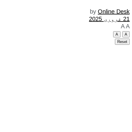
by
Online Desk
21 فروری 2025
A
A
A
A
Reset