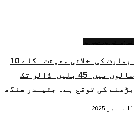
تازہ ترین خبریں
بھارت کی خلائی معیشت اگلے 10
سالوں میں 45 بلین ڈالر تک
بڑھنے کی توقع ہے۔ جتیندر سنگھ
11 دسمبر 2025