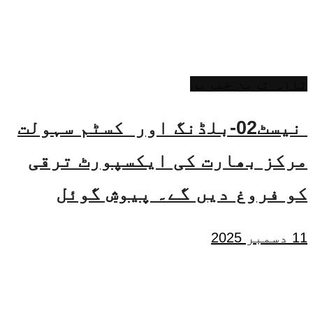
تازہ ترین خبریں
نیسٹ02-بلڈنگ اور کسٹم سہولت
مرکز بھارت کی ایکسپورٹ ترقی
کو فروغ دیں گے۔ پیوش گوئل
11 دسمبر 2025