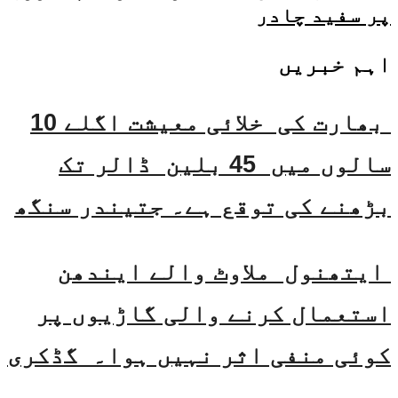
پر سفید چادر
اہم خبریں
بھارت کی خلائی معیشت اگلے 10
سالوں میں 45 بلین ڈالر تک
بڑھنے کی توقع ہے۔ جتیندر سنگھ
ایتھنول ملاوٹ والے ایندھن
استعمال کرنے والی گاڑیوں پر
کوئی منفی اثر نہیں ہوا۔ گڈکری