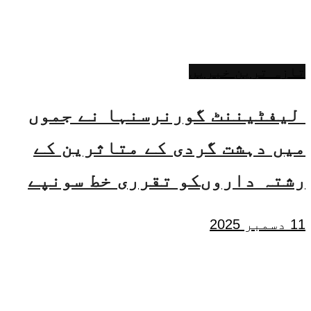
تازہ ترین خبریں
لیفٹیننٹ گورنرسنہا نے جموں
میں دہشت گردی کے متاثرین کے
رشتہ داروںکو تقرری خط سونپے
11 دسمبر 2025