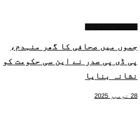
تازہ ترین خبریں
جموں میں صحافی کا گھر منہدم،
پی ڈی پی صدر نے این سی حکومت کو
نشانہ بنایا
28 نومبر 2025