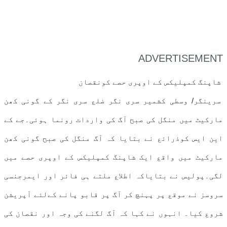
ADVERTISEMENT
شاپنگ کمپلیکس کے اوپری حصے کونقصان
سرینگر/ وسطی کشمیر سری نگر ضلع سری نگر کے گونی کھن
مارکیٹ میں منگل کی صبح آگ کی واردات رونما ہوئی۔جے کے
این ایس کوذرائع نے بتایا کہ آگ منگل کی صبح گونی کھن
مارکیٹ میں واقع ایک شاپنگ کمپلیکس کے اوپری حصے میں
لگی۔پولیس نے بتایاکہ اطلاع ملتے ہی فائر اور ایمرجنسی
سروسز نے موقع پر پہنچ کر آگ پر قابو پانے کےلئے آپریشن
شروع کیا۔ انہوں نے کہا کہ آگ لگنے کی وجہ اور نقصان کی