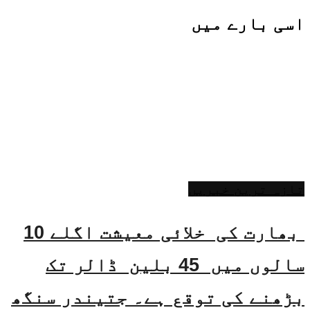
اسی
بارے میں
تازہ ترین خبریں
بھارت کی خلائی معیشت اگلے 10
سالوں میں 45 بلین ڈالر تک
بڑھنے کی توقع ہے۔ جتیندر سنگھ