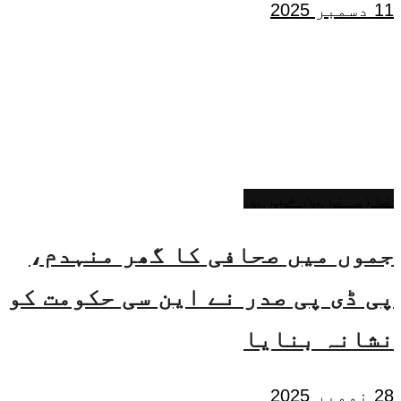
11 دسمبر 2025
تازہ ترین خبریں
جموں میں صحافی کا گھر منہدم،
پی ڈی پی صدر نے این سی حکومت کو
نشانہ بنایا
28 نومبر 2025