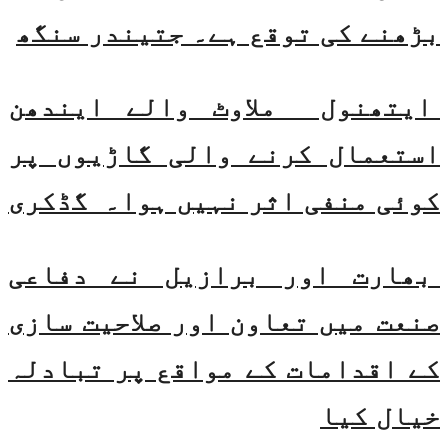
بڑھنے کی توقع ہے۔ جتیندر سنگھ
ایتھنول ملاوٹ والے ایندھن
استعمال کرنے والی گاڑیوں پر
کوئی منفی اثر نہیں ہوا۔ گڈکری
بھارت اور برازیل نے دفاعی
صنعت میں تعاون اور صلاحیت سازی
کے اقدامات کے مواقع پر تبادلہ
خیال کیا