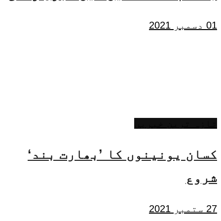
01 دسمبر 2021
تازہ ترین خبریں
کسان یونینوں کا ’بھارت بند‘
شروع
27 ستمبر 2021