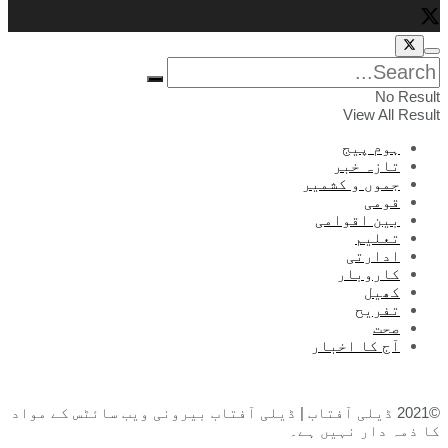
No Result
View All Result
ہوم پیج
تازہ خبر
جموں و کشمیر
قومی
بین اقوامی
تعلیم
ادارتی
کاروبار
کھیل
تفریح
صحت
آج کا اخبار
©2021 ڈیلی آفتاب | ڈیلی آفتاب بیرونی ویب سائٹس کے مواد
کا ذمہ دار نہیں ہے۔