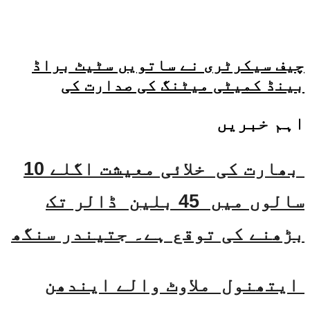
چیف سیکرٹری نے ساتویں سٹیٹ براڈ
بینڈ کمیٹی میٹنگ کی صدارت کی
اہم خبریں
بھارت کی خلائی معیشت اگلے 10
سالوں میں 45 بلین ڈالر تک
بڑھنے کی توقع ہے۔ جتیندر سنگھ
ایتھنول ملاوٹ والے ایندھن