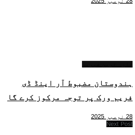
28 نومبر 2025
تازہ ترین خبریں
ہندوستان مضبوط آر اینڈ ڈی
فریم ورک پر توجہ مرکوز کرے گا
28 نومبر 2025
Next Post