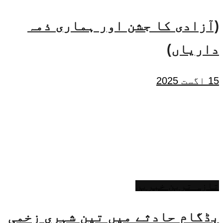
(آزادی کا جشن اور ہماری ذمہ
داریاں)
15 اگست 2025
تازہ ترین خبریں
بڈگام حادثے میں تین شہری زخمی