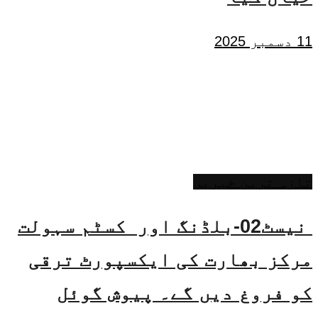
11 دسمبر 2025
تازہ ترین خبریں
نیسٹ02-بلڈنگ اور کسٹم سہولت
مرکز بھارت کی ایکسپورٹ ترقی
کو فروغ دیں گے۔ پیوش گوئل