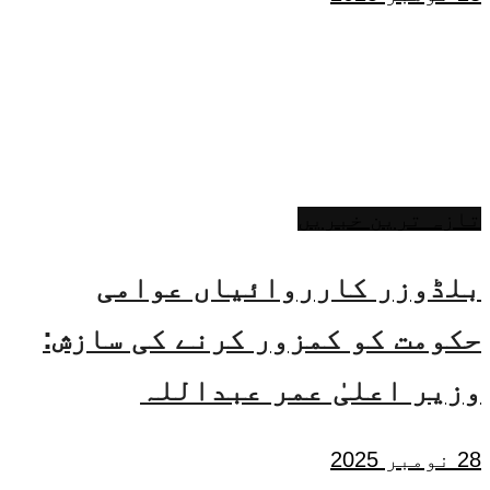
تازہ ترین خبریں
بلڈوزر کارروائیاں عوامی
حکومت کو کمزور کرنے کی سازش:
وزیر اعلیٰ عمر عبداللہ
28 نومبر 2025