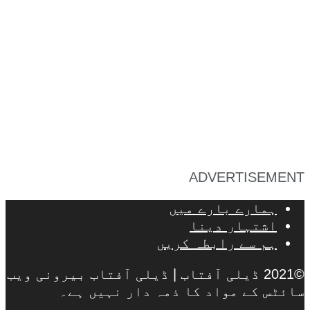
ADVERTISEMENT
ہمارے بارے میں
اشتہار دینا
ہم سے رابطہ کریں
©2021 ڈیلی آفتاب | ڈیلی آفتاب بیرونی ویب
سائٹس کے مواد کا ذمہ دار نہیں ہے۔