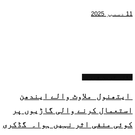
11 دسمبر 2025
تازہ ترین خبریں
ایتھنول ملاوٹ والے ایندھن
استعمال کرنے والی گاڑیوں پر
کوئی منفی اثر نہیں ہوا۔ گڈکری