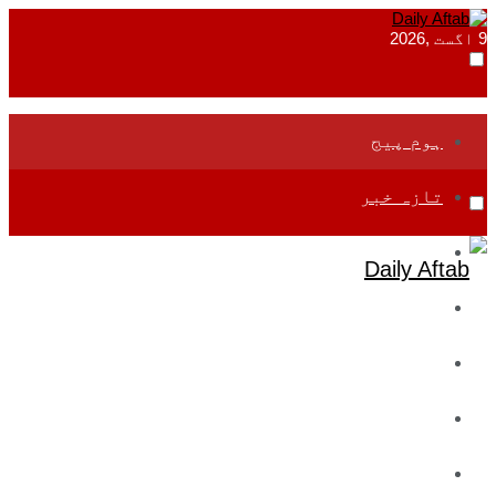
9 اگست ,2026
ہوم پیج
تازہ خبر
جموں و کشمیر
قومی
بین اقوامی
تعلیم
ادارتی