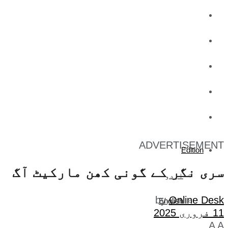
کاروبار
کھیل
تفریح
صحت
آج کا اخبار
ADVERTISEMENT
Edition
سری نگر کے گونی کھن مارکیٹ آگ
اردو
by
Online Desk
English
11 فروری 2025
A
A