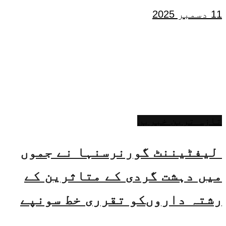
11 دسمبر 2025
تازہ ترین خبریں
لیفٹیننٹ گورنرسنہا نے جموں
میں دہشت گردی کے متاثرین کے
رشتہ داروںکو تقرری خط سونپے