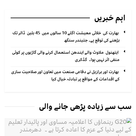
اہم خبریں
بھارت کی خلائی معیشت اگلے 10 سالوں میں 45 بلین ڈالر تک
بڑھنے کی توقع ہے۔ جتیندر سنگھ
ایتھنول ملاوٹ والے ایندھن استعمال کرنے والی گاڑیوں پر کوئی
منفی اثر نہیں ہوا۔ گڈکری
بھارت اور برازیل نے دفاعی صنعت میں تعاون اور صلاحیت سازی
کے اقدامات کے مواقع پر تبادلہ خیال کیا
سب سے زیادہ پڑھی جانے والی