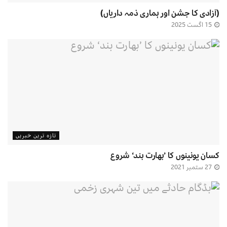
(آزادی کا جشن اور ہماری ذمہ داریاں)
15 اگست 2025
تازہ ترین خبریں
کسان یونینوں کا ’بھارت بند‘ شروع
27 ستمبر 2021