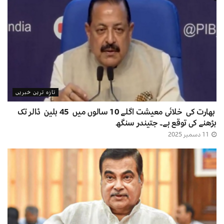
تازہ ترین خبریں
بھارت کی خلائی معیشت اگلے 10 سالوں میں 45 بلین ڈالر تک
بڑھنے کی توقع ہے۔ جتیندر سنگھ
11 دسمبر 2025