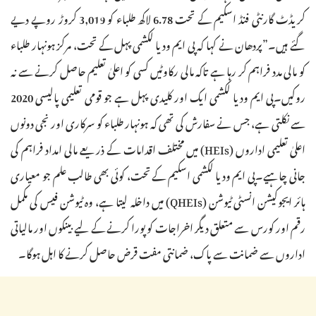
کریڈٹ گارنٹی فنڈ اسکیم کے تحت 6.78 لاکھ طلباء کو 3,019 کروڑ روپے دیے
گئے ہیں۔”پردھان نے کہا کہ پی ایم ودیا لکشمی پہل کے تحت، مرکز ہونہار طلباء
کو مالی مدد فراہم کر رہا ہے تاکہ مالی رکاوٹیں کسی کو اعلیٰ تعلیم حاصل کرنے سے نہ
روکیں۔پی ایم ودیا لکشمی ایک اور کلیدی پہل ہے جو قومی تعلیمی پالیسی 2020
سے نکلتی ہے، جس نے سفارش کی تھی کہ ہونہار طلباء کو سرکاری اور نجی دونوں
اعلیٰ تعلیمی اداروں (HEIs) میں مختلف اقدامات کے ذریعے مالی امداد فراہم کی
جانی چاہیے۔پی ایم ودیا لکشمی اسکیم کے تحت، کوئی بھی طالب علم جو معیاری
ہائر ایجوکیشن انسٹی ٹیوشن (QHEIs) میں داخلہ لیتا ہے، وہ ٹیوشن فیس کی مکمل
رقم اور کورس سے متعلق دیگر اخراجات کو پورا کرنے کے لیے بینکوں اور مالیاتی
اداروں سے ضمانت سے پاک، ضمانتی مفت قرض حاصل کرنے کا اہل ہوگا۔