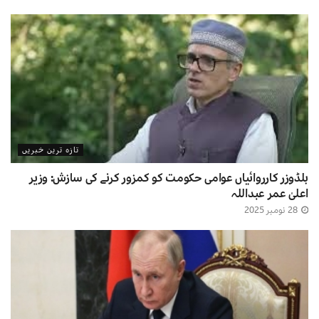
تازہ ترین خبریں
بلڈوزر کارروائیاں عوامی حکومت کو کمزور کرنے کی سازش: وزیر
اعلیٰ عمر عبداللہ
28 نومبر 2025