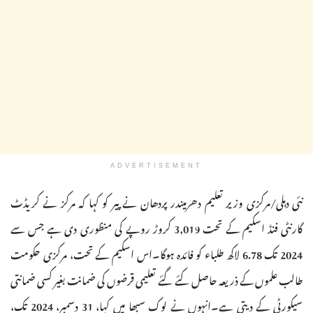
ADVERTISEMENT
نئی دہلی/مرکزی وزیر تعلیم دھرمیندر پردھان نے پیر کو کہا کہ مرکز نے کریڈٹ
گارنٹی فنڈ اسکیم کے تحت 3,019 کروڑ روپے کی منظوری دی ہے جس سے
2024 تک 6.78 لاکھ طلباء کو فائدہ ہوگا۔اس اسکیم کے تحت، مرکزی حکومت
طالب علموں کے ذریعہ حاصل کئے گئے تعلیمی قرضوں کی ضمانت بغیر کسی ضمانتی
سیکورٹی کے دیتی ہے۔انہوں نے لوک سبھا میں کہا، 31 دسمبر، 2024 تک،