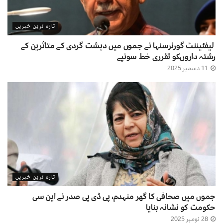
تازہ ترین خبریں
لیفٹیننٹ گورنرسنہا نے جموں میں دہشت گردی کے متاثرین کے
رشتہ داروںکو تقرری خط سونپے
11 دسمبر 2025
تازہ ترین خبریں
جموں میں صحافی کا گھر منہدم، پی ڈی پی صدر نے این سی
حکومت کو نشانہ بنایا
28 نومبر 2025