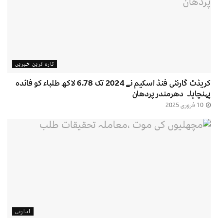
تازہ ترین خبریں
کریڈٹ گارنٹی فنڈ اسکیم نے 2024 تک 6.78 لاکھ طلباء کو فائدہ
پہنچایا۔ دھرمندر پردھان
10 فروری 2025
ادارتی