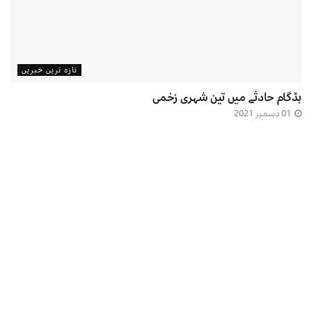
تازہ ترین خبریں
بڈگام حادثے میں تین شہری زخمی
01 دسمبر 2021