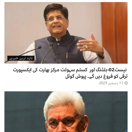
تازہ ترین خبریں
نیسٹ02-بلڈنگ اور کسٹم سہولت مرکز بھارت کی ایکسپورٹ
ترقی کو فروغ دیں گے۔ پیوش گوئل
11 دسمبر 2025