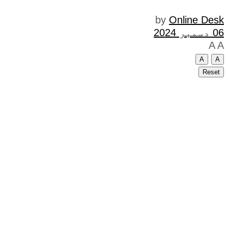
by
Online Desk
06 دسمبر 2024
A
A
A
A
Reset