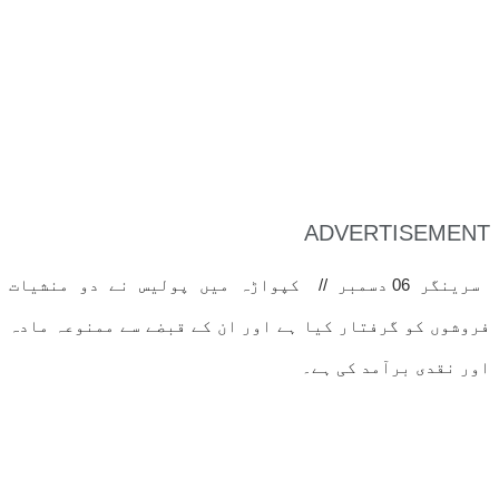
ADVERTISEMENT
سرینگر 06 دسمبر // کپواڑہ میں پولیس نے دو منشیات
فروشوں کو گرفتار کیا ہے اور ان کے قبضے سے ممنوعہ مادہ
اور نقدی برآمد کی ہے۔