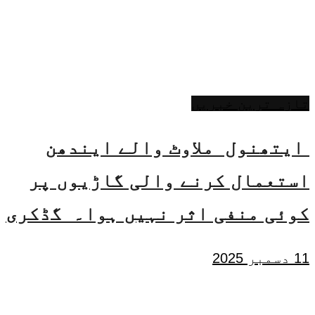
تازہ ترین خبریں
ایتھنول ملاوٹ والے ایندھن
استعمال کرنے والی گاڑیوں پر
کوئی منفی اثر نہیں ہوا۔ گڈکری
11 دسمبر 2025