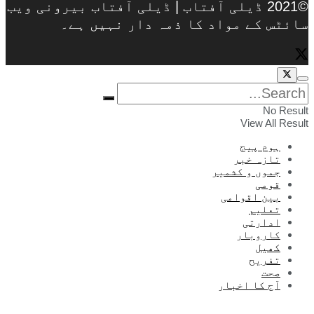
©2021 ڈیلی آفتاب | ڈیلی آفتاب بیرونی ویب
سائٹس کے مواد کا ذمہ دار نہیں ہے۔
No Result
View All Result
ہوم پیج
تازہ خبر
جموں و کشمیر
قومی
بین اقوامی
تعلیم
ادارتی
کاروبار
کھیل
تفریح
صحت
آج کا اخبار