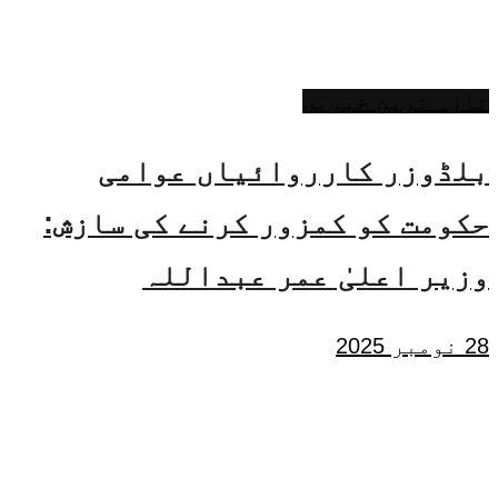
تازہ ترین خبریں
بلڈوزر کارروائیاں عوامی
حکومت کو کمزور کرنے کی سازش:
وزیر اعلیٰ عمر عبداللہ
28 نومبر 2025