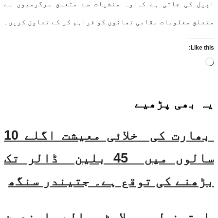
اپیل کی جاتی ہے کہ وہ منشیات سے متعلق سرگرمیوں سے
متعلق معلومات مقامی تھانوں کو فراہم کر کے تعاون کریں۔
Like this:
Loading…
یہ بھی
پڑھیے
بھارت کی خلائی معیشت اگلے 10
سالوں میں 45 بلین ڈالر تک
بڑھنے کی توقع ہے۔ جتیندر سنگھ
ایتھنول ملاوٹ والے ایندھن