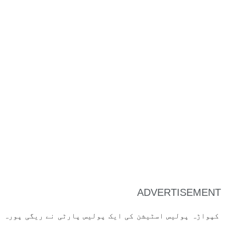
ADVERTISEMENT
کپواڑہ پولیس اسٹیشن کی ایک پولیس پارٹی نے ریگی پورہ