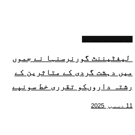
تازہ ترین خبریں
لیفٹیننٹ گورنرسنہا نے جموں
میں دہشت گردی کے متاثرین کے
رشتہ داروںکو تقرری خط سونپے
11 دسمبر 2025