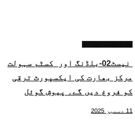
تازہ ترین خبریں
نیسٹ02-بلڈنگ اور کسٹم سہولت
مرکز بھارت کی ایکسپورٹ ترقی
کو فروغ دیں گے۔ پیوش گوئل
11 دسمبر 2025