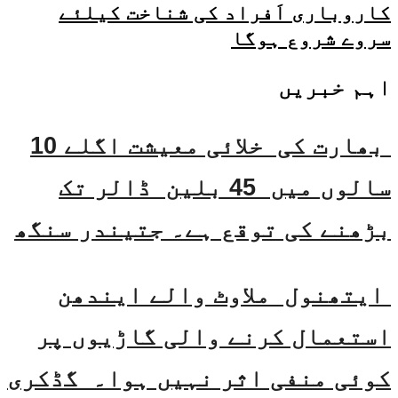
کاروباری اَفراد کی شناخت کیلئے
سروے شروع ہوگا
اہم خبریں
بھارت کی خلائی معیشت اگلے 10
سالوں میں 45 بلین ڈالر تک
بڑھنے کی توقع ہے۔ جتیندر سنگھ
ایتھنول ملاوٹ والے ایندھن
استعمال کرنے والی گاڑیوں پر
کوئی منفی اثر نہیں ہوا۔ گڈکری