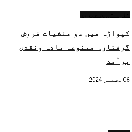
تازہ ترین خبریں
کپواڑہ میں دو منشیات فروش
گرفتار. ممنوعہ مادہ ونقدی
برآمد
06 دسمبر 2024