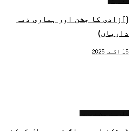
ادارتی
(آزادی کا جشن اور ہماری ذمہ
داریاں)
15 اگست 2025
تازہ ترین خبریں