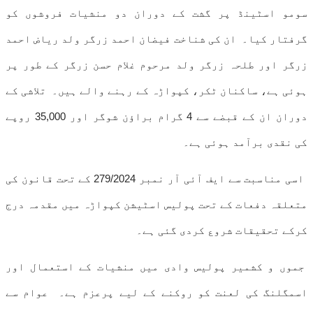
سومو اسٹینڈ پر گشت کے دوران دو منشیات فروشوں کو
گرفتار کیا۔ ان کی شناخت فیضان احمد زرگر ولد ریاض احمد
زرگر اور طلحہ زرگر ولد مرحوم غلام حسن زرگر کے طور پر
ہوئی ہے، ساکنان ٹکر، کپواڑہ کے رہنے والے ہیں۔ تلاشی کے
دوران ان کے قبضے سے 4 گرام براؤن شوگر اور 35,000 روپے
کی نقدی برآمد ہوئی ہے۔
اسی مناسبت سے ایف آئی آر نمبر 279/2024 کے تحت قانون کی
متعلقہ دفعات کے تحت پولیس اسٹیشن کپواڑہ میں مقدمہ درج
کرکے تحقیقات شروع کردی گئی ہے۔
جموں و کشمیر پولیس وادی میں منشیات کے استعمال اور
اسمگلنگ کی لعنت کو روکنے کے لیے پرعزم ہے۔ عوام سے