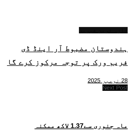
تازہ ترین خبریں
ہندوستان مضبوط آر اینڈ ڈی
فریم ورک پر توجہ مرکوز کرے گا
28 نومبر 2025
Next Post
ماہ جنوری سے1.37 لاکھ ممکنہ