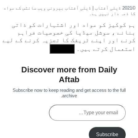
©2021 ڈیلی آفتاب | ڈیلی آفتاب بیرونی ویب سائٹس کے مواد
کا ذمہ دار نہیں ہے۔
ہم کوکیز کو مواد اور اشتہارات کو ذاتی
بنانے ، سوشل میڈیا کی خصوصیات فراہم
کرنے اور اپنے ٹریفک کا تجزیہ کرنے کے لیے
استعمال کرتے ہیں۔
I Agree
Discover more from Daily
Aftab
Subscribe now to keep reading and get access to the full
archive.
Type
your
email…
Subscribe