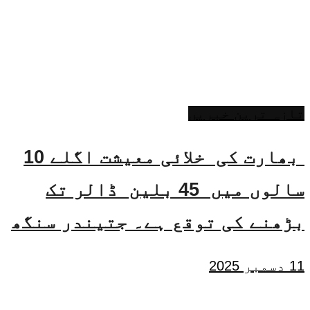
تازہ ترین خبریں
بھارت کی خلائی معیشت اگلے 10
سالوں میں 45 بلین ڈالر تک
بڑھنے کی توقع ہے۔ جتیندر سنگھ
11 دسمبر 2025