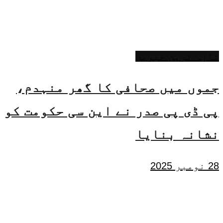
تازہ ترین خبریں
جموں میں صحافی کا گھر منہدم،
پی ڈی پی صدر نے این سی حکومت کو
نشانہ بنایا
28 نومبر 2025