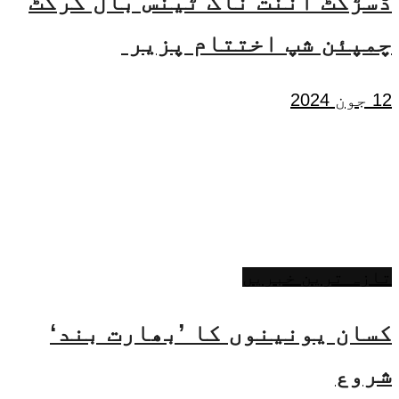
ڈسڑکٹ اننت ناگ ٹینس بال کرکٹ
چمپئن شپ اختتام پزیر
12 جون 2024
تازہ ترین خبریں
کسان یونینوں کا ’بھارت بند‘
شروع