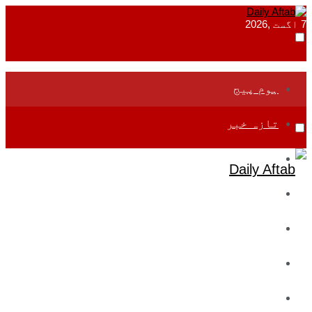
7 اگست ,2026
ہوم پیج
تازہ خبر
جموں و کشمیر
قومی
بین اقوامی
تعلیم
ادارتی