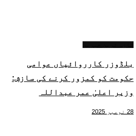
تازہ ترین خبریں
بلڈوزر کارروائیاں عوامی
حکومت کو کمزور کرنے کی سازش:
وزیر اعلیٰ عمر عبداللہ
28 نومبر 2025