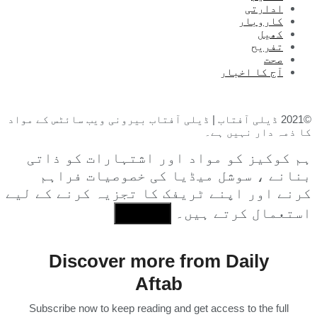
ادارتی
کاروبار
کھیل
تفریح
صحت
آج کا اخبار
©2021 ڈیلی آفتاب | ڈیلی آفتاب بیرونی ویب سائٹس کے مواد
کا ذمہ دار نہیں ہے۔
ہم کوکیز کو مواد اور اشتہارات کو ذاتی
بنانے ، سوشل میڈیا کی خصوصیات فراہم
کرنے اور اپنے ٹریفک کا تجزیہ کرنے کے لیے
استعمال کرتے ہیں۔
I Agree
Discover more from Daily
Aftab
Subscribe now to keep reading and get access to the full