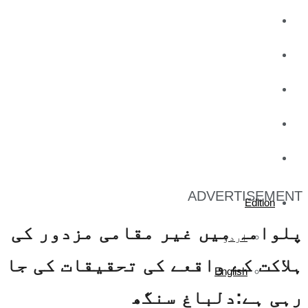
کاروبار
کھیل
تفریح
صحت
آج کا اخبار
ADVERTISEMENT
Edition
پلوامہ میں غیر مقامی مزدور کی
اردو
ہلاکت کے واقعے کی تحقیقات کی جا
English
رہی ہے:دلباغ سنگھ