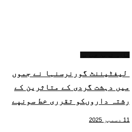
تازہ ترین خبریں
لیفٹیننٹ گورنرسنہا نے جموں
میں دہشت گردی کے متاثرین کے
رشتہ داروںکو تقرری خط سونپے
11 دسمبر 2025