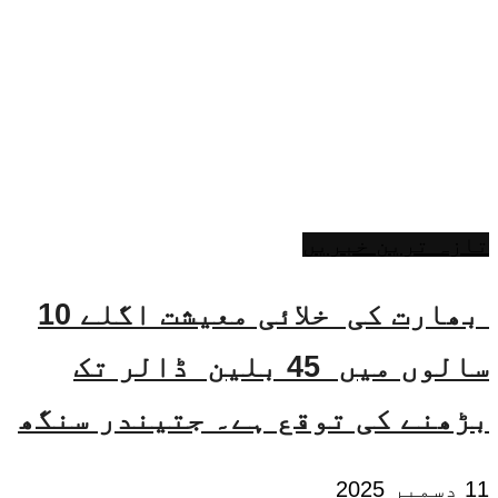
تازہ ترین خبریں
بھارت کی خلائی معیشت اگلے 10
سالوں میں 45 بلین ڈالر تک
بڑھنے کی توقع ہے۔ جتیندر سنگھ
11 دسمبر 2025