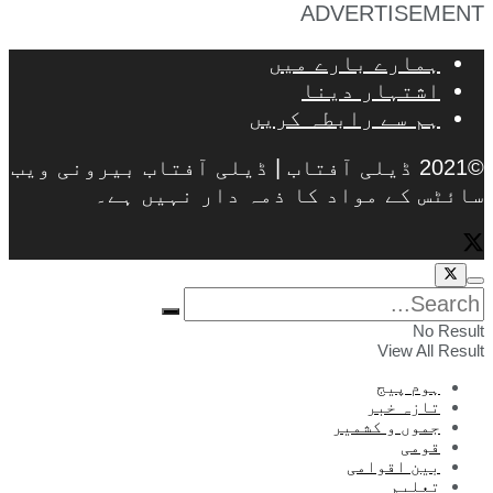
ADVERTISEMENT
ہمارے بارے میں
اشتہار دینا
ہم سے رابطہ کریں
©2021 ڈیلی آفتاب | ڈیلی آفتاب بیرونی ویب
سائٹس کے مواد کا ذمہ دار نہیں ہے۔
No Result
View All Result
ہوم پیج
تازہ خبر
جموں و کشمیر
قومی
بین اقوامی
تعلیم