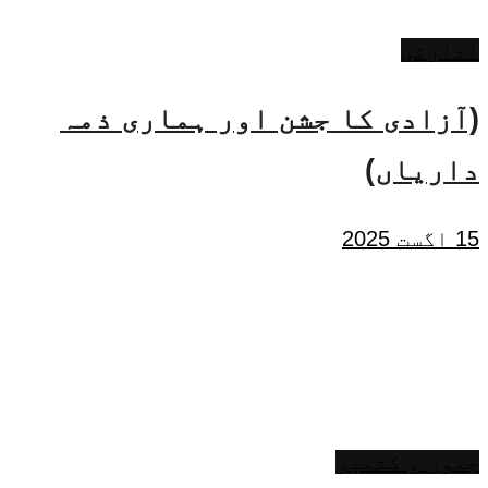
ادارتی
(آزادی کا جشن اور ہماری ذمہ
داریاں)
15 اگست 2025
جموں و کشمیر