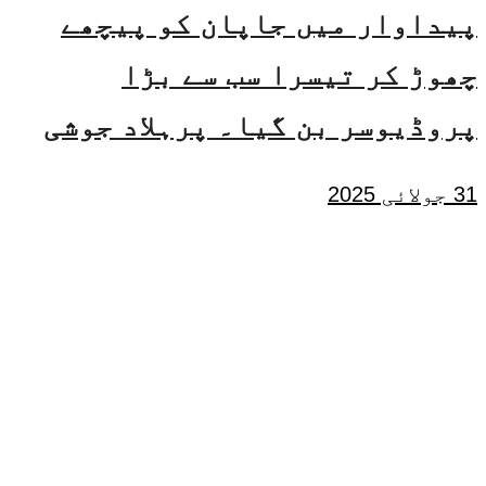
پیداوار میں جاپان کو پیچھے
چھوڑ کر تیسرا سب سے بڑا
پروڈیوسر بن گیا۔ پرہلاد جوشی
31 جولائی 2025