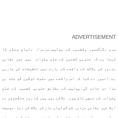
ADVERTISEMENT
سری نگر/جموں وکشمیر کے پولیس سربراہ دلباغ سنگھ کا
کہنا ہے کہ جنوبی کشمیر کے ضلع پلوامہ میں غیر مقامی
مزدور کی ہلاکت کے واقعے کے بارے میں تحقیقات کی جارہی
ہے۔انہوں نے کہا کہ اس واقعے میں ملوث لوگوں کو جلد ہی
سزا دی جائے گی۔پولیس کے مطابق جنوبی کشمیر کے ضلع
پلوامہ کے تمچی ناﺅ پورہ علاقے میں پیر کے روز جنگجوﺅں نے
ایک غیر مقامی مزدور کو گولیاں مار کر ہلاک کر دیا۔موصوف
پولیس سربراہ نے اس واقعے کے بارے میں بات کرتے ہوئے