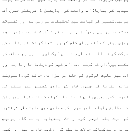
میڈیا کو بتایا: ‘اس واقعے کی ایڈیشنل ڈائریکٹر جنرل آف
پولیس کشمیر کی قیادت میں تحقیقات ہو رہی ہے اور تفصیلات
دستیاب ہورہی ہیں’۔انہوں نے کہا: ‘ایک غریب مزدور جو
روزی روٹی کے لئے یہاں کام کر رہا تھا کو نشانہ بنانے کی
حرکت کو نہ اللہ تعالیٰ، نہ ہی لوگ اور نہ ہی ہم معاف کر
سکتے ہیں’۔ان کا کہنا تھا: ‘اس کیس کو دیکھا جا رہا ہے اور
اس میں ملوث لوگوں کو جلد ہی سزا دی جائے گی’۔انہوںنے
مزید بتایا کہ جموں خاص کر وادی کشمیر میں سیکورٹی
فورسز کسی بھی چیلنج کا مقابلہ کرنے کے لئے تیار ہیں۔ ان
کے مطابق پلوامہ اور سری نگر حملوں میں ملوث ملی ٹینٹوں
کو بہت جلد کیفر کردار تک پہنچایا جائے گا۔ پولیس
سربراہ نے کہاکہ حالات پر نظر گزر رکھی جارہی ہیں اور کسی