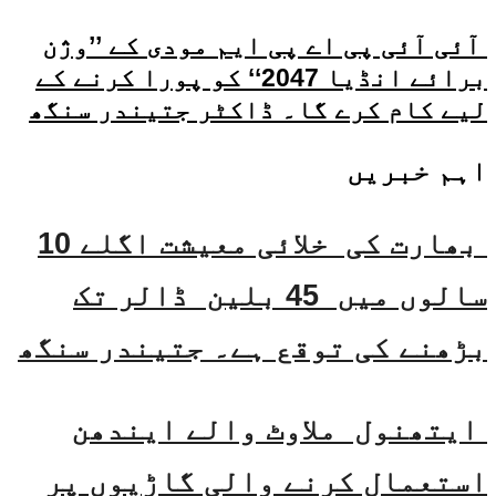
آئی آئی پی اے پی ایم مودی کے ’’وژن
برائے انڈیا 2047‘‘ کو پورا کرنے کے
لیے کام کرے گا۔ ڈاکٹر جتیندر سنگھ
اہم خبریں
بھارت کی خلائی معیشت اگلے 10
سالوں میں 45 بلین ڈالر تک
بڑھنے کی توقع ہے۔ جتیندر سنگھ
ایتھنول ملاوٹ والے ایندھن
استعمال کرنے والی گاڑیوں پر