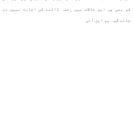
کو بھی پر امن حالات میں رخنہ ڈالنے کی اجازت نہیں دی
جائے گی۔ یو این آئی