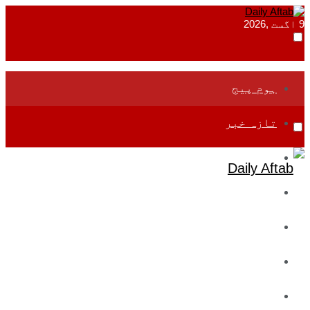
9 اگست ,2026
ہوم پیج
تازہ خبر
جموں و کشمیر
قومی
بین اقوامی
تعلیم
ادارتی