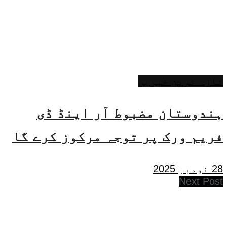
تازہ ترین خبریں
ہندوستان مضبوط آر اینڈ ڈی
فریم ورک پر توجہ مرکوز کرے گا
28 نومبر 2025
Next Post