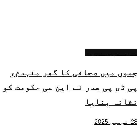
تازہ ترین خبریں
جموں میں صحافی کا گھر منہدم،
پی ڈی پی صدر نے این سی حکومت کو
نشانہ بنایا
28 نومبر 2025