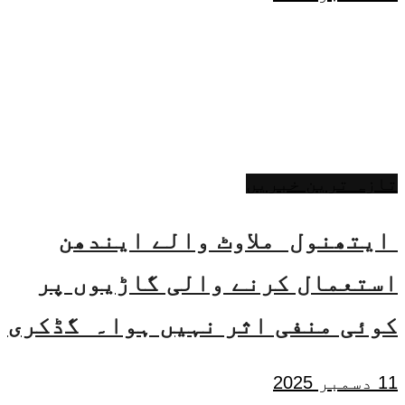
تازہ ترین خبریں
ایتھنول ملاوٹ والے ایندھن
استعمال کرنے والی گاڑیوں پر
کوئی منفی اثر نہیں ہوا۔ گڈکری
11 دسمبر 2025