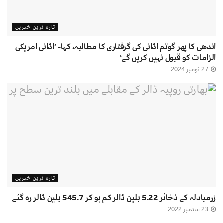
تازہ ترین خبریں
اندھی کا پھر گوتم اڈانی کی گرفتاری کا مطالبہ، کہا- ’اڈانی امریکی
الزامات کو قبول نہیں کریں گے‘
27 نومبر 2024
تازہ ترین خبریں
زرمبادلہ کے ذخائر 5.22 بلین ڈالر کم ہو کر 545.7 بلین ڈالر رہ گئے
23 ستمبر 2022