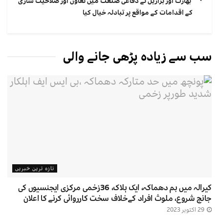
بھارت اور برازیل نے دفاعی صنعت میں تعاون اور صلاحیت سازی
کے اقدامات کے مواقع پر تبادلہ خیال کیا
سب سے زیادہ پڑھی جانے والی
تازہ ترین خبریں
کیرالہ میں بم دھماکہ، ایک ہلاک، 36زخمی مرکزی ایجنسیوں کی
جانچ شروع، ملوث افراد کےخلاف سخت کارروائی کرنے کا اعلان
29 اکتوبر 2023