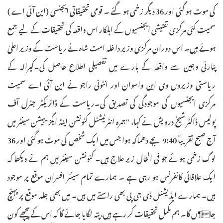
کی موت ہو گئی اور 36 دیگر زخمی ہو گئے ۔ قومی تحقیقاتی ایجنسی (این آئی اے )
سمیت کئی مرکزی تفتیشی ایجنسیوں کے اہلکار اس واقعہ کی تحقیقات کے لیے جمع
ہوئے ہیں۔ اس دوران مرکزی وزیر داخلہ امت شاہ نے ریاست کے وزیر اعلیٰ
پنارئی وجین سے واقعہ کے بارے میں تفصیلی اطلاع حاصل کی۔کیرالہ کے
ریاستی وزیروں وی این واسوان اور انٹونی راجو نے این آئی اے سمیت
مرکزی ایجنسیوں کی موجودگی کی تصدیق کی۔ریاست کے ڈائریکٹر جنرل آف
پولیس ڈاکٹر شیخ درویش نے کہا، "جمرہ انٹرنیشنل کنونشن اینڈ ایگزیبیشن سینٹر میں
آج صبح تقریباً 9:40 بجے دھماکہ ہوا جس میں ایک شخص کی موت ہو گئی اور 36
لوگ زخمی ہوئے جو فی الحال زیر علاج ہیں۔ کنونشن سینٹر میں ہم نے دیکھا کہ
ایک علاقائی کانفرنس ہو رہی ہے ۔ ہمارے تمام سینئر افسران موقع پر موجود
ہیں۔ ہمارے ایڈیشنل ڈی جی پی بھی راستے میں ہیں۔ میں بھی جلد موقع پر پہنچ
جا¶ں گا۔ ہم مکمل تحقیقات کر رہے ہیں، پتہ لگایا جائے گا کہ اس کے پیچھے کون