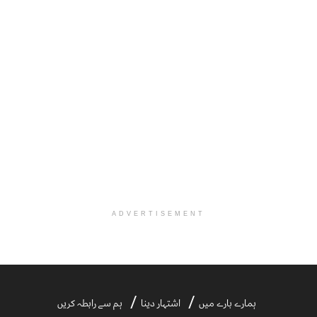
ADVERTISEMENT
ہمارے بارے میں
اشتہار دینا
ہم سے رابطہ کریں