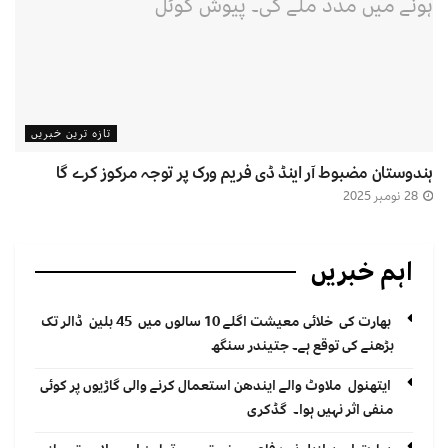
تازہ ترین خبریں
ہندوستان مضبوط آر اینڈ ڈی فریم ورک پر توجہ مرکوز کرے گا
28 نومبر 2025
اہم خبریں
بھارت کی خلائی معیشت اگلے 10 سالوں میں 45 بلین ڈالر تک
بڑھنے کی توقع ہے۔ جتیندر سنگھ
ایتھنول ملاوٹ والے ایندھن استعمال کرنے والی گاڑیوں پر کوئی
منفی اثر نہیں ہوا۔ گڈکری