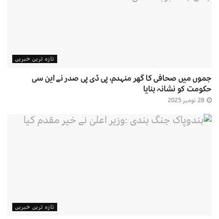
تازہ ترین خبریں
جموں میں صحافی کا گھر منہدم، پی ڈی پی صدر نے این سی
حکومت کو نشانہ بنایا
28 نومبر 2025
تازہ ترین خبریں