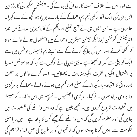
ہے اور اس کے خلاف سخت کارروائی کی جائے گی۔”نیشنل سکیورٹی گارڈ (این
ایس جی) کی ایک آٹھ رکنی ٹیم بم دھماکے کے بارے میں پوچھ گچھ کے لیے کیرالہ
جا رہی ہے ۔ این ایس جی نے آج ضلع ارناکلم کے کالاسیمری علاقے میں جمرہ
انٹرنیشنل کنونشن اینڈ ایگزیبیشن سینٹر میں دھماکے میں استعمال ہونے والے مواد
کو اکٹھا کرنے اور اس کی جانچ کرنے کے لیے اپنے بم ڈسپوزل یونٹس میں سے
ایک کو دہلی سے کیرالہ بھیجا ہے ۔ڈی جی پی نے لوگوں سے کہا کہ وہ سوشل میڈیا
پر اشتعال انگیز یا نفرت انگیز پیغامات نہ پھیلائیں۔ ایسا کرنے والوں پر سخت
کارروائی کا انتباہ دیا۔کیرالہ کے ضلع ایرناکلم میں ہونے والے دھماکے پر مرکزی
وزیر وی مرلیدھرن نے کہا، "مرکزی ایجنسیوں نے پہلے ہی اس واقعہ کے سلسلے
میں تحقیقات شروع کر دی ہیں۔ مجھے یقین ہے کہ وہ اس واقعے کی تفصیلات میں
جائیں گی اور معلوم کریں گی کہ اس واقعے کے پیچھے کس کا ہاتھ ہے ۔ میں ریاستی
حکومت سے اپیل کرنا چاہتا ہوں کہ زخمیوں کو ہر طرح کی طبی امداد فراہم کی