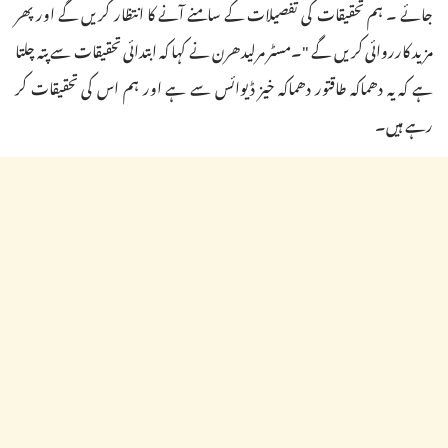
جائے ۔ ہم تحقیقات کی تفصیلات کے سامنے آنے کا انتظار کریں گے اور پھر
مزید کارروائی کریں گے "۔مسٹر مرلیدھرن نے کہا کہ ابتدائی تحقیقات سے پتہ چلتا
ہے کہ یہ دھماکہ طاقتور دھماکہ خیز ڈیوائس سے ہے اور ہم اس کی تحقیقات کر
رہے ہیں۔