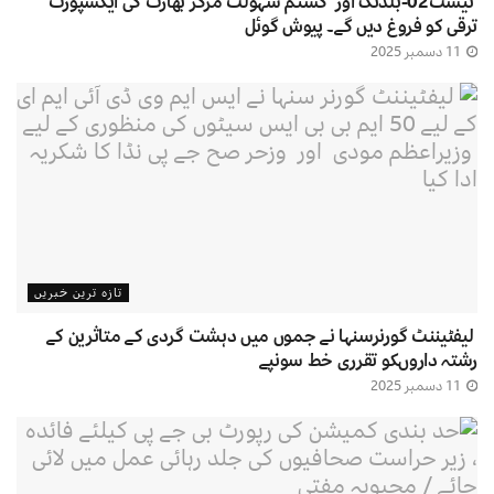
نیسٹ02-بلڈنگ اور کسٹم سہولت مرکز بھارت کی ایکسپورٹ
ترقی کو فروغ دیں گے۔ پیوش گوئل
11 دسمبر 2025
تازہ ترین خبریں
لیفٹیننٹ گورنرسنہا نے جموں میں دہشت گردی کے متاثرین کے
رشتہ داروںکو تقرری خط سونپے
11 دسمبر 2025