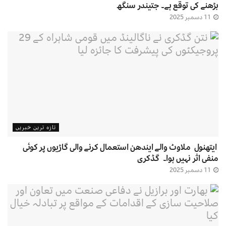
بڑھنے کی توقع ہے۔ جتیندر سنگھ
11 دسمبر 2025
تازہ ترین خبریں
ایتھنول ملاوٹ والے ایندھن استعمال کرنے والی گاڑیوں پر کوئی
منفی اثر نہیں ہوا۔ گڈکری
11 دسمبر 2025