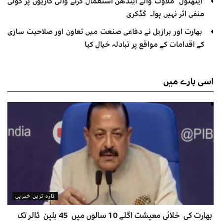
ایتھنول ملاوٹ والے ایندھن استعمال کرنے والی گاڑیوں پر کوئی
منفی اثر نہیں ہوا۔ گڈکری
بھارت اور برازیل نے دفاعی صنعت میں تعاون اور صلاحیت سازی
کے اقدامات کے مواقع پر تبادلہ خیال کیا
اسی
بارے میں
تازہ ترین خبریں
بھارت کی خلائی معیشت اگلے 10 سالوں میں 45 بلین ڈالر تک