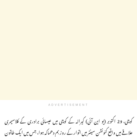
ADVERTISEMENT
کوچی، 29 اکتوبر (یو این آئی) کیرالہ کے کوچی میں عیسائی برادری کے کلاسیمری
علاقے میں واقع کنونشن سینٹر میں اتوار کے روز بم دھماکہ ہوا، جس میں ایک خاتون