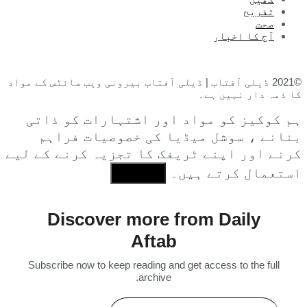
تفریح
صحت
آج کا اخبار
©2021 ڈیلی آفتاب | ڈیلی آفتاب بیرونی ویب سائٹس کے مواد
کا ذمہ دار نہیں ہے۔
ہم کوکیز کو مواد اور اشتہارات کو ذاتی
بنانے ، سوشل میڈیا کی خصوصیات فراہم
کرنے اور اپنے ٹریفک کا تجزیہ کرنے کے لیے
استعمال کرتے ہیں۔
I Agree
Discover more from Daily
Aftab
Subscribe now to keep reading and get access to the full
archive.
Type