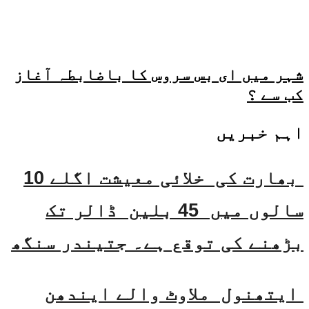
شہر میں ای بس سروس کا باضابطہ آغاز
کب سے ؟
اہم خبریں
بھارت کی خلائی معیشت اگلے 10
سالوں میں 45 بلین ڈالر تک
بڑھنے کی توقع ہے۔ جتیندر سنگھ
ایتھنول ملاوٹ والے ایندھن