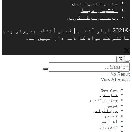
ہمارے بارے میں
اشتہار دینا
ہم سے رابطہ کریں
©2021 ڈیلی آفتاب | ڈیلی آفتاب بیرونی ویب
سائٹس کے مواد کا ذمہ دار نہیں ہے۔
No Result
View All Result
ہوم پیج
تازہ خبر
جموں و کشمیر
قومی
بین اقوامی
تعلیم
ادارتی
کاروبار
کھیل