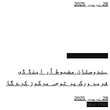
28 نومبر 2025
تازہ ترین خبریں
ہندوستان مضبوط آر اینڈ ڈی
فریم ورک پر توجہ مرکوز کرے گا
28 نومبر 2025
Next Post