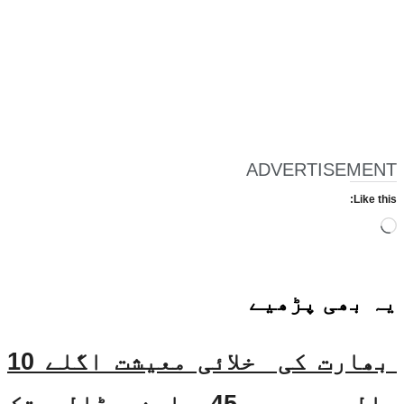
ADVERTISEMENT
Like this:
Loading…
یہ بھی
پڑھیے
بھارت کی خلائی معیشت اگلے 10
سالوں میں 45 بلین ڈالر تک