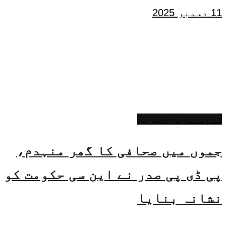
11 دسمبر 2025
تازہ ترین خبریں
جموں میں صحافی کا گھر منہدم،
پی ڈی پی صدر نے این سی حکومت کو
نشانہ بنایا