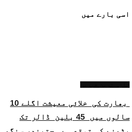
اسی
بارے میں
تازہ ترین خبریں
بھارت کی خلائی معیشت اگلے 10
سالوں میں 45 بلین ڈالر تک
بڑھنے کی توقع ہے۔ جتیندر سنگھ