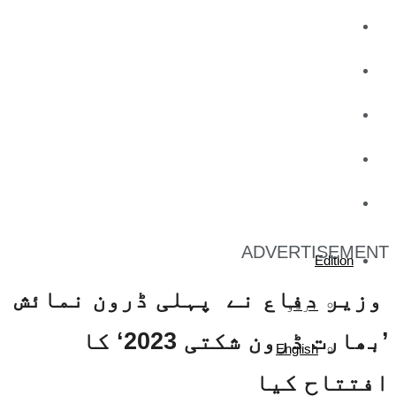
کاروبار
کھیل
تفریح
صحت
آج کا اخبار
ADVERTISEMENT
Edition
وزیر دفاع نے پہلی ڈرون نمائش
اردو
’بھارت ڈرون شکتی 2023‘ کا
English
افتتاح کیا