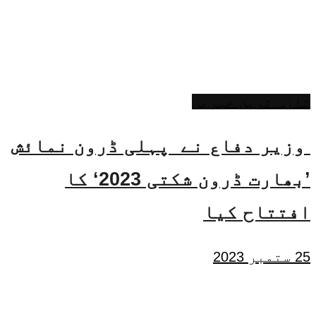
تازہ ترین خبریں
وزیر دفاع نے پہلی ڈرون نمائش
’بھارت ڈرون شکتی 2023‘ کا
افتتاح کیا
25 ستمبر 2023