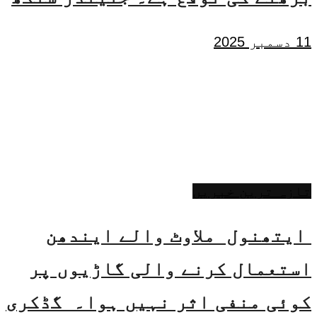
11 دسمبر 2025
تازہ ترین خبریں
ایتھنول ملاوٹ والے ایندھن
استعمال کرنے والی گاڑیوں پر
کوئی منفی اثر نہیں ہوا۔ گڈکری