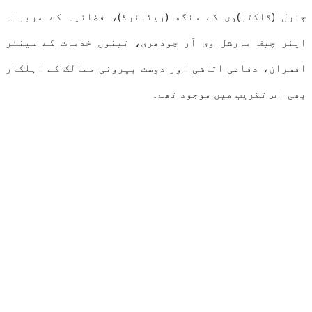
جنرل (ڈاکٹر)وی کے سنگھ (ریٹائرڈ)، فضائیہ کے سربراہ
ایئر چیف مارشل وی آر چودھری، تینوں خدمات کے سینئر
افسران، دفاعی اتاشی اور دوست بیرونی ممالک کے اہلکار
بھی اس تقریب میں موجود تھے۔