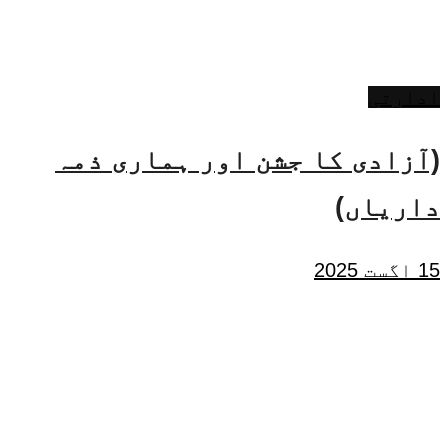
ادارتی
(آزادی کا جشن اور ہماری ذمہ
داریاں)
15 اگست 2025