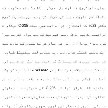
بھارت کو ڈرون کا ایک بڑا مرکز بنانے کے لیے حکومت کے
اقدام کو تقویت دینے کی کوشش کر رہے ہیں۔بھارت ڈرون
شکتی 2023 کا افتتاح آئی اے ایف میں پہلے C-295 میگاواٹ
ٹرانسپورٹ طیارے کی رسمی شمولیت کے بعد ہوا۔ تقریب میں ‘
سرو دھرم پوجا’ اور ہوائی جہاز کی صلاحیتوں کے بارے میں
ایک مختصر گفتگو شامل تھی۔ یہ میڈیم لفٹ ٹیکٹیکل طیارہ،
جو بغیر تیاری کے لینڈنگ گراؤنڈز سے ٹیک آف کرنے اور
لینڈ کرنے کی صلاحیت رکھتا ہے، HS-748 Avro طیارے کی جگہ
لے گا ۔ ایکس پر ایک پوسٹ کے ذریعے، رکشا منتری نے اس
اعتماد کا اظہار کیا کہ C-295 کی شمولیت سے بھارتی
فضائیہ کی درمیانے درجے کی حکمت عملی کی صلاحیت کو تقویت
ملے گی۔ انہوں نے دفاع اور ایرو اسپیس سیکٹر کو آنے والے