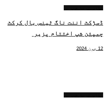
تازہ ترین خبریں
ڈسڑکٹ اننت ناگ ٹینس بال کرکٹ
چمپئن شپ اختتام پزیر
12 جون 2024
تازہ ترین خبریں