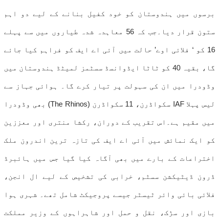
برسوں میں ہندوستان کو خود کفیل بنانے کے لیے دو اہم
ستون قرار دیا۔جب کہ 56 معاہدہ شدہ طیاروں میں سے پہلے
16 کو ‘ فلائی اوے’ حالت میں آئی اے ایف کو فراہم کیا جائے
گا، بقیہ 40 کو ٹاٹا ایڈوانسڈ سسٹمز لمیٹڈ ہندوستان میں
وڈودرا میں ان کی سہولت پر تیار کرے گا۔ ہوائی جہاز سے
لیس پہلا IAF سکواڈرن، 11 سکواڈرن (The Rhinos) بھی وڈودرا
میں مقیم ہے۔اس تقریب کے دوران، رکشا منتری اور معززین
کو ایک نمائش میں آئی اے ایف کی تازہ ترین اندرون ملک
اختراعات کے بارے میں بھی آگاہ کیا گیا جس میں ہائبرڈ
ڈرون ڈیٹیکشن سسٹم، خرابی کی تشخیص کے لیے ال انجن،
فلائی بائی وائر ٹیسٹر جیسے پروجیکٹ شامل تھے۔ شہری ہوا
بازی اور سڑک، نقل و حمل اور شاہراہوں کے وزیر مملکت