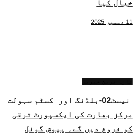
خیال کیا
11 دسمبر 2025
تازہ ترین خبریں
نیسٹ02-بلڈنگ اور کسٹم سہولت
مرکز بھارت کی ایکسپورٹ ترقی
کو فروغ دیں گے۔ پیوش گوئل