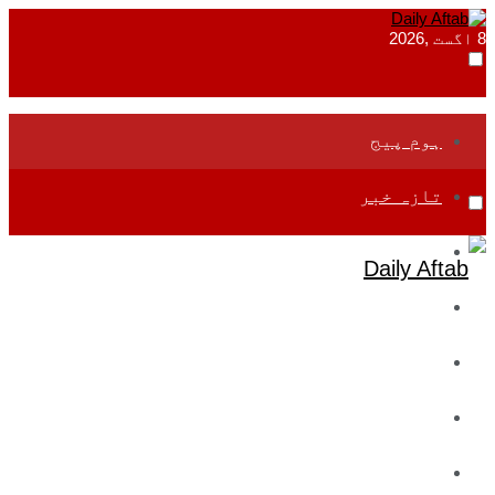
8 اگست ,2026
ہوم پیج
تازہ خبر
جموں و کشمیر
قومی
بین اقوامی
تعلیم
ادارتی