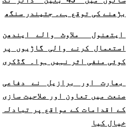
بڑھنے کی توقع ہے۔ جتیندر سنگھ
ایتھنول ملاوٹ والے ایندھن
استعمال کرنے والی گاڑیوں پر
کوئی منفی اثر نہیں ہوا۔ گڈکری
بھارت اور برازیل نے دفاعی
صنعت میں تعاون اور صلاحیت سازی
کے اقدامات کے مواقع پر تبادلہ
خیال کیا