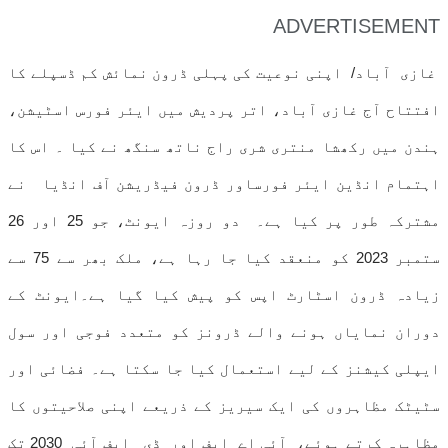
ADVERTISEMENT
غازی آباد/ اپنی نوعیت کی پہلی ڈرون نمائش کم ڈسپلے کا
افتتاح آج غازی آباد، اتر پردیش میں ایئر فورس اسٹیشن،
ہندن میں رکھشا منتری شری راج ناتھ سنگھ نے کیا ۔ اس کا
اہتمام انڈین ایئر فورساور ڈرون فیڈریشن آف انڈیا نے
مشترکہ طور پر کیا ہے۔ دو روزہ ایونٹ، جو 25 اور 26
ستمبر 2023 کو منعقد کیا جا رہا ہے، ملک بھر سے 75 سے
زیادہ ڈرون اسٹارٹ اپس کو پیش کیا گیا ہے۔ایونٹ کے
دوران نمایاں ہونے والے ڈرونز کو متعدد فوجی اور سول
ایپلی کیشنز کے لیے استعمال کیا جا سکتا ہے۔ فضائی اور
سٹیٹک مظاہروں کی ایک سیریز کے ذریعے اپنی صلاحیتوں کا
مظاہرہ کرتے ہوئے، آئی اے ایف اور ڈی ایف آئی 2030 تک