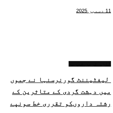
11 دسمبر 2025
تازہ ترین خبریں
لیفٹیننٹ گورنرسنہا نے جموں
میں دہشت گردی کے متاثرین کے
رشتہ داروںکو تقرری خط سونپے