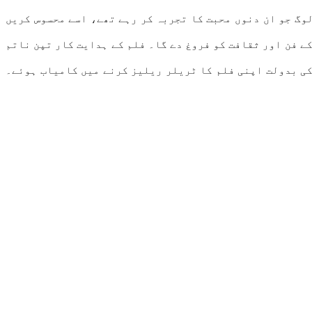
ں زندگی بہت خوبصورت تھی۔ نوجوان نسل فلم سے لطف اندوز ہو گی، لیکن 90 کی دہائی کے لوگ جو ان دنوں محبت کا تجربہ کر رہے تھے، اسے محسوس کریں
کے فن اور ثقافت کو فروغ دے گا۔ فلم کے ہدایت کار تپن ناتم
 کی بدولت اپنی فلم کا ٹریلر ریلیز کرنے میں کامیاب ہوئے۔