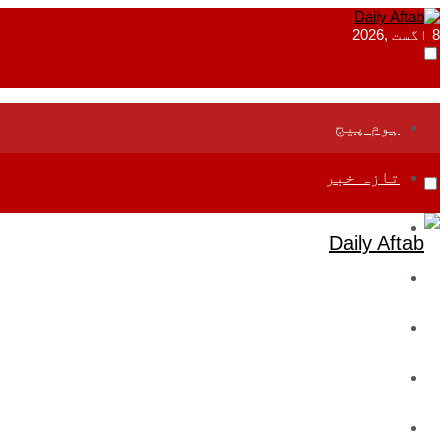
8 اگست ,2026
ہوم پیج
تازہ خبر
جموں و کشمیر
قومی
بین اقوامی
تعلیم
ادارتی