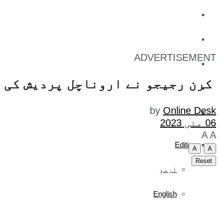
کاروبار
کھیل
ADVERTISEMENT
تفریح
کرن رجیجو نے اروناچل پردیش کی ٹ
صحت
by
Online Desk
آج کا اخبار
06 مئی 2023
A
A
Edition
A
A
Reset
اردو
English