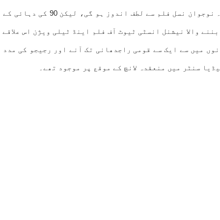
ہوئے وزیر قانون نے کہا، ”ان دنو
ننے والا نیشنل انسٹی ٹیوٹ آف فلم اینڈ ٹیلی ویژن اس علاقے 
ونوں میں سے ایک سے قومی راجدھانی تک آنے اور رجیجو کی مدد
ڈیا سنٹر میں منعقدہ لانچ کے موقع پر موجود تھے۔