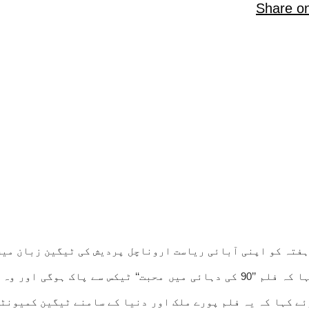
Share o
یجو نے ہفتہ کو اپنی آبائی ریاست اروناچل پردیش کی ٹیگین زبان م
ثقافت یا جگہ کی سب سے بڑی پروموٹر ہوتی ہیں۔ انہوں نے کہا کہ فلم ’’90 کی دہ