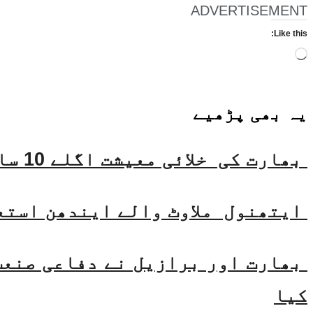
ADVERTISEMENT
Like this:
Loading…
یہ بھی
پڑھیے
بھارت کی خلائی معیشت اگلے 10 سالوں میں 45 بلین ڈالر تک بڑھنے کی توقع ہے۔ جتیندر سنگھ
ایتھنول ملاوٹ والے ایندھن استع
بھارت اور برازیل نے دفاعی صنعت 
کیا