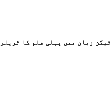
یگن زبان میں پہلی فلم کا ٹریلر ل