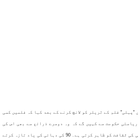
یں ”پہلی” فلم کے ٹریلر کو لانچ کرنے کے بعد کہا کہ فلمیں کسی
ائی میں محبت‘‘ ٹیکس سے پاک ہوگی اور وہ ریاستی حکومت سے کہیں گے کہ وہ دوسرے ذرائع سے بھی اس کی
تشہیر کرے۔ رجیجو نے لوگوں سے اسے دیکھنے کی اپیل کرتے ہوئے کہا کہ یہ فلم پورے ملک اور دنیا کے سامنے ٹیگین کمیونٹی کی ثقافت کو ظاہر کرتی ہے۔ 90 کی دہائی کی یاد تازہ کرتے