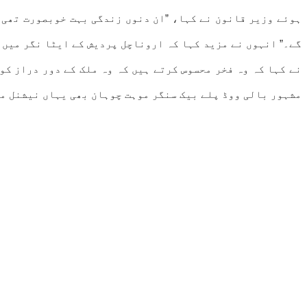
گے۔” انہوں نے مزید کہا کہ اروناچل پردیش کے ایٹا نگر میں ب
نے کہا کہ وہ فخر محسوس کرتے ہیں کہ وہ ملک کے دور دراز ک
مشہور بالی ووڈ پلے بیک سنگر موہت چوہان بھی یہاں نیشنل می