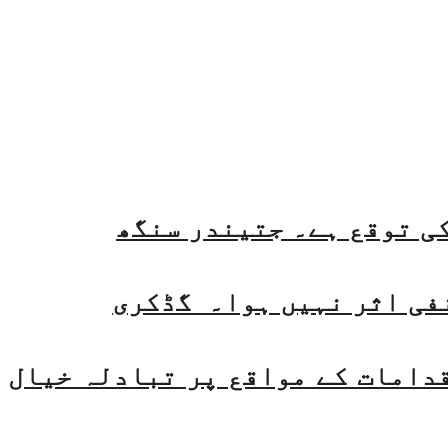
فی اثر نہیں ہوا۔ گڈکری
قدامات کے مواقع پر تبادلہ خیال