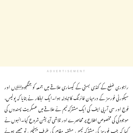
ADVERTISEMENT
راجوری ضلع کے کنڈی بستی کے کیساری علاقے میں جمعہ کو جنگجوو¿ں اور
سیکورٹی فورسز کے درمیان فائرنگ کا تبادلہ ہوا۔ایک اہلکار نے بتایا کہ پولیس،
فوج اور سی آر پی ایف کی ایک مشترکہ ٹیم نے علاقے میں عسکریت پسندوں کی
موجودگی کی مخصوص اطلاع پر محاصرے اور تلاشی آپریشن شروع کیا۔انہوں نے
کہا کہ جب فورسز کی مشترکہ ٹیمیں مشتبہ مقام کی طرف پہنچیں تو چھپے ہوئے