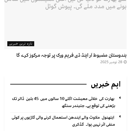
تازہ ترین خبریں
ہندوستان مضبوط آر اینڈ ڈی فریم ورک پر توجہ مرکوز کرے گا
28 نومبر 2025
اہم خبریں
بھارت کی خلائی معیشت اگلے 10 سالوں میں 45 بلین ڈالر تک
بڑھنے کی توقع ہے۔ جتیندر سنگھ
ایتھنول ملاوٹ والے ایندھن استعمال کرنے والی گاڑیوں پر کوئی
منفی اثر نہیں ہوا۔ گڈکری