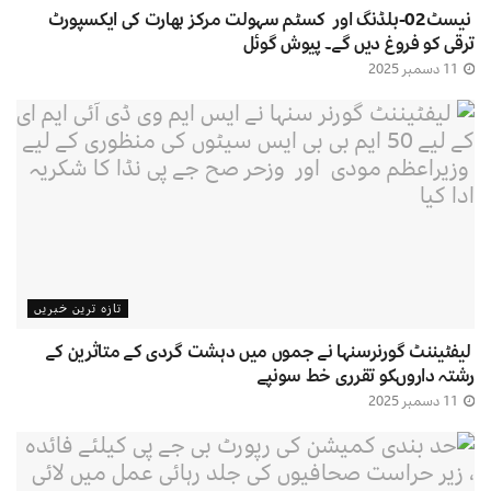
نیسٹ02-بلڈنگ اور کسٹم سہولت مرکز بھارت کی ایکسپورٹ
ترقی کو فروغ دیں گے۔ پیوش گوئل
11 دسمبر 2025
تازہ ترین خبریں
لیفٹیننٹ گورنرسنہا نے جموں میں دہشت گردی کے متاثرین کے
رشتہ داروںکو تقرری خط سونپے
11 دسمبر 2025