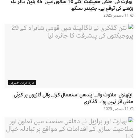
بھارت کی خلائی معیشت اگلے 10 سالوں میں 45 بلین ڈالر تک
بڑھنے کی توقع ہے۔ جتیندر سنگھ
11 دسمبر 2025
تازہ ترین خبریں
ایتھنول ملاوٹ والے ایندھن استعمال کرنے والی گاڑیوں پر کوئی
منفی اثر نہیں ہوا۔ گڈکری
11 دسمبر 2025