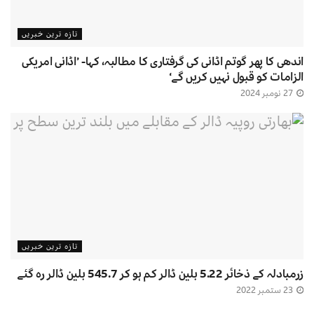
تازہ ترین خبریں
اندھی کا پھر گوتم اڈانی کی گرفتاری کا مطالبہ، کہا- ’اڈانی امریکی
الزامات کو قبول نہیں کریں گے‘
27 نومبر 2024
تازہ ترین خبریں
زرمبادلہ کے ذخائر 5.22 بلین ڈالر کم ہو کر 545.7 بلین ڈالر رہ گئے
23 ستمبر 2022