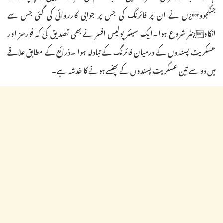
جنگجوو¿ں نے ان پر فائرنگ کی جس پر جوابی کارروائی کی گئی جس سے
انکاو¿نٹر شروع ہوا۔ایک سینئر پولیس افسر نے بھی تصدیق کی کہ فورسز اور
عسکریت پسندوں کے درمیان فائرنگ کے تبادلہ ہوا ۔ذرائع کے مطابق علاقے
میں دو سے تین عسکریت پسندوں کے پھنسے ہونے کا خدشہ ہے۔