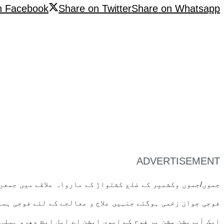
n Facebook
Share on Twitter
Share on Whatsapp
ADVERTISEMENT
جموں/جموں وکشمیر کے ضلع کشتواڑ کے مارواہ علاقے میں جمعر
فوجی جوان زخمی ہوگئے جنہیں علاج و معالجے کے لئے فوجی ہس
ایک آپریشن مشن پر فوج کے ایوی ایشن اے ایل ایچ دھرو ہیلی