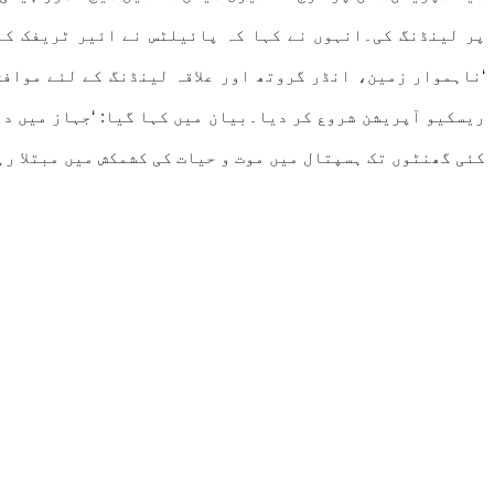
پر لینڈنگ کی۔انہوں نے کہا کہ پائیلٹس نے ائیر ٹریفک کنٹ
‘ناہموار زمین، انڈر گروتھ اور علاقہ لینڈنگ کے لئے موافق
ریسکیو آپریشن شروع کر دیا۔بیان میں کہا گیا: ‘جہاز میں د
کئی گھنٹوں تک ہسپتال میں موت و حیات کی کشمکش میں مبتلا ر