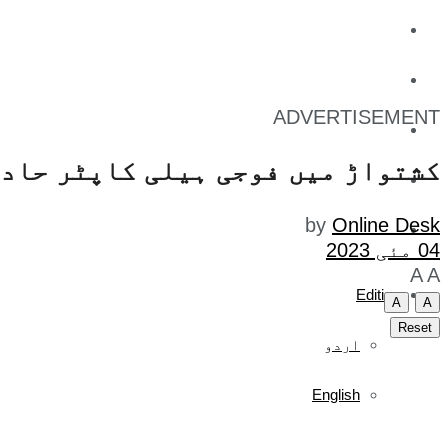
کاروبار
کھیل
ADVERTISEMENT
تفریح
کشتواڑ میں فوجی ہیلی کاپٹر حادث
صحت
by
Online Desk
آج کا اخبار
04 مئی 2023
A
A
Edition
A
A
Reset
اردو
English