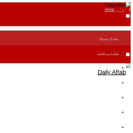
7 اگست ,2026
ہوم پیج
تازہ خبر
جموں و کشمیر
قومی
بین اقوامی
تعلیم
ادارتی