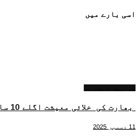
اسی
بارے میں
تازہ ترین خبریں
بھارت کی خلائی معیشت اگلے 10 سالوں میں 45 بلین ڈالر تک بڑھنے کی توقع ہے۔ جتیندر سنگھ
11 دسمبر 2025