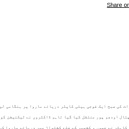
Share o
ات کی صبح ایک فوجی ہیلی کاپٹر دریائے ماروا پر ہنگامی لی
پتال اودھم پور منتقل کیا گیا تاہم ڈاکٹروں نے ٹیکنیشن کو
 کاپٹر نے جموں و کشمیر کے ضلع کشتواڑ میں دریائے ماروا کے