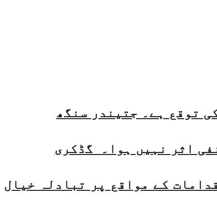
فی اثر نہیں ہوا۔ گڈکری
قدامات کے مواقع پر تبادلہ خیال