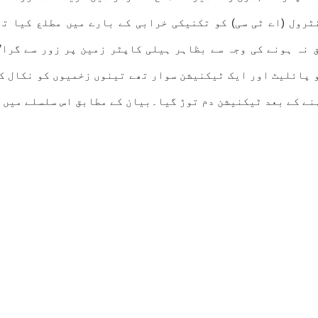
رول (اے ٹی سی) کو تکنیکی خرابی کے بارے میں مطلع کیا ت
 نہ ہونے کی وجہ سے بظاہر ہیلی کاپٹر زمین پر زور سے گرا’
و پائلیٹ اور ایک ٹیکنیشن سوار تھے تینوں زخمیوں کو نکال ک
ہنے کے بعد ٹیکنیشن دم توڑ گیا۔بیان کے مطابق اس سلسلے میں