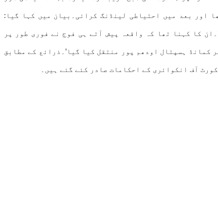
ھا اور بعد میں احتیاطی لینڈنگ کرائی۔بیان میں کہا گیا:
۔ان کا کہنا تھا کہ واقعہ پیش آتے ہی فوج نے فوری طور پر
ر کمانڈ ہسپتال اودھم پور منتقل کیا گیا’۔ذرائع کے مطابق
 کورٹ آف انکوائری کے احکامات صادر کئے گئے ہیں۔