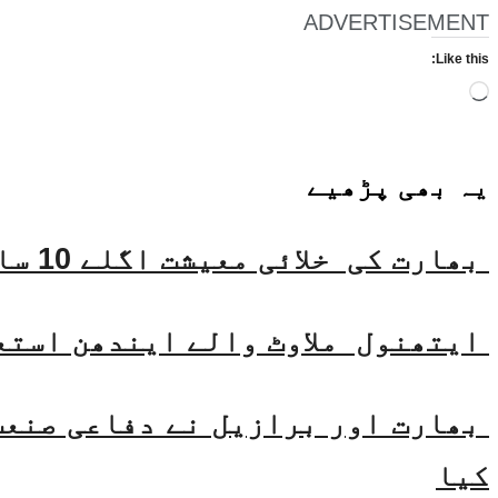
ADVERTISEMENT
Like this:
Loading…
یہ بھی
پڑھیے
بھارت کی خلائی معیشت اگلے 10 سالوں میں 45 بلین ڈالر تک بڑھنے کی توقع ہے۔ جتیندر سنگھ
ایتھنول ملاوٹ والے ایندھن استع
بھارت اور برازیل نے دفاعی صنعت 
کیا