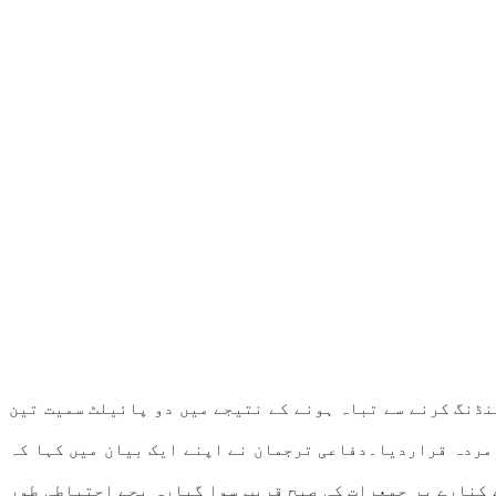
نڈنگ کرنے سے تباہ ہونے کے نتیجے میں دو پائیلٹ سمیت تین
 مردہ قراردیا۔دفاعی ترجمان نے اپنے ایک بیان میں کہا کہ
 کنارے پر جمعرات کی صبح قریب سوا گیارہ بجے احتیاطی طور