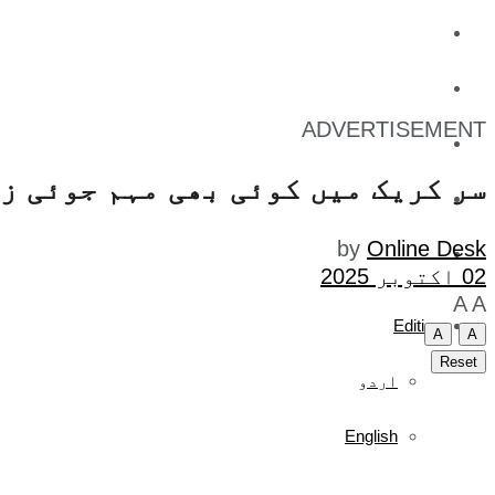
کاروبار
کھیل
ADVERTISEMENT
تفریح
سر کریک میں کوئی بھی مہم جوئی ز
صحت
by
Online Desk
آج کا اخبار
02 اکتوبر 2025
A
A
Edition
A
A
Reset
اردو
English