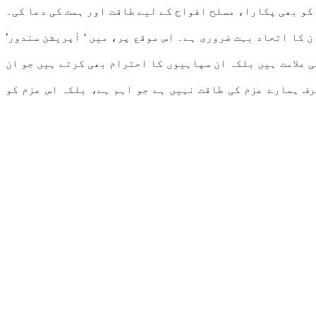
کو بھی پکارا، مسلح افواج کے لیے طاقت اور ہمت کی دعا کی۔
 کا اتحاد بہت ضروری ہے۔ اس موقع پر، میں ‘ آپریشن سندور’
 علامت ہیں بلکہ ان سپاہیوں کا احترام بھی کرتے ہیں جو ان
ف ہمارے عزم کی طاقت نہیں ہے جو اہم ہے، بلکہ اس عزم کو