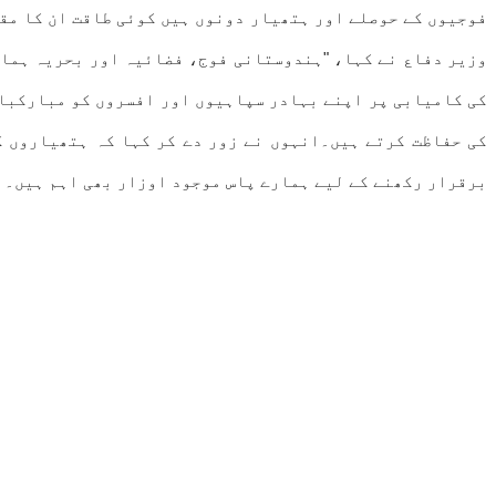
فوجیوں کے حوصلے اور ہتھیار دونوں ہیں کوئی طاقت ان کا مق
وزیر دفاع نے کہا، "ہندوستانی فوج، فضائیہ اور بحریہ ہماری
کی کامیابی پر اپنے بہادر سپاہیوں اور افسروں کو مبارکباد
کی حفاظت کرتے ہیں۔انہوں نے زور دے کر کہا کہ ہتھیاروں ک
برقرار رکھنے کے لیے ہمارے پاس موجود اوزار بھی اہم ہیں۔