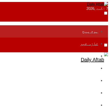
7 اگست ,2026
ہوم پیج
تازہ خبر
جموں و کشمیر
قومی
بین اقوامی
تعلیم
ادارتی