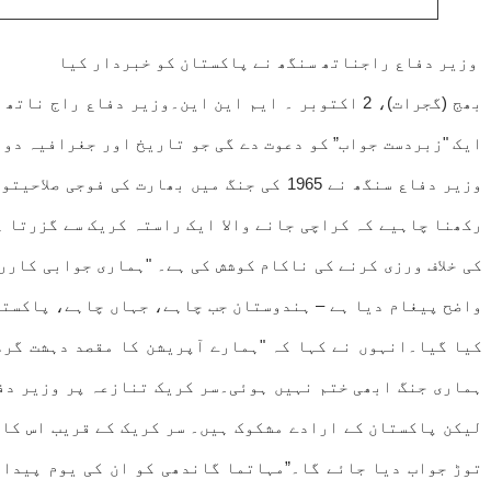
وزیر دفاع راجناتھ سنگھ نے پاکستان کو خبردار کیا
بھج (گجرات)، 2 اکتوبر ۔ ایم این این۔وزیر دفاع 
ایک "زبردست جواب” کو دعوت دے گی جو تاریخ اور جغرافیہ دو
رکھنا چاہیے کہ کراچی جانے والا ایک راستہ کریک سے گزرتا 
کی خلاف ورزی کرنے کی ناکام کوشش کی ہے۔ "ہماری جوابی کار
واضح پیغام دیا ہے – ہندوستان جب چاہے، جہاں چاہے، پاکستا
کیا گیا۔انہوں نے کہا کہ "ہمارے آپریشن کا مقصد دہشت گردی
لیکن پاکستان کے ارادے مشکوک ہیں۔ سر کریک کے قریب اس کا 
توڑ جواب دیا جائے گا۔”مہاتما گاندھی کو ان کی یوم پیدائ