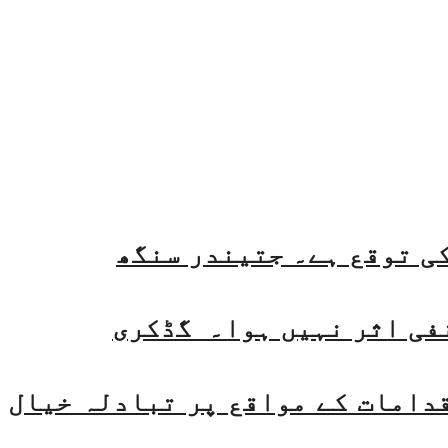
فی اثر نہیں ہوا۔ گڈکری
قدامات کے مواقع پر تبادلہ خیال