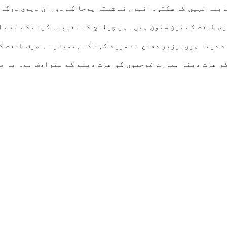
ابلہ نہیں کر سکتی۔انہوں نے شستر پوجا کے دوران دیوی درگا 
 طاقت کے تین ستون ہیں۔ ہر چیلنج کا مقابلہ کرنے کے لیے ان
 دیتا ہوں۔وزیر دفاع نے مزید کہا کہ ہتھیار نہ صرف طاقت کی
و عزت دینا ہمارے فوجیوں کو عزت دینے کے مترادف ہے۔ یہ صر