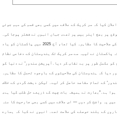
ئے اعلان کیا کہ سر کریک کے علاقے میں کسی بھی قسم کی مہم جوئی
وقع پر بھج ایئر بیس پر تھے، جہاں انہوں نے ششتر پوجا کی۔
وزیر دفاع سنگھ نے 1965 کی جنگ میں بھارت کی فوجی صلاحیتوں کو یاد کرتے ہوئے کہا کہ "بھارتی فوج نے لاہور تک پہنچنے کی صلاحیت کا مظاہرہ کیا تھا، آج 2025 میں پاکستان کو یاد
کہ پاکستان نے لیہہ سے سر کریک تک ہندوستان کے دفاعی نظام
کو مکمل طور پر بے نقاب کر دیا۔آپریشن سندور’ نے دنیا کو
ر دیا کہ ہندوستان کی صلاحیتوں کے باوجود تحمل کا مظاہرہ
دور’ کے تمام مقاصد حاصل کر لیے۔ لیکن دہشت گردی کے خلاف
یک تنازعہ پر وزیر دفاع نے کہا کہ یہ معاملہ آزادی کے بعد سے 78 سالوں سے لٹکا ہوا ہے۔”بھارت نے ہمیشہ بات چیت کے ذریعے حل طلب کیا ہے،
یں یہ واضح کر دوں — اس علاقے میں کسی بھی جارحیت کا منہ
روں کے بلند حوصلے کی علامت تھے۔ انہوں نے کہا کہ ہمارے