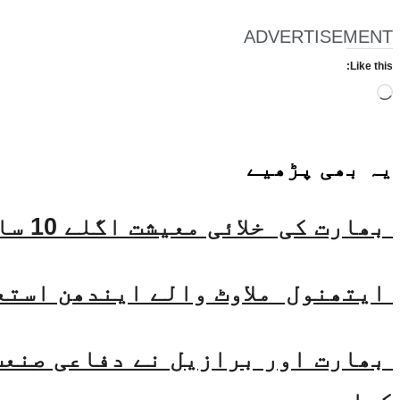
ADVERTISEMENT
Like this:
Loading…
یہ بھی
پڑھیے
بھارت کی خلائی معیشت اگلے 10 سالوں میں 45 بلین ڈالر تک بڑھنے کی توقع ہے۔ جتیندر سنگھ
ایتھنول ملاوٹ والے ایندھن استع
بھارت اور برازیل نے دفاعی صنعت 