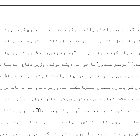
راج ناتھ سنگھ نے جمعرات کو پاکستان کو سخت انتباہ جاری کرتے ہو
نوں کو بدل سکتا ہے۔وزیر دفاع راج ناتھ سنگھ وجے دشمی کے م
ہے۔’ آپریشن سندور’ کا حوالہ دیتے ہوئے، وزیر دفاع نے کہا 
روائی میں، ہندوستانی افواج نے پاکستانی فضائی دفاعی نظام 
ن کو بھاری نقصان پہنچا سکتا ہے۔وزیر دفاع نے اس بات پر زو
 کے خلاف تھا۔ میں مطمئن ہوں کہ مسلح افواج نے ‘آپریشن سن
ہماری جنگ ابھی ختم نہیں ہوئی۔سر کر
حالیہ فوجی انفراسٹرکچر اس کے عزائم کو بے نقاب کرتا ہے۔ م
ش پر یاد کرتے ہوئے انہوں نے کہا کہ گاندھی جی بغیر ہتھیا