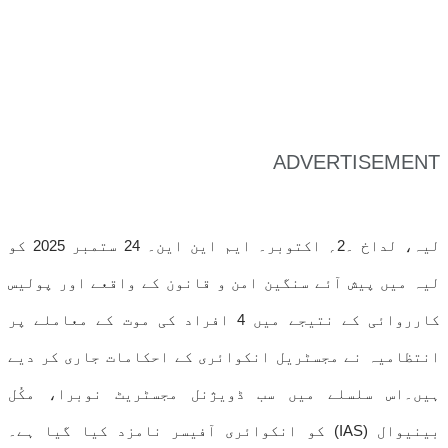
ADVERTISEMENT
لیہ، لداخ ۔2؍ اکتوبر۔ ایم این این۔ 24 ستمبر 2025 کو
لیہ میں پیش آئے سنگین امن و قانون کے واقعے اور پولیس
کارروائی کے نتیجے میں 4 افراد کی موت کے معاملے پر
انتظامیہ نے مجسٹریل انکوائری کے احکامات جاری کر دیے
ہیں۔اس سلسلے میں سب ڈویژنل مجسٹریٹ نوبرا، مکُل
بینیوال (IAS) کو انکوائری آفیسر نامزد کیا گیا ہے۔