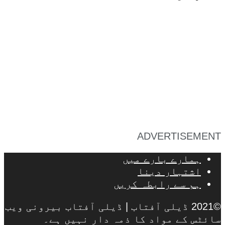
ADVERTISEMENT
ہمارے بارے میں
اشتہار دینا
ہم سے رابطہ کریں
©2021 ڈیلی آفتاب | ڈیلی آفتاب بیرونی ویب
سائٹس کے مواد کا ذمہ دار نہیں ہے۔