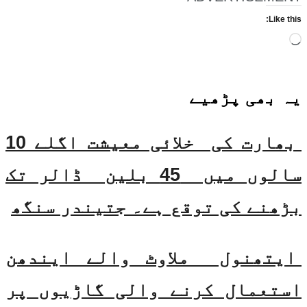
Like this:
Loading…
یہ بھی
پڑھیے
بھارت کی خلائی معیشت اگلے 10
سالوں میں 45 بلین ڈالر تک
بڑھنے کی توقع ہے۔ جتیندر سنگھ
ایتھنول ملاوٹ والے ایندھن
استعمال کرنے والی گاڑیوں پر