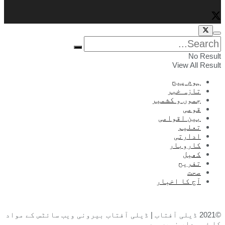
No Result
View All Result
ہوم پیج
تازہ خبر
جموں و کشمیر
قومی
بین اقوامی
تعلیم
ادارتی
کاروبار
کھیل
تفریح
صحت
آج کا اخبار
©2021 ڈیلی آفتاب | ڈیلی آفتاب بیرونی ویب سائٹس کے مواد
کا ذمہ دار نہیں ہے۔