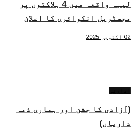
لیہہ واقعہ میں 4 ہلاکتوں پر
مجسٹریل انکوائری کا اعلان
02 اکتوبر 2025
ادارتی
(آزادی کا جشن اور ہماری ذمہ
داریاں)