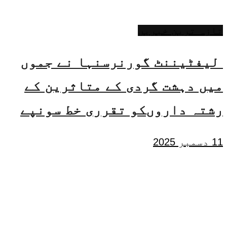
تازہ ترین خبریں
لیفٹیننٹ گورنرسنہا نے جموں
میں دہشت گردی کے متاثرین کے
رشتہ داروںکو تقرری خط سونپے
11 دسمبر 2025