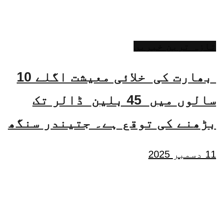
تازہ ترین خبریں
بھارت کی خلائی معیشت اگلے 10
سالوں میں 45 بلین ڈالر تک
بڑھنے کی توقع ہے۔ جتیندر سنگھ
11 دسمبر 2025