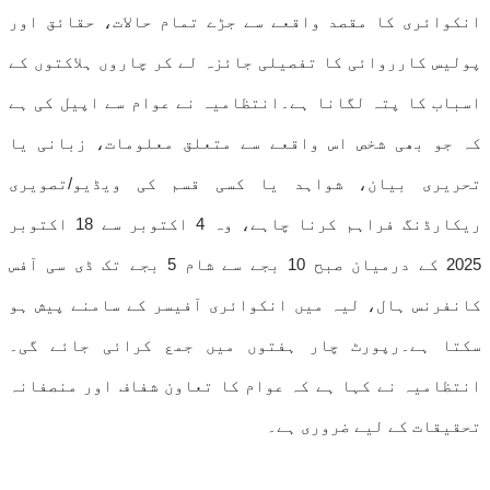
انکوائری کا مقصد واقعے سے جڑے تمام حالات، حقائق اور
پولیس کارروائی کا تفصیلی جائزہ لے کر چاروں ہلاکتوں کے
اسباب کا پتہ لگانا ہے۔انتظامیہ نے عوام سے اپیل کی ہے
کہ جو بھی شخص اس واقعے سے متعلق معلومات، زبانی یا
تحریری بیان، شواہد یا کسی قسم کی ویڈیو/تصویری
ریکارڈنگ فراہم کرنا چاہے، وہ 4 اکتوبر سے 18 اکتوبر
2025 کے درمیان صبح 10 بجے سے شام 5 بجے تک ڈی سی آفس
کانفرنس ہال، لیہ میں انکوائری آفیسر کے سامنے پیش ہو
سکتا ہے۔رپورٹ چار ہفتوں میں جمع کرائی جائے گی۔
انتظامیہ نے کہا ہے کہ عوام کا تعاون شفاف اور منصفانہ
تحقیقات کے لیے ضروری ہے۔