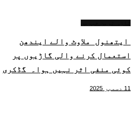
تازہ ترین خبریں
ایتھنول ملاوٹ والے ایندھن
استعمال کرنے والی گاڑیوں پر
کوئی منفی اثر نہیں ہوا۔ گڈکری
11 دسمبر 2025