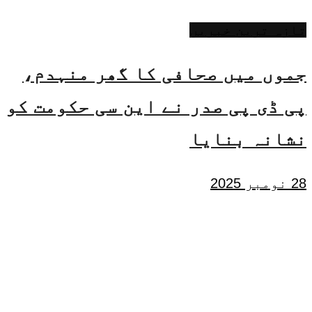
تازہ ترین خبریں
جموں میں صحافی کا گھر منہدم،
پی ڈی پی صدر نے این سی حکومت کو
نشانہ بنایا
28 نومبر 2025