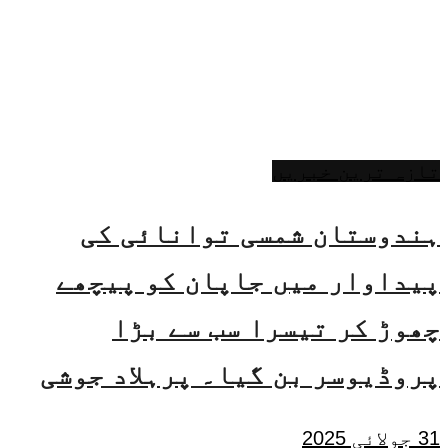
تازہ ترین خبریں
ہندوستان شمسی توانائی کی
پیداوار میں جاپان کو پیچھے
چھوڑ کر تیسرا سب سے بڑا
پروڈیوسر بن گیا۔ پرہلاد جوشی
31 جولائی 2025