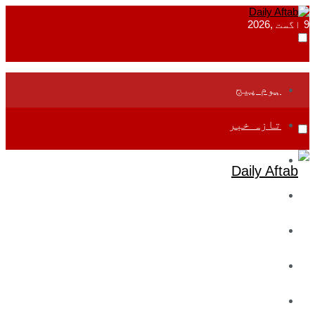
9 اگست ,2026
ہوم پیج
تازہ خبر
جموں و کشمیر
قومی
بین اقوامی
تعلیم
ادارتی