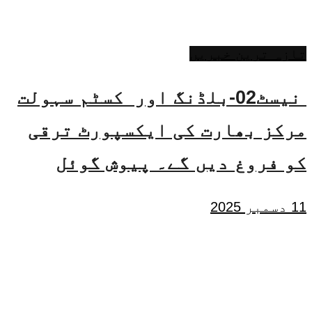
تازہ ترین خبریں
نیسٹ02-بلڈنگ اور کسٹم سہولت
مرکز بھارت کی ایکسپورٹ ترقی
کو فروغ دیں گے۔ پیوش گوئل
11 دسمبر 2025