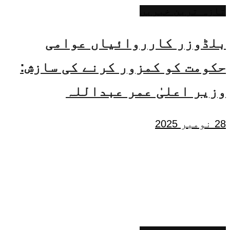
تازہ ترین خبریں
بلڈوزر کارروائیاں عوامی
حکومت کو کمزور کرنے کی سازش:
وزیر اعلیٰ عمر عبداللہ
28 نومبر 2025