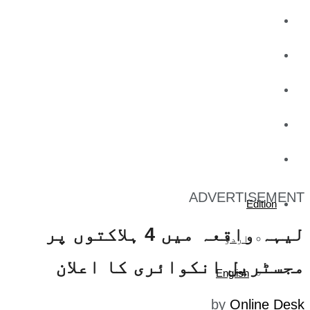
کاروبار
کھیل
تفریح
صحت
آج کا اخبار
ADVERTISEMENT
Edition
لیہہ واقعہ میں 4 ہلاکتوں پر
اردو
مجسٹریل انکوائری کا اعلان
English
by
Online Desk