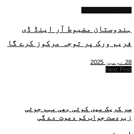
تازہ ترین خبریں
ہندوستان مضبوط آر اینڈ ڈی
فریم ورک پر توجہ مرکوز کرے گا
28 نومبر 2025
Next Post
سر کریک میں کوئی بھی مہم جوئی
زبردست جواب کو دعوت دے گی
اہم خبریں