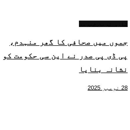
تازہ ترین خبریں
جموں میں صحافی کا گھر منہدم،
پی ڈی پی صدر نے این سی حکومت کو
نشانہ بنایا
28 نومبر 2025