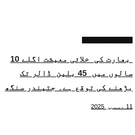
تازہ ترین خبریں
بھارت کی خلائی معیشت اگلے 10
سالوں میں 45 بلین ڈالر تک
بڑھنے کی توقع ہے۔ جتیندر سنگھ
11 دسمبر 2025