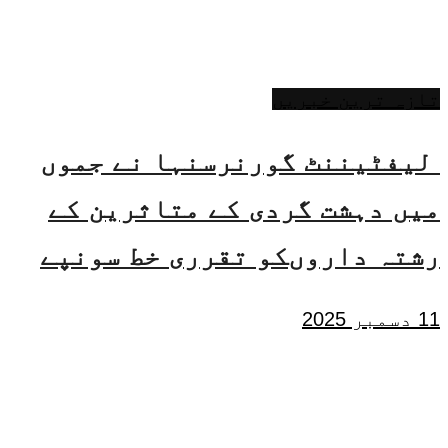
تازہ ترین خبریں
لیفٹیننٹ گورنرسنہا نے جموں
میں دہشت گردی کے متاثرین کے
رشتہ داروںکو تقرری خط سونپے
11 دسمبر 2025