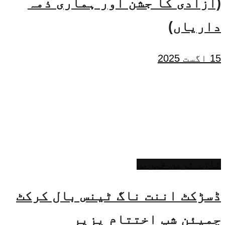
(آزادی کا جشن اور ہماری ذمہ
داریاں)
15 اگست 2025
تازہ ترین خبریں
ڈسڑکٹ اننت ناگ ٹینس بال کرکٹ
چمپئن شپ اختتام پزیر