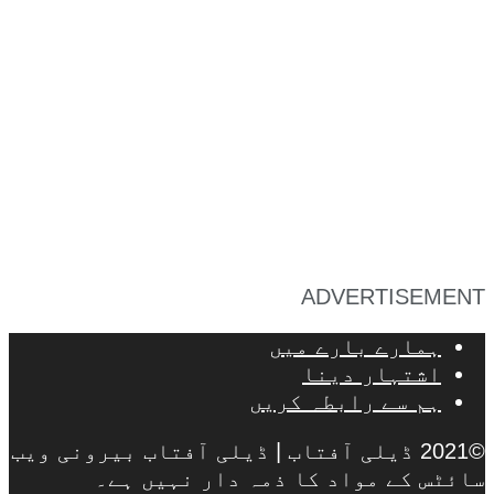
ADVERTISEMENT
ہمارے بارے میں
اشتہار دینا
ہم سے رابطہ کریں
©2021 ڈیلی آفتاب | ڈیلی آفتاب بیرونی ویب
سائٹس کے مواد کا ذمہ دار نہیں ہے۔