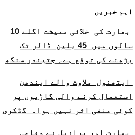
اہم خبریں
بھارت کی خلائی معیشت اگلے 10
سالوں میں 45 بلین ڈالر تک
بڑھنے کی توقع ہے۔ جتیندر سنگھ
ایتھنول ملاوٹ والے ایندھن
استعمال کرنے والی گاڑیوں پر
کوئی منفی اثر نہیں ہوا۔ گڈکری
بھارت اور برازیل نے دفاعی