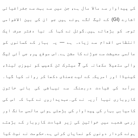
کی پیداوار سے مالا مال ہے، جن میں سے بہت سے جغرافیائی
اشارے (GI) کے ٹیگ لگے ہوئے ہیں جو ان کی بین الاقوامی
توجہ کو بڑھاتے ہیں۔گوئل نے کہا کہ نیا دفتر صرف ایک
انتظامی اقدام سے زیادہ ہے — یہ بہار کے کسانوں کو
عالمی معیشت سے جوڑنے کا مشن ہے۔اس موقع پر، جی آئی ٹیگ
والی متھیلا مکھانہ کی 7 میٹرک ٹن کھیپ کو نیوزی لینڈ،
کینیڈا اور امریکہ کے لیے جھنڈی دکھا کر روانہ کیا گیا۔
برآمد کی قیادت دربھنگہ سے نیہاشی کی بانی خاتون
کاروباری نیہا آریہ نے کی۔عہدیداروں نے کہا کہ اس کی
کامیابی بہار کی پیداوار کی بڑھتی ہوئی عالمی مانگ اور
زرعی شعبے میں خواتین کی زیر قیادت کاروبار کے بڑھتے
ہوئے کردار دونوں کو نمایاں کرتی ہے۔حکومت نے نوٹ کیا