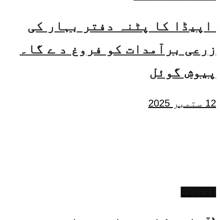
اپیڈا کا پٹنہ دفتر بہار کی
زرعی برآمدات کو فروغ د ے گا۔
پیوش گوئل
12 ستمبر 2025
ادارتی