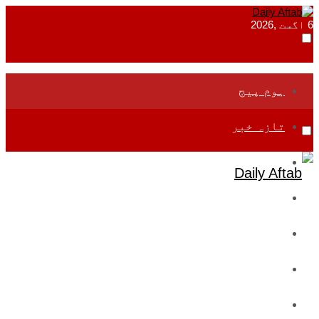
6 اگست ,2026
ہوم پیج
تازہ خبر
جموں و کشمیر
قومی
بین اقوامی
تعلیم
ادارتی