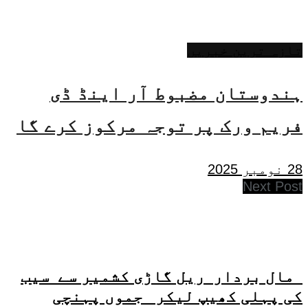
تازہ ترین خبریں
ہندوستان مضبوط آر اینڈ ڈی
فریم ورک پر توجہ مرکوز کرے گا
28 نومبر 2025
Next Post
مال بردار ریل گاڑی کشمیر سے سیب
کی پہلی کھیپ لیکر جموں پہنچی