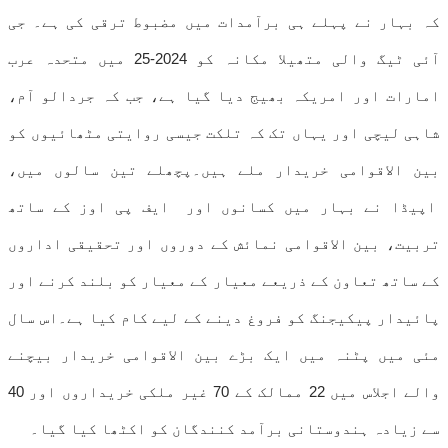
کہ بہار نے پہلے ہی برآمدات میں مضبوط ترقی کی ہے۔ جی
آئی ٹیگ والی متھیلا مکانہ کو 2024-25 میں متحدہ عرب
امارات اور امریکہ بھیج دیا گیا ہے، جب کہ جردالو آم،
شاہی لیچی اور یہاں تک کہ تلکت جیسی روایتی مٹھائیوں کو
بین الاقوامی خریدار ملے ہیں۔پچھلے تین سالوں میں،
اپیڈا نے بہار میں کسانوں اور ایف پی اوز کے ساتھ
تربیت، بین الاقوامی نمائش کے دوروں اور تحقیقی اداروں
کے ساتھ تعاون کے ذریعے معیار کے معیار کو بلند کرنے اور
پائیدار پیکیجنگ کو فروغ دینے کے لیے کام کیا ہے۔اس سال
مئی میں پٹنہ میں ایک بڑے بین الاقوامی خریدار بیچنے
والے اجلاس میں 22 ممالک کے 70 غیر ملکی خریداروں اور 40
سے زیادہ ہندوستانی برآمد کنندگان کو اکٹھا کیا گیا۔