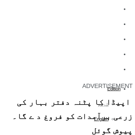
کاروبار
کھیل
تفریح
صحت
آج کا اخبار
ADVERTISEMENT
Edition
اپیڈا کا پٹنہ دفتر بہار کی
اردو
زرعی برآمدات کو فروغ د ے گا۔
English
پیوش گوئل