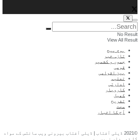
No Result
View All Result
ہوم پیج
تازہ خبر
جموں و کشمیر
قومی
بین اقوامی
تعلیم
ادارتی
کاروبار
کھیل
تفریح
صحت
آج کا اخبار
©2021 ڈیلی آفتاب | ڈیلی آفتاب بیرونی ویب سائٹس کے مواد
کا ذمہ دار نہیں ہے۔