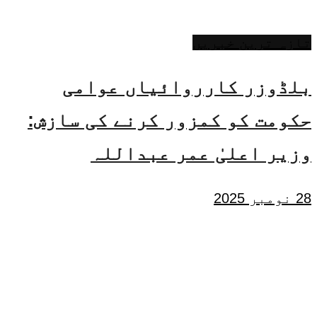
تازہ ترین خبریں
بلڈوزر کارروائیاں عوامی
حکومت کو کمزور کرنے کی سازش:
وزیر اعلیٰ عمر عبداللہ
28 نومبر 2025