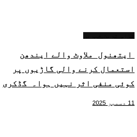
تازہ ترین خبریں
ایتھنول ملاوٹ والے ایندھن
استعمال کرنے والی گاڑیوں پر
کوئی منفی اثر نہیں ہوا۔ گڈکری
11 دسمبر 2025