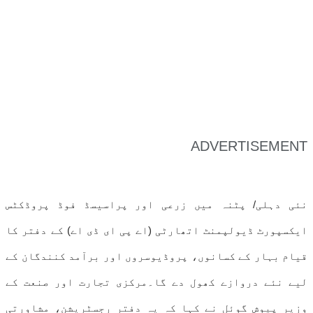
ADVERTISEMENT
نئی دہلی/ پٹنہ میں زرعی اور پراسیسڈ فوڈ پروڈکٹس
ایکسپورٹ ڈیولپمنٹ اتھارٹی (اے پی ای ڈی اے) کے دفتر کا
قیام بہار کے کسانوں، پروڈیوسروں اور برآمد کنندگان کے
لیے نئے دروازے کھول دے گا۔مرکزی تجارت اور صنعت کے
وزیر پیوش گوئل نے کہا کہ یہ دفتر رجسٹریشن، مشاورتی