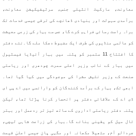
معاونت، مارکیٹ انٹیلی جنس، سرٹیفیکیشن معاونت،
برآمدی سہولت اور بنیادی ڈھانچے کی ترقی جیسی خدمات تک
براہ راست رسائی فراہم کرے گا، جس سے بہار کی زرعی معیشت
کو عالمی منڈیوں کی طرف ایک مضبوط دھکا ملے گا۔نئے دفتر
کا افتتاح 11 ستمبر کو پٹنہ میں بہار آئیڈیا فیسٹیول
میں بہار کے نائب وزیر اعلی سمرت چودھری اور ریاستی
صنعت کے وزیر نتیش مشرا کی موجودگی میں کیا گیا تھا۔
ابھی تک، بہار کے برآمد کنندگان کو وارانسی میں اے پی ای
ڈی اے کے علاقائی دفتر پر انحصار کرنا پڑتا تھا، لیکن
پٹنہ دفتر ریاستی اداروں کے ساتھ تیز تر ردعمل اور بہتر
تال میل کو یقینی بنائے گا۔بہار کی زراعت شاہی لیچی،
جردالو آم، متھیلا مکھانہ اور مگہی پان جیسی اعلیٰ قیمت