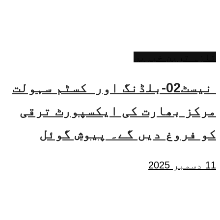
تازہ ترین خبریں
نیسٹ02-بلڈنگ اور کسٹم سہولت
مرکز بھارت کی ایکسپورٹ ترقی
کو فروغ دیں گے۔ پیوش گوئل
11 دسمبر 2025