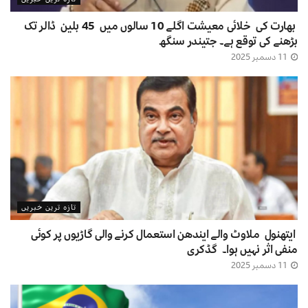
بھارت کی خلائی معیشت اگلے 10 سالوں میں 45 بلین ڈالر تک
بڑھنے کی توقع ہے۔ جتیندر سنگھ
11 دسمبر 2025
تازہ ترین خبریں
ایتھنول ملاوٹ والے ایندھن استعمال کرنے والی گاڑیوں پر کوئی
منفی اثر نہیں ہوا۔ گڈکری
11 دسمبر 2025