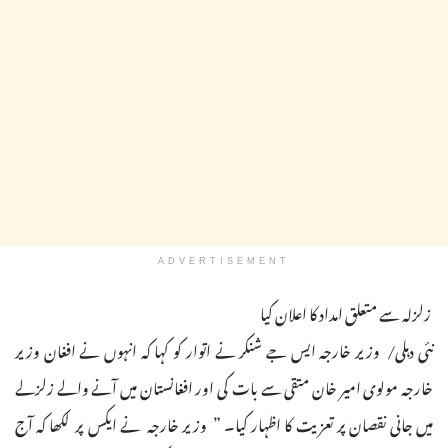
ADVERTISEMENT
زلزلہ سے متعلق امداد کا اعلان کیا
نئی دہلی/ وزیر خارجہ ایس جے شنکر نے اتوار کو کہا کہ انہوں نے افغان وزیر
خارجہ مولوی امیر خان متقی سے بات کی اور افغانستان میں آنے والے زلزلے
میں جانی نقصان پر تعزیت کا اظہار کیا۔ ” وزیر خارجہ نے ایکس پر لکھا کہ آج