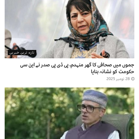
تازہ ترین خبریں
جموں میں صحافی کا گھر منہدم، پی ڈی پی صدر نے این سی
حکومت کو نشانہ بنایا
28 نومبر 2025