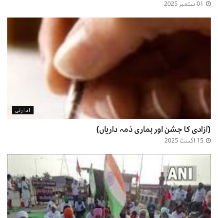
01 ستمبر 2025
ادارتی
(آزادی کا جشن اور ہماری ذمہ داریاں)
15 اگست 2025