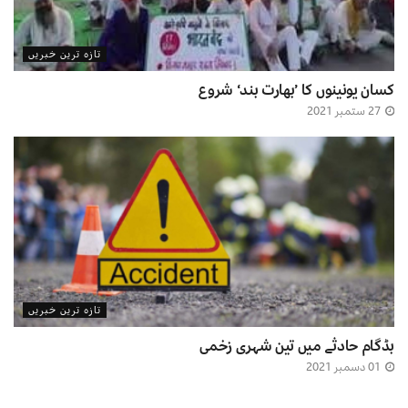
تازہ ترین خبریں
کسان یونینوں کا ’بھارت بند‘ شروع
27 ستمبر 2021
تازہ ترین خبریں
بڈگام حادثے میں تین شہری زخمی
01 دسمبر 2021