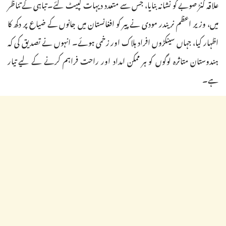
علاقہ کنڑ صوبے کو نشانہ بنایا، جس سے متعدد دیہات لپیٹ گئے۔ تباہی کے تناظر
میں، وزیر اعظم نریندر مودی نے پیر کو افغانستان میں جانوں کے ضیاع پر دکھ کا
اظہار کیا، جہاں سینکڑوں افراد ہلاک اور زخمی ہوئے۔ انہوں نے تصدیق کی کہ
ہندوستان متاثرہ لوگوں کو ہر ممکن امداد اور راحت فراہم کرنے کے لیے تیار
ہے۔