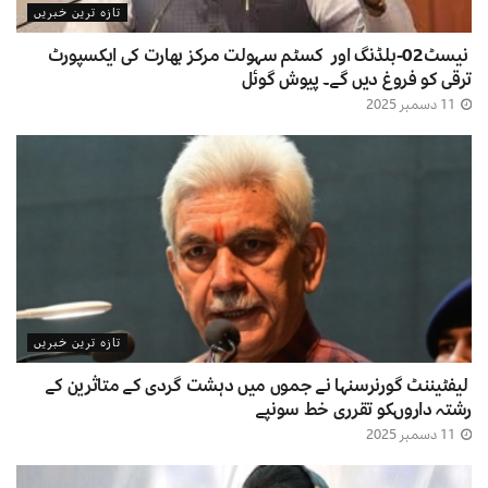
تازہ ترین خبریں
نیسٹ02-بلڈنگ اور کسٹم سہولت مرکز بھارت کی ایکسپورٹ
ترقی کو فروغ دیں گے۔ پیوش گوئل
11 دسمبر 2025
تازہ ترین خبریں
لیفٹیننٹ گورنرسنہا نے جموں میں دہشت گردی کے متاثرین کے
رشتہ داروںکو تقرری خط سونپے
11 دسمبر 2025