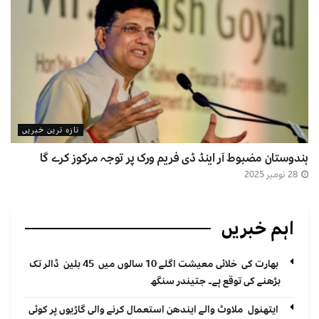
تازہ ترین خبریں
ہندوستان مضبوط آر اینڈ ڈی فریم ورک پر توجہ مرکوز کرے گا
28 نومبر 2025
اہم خبریں
بھارت کی خلائی معیشت اگلے 10 سالوں میں 45 بلین ڈالر تک
بڑھنے کی توقع ہے۔ جتیندر سنگھ
ایتھنول ملاوٹ والے ایندھن استعمال کرنے والی گاڑیوں پر کوئی