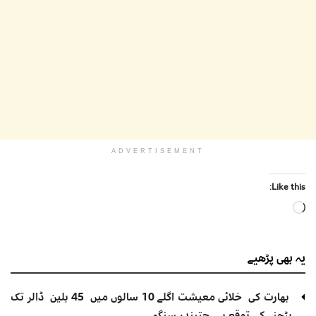
ADVERTISEMENT
Like this:
Loading…
یہ بھی
پڑھیے
بھارت کی خلائی معیشت اگلے 10 سالوں میں 45 بلین ڈالر تک
بڑھنے کی توقع ہے۔ جتیندر سنگھ