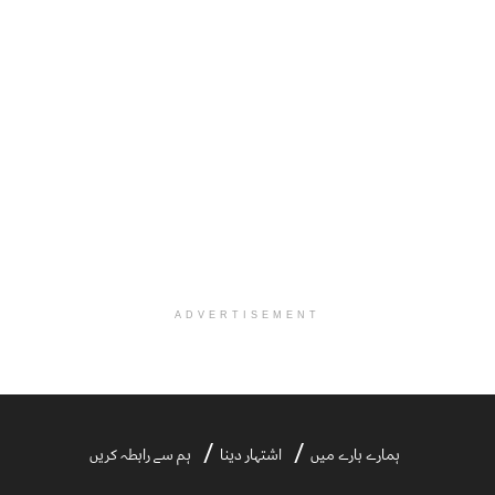
ADVERTISEMENT
ہمارے بارے میں
اشتہار دینا
ہم سے رابطہ کریں