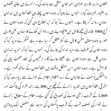
افغان وزیر خارجہ مولوی امیر خان متقی سے بات کی۔ زلزلے میں جانی نقصان
پر اظہار تعزیت کیا۔ انہوں نے بتایا کہ ہندوستان پہلے ہی افغانستان میں امدادی
سامان روانہ کر چکا ہے۔ انہوں نے کہا کہ "یہ اطلاع دی گئی کہ ہندوستان نے
آج 1000 خاندانی خیمے کابل میں پہنچا دیئے ہیں۔ 15 ٹن کھانے کا سامان بھی فوری
طور پر ہندوستانی مشن کابل سے کنڑ منتقل کر رہا ہے۔ جے شنکر نے مزید کہا کہ
ہندوستان کی طرف سے مزید امداد کی جائے گی۔ انہوں نے کہا کہ "مزید امدادی
سامان کل سے ہندوستان سے بھیجا جائے گا۔ زخمیوں کی جلد صحت یابی کی
خواہش ہے۔ ہندوستان اس مشکل وقت میں افغانستان کے ساتھ کھڑا ہے۔
واشنگٹن پوسٹ نے طالبان کے زیر انتظام حکام کے حوالے سے رپورٹ کیا کہ
مشرقی افغانستان میں شدید زلزلے کے نتیجے میں 800 سے زائد افراد کی ہلاکت اور
2,800 کے قریب زخمی ہونے کی تصدیق کی گئی ہے۔ حکام کے مطابق زلزلے
نے اتوار کی نصف شب کے قریب پاکستان کی سرحد سے متصل ایک پہاڑی