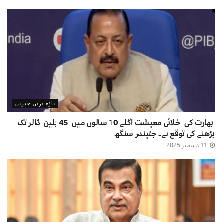
تازہ ترین خبریں
بھارت کی خلائی معیشت اگلے 10 سالوں میں 45 بلین ڈالر تک
بڑھنے کی توقع ہے۔ جتیندر سنگھ
11 دسمبر 2025