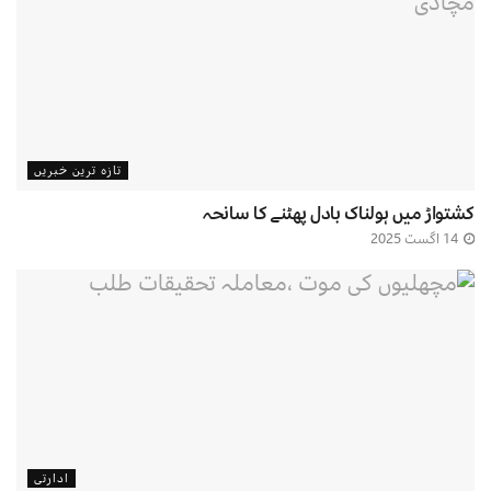
تازہ ترین خبریں
کشتواڑ میں ہولناک بادل پھٹنے کا سانحہ
14 اگست 2025
ادارتی