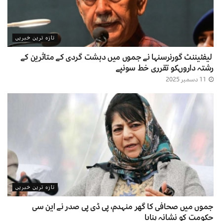
تازہ ترین خبریں
لیفٹیننٹ گورنرسنہا نے جموں میں دہشت گردی کے متاثرین کے
رشتہ داروںکو تقرری خط سونپے
11 دسمبر 2025
تازہ ترین خبریں
جموں میں صحافی کا گھر منہدم، پی ڈی پی صدر نے این سی
حکومت کو نشانہ بنایا