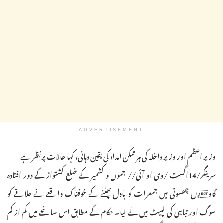
ADVERTISEMENT
وزیر اعظم اور وزیر داخلہ کی ہر ممکن امداد کی یقین دہانی، کہا حالات پرنظر ہے
سرینگر/14اگست /وی او آئی// جموں و کشمیر کے ضلع کشتواڑ کے دور افتادہ
گاو¿ں چھسوتی میں جمعرات کو بادل پھٹنے کے خوفناک واقعے نے علاقے کو
سوگ اور تباہی کی لپیٹ میں لے لیا۔ حکام کے مطابق اس سانحے میں کم از کم