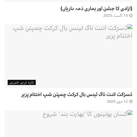
(آزادی کا جشن اور ہماری ذمہ داریاں)
15 اگست 2025
تازہ ترین خبریں
ڈسڑکٹ اننت ناگ ٹینس بال کرکٹ چمپئن شپ اختتام پزیر
12 جون 2024