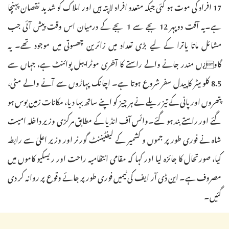
17 افراد کی موت ہو گئی جبکہ متعدد افراد لاپتہ ہیں اور املاک کو شدید نقصان پہنچا
ہے۔یہ آفت دوپہر 12 بجے سے 1 بجے کے درمیان اس وقت پیش آئی جب
مشائل ماتا یاترا کے لیے بڑی تعداد میں زائرین چھسوتی میں موجود تھے۔ یہ
گاو¿ں مندر جانے والے راستے کا آخری موٹرایبل پوائنٹ ہے، جہاں سے
8.5 کلو میٹر کا پیدل سفر شروع ہوتا ہے۔ اچانک پہاڑوں سے آنے والے مٹی،
پتھروں اور پانی کے تیز ریلے نے ہر چیز کو اپنے ساتھ بہا دیا، مکانات زمین بوس ہو
گئے اور راستے بند ہو گئے۔وائس آف انڈیا کے مطابق مرکزی وزیر داخلہ امیت
شاہ نے فوری طور پر جموں و کشمیر کے لیفٹیننٹ گورنر اور وزیر اعلیٰ سے رابطہ
کیا، صورتحال کا جائزہ لیا اور کہا کہ مقامی انتظامیہ راحت اور ریسکیو کاموں میں
مصروف ہے۔ این ڈی آر ایف کی ٹیمیں فوری طور پر جائے وقوع پر روانہ کر دی
گئیں۔