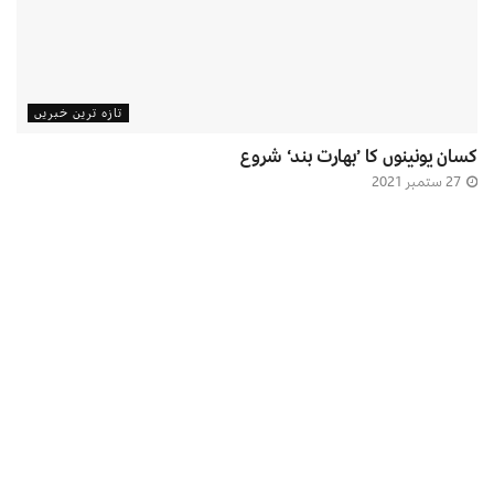
تازہ ترین خبریں
کسان یونینوں کا ’بھارت بند‘ شروع
27 ستمبر 2021