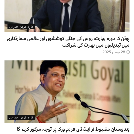
تازہ ترین خبریں
پوتن کا دورہ بھارت: روس کی جنگی کوششوں اور عالمی سفارتکاری
میں تبدیلیوں میں بھارت کی شراکت
28 نومبر 2025
تازہ ترین خبریں
ہندوستان مضبوط آر اینڈ ڈی فریم ورک پر توجہ مرکوز کرے گا