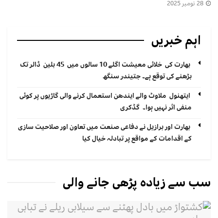
28 نومبر 2025
اہم خبریں
بھارت کی خلائی معیشت اگلے 10 سالوں میں 45 بلین ڈالر تک
بڑھنے کی توقع ہے۔ جتیندر سنگھ
ایتھنول ملاوٹ والے ایندھن استعمال کرنے والی گاڑیوں پر کوئی
منفی اثر نہیں ہوا۔ گڈکری
بھارت اور برازیل نے دفاعی صنعت میں تعاون اور صلاحیت سازی
کے اقدامات کے مواقع پر تبادلہ خیال کیا
سب سے زیادہ پڑھی جانے والی