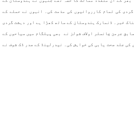
 بھر کے ان متعدد ممالک کا حصہ تھے جنہوں نے ہندوستان کے
گردی کی تمام کارروائیوں کی مذمت کی۔ انہوں نے حملے کے
ناک خبر۔ ڈنمارک ہندوستان کے ساتھ کھڑا ہے اور دہشت گردی
سابق جرمن چانسلر اولاف شولز نے بھی پہلگام میں سیاحوں کے
 کی جلد صحت یابی کی خواہش کی۔ نیدرلینڈ کے صدر ڈک شوف نے