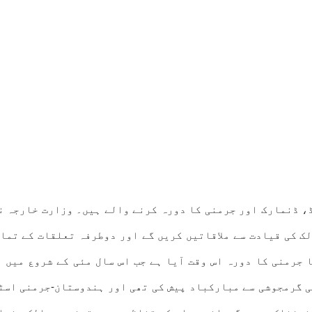
یس جے شنکر 19 سے 24 مئی تک نیدرلینڈ، ڈنمارک اور جرمنی کا دورہ کرنے والے ہی
ک کی قیادت سے ملاقاتیں کریں گے اور دوطرفہ تعلقات کے تما
 جرمنی کا دورہ اس وقت آیا ہے جب اس سال مئی کے شروع میں 
ی گرمجوشی سے مبارکباد پیش کی تھی اور ہندوستان-جرمنی اس