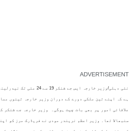
ADVERTISEMENT
نئی دہلی/وزیر خارجہ ا
ہے کہ اپنے تین ملکی دورے کے دوران وزیر خارجہ تینوں ممال
علاقائی امور پر بھی بات چیت ہوگی۔ وزیر خارجہ جے شنکر کا
سنبھالا تھا۔ وزیر اعظم نریندر مودی نے فریڈرک مرز کو اپن