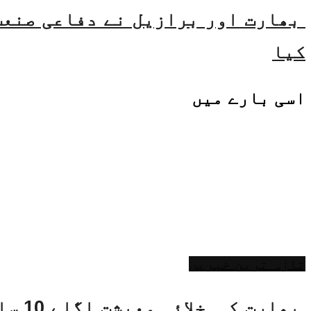
بھارت اور برازیل نے دفاعی صنعت 
کیا
اسی
بارے میں
تازہ ترین خبریں
بھارت کی خلائی معیشت اگلے 10 سالوں میں 45 بلین ڈالر تک بڑھنے کی توقع ہے۔ جتیندر سنگھ