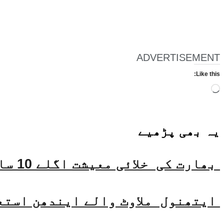
ADVERTISEMENT
Like this:
Loading…
یہ بھی
پڑھیے
بھارت کی خلائی معیشت اگلے 10 سالوں میں 45 بلین ڈالر تک بڑھنے کی توقع ہے۔ جتیندر سنگھ
ایتھنول ملاوٹ والے ایندھن استع