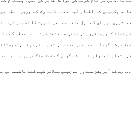
کے ساتھ مل کر کام کرنے کی خواہش ظاہر کی تھی۔ پہلگام کے 
ساتھ یکجہتی کا اظہار کیا تھا۔ ڈنمارک کے وزیر اعظم میٹ
متاثرین اور ان کے اہل خانہ سے بھی تعزیت کا اظہار کیا۔ ڈ
کی تمام کارروائیوں کی سختی سے مذمت کرتا ہے۔ حملے کے متا
خلاف دہشت گردانہ حملے کی مذمت کی تھی۔ انہوں نے ہندوستانی
کہا تھا، ’’نیدرلینڈز دہشت گردی کے خلاف جنگ میں، اب اور مس
بھارت کے آپریشن سندور نے چینی سپلائی کیے گئے پاکستانی ہ