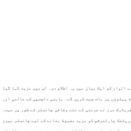
ں۔ وزارت خارجہ نے اتوار کو ایک بیان میں یہ اطلاع دی۔ اس میں مزید کہا گیا
م پہلوؤں پر بات چیت کریں گے۔ باہمی دلچسپی کے عالمی اور
فریڈرک مرز نے جرمنی کے نئے وفاقی چانسلر کے طور پر عہدہ
ٹریٹجک پارٹنرشپ کو مزید مضبوط بنانے کے لیے چانسلر میرز