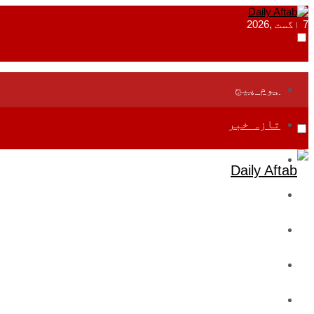
7 اگست ,2026
ہوم پیج
تازہ خبر
جموں و کشمیر
قومی
بین اقوامی
تعلیم
ادارتی