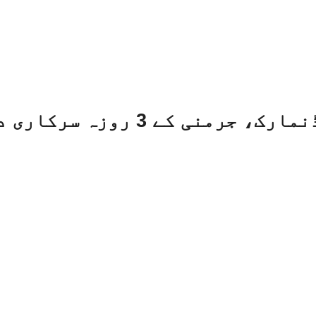
زہ سرکاری دورے پر جائیں گے