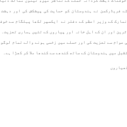
خوفناک دہشت گردانہ حملے کے تناظر میں، تینوں ممالک دنیا
ے فریڈرکسن نے ہندوستان کو حمایت کی پیشکش کی اور دہشت 
نمارک کے وزیر اعظم کے دفتر نے ایکسپر لکھا پہلگام سے خوف
ثرین اور ان کے اہل خانہ اور پیاروں کے تئیں ہماری تعزیت۔ 
 عوام سے تعزیت کی اور حملے میں زخمی ہونے والے تمام لوگوں
تقبل میں ہندوستان کے ساتھ کندھے سے کندھا ملا کر کھڑا ہے۔
تھیاروں