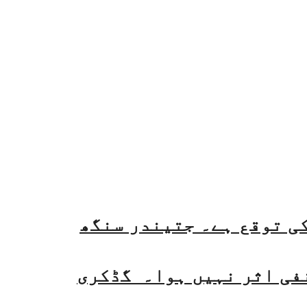
فی اثر نہیں ہوا۔ گڈکری