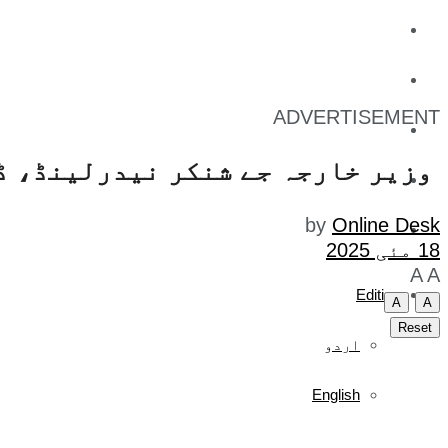
کاروبار
کھیل
ADVERTISEMENT
تفریح
وزیر خارجہ جے شنکر نیدرلینڈ، ڈنمارک، جرمنی کے 3 رو
صحت
by
Online Desk
آج کا اخبار
18 مئی 2025
A
A
Edition
A
A
Reset
اردو
English