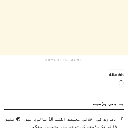
ADVERTISEMENT
Like this:
Loading…
یہ بھی
پڑھیے
بھارت کی خلائی معیشت اگلے 10 سالوں میں 45 بلین
ڈالر تک بڑھنے کی توقع ہے۔ جتیندر سنگھ