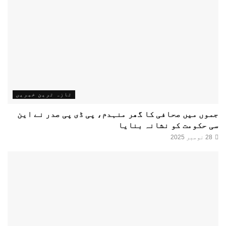
تازہ ترین خبریں
جموں میں صحافی کا گھر منہدم، پی ڈی پی صدر نے این
سی حکومت کو نشانہ بنایا
28 نومبر 2025