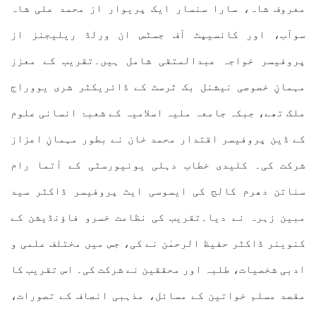
معروف شاہ، سارا سنسار ایک پریوار از محمد علی شاہ
سوآب، اور کانسیپٹ آف جسٹس ان ورلڈ ریلیجنز از
پروفیسر خواجہ عبدالمتقی شامل ہیں۔تقریب کے معزز
مہمانِ خصوصی نیشنل بک ٹرسٹ کے ڈائریکٹر شری یووراج
ملک تھے، جبکہ جامعہ ملیہ اسلامیہ کے شعبۂ انسانی علوم
کے ڈین پروفیسر اقتدار محمد خان نے بطور مہمانِ اعزاز
شرکت کی۔ کلیدی خطاب دہلی یونیورسٹی کے آتما رام
سناتن دھرم کالج کی ایسوسی ایٹ پروفیسر ڈاکٹر سید
مبین زہرہ نے دیا۔تقریب کی نظامت خسرو فاؤنڈیشن کے
کنوینر ڈاکٹر حفیظ الرحمٰن نے کی، جس میں مختلف علمی و
ادبی شخصیات، طلبہ اور محققین نے شرکت کی۔ اس تقریب کا
مقصد مسلم خواتین کے مسائل، مذہبی انصاف کے تصورات،