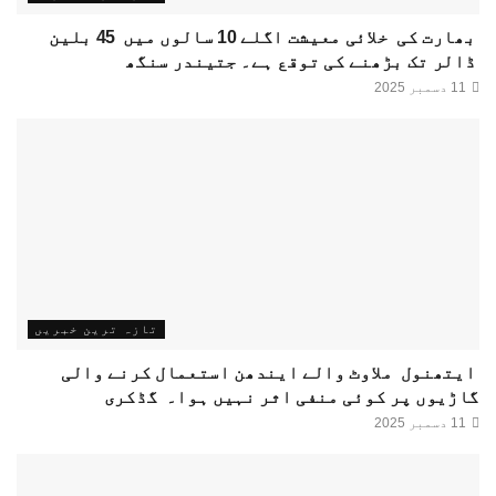
بھارت کی خلائی معیشت اگلے 10 سالوں میں 45 بلین
ڈالر تک بڑھنے کی توقع ہے۔ جتیندر سنگھ
11 دسمبر 2025
تازہ ترین خبریں
ایتھنول ملاوٹ والے ایندھن استعمال کرنے والی
گاڑیوں پر کوئی منفی اثر نہیں ہوا۔ گڈکری
11 دسمبر 2025