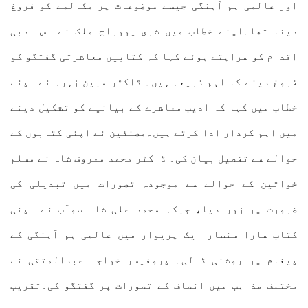
اور عالمی ہم آہنگی جیسے موضوعات پر مکالمے کو فروغ
دینا تھا۔اپنے خطاب میں شری یووراج ملک نے اس ادبی
اقدام کو سراہتے ہوئے کہا کہ کتابیں معاشرتی گفتگو کو
فروغ دینے کا اہم ذریعہ ہیں۔ ڈاکٹر مبین زہرہ نے اپنے
خطاب میں کہا کہ ادیب معاشرے کے بیانیے کو تشکیل دینے
میں اہم کردار ادا کرتے ہیں۔مصنفین نے اپنی کتابوں کے
حوالے سے تفصیل بیان کی۔ ڈاکٹر محمد معروف شاہ نے مسلم
خواتین کے حوالے سے موجودہ تصورات میں تبدیلی کی
ضرورت پر زور دیا، جبکہ محمد علی شاہ سوآب نے اپنی
کتاب سارا سنسار ایک پریوار میں عالمی ہم آہنگی کے
پیغام پر روشنی ڈالی۔ پروفیسر خواجہ عبدالمتقی نے
مختلف مذاہب میں انصاف کے تصورات پر گفتگو کی۔تقریب