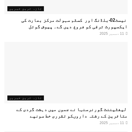
تازہ ترین خبریں
نیسٹ02-بلڈنگ اور کسٹم سہولت مرکز بھارت کی
ایکسپورٹ ترقی کو فروغ دیں گے۔ پیوش گوئل
11 دسمبر 2025
تازہ ترین خبریں
لیفٹیننٹ گورنرسنہا نے جموں میں دہشت گردی کے
متاثرین کے رشتہ داروںکو تقرری خط سونپے
11 دسمبر 2025