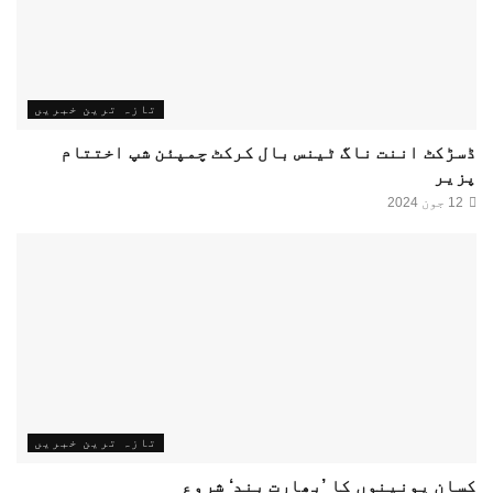
تازہ ترین خبریں
ڈسڑکٹ اننت ناگ ٹینس بال کرکٹ چمپئن شپ اختتام
پزیر
12 جون 2024
تازہ ترین خبریں
کسان یونینوں کا ’بھارت بند‘ شروع