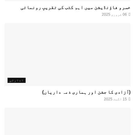
خسرو فاؤنڈیشن میں اہم کتب کی تقریبِ رونمائی
06 فروری 2025
ادارتی
(آزادی کا جشن اور ہماری ذمہ داریاں)
15 اگست 2025