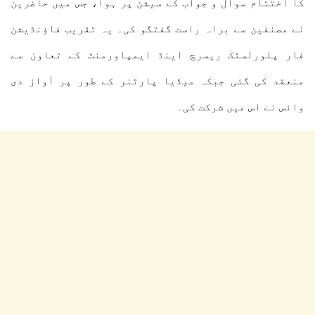
کا اختتام سوال و جواب کے سیشن پر ہوا، جس میں حاضرین
نے مصنفین سے براہ راست گفتگو کی۔ یہ تقریب فاؤنڈیشن
فار پلورلسٹک ریسرچ اینڈ ایمپاورمنٹ کے تعاون سے
منعقد کی گئی جبکہ میڈیا پارٹنر کے طور پر آواز دی
وائس نے اس میں شرکت کی۔