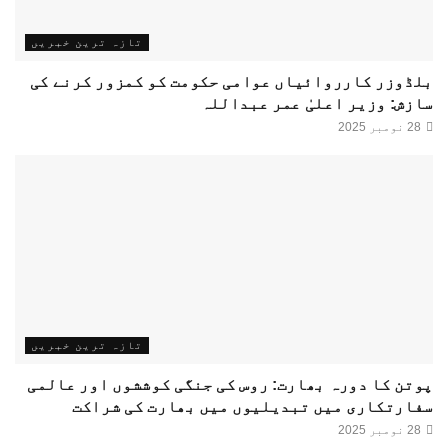
تازہ ترین خبریں
بلڈوزر کارروائیاں عوامی حکومت کو کمزور کرنے کی
سازش: وزیر اعلیٰ عمر عبداللہ
28 نومبر 2025
تازہ ترین خبریں
پوتن کا دورہ بھارت: روس کی جنگی کوششوں اور عالمی
سفارتکاری میں تبدیلیوں میں بھارت کی شراکت
28 نومبر 2025