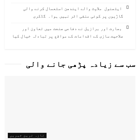
ایتھنول ملاوٹ والے ایندھن استعمال کرنے والی
گاڑیوں پر کوئی منفی اثر نہیں ہوا۔ گڈکری
بھارت اور برازیل نے دفاعی صنعت میں تعاون اور
صلاحیت سازی کے اقدامات کے مواقع پر تبادلہ خیال کیا
سب سے زیادہ پڑھی جانے والی
تازہ ترین خبریں