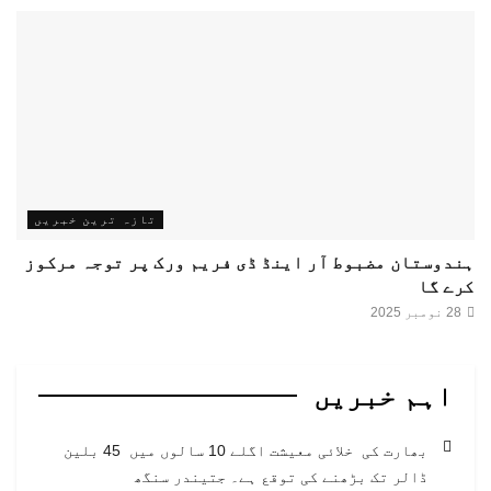
تازہ ترین خبریں
ہندوستان مضبوط آر اینڈ ڈی فریم ورک پر توجہ مرکوز
کرے گا
28 نومبر 2025
اہم خبریں
بھارت کی خلائی معیشت اگلے 10 سالوں میں 45 بلین
ڈالر تک بڑھنے کی توقع ہے۔ جتیندر سنگھ