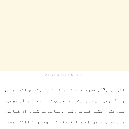
ADVERTISEMENT
نئی دہلی//آج خسرو فاؤنڈیشن کے زیرِ اہتمام لکھک منچ،
پراگتی میدان میں ایک اہم تقریب کا انعقاد ہوا، جس میں
تین فکر انگیز کتابوں کی رونمائی کی گئی۔ ان کتابوں
میں مسلم ویمن: اے مینیفیسٹو فار چینج از ڈاکٹر محمد