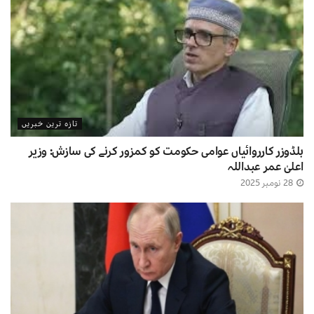
تازہ ترین خبریں
بلڈوزر کارروائیاں عوامی حکومت کو کمزور کرنے کی سازش: وزیر
اعلیٰ عمر عبداللہ
28 نومبر 2025