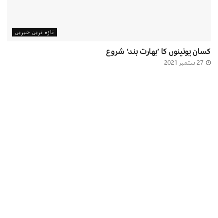
تازہ ترین خبریں
کسان یونینوں کا ’بھارت بند‘ شروع
27 ستمبر 2021