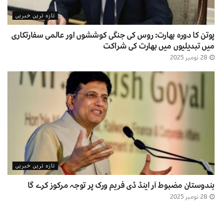
تازہ ترین خبریں
پوتن کا دورہ بھارت: روس کی جنگی کوششوں اور عالمی سفارتکاری
میں تبدیلیوں میں بھارت کی شراکت
28 نومبر 2025
تازہ ترین خبریں
ہندوستان مضبوط آر اینڈ ڈی فریم ورک پر توجہ مرکوز کرے گا
28 نومبر 2025