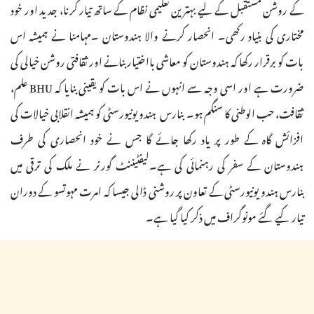
کے روشن مستقبل کے لیے بہترین تعلیمی نظام کے ساتھ تیار کرنا، جدید اور خود
مختاری کی بنیاد رکھی۔ انحصار کرنے والا ہندوستان ۔مہامنا نے ہمیشہ اس
بات کو برقرار رکھا کہ ہندوستان کو معاشی بااختیار بنانے اور ثقافتی روشن خیالی کی
ضرورت ہے اور اسی وجہ سے انہوں نے اس بات کو یقینی بنایا کہ BHU علم،
ثقافت، حب الوطنی کا سنگم ہو۔ بنارس ہندو یونیورسٹی کو ہمیشہ انقلابی خیالات کی
افزائش گاہ کے طور پر یاد رکھا جائے گا جس نے خود انحصاری کی طرف
ہندوستان کے سفر کی رہنمائی کی ہے۔لیفٹیننٹ گورنر نے ملک کی ترقی میں
بنارس ہندو یونیورسٹی کے تعاون پر روشنی ڈالی جیسا کہ امرت مہوتسو کے دوران
تیار کیے گئے مونوگراف میں ذکر کیا گیا ہے۔