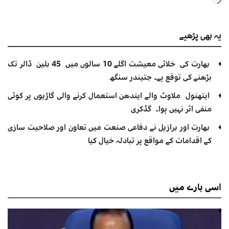
Loading…
یہ بھی
پڑھیے
بھارت کی خلائی معیشت اگلے 10 سالوں میں 45 بلین ڈالر تک
بڑھنے کی توقع ہے۔ جتیندر سنگھ
ایتھنول ملاوٹ والے ایندھن استعمال کرنے والی گاڑیوں پر کوئی
منفی اثر نہیں ہوا۔ گڈکری
بھارت اور برازیل نے دفاعی صنعت میں تعاون اور صلاحیت سازی
کے اقدامات کے مواقع پر تبادلہ خیال کیا
اسی
بارے میں