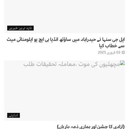
تازہ ترین خبریں
ایل جی سنہا نے حیدرآباد میں ساؤتھ انڈیا بی ایچ یو ایلومنائی میٹ
سے خطاب کیا
03 فروری 2025
ادارتی
(آزادی کا جشن اور ہماری ذمہ داریاں)