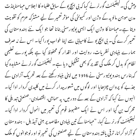
پیش کی۔لیفٹیننٹ گورنر نے کہا کہ بی ایچ یو کے سابق طلباء کا اجلاس مہامنا پنڈت
مدن موہن مالویہ کے وژن اور کمیونٹی کی مؤثر تعمیر کے لیے مشترکہ عزم کو تقویت
دیتا ہے۔مہامنا کا وژن ایک ایسی یونیورسٹی بنانا تھا جو ایک نئے ہندوستان کی
تعمیر کرے گی۔ بی ایچ یو نے کامیابی سے اپنا خواب پورا کیا۔ اس نے نہ صرف
ہمارے بنیادی نظریات، روایت اور اقدار کو محفوظ کیا ہے بلکہ پورے تعلیمی
نظام کو بدل کر ملک کی تقدیر کو بھی تشکیل دیا ہے۔لیفٹیننٹ گورنر نے مشاہدہ کیا
کہ بنارس ہندو یونیورسٹی نے 1916 میں اپنی بنیاد رکھنے کے بعد تحریک آزادی کے
جذبے کو پروان چڑھایا اور لوگوں میں شعور بیدار کرنے میں کلیدی کردار ادا کیا۔
انہوں نے کہا کہ آزادی کے بعد کے دور میں، یہ سماجی، اقتصادی-صنعتی تبدیلی کا
محرک بن گیا اور اس نے ایک مضبوط قوم کی تعمیر میں انمول کردار ادا کیا۔
لیفٹیننٹ گورنر نے کہا، ”مہامنا کے تین بنیادی مقاصد پر مبنی آئیڈیل – ہندوستان
کو آزاد کرانا، ترقی یافتہ ہندوستان کے لیے صنعتوں کی تعمیر نو اور نوجوانوں کو ملک