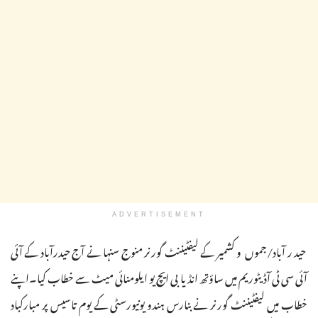
ADVERTISEMENT
حید ر آباد/جموں و کشمیر کے لیفٹیننٹ گورنر منوج سنہا نے آج حیدرآباد کے آئی
آئی سی ٹی آڈیٹوریم میں ساؤتھ انڈیا بی ایچ یو ایلومنائی میٹ سے خطاب کیا۔اپنے
خطاب میں لیفٹیننٹ گورنر نے بنارس ہندو یونیورسٹی کے یوم تاسیس پر مبارکباد