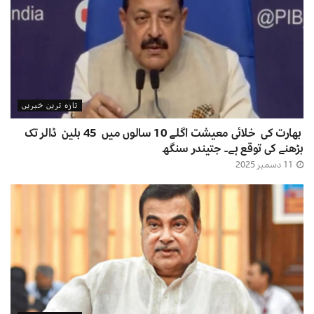
تازہ ترین خبریں
بھارت کی خلائی معیشت اگلے 10 سالوں میں 45 بلین ڈالر تک
بڑھنے کی توقع ہے۔ جتیندر سنگھ
11 دسمبر 2025