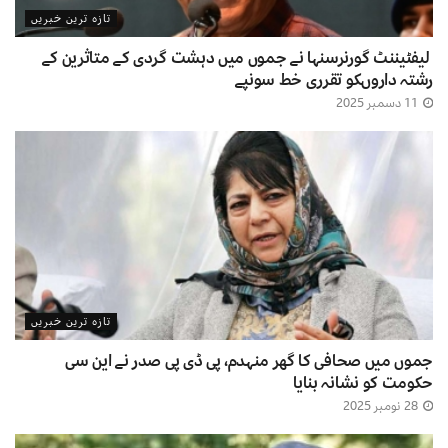
تازہ ترین خبریں
لیفٹیننٹ گورنرسنہا نے جموں میں دہشت گردی کے متاثرین کے
رشتہ داروںکو تقرری خط سونپے
11 دسمبر 2025
تازہ ترین خبریں
جموں میں صحافی کا گھر منہدم، پی ڈی پی صدر نے این سی
حکومت کو نشانہ بنایا
28 نومبر 2025