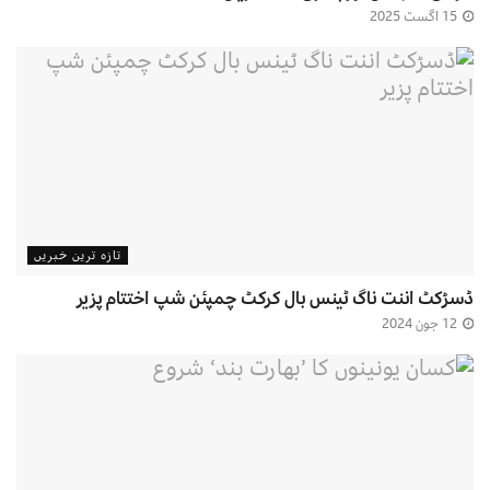
15 اگست 2025
تازہ ترین خبریں
ڈسڑکٹ اننت ناگ ٹینس بال کرکٹ چمپئن شپ اختتام پزیر
12 جون 2024