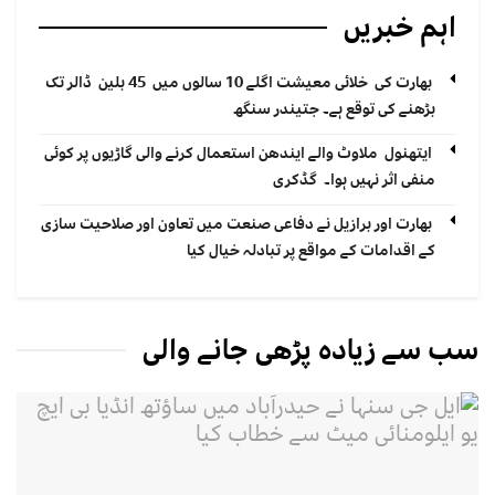
اہم خبریں
بھارت کی خلائی معیشت اگلے 10 سالوں میں 45 بلین ڈالر تک
بڑھنے کی توقع ہے۔ جتیندر سنگھ
ایتھنول ملاوٹ والے ایندھن استعمال کرنے والی گاڑیوں پر کوئی
منفی اثر نہیں ہوا۔ گڈکری
بھارت اور برازیل نے دفاعی صنعت میں تعاون اور صلاحیت سازی
کے اقدامات کے مواقع پر تبادلہ خیال کیا
سب سے زیادہ پڑھی جانے والی