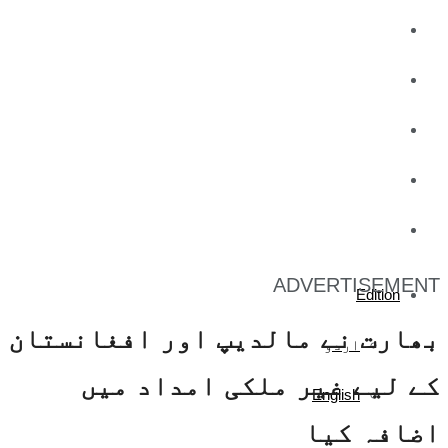
کاروبار
کھیل
تفریح
صحت
آج کا اخبار
ADVERTISEMENT
Edition
بھارت نے مالدیپ اور افغانستان
اردو
کے لیے غیر ملکی امداد میں
English
اضافہ کیا