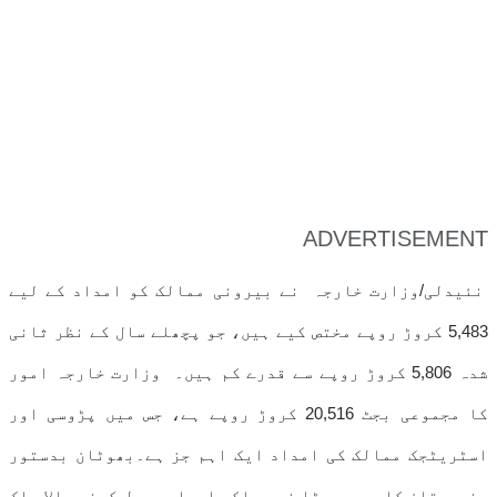
ADVERTISEMENT
نئیدلی/وزارت خارجہ نے بیرونی ممالک کو امداد کے لیے
5,483 کروڑ روپے مختص کیے ہیں، جو پچھلے سال کے نظر ثانی
شدہ 5,806 کروڑ روپے سے قدرے کم ہیں۔ وزارت خارجہ امور
کا مجموعی بجٹ 20,516 کروڑ روپے ہے، جس میں پڑوسی اور
اسٹریٹجک ممالک کی امداد ایک اہم جز ہے۔بھوٹان بدستور
ہندوستان کا سب سے بڑا غیر ملکی امداد وصول کرنے والا ملک