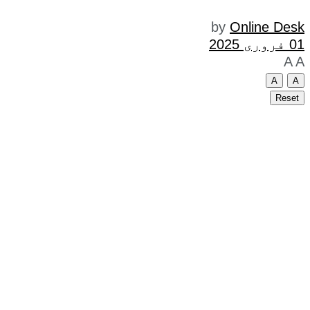
by
Online Desk
01 فروری 2025
A
A
A
A
Reset