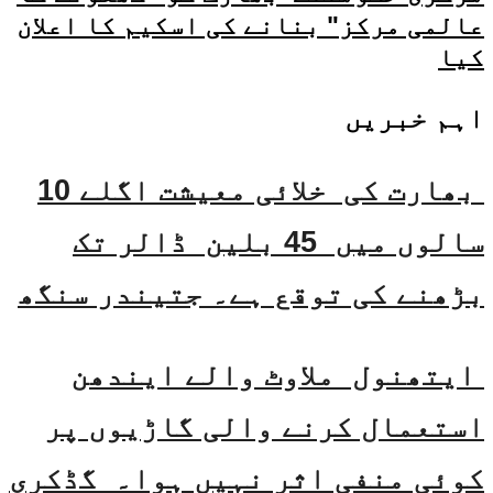
عالمی مرکز" بنانے کی اسکیم کا اعلان
کیا
اہم خبریں
بھارت کی خلائی معیشت اگلے 10
سالوں میں 45 بلین ڈالر تک
بڑھنے کی توقع ہے۔ جتیندر سنگھ
ایتھنول ملاوٹ والے ایندھن
استعمال کرنے والی گاڑیوں پر
کوئی منفی اثر نہیں ہوا۔ گڈکری