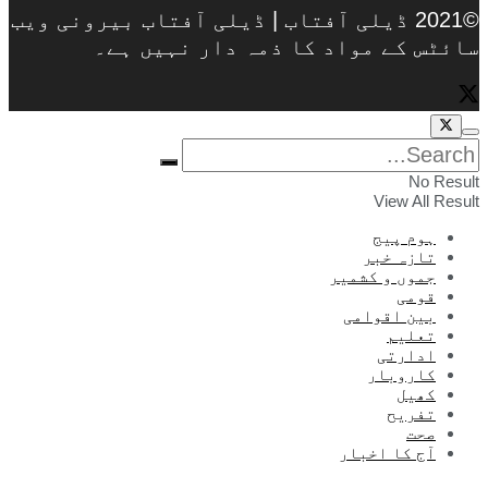
©2021 ڈیلی آفتاب | ڈیلی آفتاب بیرونی ویب
سائٹس کے مواد کا ذمہ دار نہیں ہے۔
No Result
View All Result
ہوم پیج
تازہ خبر
جموں و کشمیر
قومی
بین اقوامی
تعلیم
ادارتی
کاروبار
کھیل
تفریح
صحت
آج کا اخبار