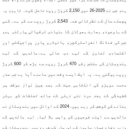
ہے، جس نے 2025-26 میں 2,150 کروڑ روپے حاصل کیے۔ تاہم، یہ
پچھلے سال کے نظرثانی شدہ 2,543 کروڑ روپے سے کم ہے۔ کمی
کے باوجود، بھارت بھوٹان کا بنیادی ترقیاتی پارٹنر ہے،
جس کی فنڈنگ انفراسٹرکچر، ہائیڈرو پاور پراجیکٹس اور
اقتصادی تعاون کے لیے دی جاتی ہے۔مالدیپ کے لیے
ہندوستان کی مختص رقم 470 کروڑ روپے سے بڑھ کر 600 کروڑ
روپے ہوگئی ہے۔ یہ ایک ایسے وقت میں سامنے آیا ہے جب صدر
محمد مویزو کی انتخابی جیت کے بعد چین نواز موقف پر
کشیدگی کے بعد مرد نئی دہلی کے ساتھ تعلقات کو بہتر
بنانے کی کوشش کر رہے ہیں۔2024 کے اوائل میں ہندوستان نے
مالدیپ سے اپنے فوجیوں کو واپس بلا لیا۔ اب، مالدیپ کے
وزیر دفاع غسان مامون کے اس ماہ کے شروع میں ہندوستان کے