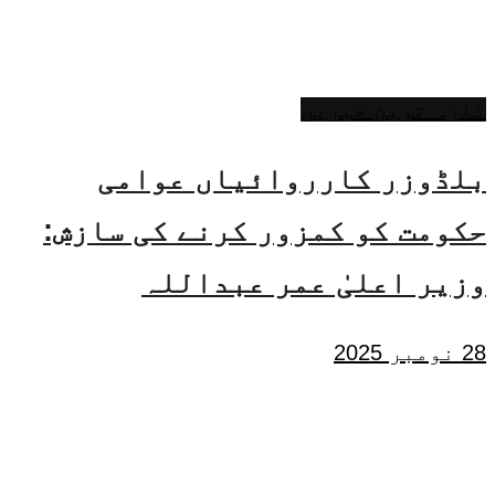
تازہ ترین خبریں
بلڈوزر کارروائیاں عوامی
حکومت کو کمزور کرنے کی سازش:
وزیر اعلیٰ عمر عبداللہ
28 نومبر 2025