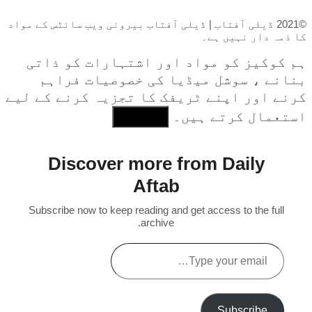
©2021 ڈیلی آفتاب | ڈیلی آفتاب بیرونی ویب سائٹس کے مواد
کا ذمہ دار نہیں ہے۔
ہم کوکیز کو مواد اور اشتہارات کو ذاتی
بنانے ، سوشل میڈیا کی خصوصیات فراہم
کرنے اور اپنے ٹریفک کا تجزیہ کرنے کے لیے
استعمال کرتے ہیں۔
I Agree
Discover more from Daily
Aftab
Subscribe now to keep reading and get access to the full
archive.
Type
your
email…
Subscribe