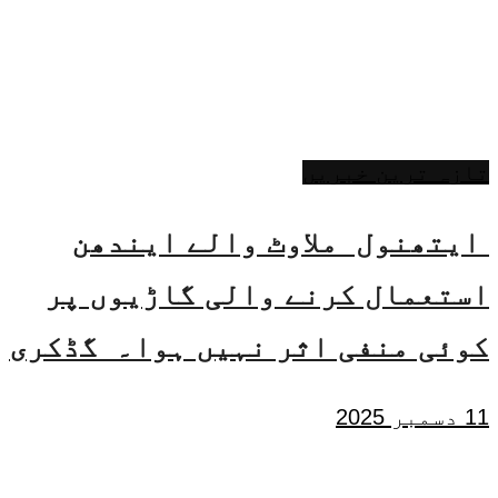
تازہ ترین خبریں
ایتھنول ملاوٹ والے ایندھن
استعمال کرنے والی گاڑیوں پر
کوئی منفی اثر نہیں ہوا۔ گڈکری
11 دسمبر 2025