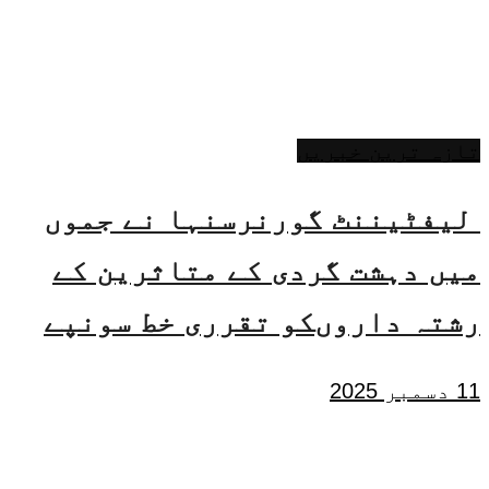
تازہ ترین خبریں
لیفٹیننٹ گورنرسنہا نے جموں
میں دہشت گردی کے متاثرین کے
رشتہ داروںکو تقرری خط سونپے
11 دسمبر 2025