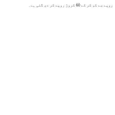
روپے سے کم کر کے 60 کروڑ روپے کر دی گئی ہے۔