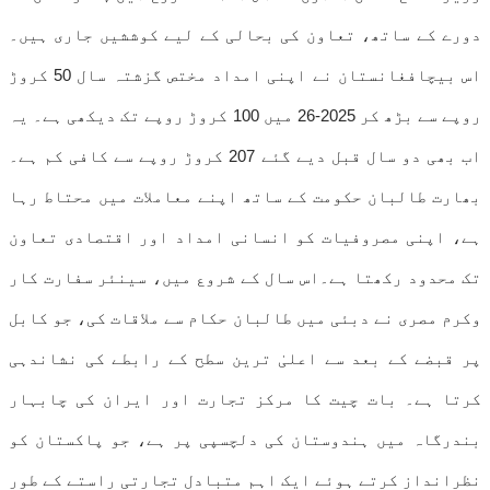
دورے کے ساتھ، تعاون کی بحالی کے لیے کوششیں جاری ہیں۔
اس بیچافغانستان نے اپنی امداد مختص گزشتہ سال 50 کروڑ
روپے سے بڑھ کر 2025-26 میں 100 کروڑ روپے تک دیکھی ہے۔ یہ
اب بھی دو سال قبل دیے گئے 207 کروڑ روپے سے کافی کم ہے۔
بھارت طالبان حکومت کے ساتھ اپنے معاملات میں محتاط رہا
ہے، اپنی مصروفیات کو انسانی امداد اور اقتصادی تعاون
تک محدود رکھتا ہے۔اس سال کے شروع میں، سینئر سفارت کار
وکرم مصری نے دبئی میں طالبان حکام سے ملاقات کی، جو کابل
پر قبضے کے بعد سے اعلیٰ ترین سطح کے رابطے کی نشاندہی
کرتا ہے۔ بات چیت کا مرکز تجارت اور ایران کی چابہار
بندرگاہ میں ہندوستان کی دلچسپی پر ہے، جو پاکستان کو
نظرانداز کرتے ہوئے ایک اہم متبادل تجارتی راستے کے طور