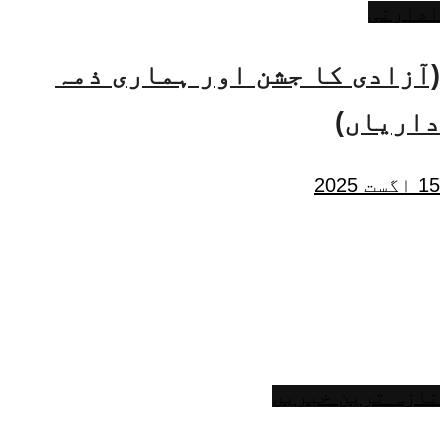
ادارتی
(آزادی کا جشن اور ہماری ذمہ
داریاں)
15 اگست 2025
تازہ ترین خبریں