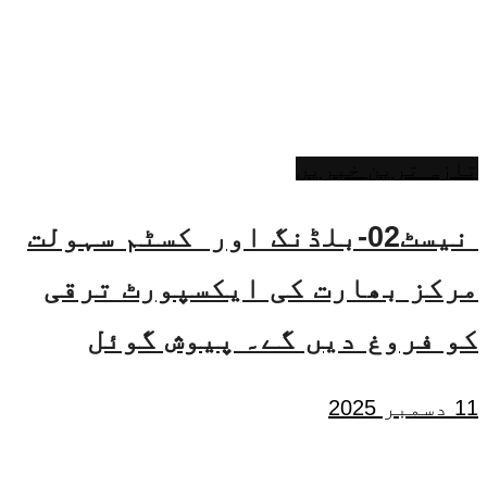
تازہ ترین خبریں
نیسٹ02-بلڈنگ اور کسٹم سہولت
مرکز بھارت کی ایکسپورٹ ترقی
کو فروغ دیں گے۔ پیوش گوئل
11 دسمبر 2025