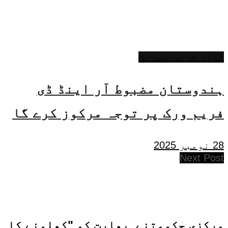
تازہ ترین خبریں
ہندوستان مضبوط آر اینڈ ڈی
فریم ورک پر توجہ مرکوز کرے گا
28 نومبر 2025
Next Post
مرکزی حکومتنے بھارت کو "کھلونے کا