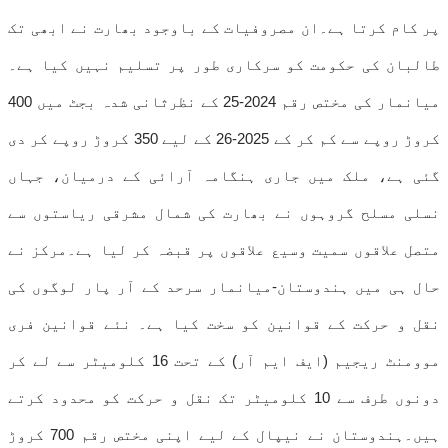
پر کام کرتا ہے۔ان مصروفیات کے باوجود بھارت نے ابھی تک
طالبان کی حکومت کو سرکاری طور پر تسلیم نہیں کیا ہے۔
میانمار کی مختص رقم 2024-25 کے نظرثانی شدہ بجٹ میں 400
کروڑ روپے سے کم کر کے 2025-26 کے لیے 350 کروڑ روپے کر دی
گئی ہے، ملک میں جاری ہنگامہ آرائی کے درمیان، جہاں
نسلی مسلح گروہوں نے بھارت کی شمال مشرقی ریاستوں سے
متصل علاقوں سمیت وسیع علاقوں پر قبضہ کر لیا ہے۔مرکز نے
حال ہی میں ہندوستان-میانمار سرحد کے آر پار لوگوں کی
نقل و حرکت کے قوانین کو سخت کیا ہے۔ نئے قوانین فری
موومنٹ ریجیم (ایف ایم آر) کے تحت 16 کلومیٹر سے لے کر
دونوں طرف سے 10 کلومیٹر تک نقل و حرکت کو محدود کرتے
ہیں۔ہندوستان نے نیپال کے لیے اپنی مختص رقم 700 کروڑ