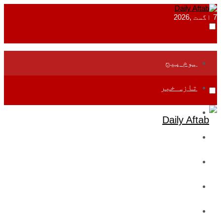
7 اگست ,2026
ہوم پیج
تازہ خبر
جموں و کشمیر
قومی
بین اقوامی
تعلیم
ادارتی