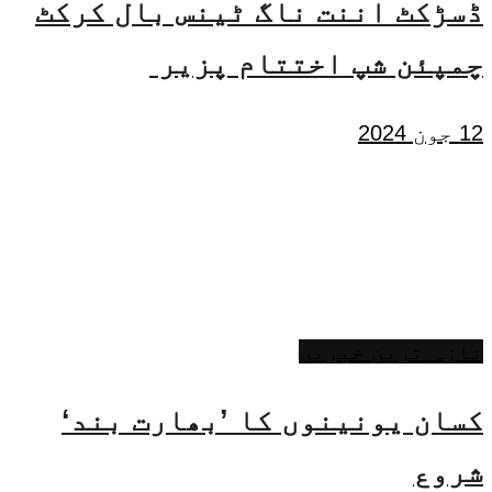
ڈسڑکٹ اننت ناگ ٹینس بال کرکٹ
چمپئن شپ اختتام پزیر
12 جون 2024
تازہ ترین خبریں
کسان یونینوں کا ’بھارت بند‘
شروع