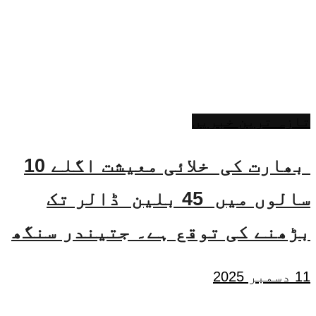
تازہ ترین خبریں
بھارت کی خلائی معیشت اگلے 10
سالوں میں 45 بلین ڈالر تک
بڑھنے کی توقع ہے۔ جتیندر سنگھ
11 دسمبر 2025