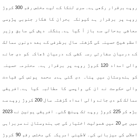
روپے برقرار رکھی ہے۔ سری لنکا کے لیے مختص رقم 300 کروڑ
روپے پر برقرار ہے کیونکہ بحران کا شکار جنوبی پڑوسی
معاشی بدحالی سے باز آ گیا ہے۔بنگلہ دیش کی سابق وزیر
اعظم شیخ حسینہ کی گزشتہ سال برطرفی کے بعد دونوں ممالک
کے درمیان سفارتی رسہ کشی کے درمیان ڈھاکہ کو دی جانے
والی امداد 120 کروڑ روپے پر برقرار ہے۔ محترمہ حسینہ
کو ہندوستان میں پناہ دی گئی ہے، محمد یونس کی قیادت
والی حکومت نے ان کی واپسی کا مطالبہ کیا ہے۔افریقی
ممالک کو دی جانے والی امداد گزشتہ سال 200 کروڑ روپے سے
بڑھ کر 225 کروڑ روپے تک پہنچ گئی۔ افریقی یونین نے 2023
میں جی 20 میں شمولیت اختیار کی جب ہندوستان نے سربراہی
اجلاس کی میزبانی کی۔ لاطینی امریکہ کی مختص رقم 90 کروڑ