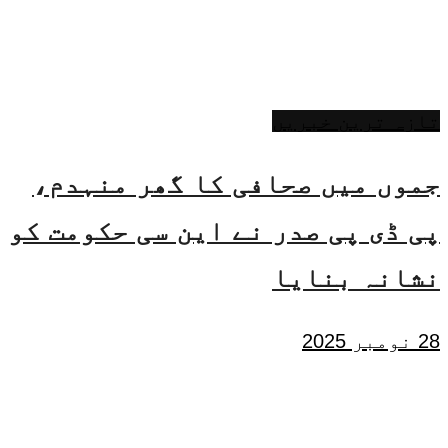
تازہ ترین خبریں
جموں میں صحافی کا گھر منہدم،
پی ڈی پی صدر نے این سی حکومت کو
نشانہ بنایا
28 نومبر 2025