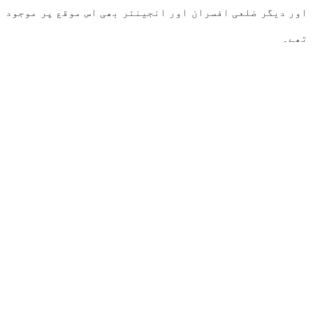
اور دیگر ضلعی افسران اور انجینئر بھی اس موقع پر موجود
تھے۔