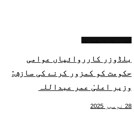
تازہ ترین خبریں
بلڈوزر کارروائیاں عوامی
حکومت کو کمزور کرنے کی سازش:
وزیر اعلیٰ عمر عبداللہ
28 نومبر 2025