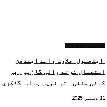
تازہ ترین خبریں
ایتھنول ملاوٹ والے ایندھن
استعمال کرنے والی گاڑیوں پر
کوئی منفی اثر نہیں ہوا۔ گڈکری
11 دسمبر 2025