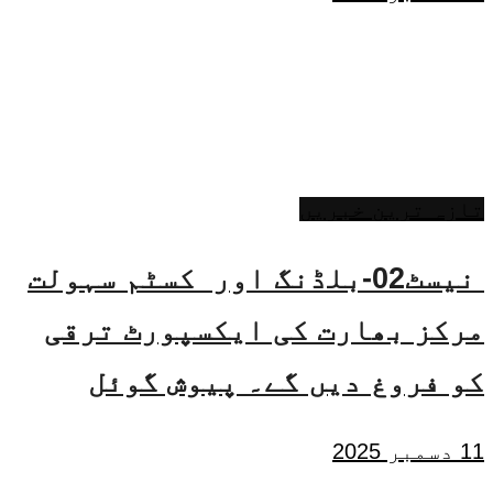
تازہ ترین خبریں
نیسٹ02-بلڈنگ اور کسٹم سہولت
مرکز بھارت کی ایکسپورٹ ترقی
کو فروغ دیں گے۔ پیوش گوئل
11 دسمبر 2025