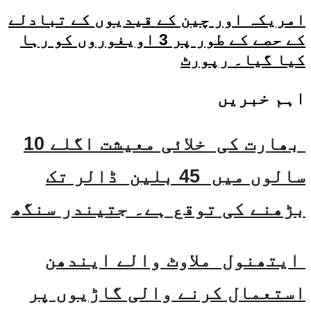
امریکہ اور چین کے قیدیوں کے تبادلے
کے حصے کے طور پر 3 اویغوروں کو رہا
کیا گیا۔ رپورٹ
اہم خبریں
بھارت کی خلائی معیشت اگلے 10
سالوں میں 45 بلین ڈالر تک
بڑھنے کی توقع ہے۔ جتیندر سنگھ
ایتھنول ملاوٹ والے ایندھن
استعمال کرنے والی گاڑیوں پر