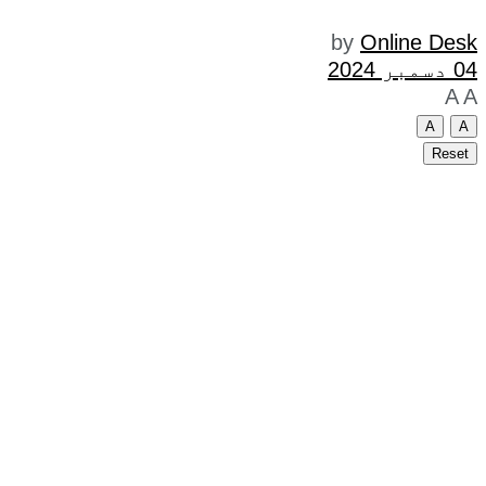
by
Online Desk
04 دسمبر 2024
A
A
A
A
Reset