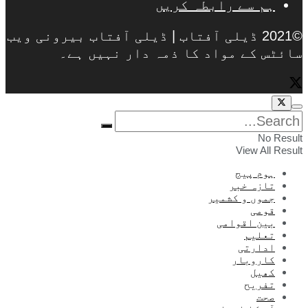
ہم سے رابطہ کریں
©2021 ڈیلی آفتاب | ڈیلی آفتاب بیرونی ویب
سائٹس کے مواد کا ذمہ دار نہیں ہے۔
No Result
View All Result
ہوم پیج
تازہ خبر
جموں و کشمیر
قومی
بین اقوامی
تعلیم
ادارتی
کاروبار
کھیل
تفریح
صحت