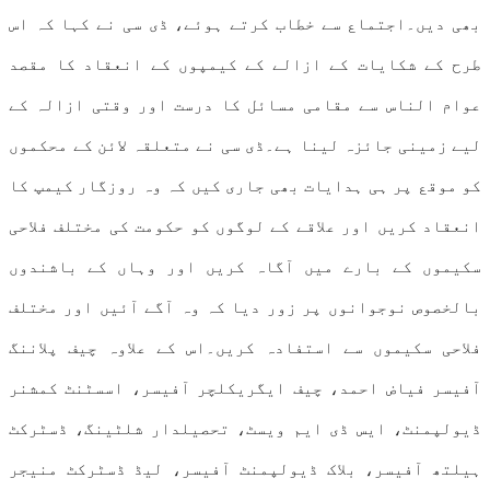
بھی دیں۔اجتماع سے خطاب کرتے ہوئے، ڈی سی نے کہا کہ اس
طرح کے شکایات کے ازالے کے کیمپوں کے انعقاد کا مقصد
عوام الناس سے مقامی مسائل کا درست اور وقتی ازالہ کے
لیے زمینی جائزہ لینا ہے۔ڈی سی نے متعلقہ لائن کے محکموں
کو موقع پر ہی ہدایات بھی جاری کیں کہ وہ روزگار کیمپ کا
انعقاد کریں اور علاقے کے لوگوں کو حکومت کی مختلف فلاحی
سکیموں کے بارے میں آگاہ کریں اور وہاں کے باشندوں
بالخصوص نوجوانوں پر زور دیا کہ وہ آگے آئیں اور مختلف
فلاحی سکیموں سے استفادہ کریں۔اس کے علاوہ چیف پلاننگ
آفیسر فیاض احمد، چیف ایگریکلچر آفیسر، اسسٹنٹ کمشنر
ڈیولپمنٹ، ایس ڈی ایم ویسٹ، تحصیلدار شلٹینگ، ڈسٹرکٹ
ہیلتھ آفیسر، بلاک ڈیولپمنٹ آفیسر، لیڈ ڈسٹرکٹ منیجر