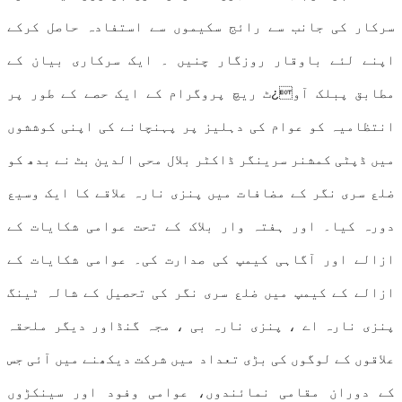
سرکار کی جانب سے رائج سکیموں سے استفادہ حاصل کرکے
اپنے لئے باوقار روزگار چنیں ۔ ایک سرکاری بیان کے
مطابق پبلک آو¿ٹ ریچ پروگرام کے ایک حصے کے طور پر
انتظامیہ کو عوام کی دہلیز پر پہنچانے کی اپنی کوششوں
میں ڈپٹی کمشنر سرینگر ڈاکٹر بلال محی الدین بٹ نے بدھ کو
ضلع سری نگر کے مضافات میں پنزی نارہ علاقے کا ایک وسیع
دورہ کیا۔ اور ہفتہ وار بلاک کے تحت عوامی شکایات کے
ازالے اور آگاہی کیمپ کی صدارت کی۔ عوامی شکایات کے
ازالے کے کیمپ میں ضلع سری نگر کی تحصیل کے شالہ ٹینگ
پنزی نارہ اے ، پنزی نارہ بی ، مجہ گنڈاور دیگر ملحقہ
علاقوں کے لوگوں کی بڑی تعداد میں شرکت دیکھنے میں آئی جس
کے دوران مقامی نمائندوں، عوامی وفود اور سینکڑوں