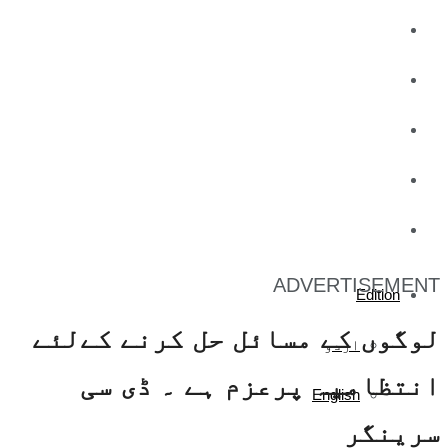
کاروبار
کھیل
تفریح
صحت
آج کا اخبار
ADVERTISEMENT
Edition
لوگوں کے مسائل حل کرنے کےلئے
اردو
انتظامیہ پرعزم ہے ۔ ڈی سی
English
سرینگر