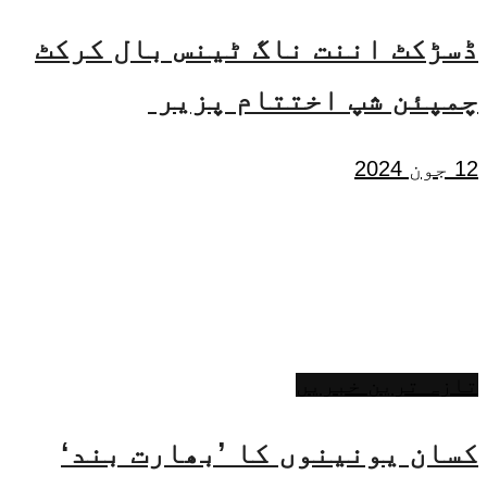
ڈسڑکٹ اننت ناگ ٹینس بال کرکٹ
چمپئن شپ اختتام پزیر
12 جون 2024
تازہ ترین خبریں
کسان یونینوں کا ’بھارت بند‘