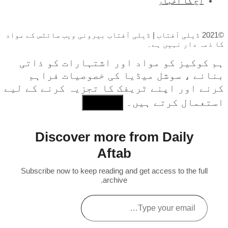
آج کا اخبار
©2021 ڈیلی آفتاب | ڈیلی آفتاب بیرونی ویب سائٹس کے مواد
کا ذمہ دار نہیں ہے۔
ہم کوکیز کو مواد اور اشتہارات کو ذاتی
بنانے ، سوشل میڈیا کی خصوصیات فراہم
کرنے اور اپنے ٹریفک کا تجزیہ کرنے کے لیے
استعمال کرتے ہیں۔
I Agree
Discover more from Daily
Aftab
Subscribe now to keep reading and get access to the full
archive.
Type
your
email…