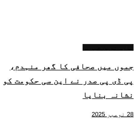
تازہ ترین خبریں
جموں میں صحافی کا گھر منہدم،
پی ڈی پی صدر نے این سی حکومت کو
نشانہ بنایا
28 نومبر 2025