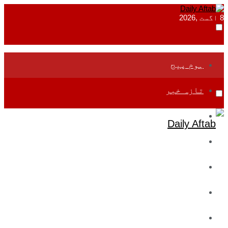
8 اگست ,2026
ہوم پیج
تازہ خبر
جموں و کشمیر
قومی
بین اقوامی
تعلیم
ادارتی