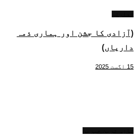
ادارتی
(آزادی کا جشن اور ہماری ذمہ
داریاں)
15 اگست 2025
تازہ ترین خبریں