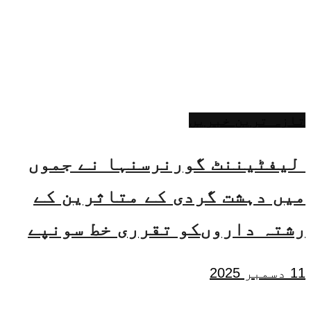
تازہ ترین خبریں
لیفٹیننٹ گورنرسنہا نے جموں
میں دہشت گردی کے متاثرین کے
رشتہ داروںکو تقرری خط سونپے
11 دسمبر 2025