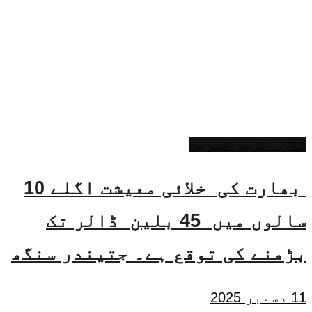
تازہ ترین خبریں
بھارت کی خلائی معیشت اگلے 10
سالوں میں 45 بلین ڈالر تک
بڑھنے کی توقع ہے۔ جتیندر سنگھ
11 دسمبر 2025