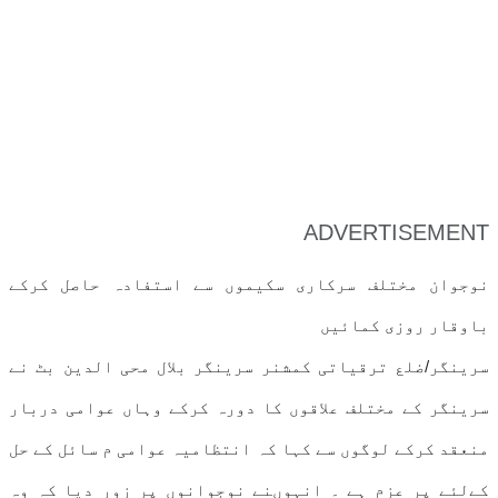
ADVERTISEMENT
نوجوان مختلف سرکاری سکیموں سے استفادہ حاصل کرکے
باوقار روزی کمائیں
سرینگر/ضلع ترقیاتی کمشنر سرینگر بلال محی الدین بٹ نے
سرینگر کے مختلف علاقوں کا دورہ کرکے وہاں عوامی دربار
منعقد کرکے لوگوں سے کہا کہ انتظامیہ عوامی م سائل کے حل
کےلئے پر عزم ہے ۔ انہوںنے نوجوانوں پر زور دیا کہ وہ