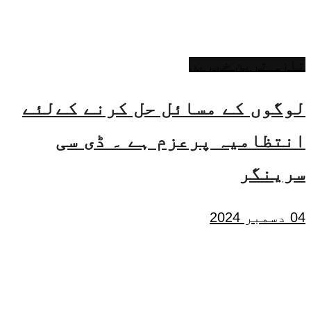
تازہ ترین خبریں
لوگوں کے مسائل حل کرنے کےلئے
انتظامیہ پرعزم ہے ۔ ڈی سی
سرینگر
04 دسمبر 2024