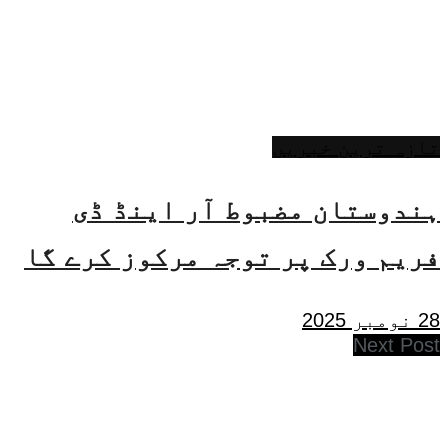
تازہ ترین خبریں
ہندوستان مضبوط آر اینڈ ڈی
فریم ورک پر توجہ مرکوز کرے گا
28 نومبر 2025
Next Post