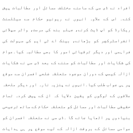
افراد نے ڈی سی کے سامنے مختلف مسائل اور مطالبات پیش
کئے۔ اس کے علاوہ انہوں نے ریونیو حکام سے سیٹلمنٹ
ریکارڈ کو اپ ڈیٹ کرنے، جہلم بند کی مرمت، واٹر سپلائی
انفراسٹرکچر کو بڑھانے، بینک اے ٹی ایم کی سہولت کی
فراہمی اور دیگر ترقیاتی امور کا بھی مطالبہ کیا۔عوام
کی شکایات اور مطالبات کو سننے کے بعد ڈی سی نے شکایات
ازالہ کیمپ کے دوران موجود متعلقہ ضلعی افسران سے موقع
پر ہی جواب طلب کیا۔انہوں نے پنزیہ نارہ اور دیگر ملحقہ
علاقوں کے لوگوں کو یقین دلایا کہ ان کے پیش کردہ تمام
حقیقی مطالبات اور مسائل کو متعلقہ حکام کے ساتھ ترجیحی
بنیادوں پر اٹھایا جائے گا ۔ڈی سی نے متعلقہ افسران کو
عوامی مسائل کے بروقت ازالہ کے لیے موقع پر ہی ہدایات