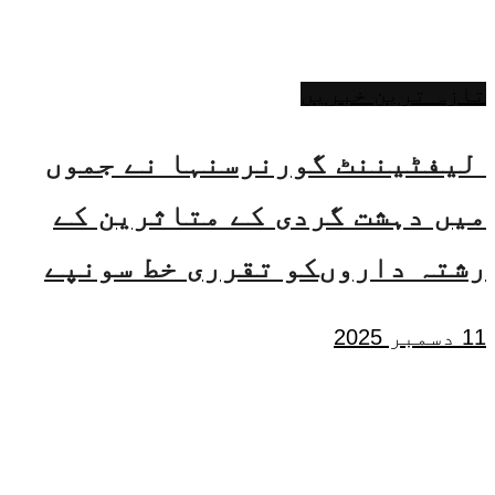
تازہ ترین خبریں
لیفٹیننٹ گورنرسنہا نے جموں
میں دہشت گردی کے متاثرین کے
رشتہ داروںکو تقرری خط سونپے
11 دسمبر 2025