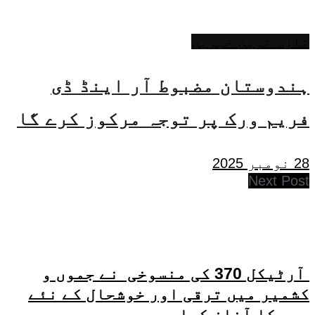
تازہ ترین خبریں
ہندوستان مضبوط آر اینڈ ڈی
فریم ورک پر توجہ مرکوز کرے گا
28 نومبر 2025
Next Post
آرٹیکل 370 کی منسوخی نے جموں و
کشمیر میں ترقی اور خوشحال کے نئے
دور کا آغاز کیا۔ مودی