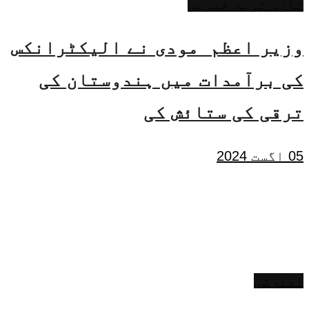
تازہ ترین خبریں
وزیر اعظم مودی نے الیکٹرانکس
کی برآمدات میں ہندوستان کی
ترقی کی ستائش کی
05 اگست 2024
ادارتی