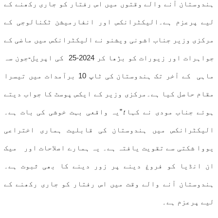
ہندوستان آنے والے وقتوں میں اس رفتار کو جاری رکھنے کے
لیے پرعزم ہے۔الیکٹرانکس اور انفارمیشن ٹکنالوجی کے
مرکزی وزیر جناب اشونی ویشنو نے الیکٹرانکس میں ماضی کے
جواہرات اور زیورات کو بڑھا کر 2024-25 کی اپریل-جون سہ
ماہی کے آخر تک ہندوستان کی ٹاپ 10 برآمدات میں تیسرا
مقام حاصل کیا ہے۔مرکزی وزیر کے ایکس پوسٹ کا جواب دیتے
ہوئے جناب مودی نے کہا؛”یہ واقعی بہت خوشی کی بات ہے۔
الیکٹرانکس میں ہندوستان کی قابلیت ہماری اختراعی
یووا شکتی سے تقویت یافتہ ہے۔ یہ ہمارے اصلاحات اور میک
ان انڈیا کو فروغ دینے پر زور دینے کا بھی ثبوت ہے۔
ہندوستان آنے والے وقت میں اس رفتار کو جاری رکھنے کے
لیے پرعزم ہے۔