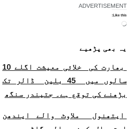
ADVERTISEMENT
Like this:
Loading…
یہ بھی
پڑھیے
بھارت کی خلائی معیشت اگلے 10
سالوں میں 45 بلین ڈالر تک
بڑھنے کی توقع ہے۔ جتیندر سنگھ
ایتھنول ملاوٹ والے ایندھن