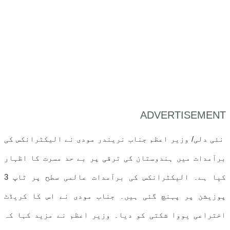
ADVERTISEMENT
نئی دلی/ وزیر اعظم جناب نریندر مودی نے الیکٹرانکس کی
برآمدات میں ہندوستان کی ترقی پر بے حد مسرت کا اظہار
کیا ہے۔ الیکٹرانکس کی برآمدات عالمی سطح پر ٹاپ 3
پوزیشن پر پہنچ گئی ہیں۔ جناب مودی نے اس کا کریڈٹ
اختراعی یووا شکتی کو دیا۔ وزیر اعظم نے مزید کہا کہ