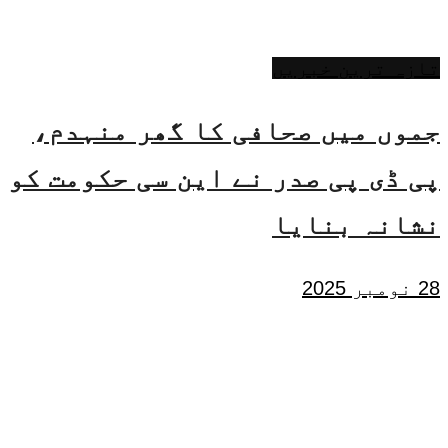
تازہ ترین خبریں
جموں میں صحافی کا گھر منہدم،
پی ڈی پی صدر نے این سی حکومت کو
نشانہ بنایا
28 نومبر 2025