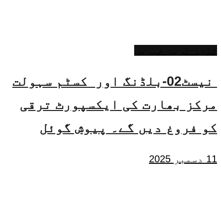
تازہ ترین خبریں
نیسٹ02-بلڈنگ اور کسٹم سہولت
مرکز بھارت کی ایکسپورٹ ترقی
کو فروغ دیں گے۔ پیوش گوئل
11 دسمبر 2025