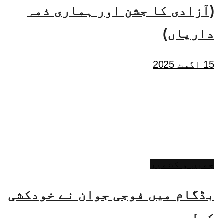
(آزادی کا جشن اور ہماری ذمہ
داریاں)
15 اگست 2025
جموں و کشمیر
بڈگام میں فوجی جوان نے خودکشی
کرلی