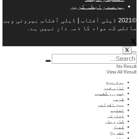
ہم سے رابطہ کریں
©2021 ڈیلی آفتاب | ڈیلی آفتاب بیرونی ویب
سائٹس کے مواد کا ذمہ دار نہیں ہے۔
No Result
View All Result
ہوم پیج
تازہ خبر
جموں و کشمیر
قومی
بین اقوامی
تعلیم
ادارتی
کاروبار
کھیل
تفریح
صحت