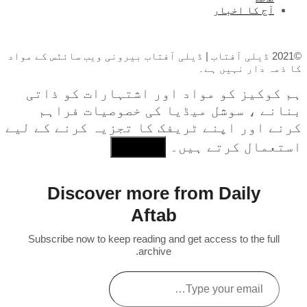
آج کا اخبار
©2021 ڈیلی آفتاب | ڈیلی آفتاب بیرونی ویب سائٹس کے مواد
کا ذمہ دار نہیں ہے۔
ہم کوکیز کو مواد اور اشتہارات کو ذاتی
بنانے ، سوشل میڈیا کی خصوصیات فراہم
کرنے اور اپنے ٹریفک کا تجزیہ کرنے کے لیے
استعمال کرتے ہیں۔
I Agree
Discover more from Daily
Aftab
Subscribe now to keep reading and get access to the full
archive.
Type
your