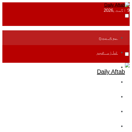
9 اگست ,2026
ہوم پیج
تازہ خبر
جموں و کشمیر
قومی
بین اقوامی
تعلیم
ادارتی