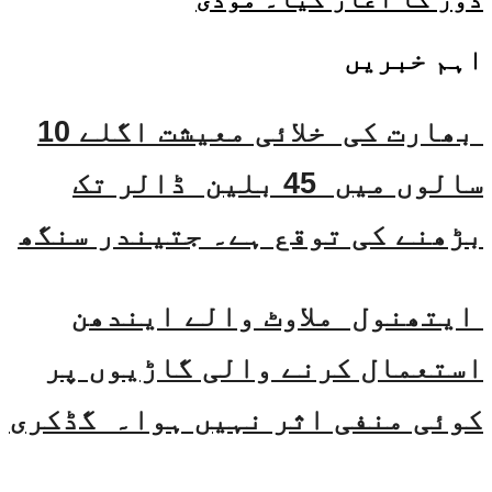
اہم خبریں
بھارت کی خلائی معیشت اگلے 10
سالوں میں 45 بلین ڈالر تک
بڑھنے کی توقع ہے۔ جتیندر سنگھ
ایتھنول ملاوٹ والے ایندھن
استعمال کرنے والی گاڑیوں پر
کوئی منفی اثر نہیں ہوا۔ گڈکری