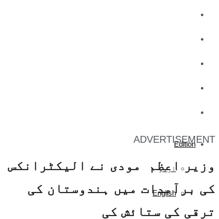
کاروبار
کھیل
تفریح
صحت
آج کا اخبار
ADVERTISEMENT
Edition
وزیر اعظم مودی نے الیکٹرانکس
اردو
کی برآمدات میں ہندوستان کی
English
ترقی کی ستائش کی