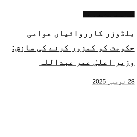
تازہ ترین خبریں
بلڈوزر کارروائیاں عوامی
حکومت کو کمزور کرنے کی سازش:
وزیر اعلیٰ عمر عبداللہ
28 نومبر 2025