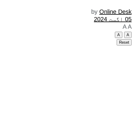
by
Online Desk
05 اگست 2024
A
A
A
A
Reset