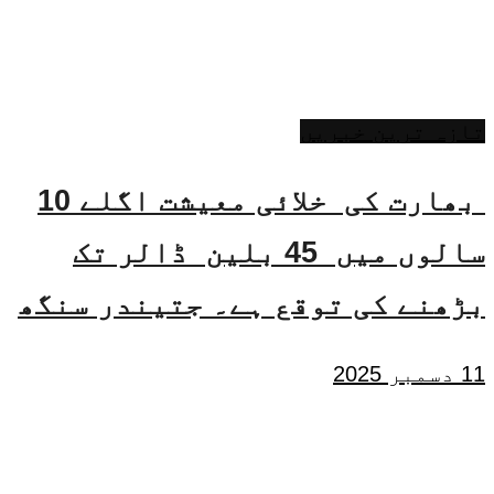
تازہ ترین خبریں
بھارت کی خلائی معیشت اگلے 10
سالوں میں 45 بلین ڈالر تک
بڑھنے کی توقع ہے۔ جتیندر سنگھ
11 دسمبر 2025