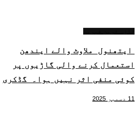
تازہ ترین خبریں
ایتھنول ملاوٹ والے ایندھن
استعمال کرنے والی گاڑیوں پر
کوئی منفی اثر نہیں ہوا۔ گڈکری
11 دسمبر 2025