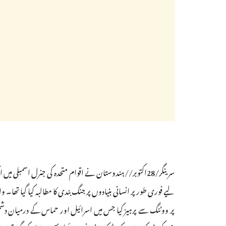
سرینگر/28اکتوبر//ہندوستان نے اقوام متحدہ کی جنرل اسمبل
لیے فوری طور پر انسانی بنیادوں پر جنگ بندی کا مطالبہ کیا گیا تھا
پر ووٹنگ سے پرہیز کیا جس میں اسرائیل اور حماس کے درمیان دشمنی 