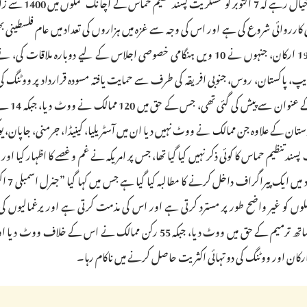
غزہ کی پٹی تک بلا روک ٹوک انسانی رسائی کا بھی مطالبہ کیا گیا 
ارروائی شروع کی ہے اور اس کی وجہ سے غزہ میں ہزاروں کی تعداد میں عام فلسطینی 
جا رہے ہیں۔اقوام متحدہ کی جنرل اسمبلی (یو این جی اے) کے 193 ارکان، جنہوں نے 10 ویں ہنگامی خصوصی اجلاس کے لیے دوبارہ مل
 بنگلہ دیش، مالدیپ، پاکستان، روس، جنوبی افریقہ کی طرف سے حمایت یافتہ مسودہ قرارداد پر ووٹنگ 
’شہریوں کا تحفظ اور قانونی اور ان
رہے۔ ہندوستان کے علاوہ جن ممالک نے ووٹ نہیں دیا ان میں آسٹریلیا، کینیڈا، جرمنی، جاپان، 
د تنظیم حماس کا کوئی ذکر نہیں کیا گیا تھا، جس پر امریکہ نے غم و غصے کا اظہار کیا او
و غیر واضح طور پر مسترد کرتی ہے اور اس کی مذمت کرتی ہے اور یرغمالیوں کی ر
ود ارکان اور ووٹنگ کی دو تہائی اکثریت حاصل کرنے میں ناکام رہا۔