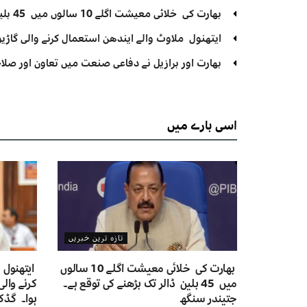
بھارت کی خلائی معیشت اگلے 10 سالوں میں 45 بلین ڈالر تک بڑھنے کی توقع ہے۔ جتیندر سنگھ
ایتھنول ملاوٹ والے ایندھن استعمال کرنے والی گاڑیوں
بھارت اور برازیل نے دفاعی صنعت میں تعاون اور صلاح
اسی
بارے میں
تازہ ترین خبریں
بھارت کی خلائی معیشت اگلے 10 سالوں
ایتھنول 
میں 45 بلین ڈالر تک بڑھنے کی توقع ہے۔
کرنے والی
جتیندر سنگھ
ہوا۔ گڈک