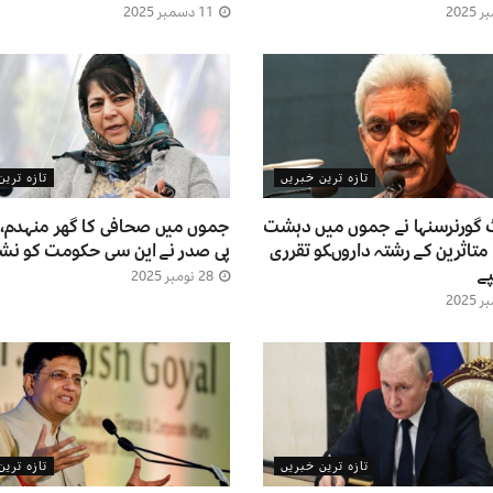
11 دسمبر 2025
تازہ ترین خبریں
تازہ تری
 گورنرسنہا نے جموں میں دہشت
جموں میں صحافی کا گھر منہدم، 
متاثرین کے رشتہ داروںکو تقرری
پی صدر نے این سی حکومت کو نشانہ
ے
28 نومبر 2025
تازہ ترین خبریں
تازہ تری