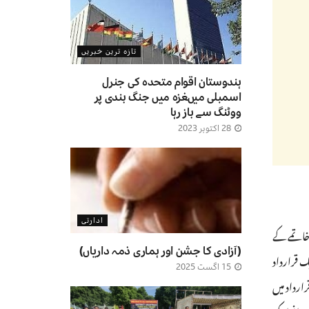
تازہ ترین خبریں
ہندوستان اقوام متحدہ کی جنرل
اسمبلی میںغزہ میں جنگ بندی پر
ووٹنگ سے باز رہا
28 اکتوبر 2023
ادارتی
 خاتمے کے
(آزادی کا جشن اور ہماری ذمہ داریاں)
ک قرارداد
15 اگست 2025
ارداد میں