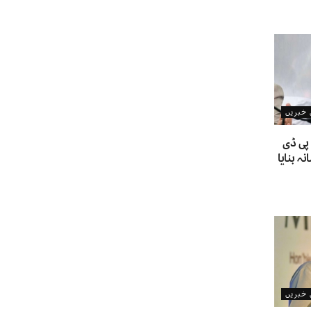
ن خبریں
پی ڈی
 بنایا
ن خبریں