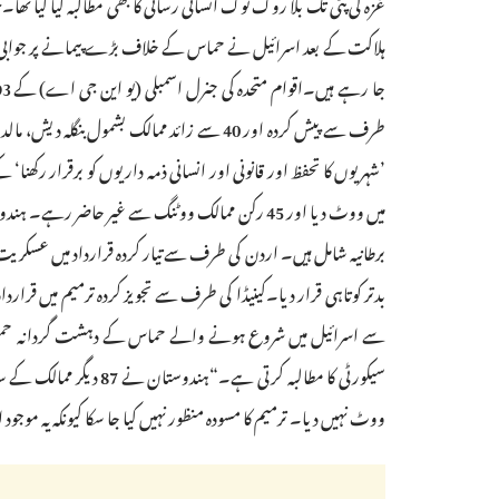
ہلاکت کے بعد اسرائیل نے حماس کے خلاف بڑے پیمانے پر جوابی ک
طرف سے پیش کردہ اور 40 سے زائد ممالک بشمول
میں ووٹ دیا اور 45 رکن ممالک ووٹنگ سے غیر حاضر 
برطانیہ شامل ہیں۔ اردن کی طرف سے تیار کردہ قرارداد میں عسکریت پسن
سے اسرائیل میں شروع ہونے والے حماس کے دہشت گردانہ حملوں ک
ووٹ نہیں دیا۔ ترمیم کا مسودہ منظور نہیں کیا جا سکا کیونکہ یہ موج