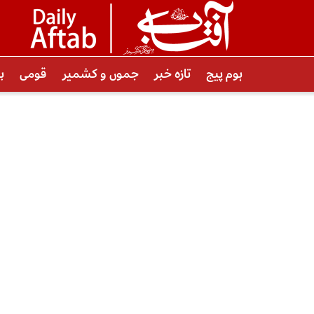
ہوم پیج
تازہ خبر
جموں و کشمیر
قومی
ب