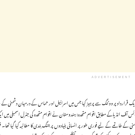
ADVERTISEMENT
ی میں ایک قرارداد پر ووٹنگ سے پرہیز کیا جس میں اسرائیل اور حماس کے درمیان دشمنی کے
۔ وائس آف انڈیاکے مطابق اقوام متحدہ: ہندوستان نے اقوام متحدہ کی جنرل اسمبلی میں ای
کے خاتمے کے لیے فوری طور پر انسانی بنیادوں پر جنگ بندی کا مطالبہ کیا گیا تھا۔ قر