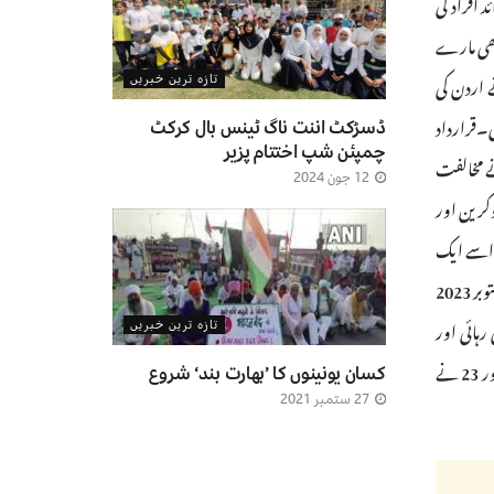
تھا۔خیال رہے کہ 7 اکتوبر کو عسکریت پسند تنظیم حماس کے اچانک حملوں میں 1400 سے زائد افراد کی
بھی مارے
اقات کی، نے اردن کی
تازہ ترین خبریں
کی۔قرارداد
ڈسڑکٹ اننت ناگ ٹینس بال کرکٹ
چمپئن شپ اختتام پزیر
سانی ذمہ داریوں کو برقرار رکھنا‘ کے عنوان سے پیش کی گئی تھی، جس کے حق میں 120 ممالک نے ووٹ دیا، جبکہ 14 نے مخالفت
12 جون 2024
یوکرین اور
ر اسے ایک
بدتر کوتاہی قرار دیا۔کینیڈا کی طرف سے تجویز کردہ ترمیم میں قرارداد میں ایک پیراگراف داخل کرنے کا مطالبہ کیا گیا ہے جس میں کہا گیا ”جنرل اسمبلی 7 اکتوبر 2023
ہائی اور
تازہ ترین خبریں
سیکورٹی کا مطالبہ کرتی ہے۔“ہندوستان نے 87 دیگر ممالک کے ساتھ ترمیم کے حق میں ووٹ دیا، جبکہ 55 رکن ممالک نے اس کے خلاف ووٹ دیا اور 23 نے
کسان یونینوں کا ’بھارت بند‘ شروع
27 ستمبر 2021