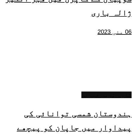
ژالہ باری
06 مئی 2023
تازہ ترین خبریں
ہندوستان شمسی توانائی کی
پیداوار میں جاپان کو پیچھے