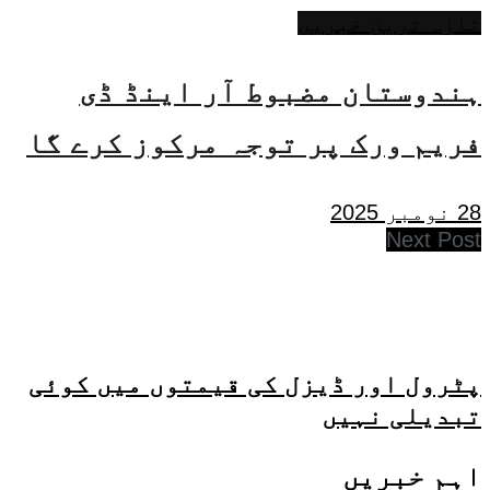
تازہ ترین خبریں
ہندوستان مضبوط آر اینڈ ڈی
فریم ورک پر توجہ مرکوز کرے گا
28 نومبر 2025
Next Post
پٹرول اور ڈیزل کی قیمتوں میں کوئی
تبدیلی نہیں
اہم خبریں