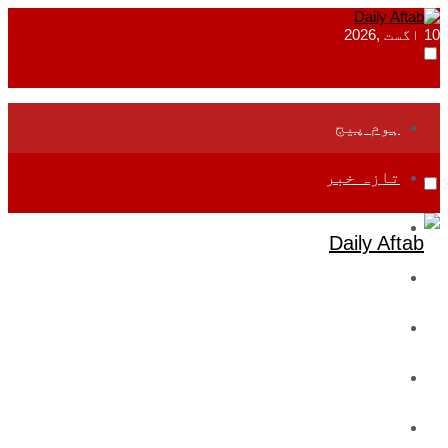
10 اگست ,2026
ہوم پیج
تازہ خبر
جموں و کشمیر
قومی
بین اقوامی
تعلیم
ادارتی