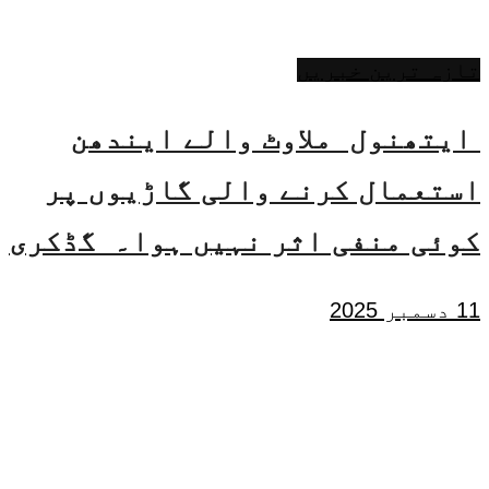
تازہ ترین خبریں
ایتھنول ملاوٹ والے ایندھن
استعمال کرنے والی گاڑیوں پر
کوئی منفی اثر نہیں ہوا۔ گڈکری
11 دسمبر 2025