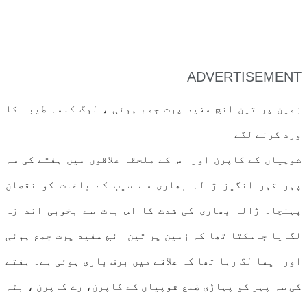
ADVERTISEMENT
زمین پر تین انچ سفید پرت جمع ہوئی ، لوگ کلمہ طیبہ کا
ورد کرنے لگے
شوپیاں کے کاپرن اور اس کے ملحقہ علاقوں میں ہفتے کی سہ
پہر قہر انگیز ژالہ بھاری سے سیب کے باغات کو نقصان
پہنچا۔ ژالہ بھاری کی شدت کا اس بات سے بخوبی اندازہ
لگایا جاسکتا تھا کہ زمین پر تین انچ سفید پرت جمع ہوئی
اورا یسا لگ رہا تھا کہ علاقے میں برف باری ہوئی ہے۔ ہفتے
کی سہ پہر کو پہاڑی ضلع شوپیاں کے کاپرن، رے کاپرن ، بٹہ