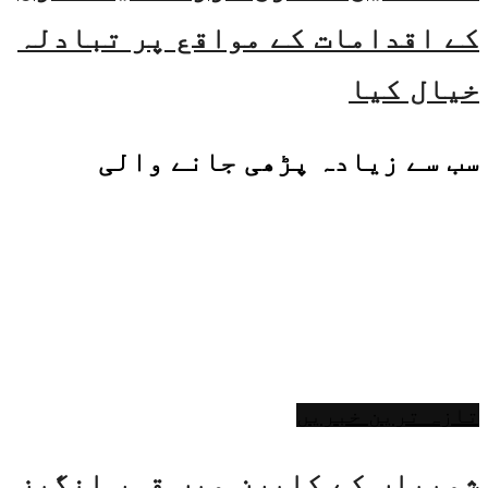
کے اقدامات کے مواقع پر تبادلہ
خیال کیا
سب سے زیادہ پڑھی جانے والی
تازہ ترین خبریں
شوپیاں کے کاپرن میں قہر انگیز