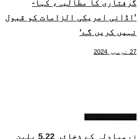
گرفتاری کا مطالبہ، کہا-
’اڈانی امریکی الزامات کو قبول
نہیں کریں گے‘
27 نومبر 2024
تازہ ترین خبریں
زرمبادلہ کے ذخائر 5.22 بلین