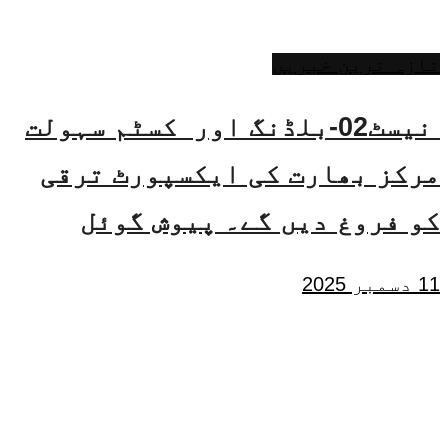
تازہ ترین خبریں
نیسٹ02-بلڈنگ اور کسٹم سہولت
مرکز بھارت کی ایکسپورٹ ترقی
کو فروغ دیں گے۔ پیوش گوئل
11 دسمبر 2025