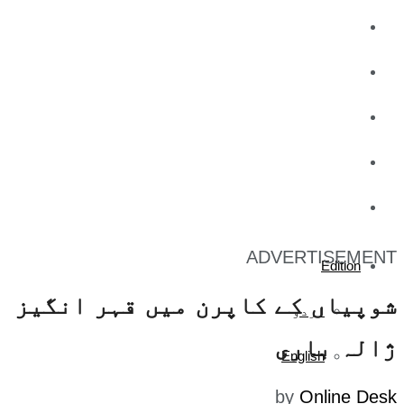
کاروبار
کھیل
تفریح
صحت
آج کا اخبار
ADVERTISEMENT
Edition
شوپیاں کے کاپرن میں قہر انگیز
اردو
ژالہ باری
English
by
Online Desk