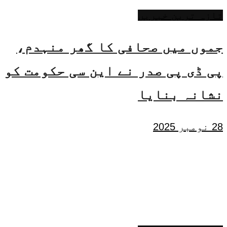
تازہ ترین خبریں
جموں میں صحافی کا گھر منہدم،
پی ڈی پی صدر نے این سی حکومت کو
نشانہ بنایا
28 نومبر 2025