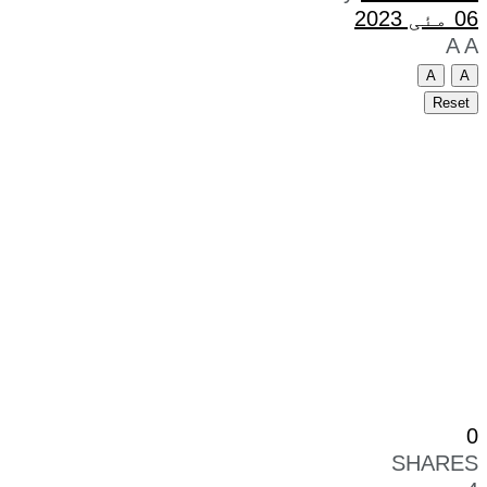
06 مئی 2023
A
A
A
A
Reset
0
SHARES