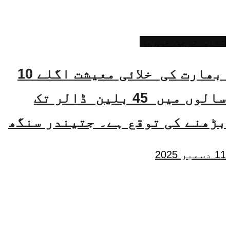
تازہ ترین خبریں
بھارت کی خلائی معیشت اگلے 10
سالوں میں 45 بلین ڈالر تک
بڑھنے کی توقع ہے۔ جتیندر سنگھ
11 دسمبر 2025