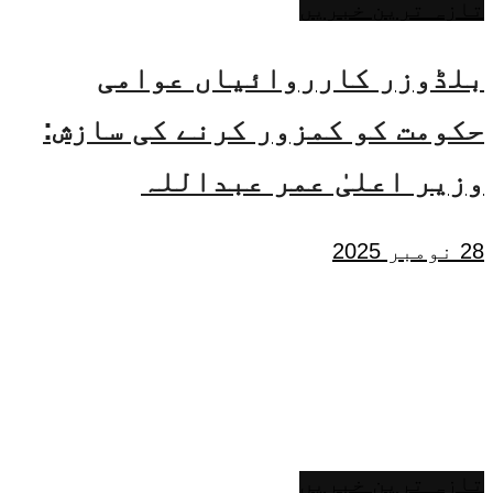
تازہ ترین خبریں
بلڈوزر کارروائیاں عوامی
حکومت کو کمزور کرنے کی سازش:
وزیر اعلیٰ عمر عبداللہ
28 نومبر 2025
تازہ ترین خبریں