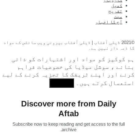
کھیل
تفریح
صحت
آج کا اخبار
©2021 ڈیلی آفتاب | ڈیلی آفتاب بیرونی ویب سائٹس کے مواد
کا ذمہ دار نہیں ہے۔
ہم کوکیز کو مواد اور اشتہارات کو ذاتی
بنانے ، سوشل میڈیا کی خصوصیات فراہم
کرنے اور اپنے ٹریفک کا تجزیہ کرنے کے لیے
استعمال کرتے ہیں۔
I Agree
Discover more from Daily
Aftab
Subscribe now to keep reading and get access to the full
archive.