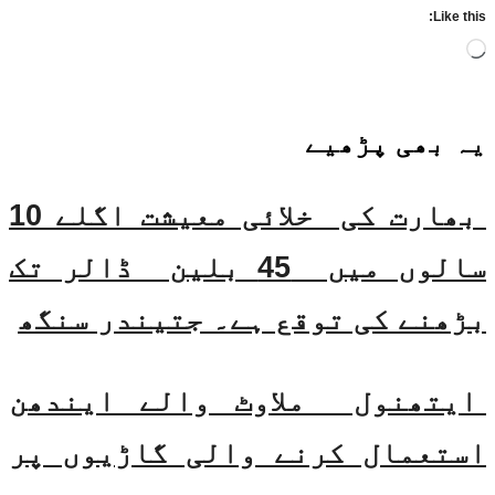
Like this:
Loading…
یہ بھی
پڑھیے
بھارت کی خلائی معیشت اگلے 10
سالوں میں 45 بلین ڈالر تک
بڑھنے کی توقع ہے۔ جتیندر سنگھ
ایتھنول ملاوٹ والے ایندھن
استعمال کرنے والی گاڑیوں پر