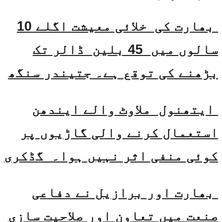
بھارت کی خلائی معیشت اگلے 10
سالوں میں 45 بلین ڈالر تک
بڑھنے کی توقع ہے۔ جتیندر سنگھ
ایتھنول ملاوٹ والے ایندھن
استعمال کرنے والی گاڑیوں پر
کوئی منفی اثر نہیں ہوا۔ گڈکری
بھارت اور برازیل نے دفاعی
صنعت میں تعاون اور صلاحیت سازی