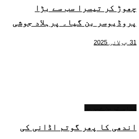
چھوڑ کر تیسرا سب سے بڑا
پروڈیوسر بن گیا۔ پرہلاد جوشی
31 جولائی 2025
تازہ ترین خبریں
اندھی کا پھر گوتم اڈانی کی