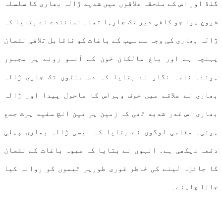
گنڈ اور اس کے ملحقہ علاقوں میں شدید ژالہ بھاری کا سلسلہ
شروع ہوا جو کافی دیر تک جارہا تھا۔ نمائندے نے بتایا کہ
ژالہ بھاری کی وجہ سے سیب کے باغات کو ناقابل تلافی نقصان
پہنچا ہے اور باغ مالکان خون کے آنسو رونے پر مجبور
ہوئے۔ نامہ نگار نے بتایا کہ دس منٹوں تک جاری ژالہ
بھاری نے علاقے میں خوف وہراس کا ماحول پیدا اور ژالہ
بھاری اس قدر شدید تھی کہ زمین پر تین انچ سفید پرت جمع
ہوئی۔ مقامی لوگوں نے بتایا کہ ایسی ژالہ بھاری پہلی
دفعہ دیکھی ہے۔ انہوں نے بتایا کہ میوہ باغات کے نقصان
کا جائزہ لینے کی خاطر فوری طورپر ٹیموں کو روانہ کیا
جانا چاہئے۔