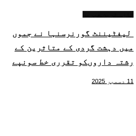
تازہ ترین خبریں
لیفٹیننٹ گورنرسنہا نے جموں
میں دہشت گردی کے متاثرین کے
رشتہ داروںکو تقرری خط سونپے
11 دسمبر 2025