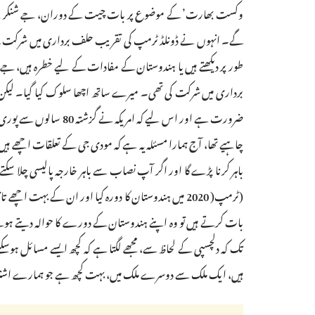
وکست بھارت’ کے موضوع پر بات چیت کے دوران، جے شنکر نے ٹرم
گے۔ انہوں نے ڈونلڈ ٹرمپ کی تقریب حلف برداری میں شرکت کے لیے
طور پر دیکھتے ہیں یا ہندوستان کے مفادات کے لیے خطرہ ہیں، ج
برداری میں شرکت کی تھی۔ میرے ساتھ اچھا سلوک کیا گیا۔ لیکن، س
ضرورت ہے اور اس لیے کہ
چاہیے تھا، آج ہمارا مسئلہ یہ ہے کہ مودی جی کے تعلقات اچھے ہ
باہر کرنا پڑے گا اور اگر آپ نصاب سے باہر خارجہ پالیسی چلا سکتے
(ٹرمپ( 2020 میں ہندوستان کا دورہ کیا اور ان کے 
بات کرتے ہیں تو وہ اپنے ہندوستان کے دورے کا حوالہ دیتے ہوئے
تک کہ دلچسپی کے لحاظ سے، مجھے لگتا ہے کہ کچھ ایسے مسائل ہوسک
ہیں، ایک ملک سے دوسرے ملک میں، بہت کچھ ہے جو ہمارے اش