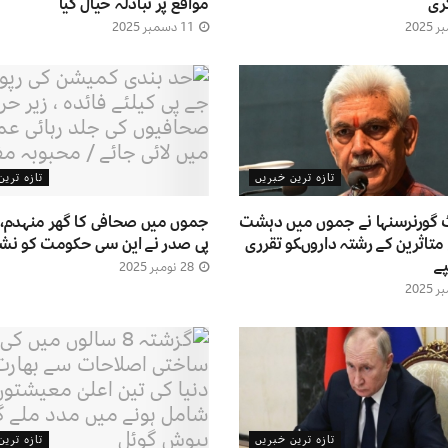
ری
مواقع پر تبادلہ خیال کیا
11 دسمبر 2025
تازہ ترین خبریں
تازہ تری
 گورنرسنہا نے جموں میں دہشت
جموں میں صحافی کا گھر منہدم، 
متاثرین کے رشتہ داروںکو تقرری
پی صدر نے این سی حکومت کو نشانہ
ے
28 نومبر 2025
تازہ ترین خبریں
تازہ تری