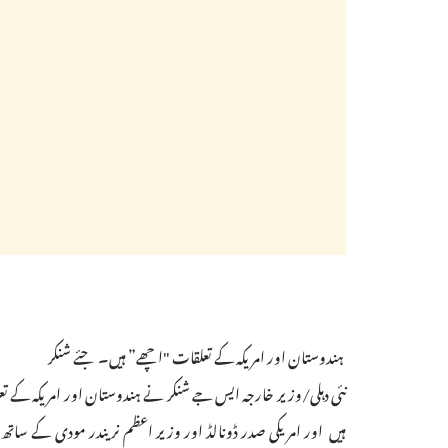
ہندوستان اور امریکہ کے تعلقات "اچھے” ہیں۔ جئے شنکر
نئی دہلی/وزیر خارجہ ایس جے شنکر نے ہندوستان اور امریکہ کے تعل
ہیں اور امریکی صدر ڈونالڈ اور وزیر اعظم نریندر مودی کے ساتھ 