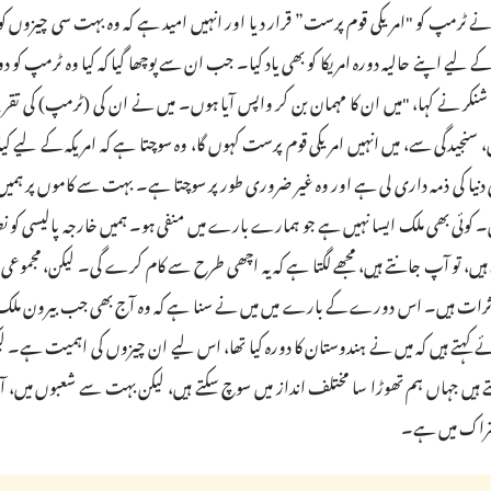
پ کو "امریکی قوم پرست” قرار دیا اور انہیں امید ہے کہ وہ بہت سی چیزوں کو
 اپنے حالیہ دورہ امریکا کو بھی یاد کیا۔ جب ان سے پوچھا گیا کہ کیا وہ ٹرمپ ک
ے شنکر نے کہا، "میں ان کا مہمان بن کر واپس آیا ہوں۔ میں نے ان کی (ٹرمپ) کی ت
نجیدگی سے، میں انہیں امریکی قوم پرست کہوں گا، وہ سوچتا ہے کہ امریکہ کے لیے کی
 امریکہ نے گزشتہ 80 سالوں سے پوری دنیا کی ذمہ داری لی ہے اور وہ غیر ضروری طور پر سوچتا ہے۔ بہت سے کاموں پر ہم
یں۔ کوئی بھی ملک ایسا نہیں ہے جو ہمارے بارے میں منفی ہو۔ ہمیں خارجہ پالیسی ک
 ہیں، تو آپ جانتے ہیں، مجھے لگتا ہے کہ یہ اچھی طرح سے کام کرے گی۔ لیکن، مجموعی ط
بہت اچھے تاثرات ہیں۔ اس دورے کے بارے میں میں نے سنا ہے کہ وہ آج بھی جب بیرون مل
 کہتے ہیں کہ میں نے ہندوستان کا دورہ کیا تھا، اس لیے ان چیزوں کی اہمیت ہے۔ ل
تے ہیں جہاں ہم تھوڑا سا مختلف انداز میں سوچ سکتے ہیں، لیکن بہت سے شعبوں میں،
تراک میں ہے۔