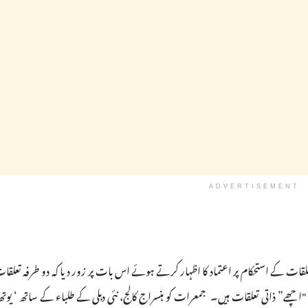
ADVERTISEMENT
قات کے استحکام پر اعتماد کا اظہار کرتے ہوئے اس بات پر زور دیا کہ دو طرفہ تعلق
"اچھے” ذاتی تعلقات ہیں۔ جمعرات کو ہنسراج کالج، نئی دہلی کے طلباء کے ساتھ ‘ یو