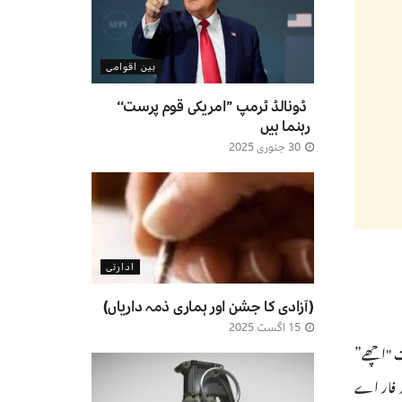
بین اقوامی
ڈونالڈ ٹرمپ ’’امریکی قوم پرست‘‘
رہنما ہیں
30 جنوری 2025
ادارتی
(آزادی کا جشن اور ہماری ذمہ داریاں)
15 اگست 2025
ات "اچھے”
تھ فار اے