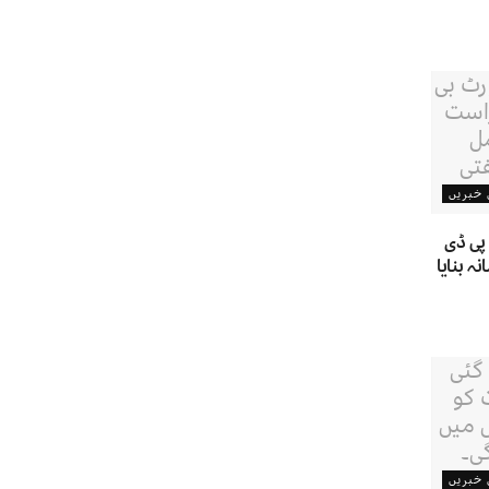
ن خبریں
پی ڈی
 بنایا
ن خبریں