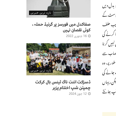
 بدل دیں
و دوست کے
تازہ ترین خبریں
قریب حلف
صفاکدل میں فورسز پر گرنیڈ حملہ ،
کوئی نقصان نہیں
ا کرنے کی
16 جنوری 2022
یں نہیں کرنا
و نصاب سے
ور پر، وہ
ک جانے کی
تازہ ترین خبریں
یکن، یہاں
ڈسڑکٹ اننت ناگ ٹینس بال کرکٹ
چمپئن شپ اختتام پزیر
 آپ جانتے
12 جون 2024