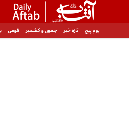
ہوم پیج
تازہ خبر
جموں و کشمیر
قومی
ب