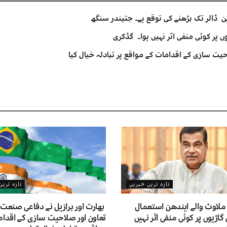
 پر کوئی منفی اثر نہیں ہوا۔ گڈکری
یت سازی کے اقدامات کے مواقع پر تبادلہ خیال کیا
تازہ ترین خبریں
تازہ تری
ملاوٹ والے ایندھن استعمال
بھارت اور برازیل نے دفاعی صنعت
 گاڑیوں پر کوئی منفی اثر نہیں
تعاون اور صلاحیت سازی کے اقدام