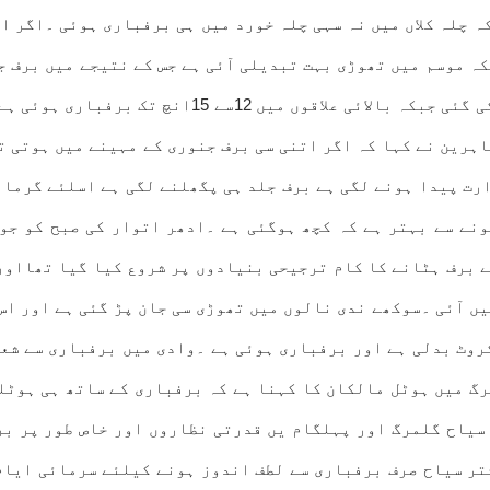
 چلہ کلاں میں نہ سہی چلہ خورد میں ہی برفباری ہوئی ۔اگر اتن
ہ موسم میں تھوڑی بہت تبدیلی آئی ہے جس کے نتیجے میں برف ج
برفباری ہوئی ہے ۔میدانی علاقوں میں 6سے 9انچ برف ر
اہرین نے کہا کہ اگر اتنی سی برف جنوری کے مہینے میں ہوتی ت
ارت پیدا ہونے لگی ہے برف جلد ہی پگھلنے لگی ہے اسلئے گرما
نے سے بہتر ہے کہ کچھ ہوگئی ہے ۔ادھر اتوار کی صبح کو جو 
 برف ہٹانے کا کام ترجیحی بنیادوں پر شروع کیا گیا تھااور 
یں آئی ۔سوکھے ندی نالوں میں تھوڑی سی جان پڑ گئی ہے اور اس
روٹ بدلی ہے اور برفباری ہوئی ہے ۔وادی میں برفباری سے شعب
رگ میں ہوٹل مالکان کا کہنا ہے کہ برفباری کے ساتھ ہی ہوٹل
 سیاح گلمرگ اور پہلگام یں قدرتی نظاروں اور خاص طور پر ب
ر سیاح صرف برفباری سے لطف اندوز ہونے کیلئے سرمائی ایام