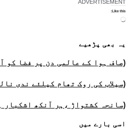
ADVERTISEMENT
Like this:
Loading…
یہ بھی
پڑھیے
(صاف ہوا کے عالمی دن پر فضا کو آ
(سیلاب کی روک تھام کیلئے ندی نال
(سانحہ کشتواڑ ،ہر آنکھ اشکبار ہر
اسی
بارے میں