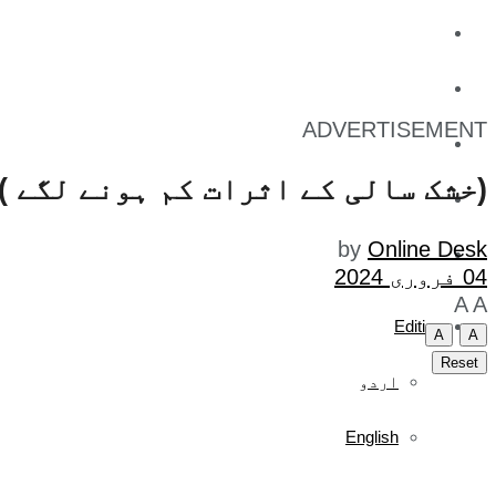
کاروبار
کھیل
ADVERTISEMENT
تفریح
(خشک سالی کے اثرات کم ہونے لگے )
صحت
by
Online Desk
آج کا اخبار
04 فروری 2024
A
A
Edition
A
A
Reset
اردو
English