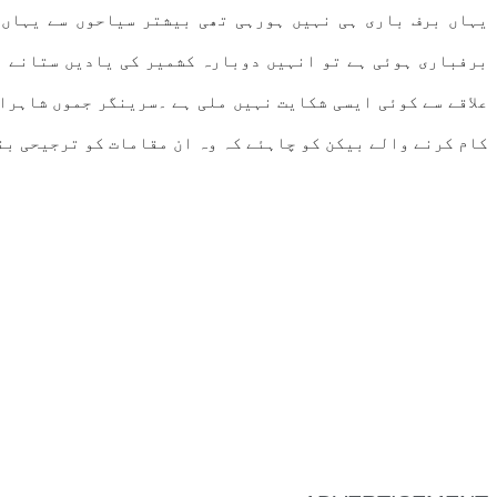
یہاں برف باری ہی نہیں ہورہی تھی بیشتر سیاحوں سے یہاں 
برفباری ہوئی ہے تو انہیں دوبارہ کشمیر کی یادیں ستانے لگ
علاقے سے کوئی ایسی شکایت نہیں ملی ہے ۔سرینگر جموں شاہرا
کام کرنے والے بیکن کو چاہئے کہ وہ ان مقامات کو ترجیحی بن