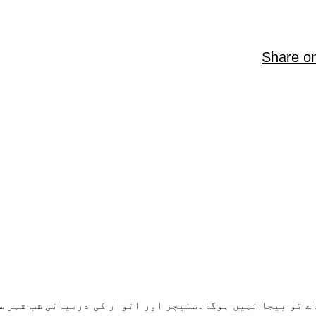
Share o
اے تو بیجا نہیں ہوگا۔سنیچر اور اتوار کی درمیانی شب شہر 