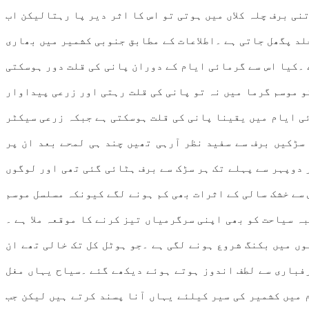
ی برف چلہ کلاں میں ہوتی تو اس کا اثر دیر پا رہتالیکن اب
لد پگھل جاتی ہے ۔اطلاعات کے مطابق جنوبی کشمیر میں بھاری
یکارڈ کی گئی جبکہ بالائی علاقوں میں 12سے 15انچ تک برفباری ہوئی ہے ۔کیا اس سے گرمائی ایام کے دوران پانی کی قلت دور ہوسکتی
و موسم گرما میں نہ تو پانی کی قلت رہتی اور زرعی پیداوار
ئی ایام میں یقینا پانی کی قلت ہوسکتی ہے جبکہ زرعی سیکٹر
سڑکیں برف سے سفید نظر آرہی تھیں چند ہی لمحے بعد ان پر
دوپہر سے پہلے تک ہر سڑک سے برف ہٹائی گئی تھی اور لوگوں
 سے خشک سالی کے اثرات بھی کم ہونے لگے کیونکہ مسلسل موسم
ہ سیاحت کو بھی اپنی سرگرمیاں تیز کرنے کا موقعہ ملا ہے ۔
وں میں بکنگ شروع ہونے لگی ہے ۔جو ہوٹل کل تک خالی تھے ان
رفباری سے لطف اندوز ہوتے ہوئے دیکھے گئے ۔سیاح یہاں مغل
 میں کشمیر کی سیر کیلئے یہاں آنا پسند کرتے ہیں لیکن جب