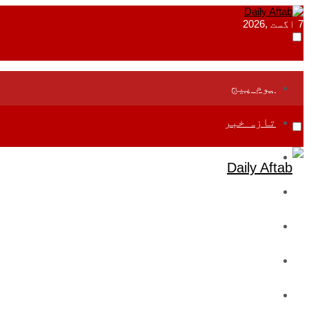
7 اگست ,2026
ہوم پیج
تازہ خبر
جموں و کشمیر
قومی
بین اقوامی
تعلیم
ادارتی