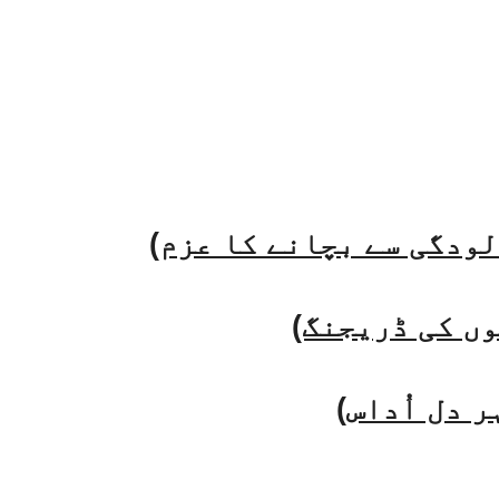
لودگی سے بچانے کا عزم)
وں کی ڈریجنگ)
 دل اُداس)