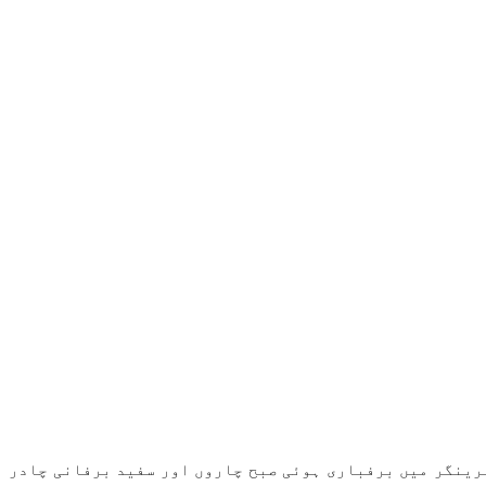
سرینگر میں برفباری ہوئی صبح چاروں اور سفید برفانی چادر