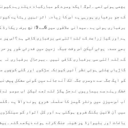
بچھی ہوئی تھی ۔لوگ ایکد وسرے کو مبارکباد دیتے رہے کیونکہ
کے جو برفباری ہورہی ہے اس کا زیادہ اثر نہیں رہتاہے کیونک
ہے اور کیا زراعت کے لئے اتنی سی برفباری کافی ہے ؟اس پر م
بھی عمدہ ہوتی لیکن اس وقت جبکہ زمین میں قدرتی طور پر حر
کے لئے اتنی سی برفباری کافی نہیں ۔بہرحال برفباری نہ ہو
گاڑیاں چلتی ہوئی نظر آئیں کیونکہ سڑکوں اور گلی کوچوں سے
کو ایک جگہ سے دوسری جگہ تک آنے جانے میں کوئی مشکل پیش نہ
خشک رہنے سے بیماریوں نے جڑ پکڑ لئے تھے لیکن اب موسم نے ک
اب اس سیزن میں ونٹر گیمز کا سلسلہ شروع ہونے والا ہے ۔گلم
میں آن لائین بکنگ شروع ہوگئی ہے اور کل اتوار کو سینکڑوں
باغات اور بلیوارڈ پر شینہ جنگ کرتے ہوئے دیکھے گئے ۔بیشت