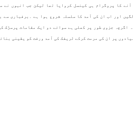
آنے کا پروگرام ہی کینسل کروایا تھا لیکن جب انہوں نے سن
یں اور اب ان کی آمد کا سلسلہ شروع ہوا ہے ۔برفباری سے ب
ہ اگرچہ جزوی طور پر کھلی ہے سوائے دو ایک مقامات پرسڑک کی
یادوں پر ان کی مرمت کرکے ٹریفک کی آمد ورفت کو یقینی بنائ