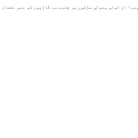
وسرا ان ٹوٹی پھوٹی سڑکوں پر چلنے سے گاڑیوں کو بھی نقصان 