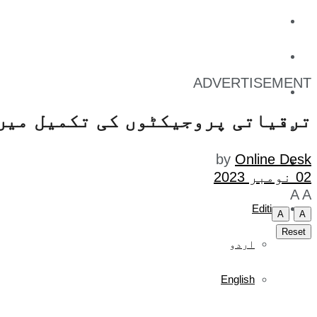
کاروبار
کھیل
ADVERTISEMENT
تفریح
ترقیاتی پروجیکٹوں کی تکمیل میں 
صحت
by
Online Desk
آج کا اخبار
02 نومبر 2023
A
A
Edition
A
A
Reset
اردو
English