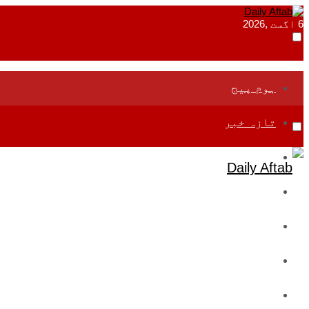
6 اگست ,2026
ہوم پیج
تازہ خبر
جموں و کشمیر
قومی
بین اقوامی
تعلیم
ادارتی