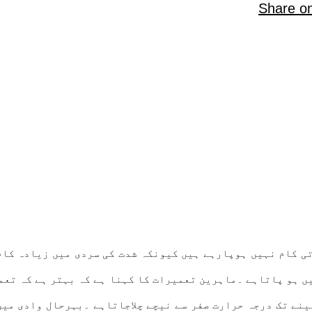
Share o
ی کام نہیں ہوپارہے ہیں کیونکہ شدت کی سردی میں زیادہ کام
ں ہو پاتاہے ۔ماہرین تعمیرات کا کہنا ہے کہ بہتر ہے کہ تعم
ہینے تک درجہ حرارت صفر سے نیچے چلاجاتاہے ۔بہرحال وادی می