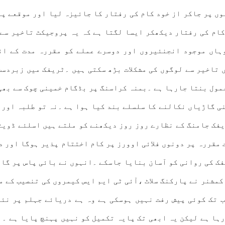
وں پر جاکر از خود کام کی رفتار کا جائیزہ لیا اور موقعے پ
کام کی رفتار دیکھکر ایسا لگتا ہے کہ یہ پروجیکٹ تاخیر سے
وہاں موجود انجنئیروں اور دوسرے عملے کو مقررہ مدت کے ان
تاخیر سے لوگوں کی مشکلات بڑھ سکتی ہیں ۔ٹریفک میں زبردست
عمول بنتا جارہا ہے ۔بمنہ کراسنگ پر بڈگام خمینی چوک سے بھی 
پنی گاڑیاں نکالنے کا سلسلے بند کیا ہوا ہے ۔نہ تو طلبہ اور 
یفک جامنگ کے نظارے روز روز دیکھنے کو ملتے ہیں اسلئے ڈویث
ت مقررہ پر دونوں فلائی اوورز پر کام اختتام پذیر ہوگا اور د
ک کی روانی کو آسان بنایا جاسکے ۔انہوں نے بائی پاس پر گاڑی
شنر نے پارکنگ سلاٹ ،آئی ٹی ایم ایس کیمروں کی تنصیب کے م
 تک کوئی پیش رفت نہیں ہوسکی ہے وہ ہے دریائے جہلم پر نئے
رہا ہے لیکن یہ ابھی تک پایہ تکمیل کو نہیں پہنچ پایا ہے ۔ا