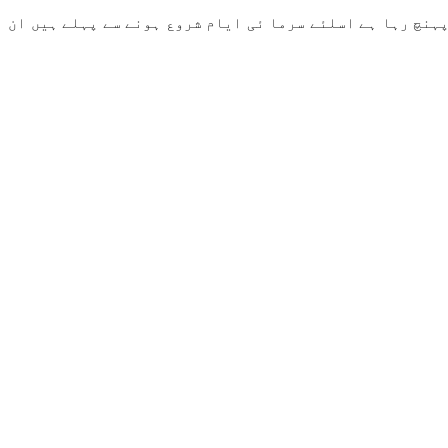
پہنچ رہا ہے اسلئے سرما ئی ایام شروع ہونے سے پہلے ہیں ان