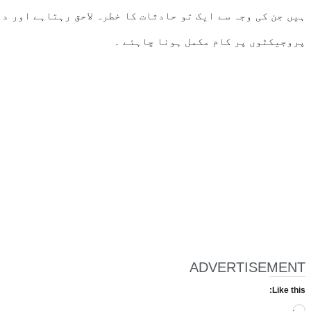
ہیں جن کی وجہ سے ایک تو حادثات کا خطرہ لاحق رہتاہے اور د
پروجیکٹوں پر کام مکمل ہونا چاہئے ۔
ADVERTISEMENT
Like this: