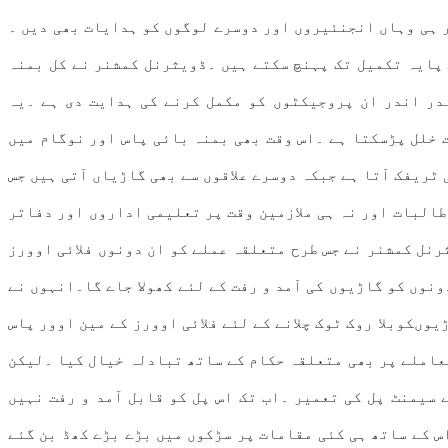
ر ہی وہاں انجنئیروں اور دوسرے لوگوں کو ہدایات بھی دیں ۔
 پایہ تکمیل تک پہنچ سکتے ہیں ۔ڈویثرنل کمشنر نے کل بمنہ
در اندر ان پروجیکٹوں کو مکمل کرنے کی ہدایت دی ہے ۔یہ
 خلل پڑسکتا ہے ۔اس وقت بھی بمنہ بائی پاس اور نوگام میں
ٹریفک آتا ہے جبکہ دوسرے علاقوں سے بھی گاڑیاں آتی ہیں جس
طالبات اور نہ ہی ملازمین وقت پر تعلیمی اداروں اور دفاتر
رنل کمشنر نے جس طرح متعلقہ عملے کو ان دونوں فلائی اوورز
ونوں کو گاڑیوں کی آمد و رفت کے لئے کھولا جاے گا۔انہوں نے
وںکوبلا روک ٹوک چلانے کے لئے فلائی اوورز کے مین اوور پاس
عاملے پر بھی متعلقہ حکام کے ساتھ تبادلہ خیال کیا ۔لیکن
 سیمنٹ پل کی تعمیر ۔اب تک اس پل کو قابل آمد و رفت نہیں
س کے ساتھ ہی کئی مقامات پر سڑکوں میں بڑے بڑے کھڈ بن گئے