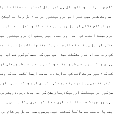
کام چل رہا ہے چنانچہ کل ہی ڈویثرنل کمشنر نے مختلف سائیٹ
اس وقت شہر میں کئی اہم پروجیکٹوں پر کام چل رہا ہے لیکن 
اور نوگام فلائی اوورز پر ہورہے کام کا جائیزہ لیا اور 
پروجیکٹ انتہائی اہم اور حساس ہیں یعنی ان پروجیکٹوں میں 
فلائی اوورز پر کام کے نتیجے میں ٹریفک جامنگ روز مرہ کا م
کی وجہ سے اس قدر مشکلات پیش آتی ہیں کہ بعض لوگوں نے اب ا
پہنچ پاتے ہیں اسی طرح نوگام چوک میں بھی اسی طرح یعنی ٹر
کے کام میں سرعت لانے کی ہدایت دی اس سے ایسا لگتا ہے کہ وق
ان کی تکمیل پر زور دیتے ہوے کہا کہ ان اہم جنکشنوں پر ٹریف
سڑکوں پر میٹلنگ اورمیکڈیمازیشن کی ہدایات دیں۔ڈویثرنل کم
اہم پروجیکٹ جو سالہا سالوں سے التوا میں پڑا ہے اس پر اب
بنایا جاسکاہے غالباً گذشتہ تیس برسوں سے اس پل پر کام چل 