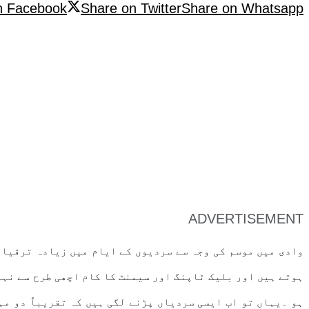
n Facebook
Share on Twitter
Share on Whatsapp
ADVERTISEMENT
وادی میں موسم کی وجہ سے سردیوں کے ایام میں زیادہ ترقیات
ہوتے ہیں اور بلیک ٹاپنگ اور سیمنٹ کا کام اچھی طرح سے نہی
ہو ۔یہاں تو اب ایسی سردیاں پڑنے لگی ہیں کہ تقریباً دو م