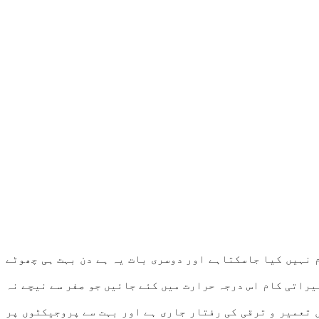
 نہیں کیا جاسکتاہے اور دوسری بات یہ ہے دن بہت ہی چھوٹے
یراتی کام اس درجہ حرارت میں کئے جائیں جو صفر سے نیچے نہ
ں تعمیر و ترقی کی رفتار جاری ہے اور بہت سے پروجیکٹوں پر