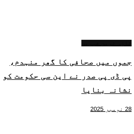
تازہ ترین خبریں
جموں میں صحافی کا گھر منہدم،
پی ڈی پی صدر نے این سی حکومت کو
نشانہ بنایا
28 نومبر 2025