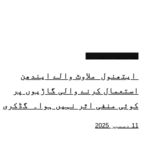
تازہ ترین خبریں
ایتھنول ملاوٹ والے ایندھن
استعمال کرنے والی گاڑیوں پر
کوئی منفی اثر نہیں ہوا۔ گڈکری
11 دسمبر 2025