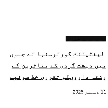
تازہ ترین خبریں
لیفٹیننٹ گورنرسنہا نے جموں
میں دہشت گردی کے متاثرین کے
رشتہ داروںکو تقرری خط سونپے
11 دسمبر 2025