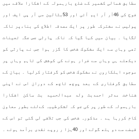
مطابق شمالی کشمیر کے ضلع بارہمولہ کے اشکارا علاقے میں
فوج کی 46آر آر ایم آئی اور 53بٹالین سی آر پی ایف اور
پولیس نے مشترکہ طور پر ایک مصدقہ اطلاع کی بناءپر ناکہ
لگایا ۔ بیان میں کہا گیا کہ ناکہ پارٹی جس جگہ تعینات
تھی وہاں سے ایک مشکوک شخص کا گزر ہوا جس نے پارٹی کو
دیکھتے ہی وہاں سے فرار ہونے کی کوشش کی تاہم وہاں پر
موجود اہلکاروں نے مشکوک شخص کو گرفتار کرلیا ۔ بیان کے
مطابق گرفتاری کے بعد پوچھ تاچھ کے دوران اس نے اپنی
شناخت مدثر احمدبٹ ولد عبدالحمید بٹ ساکن اشکارا
بارہمولہ کے طور پر کی جو کہ لشکرطیبہ کےلئے بطور معاون
کام کررہا ہے ۔ مذکورہ شخص کی جب تلاشی لی گئی تو اس کے
قبضے سے دو ہتھ گولے اور 40ہزا ر روپے نقدی برآمد ہوئے ۔