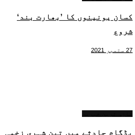
کسان یونینوں کا ’بھارت بند‘
شروع
27 ستمبر 2021
تازہ ترین خبریں
بڈگام حادثے میں تین شہری زخمی