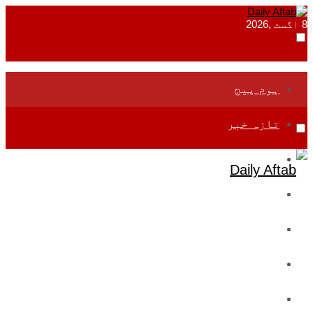
8 اگست ,2026
ہوم پیج
تازہ خبر
جموں و کشمیر
قومی
بین اقوامی
تعلیم
ادارتی