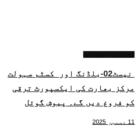
تازہ ترین خبریں
نیسٹ02-بلڈنگ اور کسٹم سہولت
مرکز بھارت کی ایکسپورٹ ترقی
کو فروغ دیں گے۔ پیوش گوئل
11 دسمبر 2025