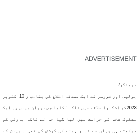
ADVERTISEMENT
سرینگر/
پولیس اور فورسز نے ایک مصدقہ اطلاع کی بناءپ ر 10اکتوبر
2023کو اشکارا علاقے میں ناکہ لگایا جس دوران وہاں پر ایک
مشکوک شخص کو حراست میں لیا گیا جس نے ناکہ پارٹی کو
دیکھتے ہی وہاں سے فرار ہونے کی کوشش کی تھی ۔ بیان کے