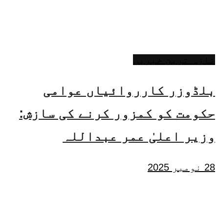
تازہ ترین خبریں
بلڈوزر کارروائیاں عوامی
حکومت کو کمزور کرنے کی سازش:
وزیر اعلیٰ عمر عبداللہ
28 نومبر 2025