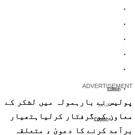
کاروبار
کھیل
تفریح
صحت
آج کا اخبار
ADVERTISEMENT
Edition
پولیس نے بارہمولہ میں لشکر کے
اردو
معاون کو گرفتار کرلیاہتھیار
English
برآمد کرنے کا دعویٰ ، متعلقہ