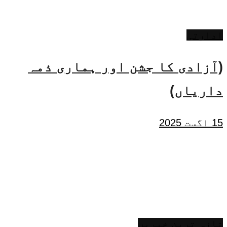
ادارتی
(آزادی کا جشن اور ہماری ذمہ
داریاں)
15 اگست 2025
تازہ ترین خبریں