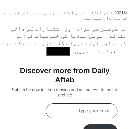
©2021 ڈیلی آفتاب | ڈیلی آفتاب بیرونی ویب سائٹس کے مواد
کا ذمہ دار نہیں ہے۔
ہم کوکیز کو مواد اور اشتہارات کو ذاتی
بنانے ، سوشل میڈیا کی خصوصیات فراہم
کرنے اور اپنے ٹریفک کا تجزیہ کرنے کے لیے
استعمال کرتے ہیں۔
I Agree
Discover more from Daily
Aftab
Subscribe now to keep reading and get access to the full
archive.
Type
your
email…