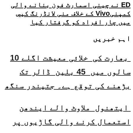
ED نے چینی اسمارٹ فون بنانے والی
کمپنیVivo کے خلاف منی لانڈرنگ کیس
میں چار افراد کو گرفتار کیا
اہم خبریں
بھارت کی خلائی معیشت اگلے 10
سالوں میں 45 بلین ڈالر تک
بڑھنے کی توقع ہے۔ جتیندر سنگھ
ایتھنول ملاوٹ والے ایندھن
استعمال کرنے والی گاڑیوں پر