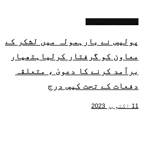
تازہ ترین خبریں
پولیس نے بارہمولہ میں لشکر کے
معاون کو گرفتار کرلیاہتھیار
برآمد کرنے کا دعویٰ ، متعلقہ
دفعات کے تحت کیس درج
11 اکتوبر 2023