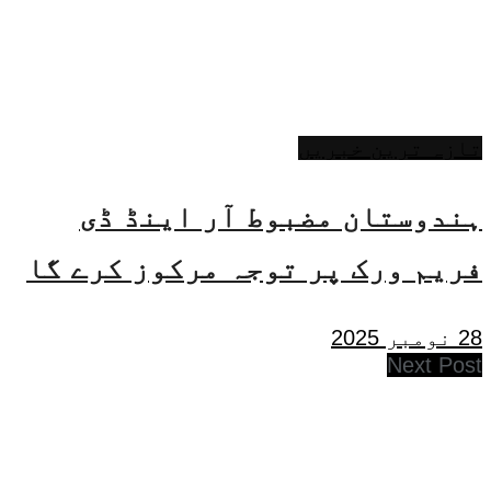
تازہ ترین خبریں
ہندوستان مضبوط آر اینڈ ڈی
فریم ورک پر توجہ مرکوز کرے گا
28 نومبر 2025
Next Post