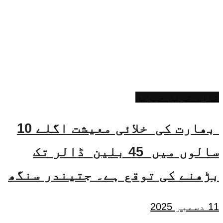
تازہ ترین خبریں
بھارت کی خلائی معیشت اگلے 10
سالوں میں 45 بلین ڈالر تک
بڑھنے کی توقع ہے۔ جتیندر سنگھ
11 دسمبر 2025