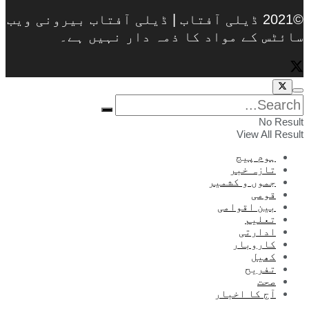
©2021 ڈیلی آفتاب | ڈیلی آفتاب بیرونی ویب
سائٹس کے مواد کا ذمہ دار نہیں ہے۔
No Result
View All Result
ہوم پیج
تازہ خبر
جموں و کشمیر
قومی
بین اقوامی
تعلیم
ادارتی
کاروبار
کھیل
تفریح
صحت
آج کا اخبار