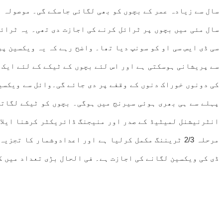
مرحلہ 2/3 ٹریننگ مکمل کرلیا ہے اور اعدادوشمار کا
ڈی کی ویکسین لگانے کی اجازت ہے۔ فی الحال بڑی تعداد میں 