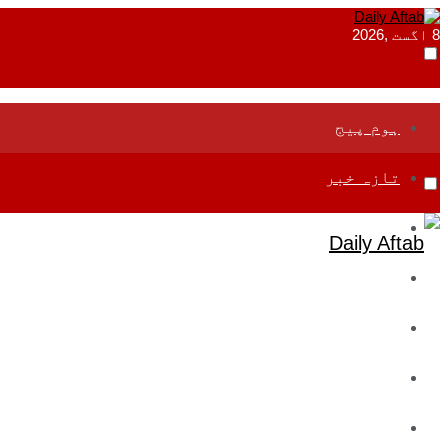
8 اگست ,2026
ہوم پیج
تازہ خبر
جموں و کشمیر
قومی
بین اقوامی
تعلیم
ادارتی