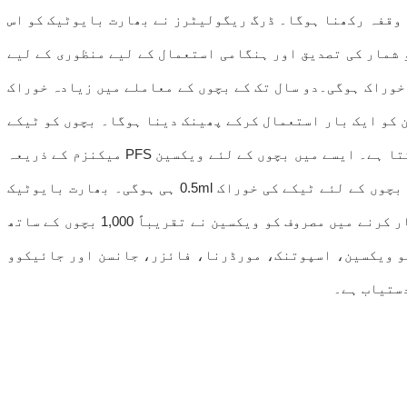
چوں کو بھی لگائی جاسکے گی۔ موصولہ اطلاع کے مطابق، اس ویکسین کی دو خوراک کے درمیان 28 دنوں کا وقفہ رکھنا ہوگا۔ ڈرگ ریگولیٹرز نے بھارت بایوٹیک کو اس
تمبر میں پورا کیا گیا۔ 6 اکتوبر کو ہی کمپنی نے اعداد و شمار کی تصدیق اور ہنگامی استعمال کے لیے منظوری کے لیے
و سونپ دیا تھا۔ واضح رہے کہ یہ ویکسین پری فلڈ سرنج یعنی پہلے سے بھری ہوگی۔ اس میں بھی 0.5ml کی ہی خوراک ہوگی۔دو سال تک کے بچوں کے معاملے میں زیادہ خوراک
ہے اور اس لئے بچوں کے ٹیکے کے لئے ایک PFS میکنزم پر زور دیا گیا۔ پہلے سے بھرے ہوئے 0.5ml ویکسین کو ایک بار استعمال کرکے پھینک دینا ہوگا۔ بچوں کو ٹیکے
کی دونوں خوراک دنوں کے وقفے پر دی جائے گی۔وائل سے ویکسین سرینج میں بھرتے وقت کبھی کبھی 0.5ml سے کم یا زیادہ ہوسکتا ہے۔ ایسے میں بچوں کے لئے ویکسین PFS میکنزم کے ذریعہ
پہلے سے ہی بھری ہوئی سیرنج میں ہوگی۔ بچوں کو ٹیکے لگاتے وقت سٹیک خوراک بہت ضروری ہے، جس کی وجہ سے اس سرینج میں بچوں کے لئے ٹیکے کی خوراک 0.5ml ہی ہوگی۔ بھارت بایوٹیک
انٹرنیشنل لمیٹیڈ کے صدر اور منیجنگ ڈائریکٹر کرشنا ایلا نے 21 ستمبر کو کہا تھا کہ 18 سال سے کم عمر کے لئے ٹیکے تیار کرنے میں مصروف کو ویکسین نے تقریباً 1,000 بچوں کے ساتھ
ڈ، کو ویکسین، اسپوتنک، مورڈرنا، فائزر، جانسن اور جائیکوو
دستیاب ہے۔