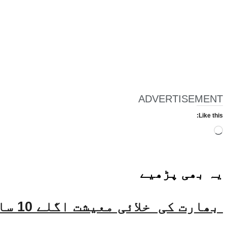
ADVERTISEMENT
Like this:
Loading…
یہ بھی
پڑھیے
بھارت کی خلائی معیشت اگلے 10 سالوں میں 45 بلین ڈالر تک بڑھنے کی توقع ہے۔ جتیندر سنگھ