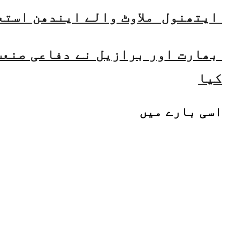
ایتھنول ملاوٹ والے ایندھن استع
بھارت اور برازیل نے دفاعی صنعت 
کیا
اسی
بارے میں