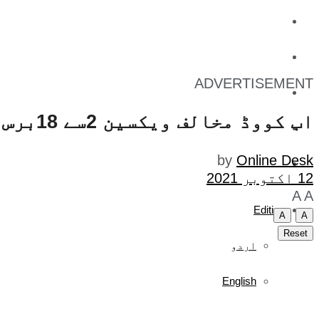
کاروبار
کھیل
ADVERTISEMENT
تفریح
اب کووڈ مخالف ویکسین 2سے 18برس تک کے بچوں کو بھی ملے گی
صحت
by
Online Desk
آج کا اخبار
12 اکتوبر 2021
A
A
Edition
A
A
Reset
اردو
English