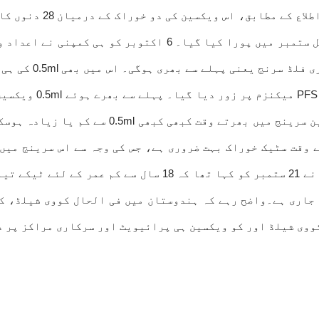
سال سے زیادہ عمر کے ب
سال مئی میں بچوں پر ٹرائل کرنے کی اجازت دی تھی۔ یہ ٹرائل س
سی ڈی ایس سی او ک
سے پریشانی ہوسکتی 
 تجزیہ جاری ہے۔واضح رہے کہ ہندوستان میں فی الحال کووی شیل
کووی شیلڈ اور کو ویکسین ہی پرائیویٹ اور سرکاری مراکز پر 