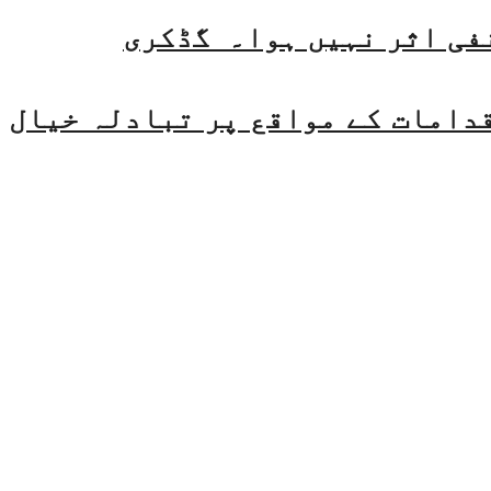
فی اثر نہیں ہوا۔ گڈکری
قدامات کے مواقع پر تبادلہ خیال