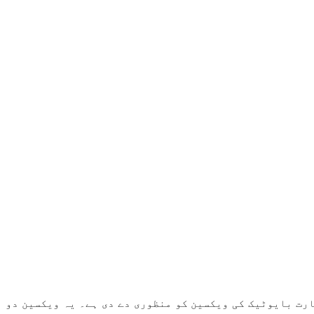
 بھارت بایوٹیک کی ویکسین کو منظوری دے دی ہے۔ یہ ویکسین دو