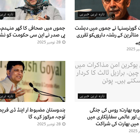
تازہ ترین خبریں
تازہ تری
 گورنرسنہا نے جموں میں دہشت
جموں میں صحافی کا گھر منہدم، 
متاثرین کے رشتہ داروںکو تقرری
پی صدر نے این سی حکومت کو نشانہ
ے
28 نومبر 2025
تازہ ترین خبریں
تازہ تری
دورہ بھارت: روس کی جنگی
ہندوستان مضبوط آر اینڈ ڈی فریم 
ور عالمی سفارتکاری میں
توجہ مرکوز کرے گا
 میں بھارت کی شراکت
28 نومبر 2025