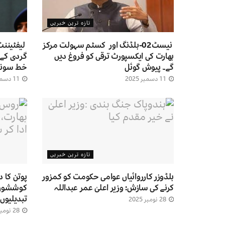
تازہ ترین خبریں
نیسٹ02-بلڈنگ اور کسٹم سہولت مرکز
لیفٹیننٹ
بھارت کی ایکسپورٹ ترقی کو فروغ دیں
گردی کے 
گے۔ پیوش گوئل
خط سونپ
11 دسمبر 2025
11 دسمبر 2025
تازہ ترین خبریں
بلڈوزر کارروائیاں عوامی حکومت کو کمزور
پوتن کا 
کرنے کی سازش: وزیر اعلیٰ عمر عبداللہ
کوششوں ا
تبدیلیوں
28 نومبر 2025
28 نومبر 2025