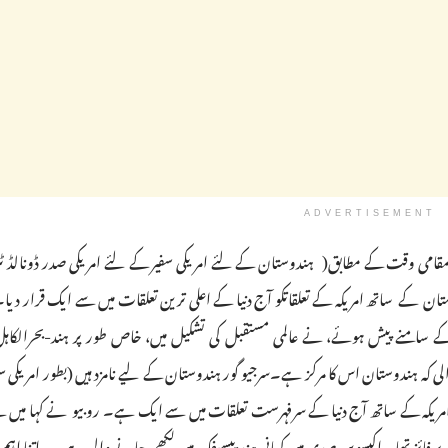
ADVERTISEMENT
 (مقامی وقت کے مطابق( ہندوستان کے لئے امریکی سفیر کے لئے امریکی صدر ڈونالڈ
 کے ساتھ امریکہ کے تعلقاتکو آج دنیا کے اعلی ترین تعلقات میں سے ایک قرار دیا۔
ے سامنے پیش ہوئے، نے عالمی مستقبل کی تشکیل میں، خاص طور پر ہند-بحرالکاہل
 کہ ہندوستان اس کا مرکز ہے۔سرجیو گور ہندوستان کے لیے نامزد ہیں (بطور امریکی سفی
امریکہ کے ساتھ آج دنیا کے سرفہرست تعلقات میں سے ایک ہے۔ روبیو نے کہا میں ن
فائز تھا… اکیسویں صدی میں کہانی ہند پیسیفک میں لکھی جانے والی ہے۔ یہ اتنا اہم