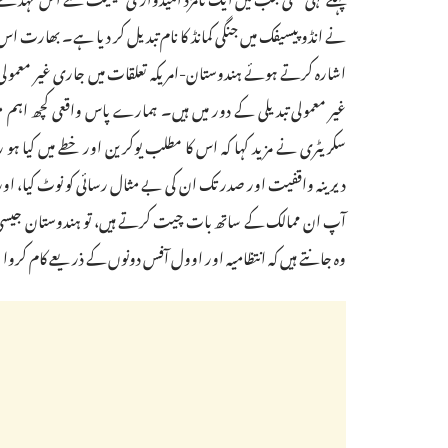
نے انڈو پیسیفک میں جنگی کمانڈ کا نام تبدیل کر دیا ہے۔ بھارت ا
اشارہ کرتے ہوئے ہندوستان-امریکہ تعلقات میں جاری غیر معمولی
غیر معمولی تبدیلی کے دور میں ہیں۔ ہمارے پاس واقعی کچھ اہ
دیرینہ واقفیت اور صدر تک ان کی بے مثال رسائی کو نوٹ کیا، ا
آپ ان ممالک کے ساتھ بات چیت کرتے ہیں، تو ہندوستان جیسی ج
وہ جانتے ہیں کہ انتظامیہ اور اوول آفس دونوں کے ذریعے کام کروا س