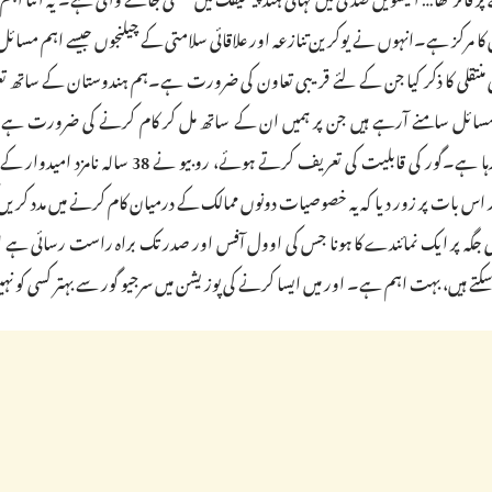
س کا مرکز ہے۔انہوں نے یوکرین تنازعہ اور علاقائی سلامتی کے چیلنجوں جیسے اہم مسا
 منتقلی کا ذکر کیا جن کے لئے قریبی تعاون کی ضرورت ہے۔ہم ہندوستان کے ساتھ تع
م مسائل سامنے آرہے ہیں جن پر ہمیں ان کے ساتھ مل کر کام کرنے کی ضرورت ہے
سکریٹری نے مزید کہا کہ اس کا مطلب یوکرین اور خطے میں کیا ہو رہا ہے۔گور کی قابلیت کی تعریف کرتے ہوئے،
ور اس بات پر زور دیا کہ یہ خصوصیات دونوں ممالک کے درمیان کام کرنے میں مدد کر
گہ پر ایک نمائندے کا ہونا جس کی اوول آفس اور صدر تک براہ راست رسائی ہے ا
کتے ہیں، بہت اہم ہے۔ اور میں ایسا کرنے کی پوزیشن میں سرجیو گور سے بہتر کسی کو نہی