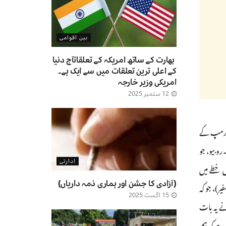
بین اقوامی
بھارت کے ساتھ امریکہ کے تعلقاتآج دنیا
کے اعلی ترین تعلقات میں سے ایک ہے۔
امریکی وزیر خارجہ
12 ستمبر 2025
 ٹرمپ کے
روبیو، جو
ادارتی
 خطے میں
(آزادی کا جشن اور ہماری ذمہ داریاں)
ر)، جو کہ
15 اگست 2025
ے یہ بات
 ہے کہ ہم