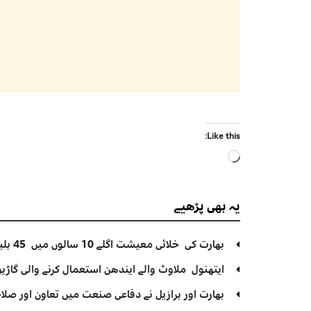
Like this:
Loading…
یہ بھی
پڑھیے
بھارت کی خلائی معیشت اگلے 10 سالوں میں 45 بلین ڈالر تک بڑھنے کی توقع ہے۔ جتیندر سنگھ
ایتھنول ملاوٹ والے ایندھن استعمال کرنے والی گاڑیوں
بھارت اور برازیل نے دفاعی صنعت میں تعاون اور صلاح