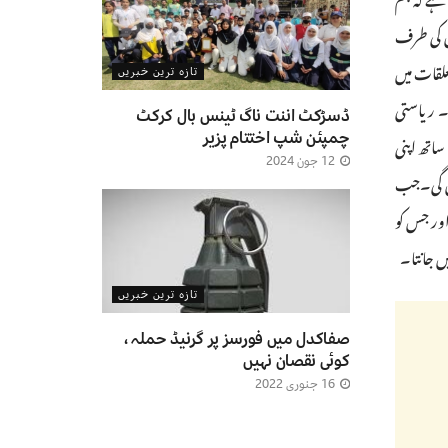
ئل کی طرف
لقات میں
تازہ ترین خبریں
۔ ریاستی
ڈسڑکٹ اننت ناگ ٹینس بال کرکٹ
چمپئن شپ اختتام پزیر
 روبیو نے 38 سالہ نامزد امیدوار کے ساتھ اپنی
12 جون 2024
یں گی۔جب
ور جس کو
ں جانتا۔
تازہ ترین خبریں
صفاکدل میں فورسز پر گرنیڈ حملہ ،
کوئی نقصان نہیں
16 جنوری 2022