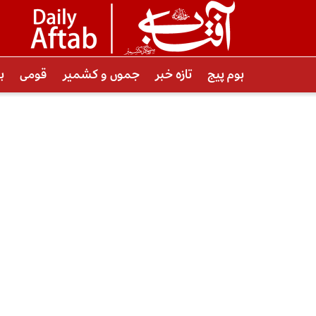
ہوم پیج
تازہ خبر
جموں و کشمیر
قومی
ب