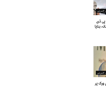
ن خبریں
پی ڈی
 بنایا
ن خبریں
ورک پر