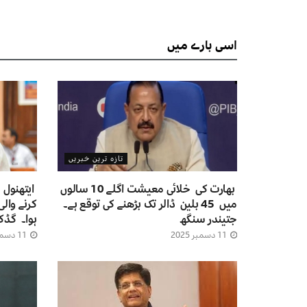
اسی
بارے میں
تازہ ترین خبریں
بھارت کی خلائی معیشت اگلے 10 سالوں
ایتھنول 
میں 45 بلین ڈالر تک بڑھنے کی توقع ہے۔
کرنے والی
جتیندر سنگھ
ہوا۔ گڈک
11 دسمبر 2025
11 دسمبر 2025