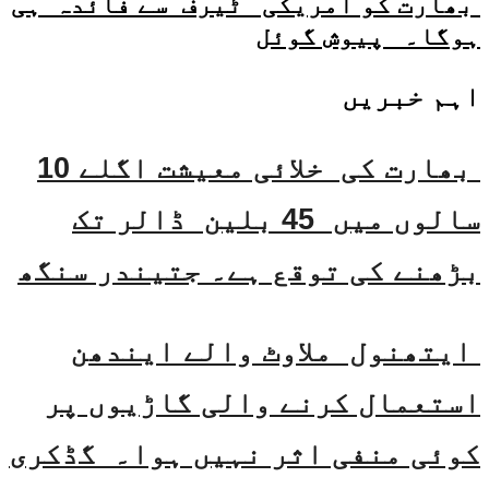
بھارت کو امریکی ٹیرف سے فائدہ ہی
ہوگا۔ پیوش گوئل
اہم خبریں
بھارت کی خلائی معیشت اگلے 10
سالوں میں 45 بلین ڈالر تک
بڑھنے کی توقع ہے۔ جتیندر سنگھ
ایتھنول ملاوٹ والے ایندھن
استعمال کرنے والی گاڑیوں پر
کوئی منفی اثر نہیں ہوا۔ گڈکری