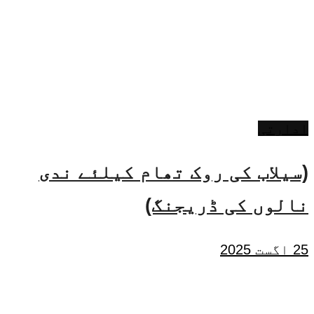
ادارتی
(سیلاب کی روک تھام کیلئے ندی
نالوں کی ڈریجنگ)
25 اگست 2025