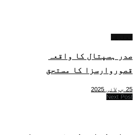
ادارتی
صدر ہسپتال کا واقعہ
قصوروارسزا کا مستحق
25 جولائی 2025
Next Post