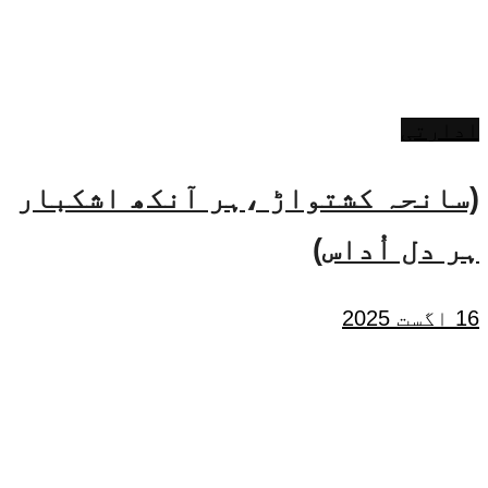
ادارتی
(سانحہ کشتواڑ ،ہر آنکھ اشکبار
ہر دل اُداس)
16 اگست 2025