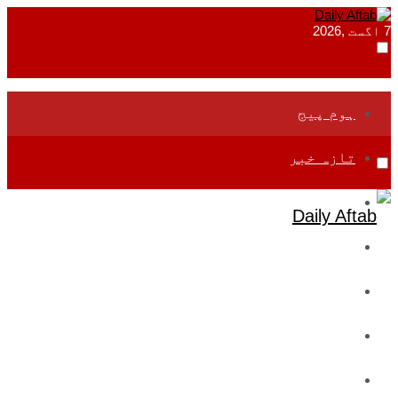
7 اگست ,2026
ہوم پیج
تازہ خبر
جموں و کشمیر
قومی
بین اقوامی
تعلیم
ادارتی