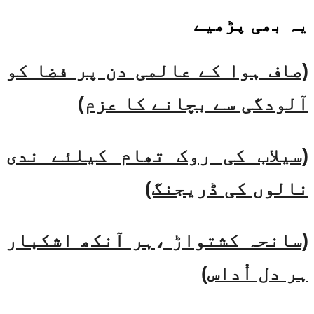
یہ بھی
پڑھیے
(صاف ہوا کے عالمی دن پر فضا کو
آلودگی سے بچانے کا عزم)
(سیلاب کی روک تھام کیلئے ندی
نالوں کی ڈریجنگ)
(سانحہ کشتواڑ ،ہر آنکھ اشکبار
ہر دل اُداس)