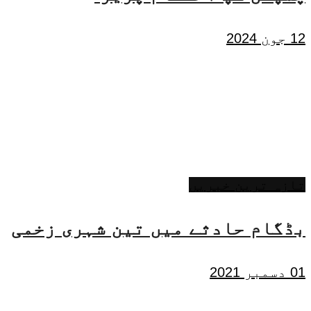
12 جون 2024
تازہ ترین خبریں
بڈگام حادثے میں تین شہری زخمی
01 دسمبر 2021