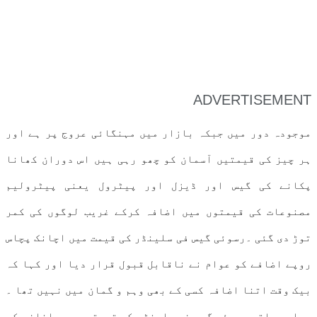
ADVERTISEMENT
موجودہ دور میں جبکہ بازار میں مہنگائی عروج پر ہے اور
ہر چیز کی قیمتیں آسمان کو چھو رہی ہیں اس دوران کھانا
پکانے کی گیس اور ڈیزل اور پیٹرول یعنی پیٹرولیم
مصنوعات کی قیمتوں میں اضافہ کرکے غریب لوگوں کی کمر
توڑ دی گئی ۔رسوئی گیس فی سلینڈر کی قیمت میں اچانک پچاس
روپے اضافے کو عوام نے ناقابل قبول قرار دیا اور کہا کہ
بیک وقت اتنا اضافہ کسی کے بھی وہم و گمان میں نہیں تھا ۔
عوامی حلقے رسوئی گیس فی سلینڈر کی قیمتوں میں اضافے کو