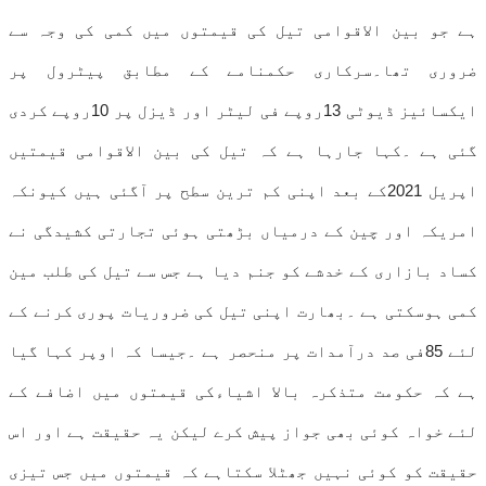
ہے جو بین الاقوامی تیل کی قیمتوں میں کمی کی وجہ سے
ضروری تھا۔سرکاری حکمنامے کے مطابق پیٹرول پر
ایکسائیز ڈیوٹی 13روپے فی لیٹر اور ڈیزل پر 10روپے کردی
گئی ہے ۔کہا جارہا ہے کہ تیل کی بین الاقوامی قیمتیں
اپریل 2021کے بعد اپنی کم ترین سطح پر آگئی ہیں کیونکہ
امریکہ اور چین کے درمیاں بڑھتی ہوئی تجارتی کشیدگی نے
کساد بازاری کے خدشے کو جنم دیا ہے جس سے تیل کی طلب مین
کمی ہوسکتی ہے ۔بھارت اپنی تیل کی ضروریات پوری کرنے کے
لئے 85فی صد درآمدات پر منحصر ہے ۔جیسا کہ اوپر کہا گیا
ہے کہ حکومت متذکرہ بالا اشیاءکی قیمتوں میں اضافے کے
لئے خواہ کوئی بھی جواز پیش کرے لیکن یہ حقیقت ہے اور اس
حقیقت کو کوئی نہیں جھٹلا سکتاہے کہ قیمتوں میں جس تیزی