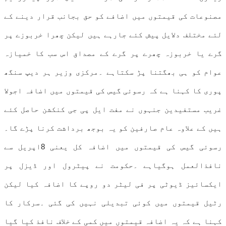
مصنوعات کی قیمتوں میں اضافے کو حق بجانب قرار دینے کے
لئے مختلف دلایل پیش کئے جارہے ہیں لیکن چھرا خربوزے پر
گرے یا خربوزہ چھرے پر گرے کے مصداق اس سب کا خمیازہ
عوام کو ہی بھگتنا پڑ سکتاہے ۔مرکزی وزیر ہر دیپ سنگھ
پوری کا کہنا ہے کہ رسوئی گیس کی قیمتوں میں اضافہ اجولا
غریب مستفیدین جنہوں نے مفت ایل پی جی کنکشن حاصل کئے
ہیں کے علاوہ عام صارفین کو یہ بوجھ برداشت کرنا پڑے گا۔
رسوئی گیس کی قیمتوں میں اضافہ کل یعنی 8اپریل سے
نافذالعمل ہوگیاہے ۔حکومت نے پیٹرول اور ڈیزل پر
ایکسائیز ڈیوٹی پر فی لیٹر دو روپے کا اضافہ کیا لیکن
رٹیل قیمتوں میں کوئی تبدیلی نہیں کی گئی ۔سرکار کا
کہنا ہے کہ یہ اضافہ قیمتوں میں کمی کے خلاف نافذ کیا گیا