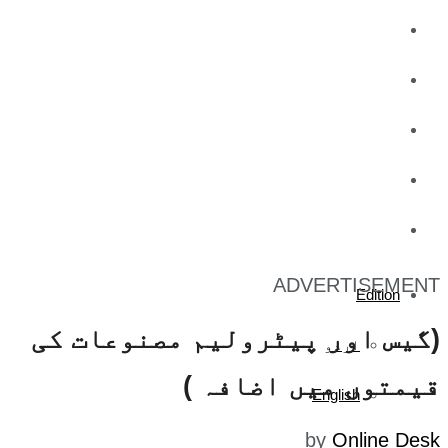
کاروبار
کھیل
تفریح
صحت
آج کا اخبار
ADVERTISEMENT
Edition
(گیس اور پیٹرولیم مصنوعات کی
اردو
قیمتوں میں اضافہ )
English
by
Online Desk