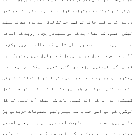
ان کی کمر توڑنے کے مترادف قرار دیتے ہوئے کہا کہ دو تین
روپے اضافہ کیا جاتا تو کسی حد تک لوگ اسے برداشت کرلیتے
لیکن افسوس کا مقام ہے کہ فی سلینڈر پچاس روپے کا اضافہ
حد سے زیادہ ہے جس پر نظر ثانی کا مطالبہ زور پکڑنے
لگاہے ۔اس سے قبل یہاں اپریل کے اوایل میں پیٹرول اور
ڈیزل کی قیمتیں بڑھادی گئی تھیں لیکن اب پھر سے
پیٹرولیم مصنوعات پر دو روپے فی لیٹر ایکسائیز ڈیوٹی
بڑھادی گئی ۔سرکاری طور پر بتایا گیا کہ اگر چہ رٹیل
قیمتوں پر اس کا اثر نہیں پڑے گا لیکن آج نہیں تو کل
لوگوں کو ہی اسی حساب سے پیٹرولیم مصنوعات خریدنی پڑ
سکتی ہیں جس حساب سے حکومت اسے خریدتی ہے ۔یعنی اضافی
ریٹوں کے ساتھ۔سرکار کی طرف سے گیس اور پیٹرولیم