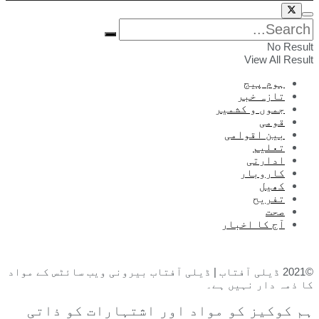
No Result
View All Result
ہوم پیج
تازہ خبر
جموں و کشمیر
قومی
بین اقوامی
تعلیم
ادارتی
کاروبار
کھیل
تفریح
صحت
آج کا اخبار
©2021 ڈیلی آفتاب | ڈیلی آفتاب بیرونی ویب سائٹس کے مواد
کا ذمہ دار نہیں ہے۔
ہم کوکیز کو مواد اور اشتہارات کو ذاتی