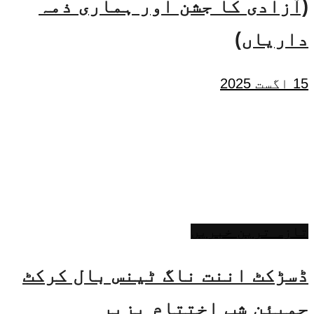
(آزادی کا جشن اور ہماری ذمہ
داریاں)
15 اگست 2025
تازہ ترین خبریں
ڈسڑکٹ اننت ناگ ٹینس بال کرکٹ
چمپئن شپ اختتام پزیر