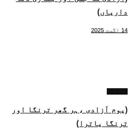
داریاں)
14 اگست 2025
ادارتی
(یوم آزادی ،ہر گھر ترنگا اور
ترنگا یاترا)