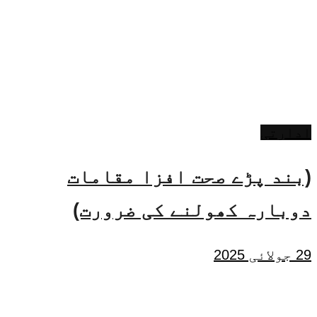
ادارتی
(بند پڑے صحت افزا مقامات
دوبارہ کھولنے کی ضرورت)
29 جولائی 2025