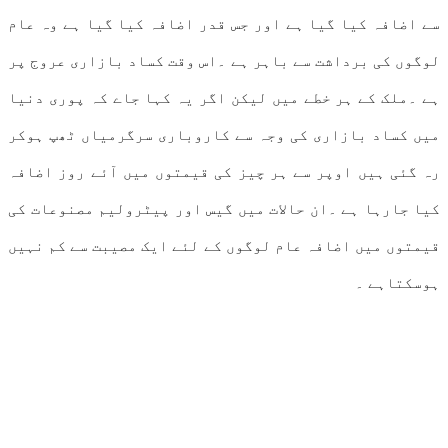
سے اضافہ کیا گیا ہے اور جس قدر اضافہ کیا گیا ہے وہ عام
لوگوں کی برداشت سے باہر ہے ۔اس وقت کساد بازاری عروج پر
ہے ۔ملک کے ہر خطے میں لیکن اگر یہ کہا جاے کہ پوری دنیا
میں کساد بازاری کی وجہ سے کاروباری سرگرمیاں ٹھپ ہوکر
رہ گئی ہیں اوپر سے ہر چیز کی قیمتوں میں آئے روز اضافہ
کیا جارہا ہے ۔ان حالات میں گیس اور پیٹرولیم مصنوعات کی
قیمتوں میں اضافہ عام لوگوں کے لئے ایک مصیبت سے کم نہیں
ہوسکتاہے ۔