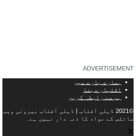
ADVERTISEMENT
ہمارے بارے میں
اشتہار دینا
ہم سے رابطہ کریں
©2021 ڈیلی آفتاب | ڈیلی آفتاب بیرونی ویب
سائٹس کے مواد کا ذمہ دار نہیں ہے۔