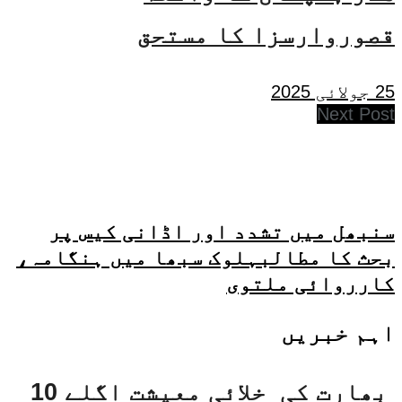
قصوروارسزا کا مستحق
25 جولائی 2025
Next Post
سنبھل میں تشدد اور اڈانی کیس پر
بحث کا مطالبہلوک سبھا میں ہنگامہ،
کارروائی ملتوی
اہم خبریں
بھارت کی خلائی معیشت اگلے 10