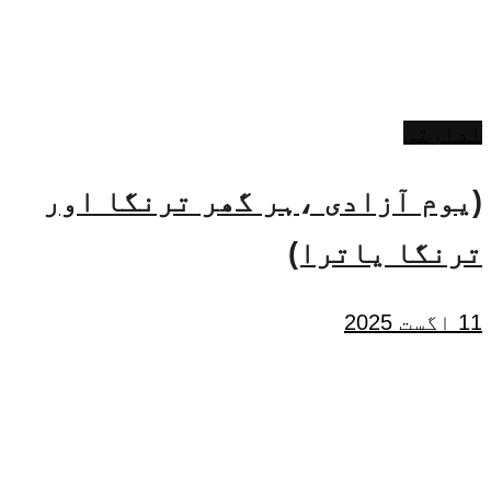
ادارتی
(یوم آزادی ،ہر گھر ترنگا اور
ترنگا یاترا)
11 اگست 2025