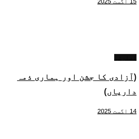
15 اگست 2025
ادارتی
(آزادی کا جشن اور ہماری ذمہ
داریاں)
14 اگست 2025