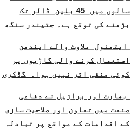
سالوں میں 45 بلین ڈالر تک
بڑھنے کی توقع ہے۔ جتیندر سنگھ
ایتھنول ملاوٹ والے ایندھن
استعمال کرنے والی گاڑیوں پر
کوئی منفی اثر نہیں ہوا۔ گڈکری
بھارت اور برازیل نے دفاعی
صنعت میں تعاون اور صلاحیت سازی
کے اقدامات کے مواقع پر تبادلہ