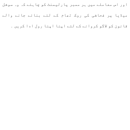
اور اس معاملے میں ہر ممبر پارلیمنٹ کو چاہئے کہ وہ سوشل
میڈیا پر فحاشی کی روک تھام کے لئے بنائے جانے والے
قانون کو لاگو کروانے کے لئے اپنا اپنا رول ادا کریں ۔