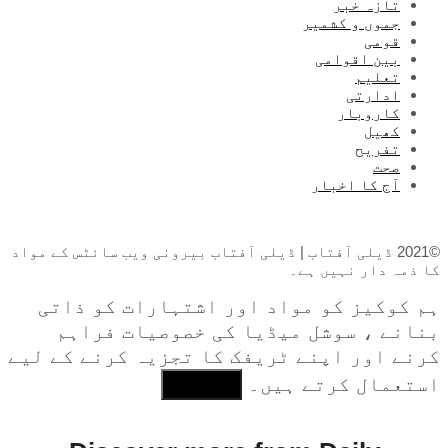
تازہ خبر
جموں و کشمیر
قومی
بین اقوامی
تعلیم
ادارتی
کاروبار
کھیل
تفریح
صحت
آج کا اخبار
©2021 ڈیلی آفتاب | ڈیلی آفتاب بیرونی ویب سائٹس کے مواد
کا ذمہ دار نہیں ہے۔
ہم کوکیز کو مواد اور اشتہارات کو ذاتی
بنانے ، سوشل میڈیا کی خصوصیات فراہم
کرنے اور اپنے ٹریفک کا تجزیہ کرنے کے لیے
استعمال کرتے ہیں۔
I Agree