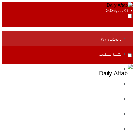
7 اگست ,2026
ہوم پیج
تازہ خبر
جموں و کشمیر
قومی
بین اقوامی
تعلیم
ادارتی