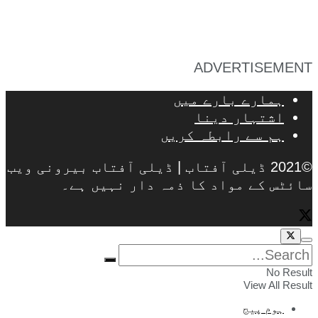
ADVERTISEMENT
ہمارے بارے میں
اشتہار دینا
ہم سے رابطہ کریں
©2021 ڈیلی آفتاب | ڈیلی آفتاب بیرونی ویب
سائٹس کے مواد کا ذمہ دار نہیں ہے۔
No Result
View All Result
ہوم پیج