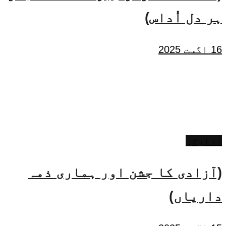
ہر دل اُداس)
16 اگست 2025
ادارتی
(آزادی کا جشن اور ہماری ذمہ
داریاں)