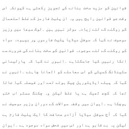
قوانین کو مزید سخت بنانے کی تجویز رکھتی ہے کیونکہ اس
وقت جو قوانین رایج ہیں وہ ان پلیٹ فارمز کے غلط استعمال
کو روکنے کے لئے زیادہ موثر نہیں ہیں ۔لوک سبھا میں وزیر
موصوف نے کہا کہ سوشل میڈیا پلیٹ فارموں پر بیہودہ مواد
کو روکنے کے لئے موجودہ قوانین کو سخت بنانے کی ضرورت سے
انکا رنہیں کیا جاسکتاہے ۔انہوں نے کہا کہ پارلیمانی
سٹینڈنگ کمیٹی کو اس معاملے کو اٹھانا چاہئے ۔انہوں نے
کہا کہ پہلے ایڈیٹوریل چیک ہوتے تھے اور فیصلہ کیا جاتا
تھا کہ کچھ ٹھیک ہے یا غلط لیکن وہ چکنگ سسٹم اب ختم
ہوچکا ہے ۔ایوان میں وقفہ سوالات کے دوران وزیر موصوف نے
کہا کہ آج سوشل میڈیا آزادی صحافت کا ایک پلیٹ فارم ہے
لیکن یہ بے قابو ہے اور اس میں فحش مواد موجود ہے ۔ایوان