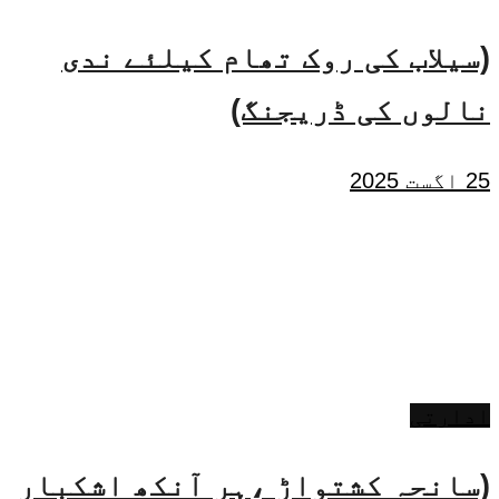
(سیلاب کی روک تھام کیلئے ندی
نالوں کی ڈریجنگ)
25 اگست 2025
ادارتی
(سانحہ کشتواڑ ،ہر آنکھ اشکبار