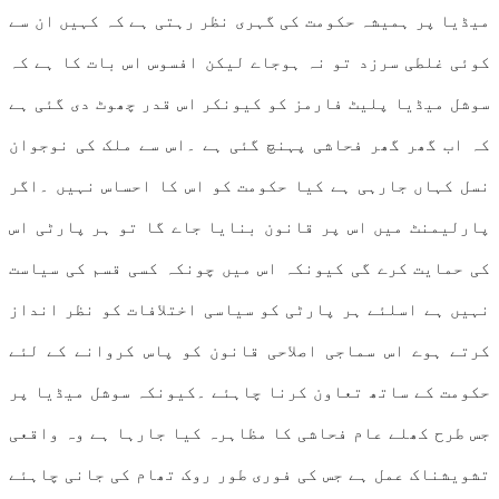
میڈیا پر ہمیشہ حکومت کی گہری نظر رہتی ہے کہ کہیں ان سے
کوئی غلطی سرزد تو نہ ہوجاے لیکن افسوس اس بات کا ہے کہ
سوشل میڈیا پلیٹ فارمز کو کیونکر اس قدر چھوٹ دی گئی ہے
کہ اب گھر گھر فحاشی پہنچ گئی ہے ۔اس سے ملک کی نوجوان
نسل کہاں جارہی ہے کیا حکومت کو اس کا احساس نہیں ۔اگر
پارلیمنٹ میں اس پر قانون بنایا جاے گا تو ہر پارٹی اس
کی حمایت کرے گی کیونکہ اس میں چونکہ کسی قسم کی سیاست
نہیں ہے اسلئے ہر پارٹی کو سیاسی اختلافات کو نظر انداز
کرتے ہوے اس سماجی اصلاحی قانون کو پاس کروانے کے لئے
حکومت کے ساتھ تعاون کرنا چاہئے ۔کیونکہ سوشل میڈیا پر
جس طرح کھلے عام فحاشی کا مظاہرہ کیا جارہا ہے وہ واقعی
تشویشناک عمل ہے جس کی فوری طور روک تھام کی جانی چاہئے