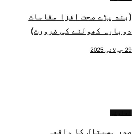
(بند پڑے صحت افزا مقامات
دوبارہ کھولنے کی ضرورت)
29 جولائی 2025
ادارتی
صدر ہسپتال کا واقعہ