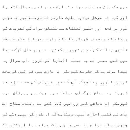
میں حکمران جماعت سے وابستہ ایک ممبر نے یہ سوال اٹھایا
اور کہا کہ سوشل میڈیا پلیٹ فارمز کے ذریعے غیر قانونی
طور پر فحش اور جنسی تعلقات سے متعلق مواد کی نشریات کو
روکنے کے موجودہ طریقہ کار کے بارے میں کیا حکومت سخت
قانون بنانے کی کوئی تجویز رکھتی ہے ۔بہر حال لوک سبھا
میں کسی ممبر نے یہ مسلہ اٹھایا تو ضرور ۔اب سوال یہ
پیدا ہوتاہے کہ حکومت کیونکر اس بارے میں قوانین کو سخت
نہیں بنارہی ہے ؟جبکہ آج کے دور میں اس کی حد سے زیادہ
ضرورت ہے ۔عام لوگ اس معاملے پر بہت ہی پریشان ہیں
کیونکہ اب فحاشی گھر وں میں گھس گئی ہے ۔مہذب سماج اس
بات کی قطعی اجازت نہیں دیتاہے کہ اس طرح کی بیہودگی کو
جاری رہنے دیا جاے ۔جس طرح پرنٹ میڈیا یا الیکٹرانک