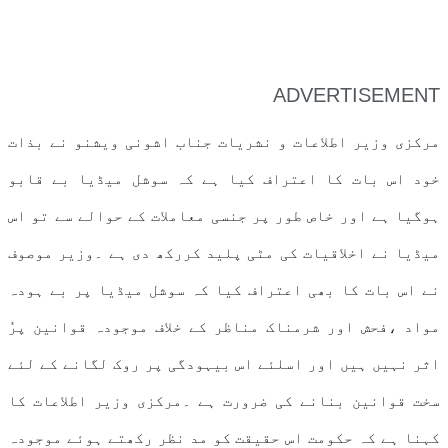
ADVERTISEMENT
مرکزی وزیر اطلاعات و نشریات جناب اشونی ویشنو نے بذات
خود اس بات کا اعتراف کیا ہے کہ سوشل میڈیا بے قابو
ہوگیا ہے اور خاص طور پر جنسی معاملات کے حوالے سے تو اس
میڈیا نے اخلاقیات کی مٹی پلید کررکھ دی ہے ۔وزیر موصوف
نے اس بات کا بھی اعتراف کیا کہ سوشل میڈیا پر بے ہودہ
مواد ،فحش اور شرمناک مناظر کے خلاف موجودہ قوانین پرُ
اثر نہیں ہیں اور اسلئے اس بیہودگی پر روک لگانے کے لئے
سخت قوانین بنانے کی ضرورت ہے ۔مرکزی وزیر اطلاعات کا
کہنا ہے کہ حکومت اس حقیقت کو مد نظر رکھتے ہوئے موجودہ