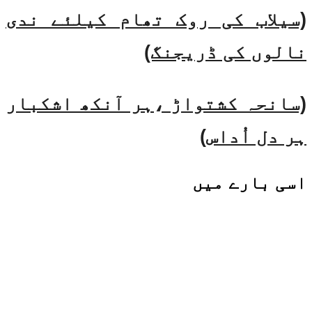
(سیلاب کی روک تھام کیلئے ندی
نالوں کی ڈریجنگ)
(سانحہ کشتواڑ ،ہر آنکھ اشکبار
ہر دل اُداس)
اسی
بارے میں