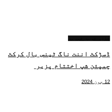
تازہ ترین خبریں
ڈسڑکٹ اننت ناگ ٹینس بال کرکٹ
چمپئن شپ اختتام پزیر
12 جون 2024