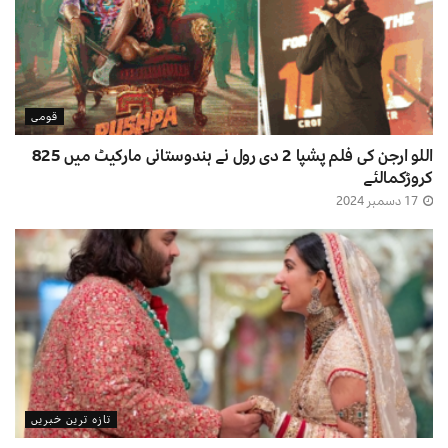
قومی
اللو ارجن کی فلم پشپا 2 دی رول نے ہندوستانی مارکیٹ میں 825
کروڑکمالئے
17 دسمبر 2024
تازہ ترین خبریں