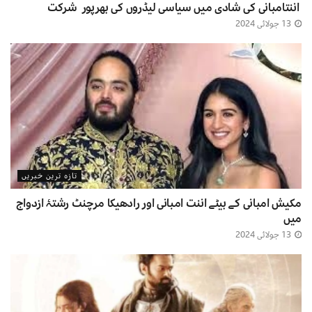
اننتامبانی کی شادی میں سیاسی لیڈروں کی بھرپور شرکت
13 جولائی 2024
تازہ ترین خبریں
مکیش امبانی کے بیٹے اننت امبانی اور رادھیکا مرچنٹ رشتۂ ازدواج
میں
13 جولائی 2024