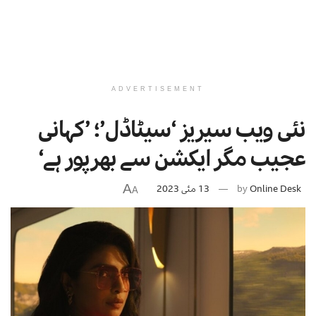
ADVERTISEMENT
نئی ویب سیریز ‘سیٹاڈل’؛ ’کہانی
عجیب مگر ایکشن سے بھرپور ہے‘
A
Online Desk
by
13 مئی 2023
A