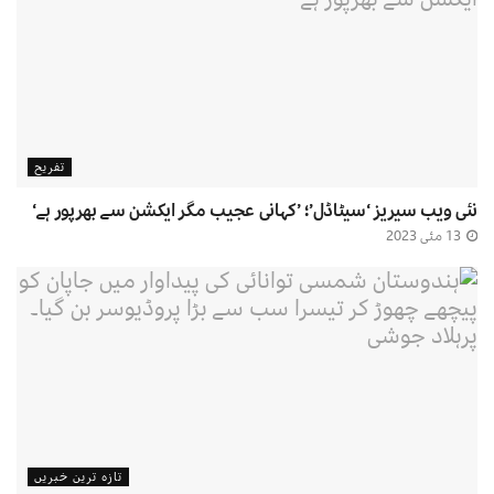
تفریح
نئی ویب سیریز ‘سیٹاڈل’؛ ’کہانی عجیب مگر ایکشن سے بھرپور ہے‘
13 مئی 2023
تازہ ترین خبریں