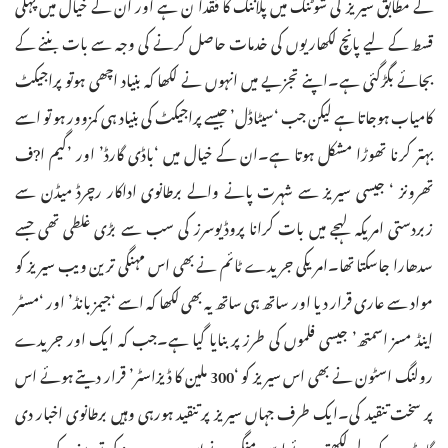
کے مطابق سیریز کی شوٹنگ میں پلاننگ کا فقدا ن ہے اور ان کے خیال میں پہلی
قسط کے لیے پانچ لکھاریوں کی خدمات حاصل کرنے کی وجہ سے بات بننے کے
بجائے بگڑگئی ہے۔اپنے تجزیے میں انہوں نے لکھا کہ بنیاد اچھی ہوتو پراجیکٹ
کامیاب ہوجاتا ہے لیکن جب ‘سیٹاڈل’ جیسے پراجیکٹ کی بنیاد ہی کمزوور ہو تو اسے
بہتر کرنا تھوڑا مشکل ہوتا ہے۔ان کے خیال میں ‘باڈی گارڈ’ اور ’گیم ا?ف
تھرونز ‘ جیسی سیریز سے شہرت پانے والے برطانوی اداکار رچرڈ میڈن سے
زبردستی امریکہ لہجے میں بات کرانا پروڈیوسرز کی سب سے بڑی غلطی تھی جسے
سدھارا جاسکتا تھا۔امریکی جریدے ٹائم نے بھی اس مہنگی ترین ویب سیریز کو
مواد سے عاری قرار دیا اور ساتھ ہی ساتھ یہ بھی لکھا کہ اسے ‘جیمز بانڈ’ اور ‘مسٹر
اینڈ مسز اسمتھ’ جیسی فلموں کی طرز پر بنایا گیا ہے۔جب کہ ایک اور جریدے
رولنگ اسٹون نے بھی اس سیریز کو ‘300 ملین کا ڈیزاسٹر’ قرار دیتے ہوئے اس
پر سخت تنقید کی۔ایک طرف جہاں سیریز پر تنقید ہورہی وہیں برطانوی اخبار دی
گارڈین کے لیے لکھتے ہوئے لوسی منگن نے اس ویب سیریز کی تعریف کی ہے۔