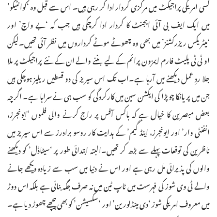
کسی امریکی پراجیکٹ میں مرکزی کردار ادا کر رہی ہیں۔ اس سے قبل وہ ‘کوانٹیکو’
میں ایک ایف بی آئی ایجنٹ کا کردار ادا کرچکی ہیں جب کہ ‘بے واچ’ اور
‘میٹریکس ریزرکشنز’ میں بھی وہ چھوٹے موٹے کرداروں میں نظر آئی تھیں۔لیکن
او ٹی ٹی پلیٹ فارم ایمزون پرائم کے لیے بننے والے ان کے نئے پراجیکٹ پر ملا
جلا ردِ عمل دیکھنے میں آرہا ہے۔اب تک اس سیریز کی دو قسطیں ریلیز ہوچکی ہیں
جن میں پریانکا چوپڑا کی ایکشن سین میں کارکردگی کو سب ہی نے سراہا ہے۔ اگرچہ
بعض مبصرین کا خیال ہے کہ باکس آفس پر راج کرنے والی فلموں ‘ایونجرز،
انفنٹی وار’ اور ایونجرز، اینڈ گیم’ کے ہدایت کار روسو برادرز سے اس سیریز میں
ناظرین کی توقعات پہلے سے بڑھ کر تھیں۔البتہ ابتدائی طور پر ‘سیٹاڈل’ کو دیکھنے
والوں کی پذیرائی مل رہی ہے اور اس نے دنیا میں سب سے زیادہ دیکھے جانے
والے ٹی وی شوز کی فہرست میں ٹاپ ٹین میں نہ صرف جگہ بنائی ہے بلکہ اس دوڑ
میں معروف امریکی شوز ‘دی مینڈلورین’ اور ‘سکسیشن’ کو بھی پیچھے چھوڑ دیا ہے۔