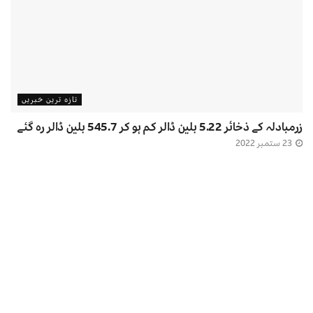
تازہ ترین خبریں
زرمبادلہ کے ذخائر 5.22 بلین ڈالر کم ہو کر 545.7 بلین ڈالر رہ گئے
23 ستمبر 2022