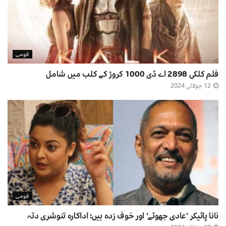
قومی
فلم کلکی 2898 اے ڈی 1000 کروڑ کے کلب میں شامل
12 جولائی 2024
قومی
نانا پاٹیکر ’عادی جھوٹے‘ اور خوف زدہ ہیں: اداکارہ تنوشری دتہ