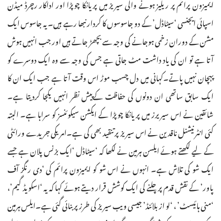
ایمیزون پرائم پر ریلیز ہونے والی سیریز میں پریانکا چوپڑا اور اداکار رچرڈ میڈن
اسپائی ایجنسی ‘سیٹاڈل’ کے دو جاسوسوں کا کردار نبھا رہے ہیں۔ یہ جاسوس ایک
مشن کے دوران زخمی ہوجانے کی وجہ سے بچھڑ جاتے ہیں اور جب انہیں ہوش
آتا ہے تو ان کی یاد داشت مٹ جاتی ہے جس کی وجہ سے وہ ایک دوسرے کو
پہچان نہیں پاتے۔کہانی میں دل چسب موڑ اس وقت آتا ہے جب ایک ان کا
ایک سابق ساتھی ان دونوں کی حفاظت کےپیش نظر انہیں یکجا کردیتا ہے۔
شائقین نے اس سیریرز میں پریانکا چوپڑا کے ایکشن سیکوئنسز کو سراہا ہے۔ البتہ
کئی انٹرنیشنل ناقدین نے اس سیریز پر تنقید بھی کی ہے۔امریکی جریدے ورائٹی
کے لیے لکھتے ہوئے ایلسن ہرمین نے لکھا کہ ‘سیٹاڈل ‘ایک بزنس پلان ہے جسے
ایک شو کی تلاش ہے۔ انہوں نے اس شو کو ایمیزون پرائم کی ‘دی رنگز آف
پاور’ کے نقش قدم پر چلنے کی ایک کوشش قرار دیتے ہوئے کہا کہ یہ ‘اسکویڈ گیم’،
‘منی ہائیسٹ’ ، ‘لو از بلائنڈ’ جیسی ویب سیریز کی طرز پر بنائی گئی ہے۔ایلس ہرمین