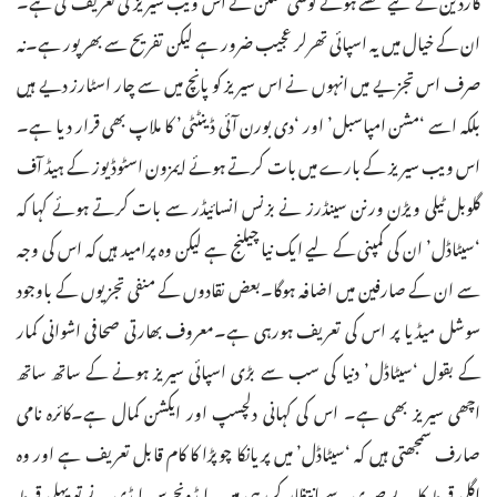
ان کے خیال میں یہ اسپائی تھرلر عجیب ضرور ہے لیکن تفریح سے بھرپور ہے۔نہ
صرف اس تجزیے میں انہوں نے اس سیریز کو پانچ میں سے چار اسٹارز دیے ہیں
بلکہ اسے ‘مشن امپاسبل’ اور ‘دی بورن آئی ڈینٹٹی’ کا ملاپ بھی قرار دیا ہے۔
اس ویب سیریز کے بارے میں بات کرتے ہوئے ایمزون اسٹوڈیوز کے ہیڈ آف
گلوبل ٹیلی ویڑن ورنن سینڈرز نے بزنس انسائیڈر سے بات کرتے ہوئے کہا کہ
‘سیٹاڈل’ ان کی کمپنی کے لیے ایک نیا چیلنج ہے لیکن وہ پرامید ہیں کہ اس کی وجہ
سے ان کے صارفین میں اضافہ ہوگا۔بعض نقادوں کے منفی تجزیوں کے باوجود
سوشل میڈیا پر اس کی تعریف ہورہی ہے۔معروف بھارتی صحافی اشوانی کمار
کے بقول ‘سیٹاڈل’ دنیا کی سب سے بڑی اسپائی سیریز ہونے کے ساتھ ساتھ
اچھی سیریز بھی ہے۔ اس کی کہانی دلچسپ اور ایکشن کمال ہے۔کائرہ نامی
صارف سمجھتی ہیں کہ ‘سیٹاڈل’ میں پریانکا چوپڑا کا کام قابل تعریف ہے اور وہ
اگلی قسط کا بے صبری سے انتظار کررہی ہیں۔ایڈونچرس ایڈی نے تو پہلی قسط