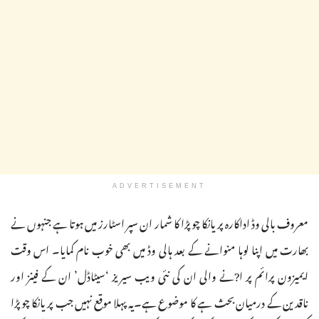
ADVERTISEMENT
معروف بالی وڈ اداکارہ پریانکا چوپڑا کا شمار ان سپر اسٹارز میں ہوتا ہے جنہوں نے
بھارت میں اپنا لوہا منوانے کے بعد ہالی وڈ میں بھی خوب نام کمایا۔ اس وقت
ایمیزون پرائم پر ا?نے والی ان کی نئی ویب سیریز ‘سیٹاڈل’ ان کے فینز اور
ناقدین کے درمیان بحث ہے کا موضوع ہے۔یہ پہلا موقع نہیں جب پریانکا چوپڑا