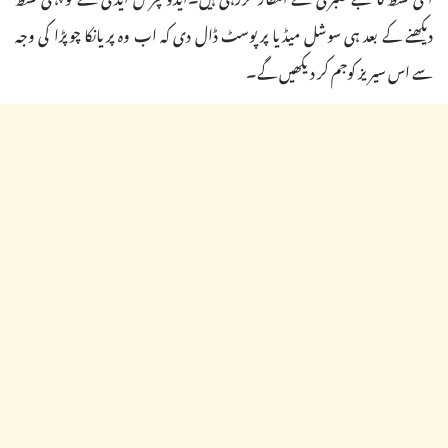
دیکھنے کے بعد ہی سوشل میڈیا پر پوسٹ ڈال دی کہ اب وہ پریانکا چوپڑا کی وجہ
سے اس سیریز کوجم کر دیکھیں گے۔