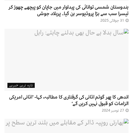
ہندوستان شمسی توانائی کی پیداوار میں جاپان کو پیچھے چھوڑ کر
تیسرا سب سے بڑا پروڈیوسر بن گیا۔ پرہلاد جوشی
31 جولائی 2025
تازہ ترین خبریں
اندھی کا پھر گوتم اڈانی کی گرفتاری کا مطالبہ، کہا- ’اڈانی امریکی
الزامات کو قبول نہیں کریں گے‘
27 نومبر 2024