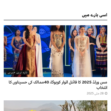
اسی
بارے میں
تازہ ترین خبریں
مس ورلڈ 2025 کا فائنل اتوار کوہوگا، 40ممالک کی حسیناوں کا
انتخاب
28 مئی 2025