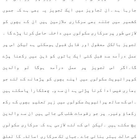
جارہا ہے ۔ان تجاویز میں ایک تجویز یہ بھی ہے کہ جموں
کشمیر میں جتنے بھی سرکاری ملازمین ہیں ان کے بچوں کو
لازمی طور پر سرکاری سکولوں میں داخلہ حاصل کرنا پڑے گا ۔
تجویز بالکل معقول اور قابل قبول ہوسکتی ہے لیکن اس پر
عمل درآمد سے قبل کئی ایک باتوں کو ذہن میں رکھنا پڑے
گا۔اگر اس تجویز پر عمل درآمد ہوگا تو والدین
کوپرائیویٹ سکولوں میں اپنے بچوں کو پڑھانے کے لئے جو
بھاری فیس ادا کرنا پڑتی ہے ان سے وہ چھٹکارا پاسکتے ہیں
۔اس کے ساتھ پرائیویٹ سکولوں میں زیر تعلیم بچوں کے رکھ
رکھاﺅ وغیرہ پر جو رقومات طلب کی جاتی ہیں ان سے والدین
بچ سکتے ہیں ۔لیکن اس کے لئے لازمی ہے کہ سرکاری سکولوں
کی حالت بہتر بنائی جاے ۔جہاں تک سرکاری اساتذہ کا تعلق