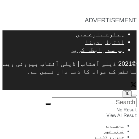
ADVERTISEMENT
ہمارے بارے میں
اشتہار دینا
ہم سے رابطہ کریں
©2021 ڈیلی آفتاب | ڈیلی آفتاب بیرونی ویب
سائٹس کے مواد کا ذمہ دار نہیں ہے۔
No Result
View All Result
ہوم پیج
تازہ خبر
جموں و کشمیر