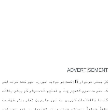
ADVERTISEMENT
کل یعنی سوموار 19اگست کو میڈیا میں یہ خبر گشت کرنے لگی
کہ حکومت جموں کشمیر یہا ں تعلیم کے معیار کو بہتر بنانے
کے لئے اقدامات کررہی ہے اور ماہرین تعلیم کی طرف سے
وقتاً فوقتاً پیش کی جانے والی تجاویز پر غور بھی کیا