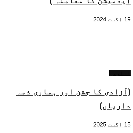
ایڈمیشن کا معاملہ )
19 اگست 2024
ادارتی
(آزادی کا جشن اور ہماری ذمہ
داریاں)
15 اگست 2025