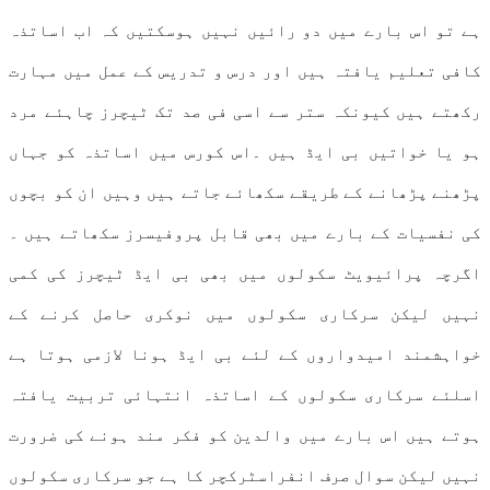
ہے تو اس بارے میں دو رائیں نہیں ہوسکتیں کہ اب اساتذہ
کافی تعلیم یافتہ ہیں اور درس و تدریس کے عمل میں مہارت
رکھتے ہیں کیونکہ ستر سے اسی فی صد تک ٹیچرز چاہئے مرد
ہو یا خواتیں بی ایڈ ہیں ۔اس کورس میں اساتذہ کو جہاں
پڑھنے پڑھانے کے طریقے سکھائے جاتے ہیں وہیں ان کو بچوں
کی نفسیات کے بارے میں بھی قابل پروفیسرز سکھاتے ہیں ۔
اگرچہ پرائیویٹ سکولوں میں بھی بی ایڈ ٹیچرز کی کمی
نہیں لیکن سرکاری سکولوں میں نوکری حاصل کرنے کے
خواہشمند امیدواروں کے لئے بی ایڈ ہونا لازمی ہوتا ہے
اسلئے سرکاری سکولوں کے اساتذہ انتہائی تربیت یافتہ
ہوتے ہیں اس بارے میں والدین کو فکر مند ہونے کی ضرورت
نہیں لیکن سوال صرف انفراسٹرکچر کا ہے جو سرکاری سکولوں