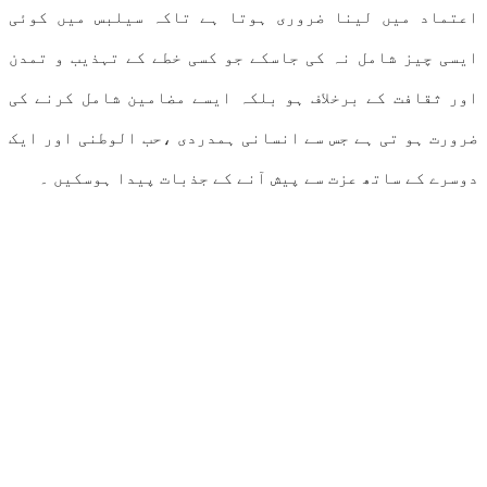
اعتماد میں لینا ضروری ہوتا ہے تاکہ سیلبس میں کوئی
ایسی چیز شامل نہ کی جاسکے جو کسی خطے کے تہذیب و تمدن
اور ثقافت کے برخلاف ہو بلکہ ایسے مضامین شامل کرنے کی
ضرورت ہو تی ہے جس سے انسانی ہمدردی ،حب الوطنی اور ایک
دوسرے کے ساتھ عزت سے پیش آنے کے جذبات پیدا ہوسکیں ۔