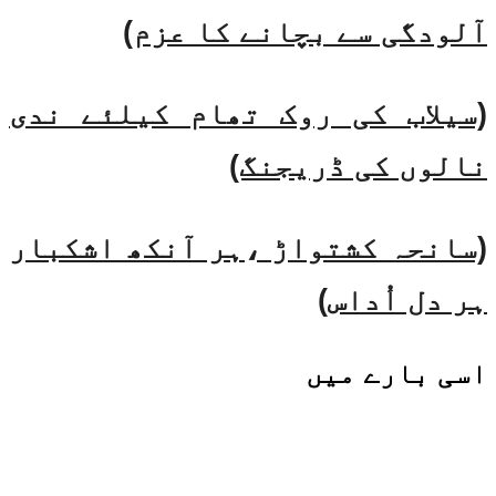
آلودگی سے بچانے کا عزم)
(سیلاب کی روک تھام کیلئے ندی
نالوں کی ڈریجنگ)
(سانحہ کشتواڑ ،ہر آنکھ اشکبار
ہر دل اُداس)
اسی
بارے میں