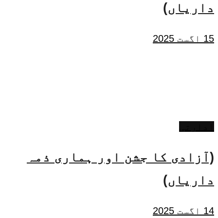
داریاں)
15 اگست 2025
ادارتی
(آزادی کا جشن اور ہماری ذمہ
داریاں)
14 اگست 2025