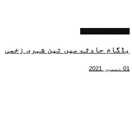
تازہ ترین خبریں
بڈگام حادثے میں تین شہری زخمی
01 دسمبر 2021