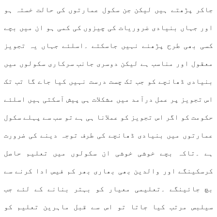
جاکر پڑھتے ہیں لیکن جن سکول عمارتوں کی حالت خستہ ہو
اور جہاں بنیادی ضروریات کی چیزوں کی کمی ہو ان میں بچے
کسی بھی طرح پڑھنے نہیں جاسکتے ۔اسلئے جہاں یہ تجویز
معقول اور مناسب ہے لیکن دوسری جانب سرکاری سکولوں میں
بنیادی ڈھانچے کو جب تک چست درست نہیں کیا جاے گا تب تک
اس تجویز پر عمل درآمد میں مشکلات ہی پیش آسکتی ہیں اسلئے
حکومت کو اگر اس تجویز کو عملانا ہی ہے تو سب سے پہلے سکول
عمارتوں میں بنیادی ڈھانچے کی طرف توجہ دینے کی ضرورت
ہے ۔تاکہ بچے خوشی خوشی ان سکولوں میں تعلیم حاصل
کرسکینگے اور والدین بھی بھاری بھر کم فیس ادا کرنے سے
بچ جائینگے ۔تعلیمی معیار کو بہتر بنانے کے لئے جب
سیلبس مرتب کیا جاتا تو اس سے قبل ماہرین تعلیم کو