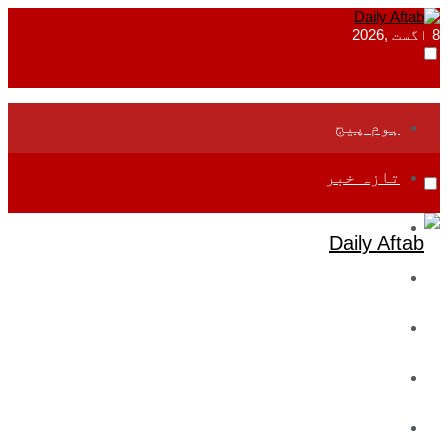
8 اگست ,2026
ہوم پیج
تازہ خبر
جموں و کشمیر
قومی
بین اقوامی
تعلیم
ادارتی