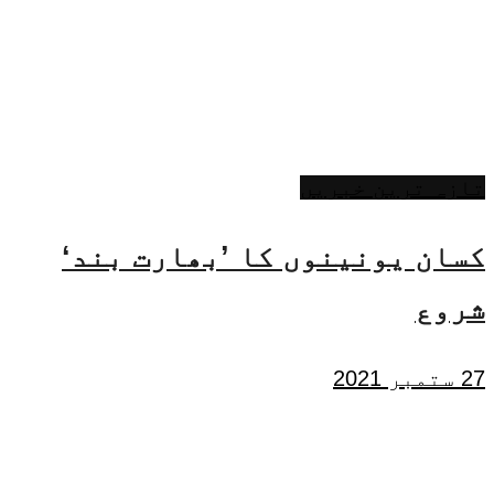
تازہ ترین خبریں
کسان یونینوں کا ’بھارت بند‘
شروع
27 ستمبر 2021