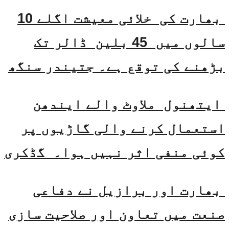
بھارت کی خلائی معیشت اگلے 10
سالوں میں 45 بلین ڈالر تک
بڑھنے کی توقع ہے۔ جتیندر سنگھ
ایتھنول ملاوٹ والے ایندھن
استعمال کرنے والی گاڑیوں پر
کوئی منفی اثر نہیں ہوا۔ گڈکری
بھارت اور برازیل نے دفاعی
صنعت میں تعاون اور صلاحیت سازی