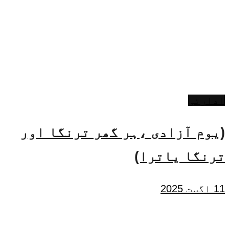
ادارتی
(یوم آزادی ،ہر گھر ترنگا اور
ترنگا یاترا)
11 اگست 2025