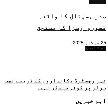
ادارتی
صدر ہسپتال کا واقعہ
قصوروارسزا کا مستحق
25 جولائی 2025
Next Post
غیر رجسٹرڈ دکانداروں کے ذریعے نصب
سولر پر کوئی سبسڈی نہیں
اہم خبریں