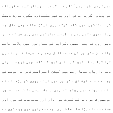
میں کہیں نظر نہیں آتا ہے ۔اگر شہر سرینگر کی بات کرینگے
تو یہاں اگرچہ ہائی اور یائیر سکینڈری سکول قدرے ڈھنگ
کی بلڈنگوں میں کام کرتے ہیں لیکن جتنے بھی مڈل یا
پرائمیری سکول ہیں وہ ایسی عمارتوں میں ہیں جن کے در و
دیواروں کا پتہ نہیں ۔کرایہ کی عمارتوں میں چلائے جانے
والے ان سکولوں کی حالت قابل رحم ہے ۔جیسا کہ پہلے ہی
کہا گیا ہے کہ ٹیچنگ یا نان ٹیچنگ سٹاف اچھی طرح سے اپنی
ذمہ داریاں نبھا رہے ہیں لیکن انفراسٹرکچر نہ ہونے کی
وجہ سے عام لوگ ان سکولوں میں اپنے بچوں کو پڑھانے کے
لئے بھیجنے میں ہچکچاتے ہیں ۔ایک ایسی سکول عمارت جو
خوبصورت ہو ۔جس کے کمرے ہوا دار اور سجے سجائے ہوں اور
جسکے سامنے بڑا سا احاطہ ہو ایسے سکولوں میں بچے شوق سے