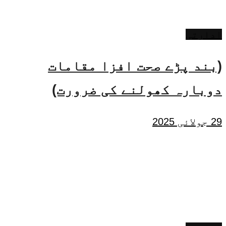
ادارتی
(بند پڑے صحت افزا مقامات
دوبارہ کھولنے کی ضرورت)
29 جولائی 2025