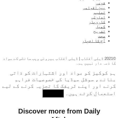
قومی
بین اقوامی
تعلیم
ادارتی
کاروبار
کھیل
تفریح
صحت
آج کا اخبار
©2021 ڈیلی آفتاب | ڈیلی آفتاب بیرونی ویب سائٹس کے مواد
کا ذمہ دار نہیں ہے۔
ہم کوکیز کو مواد اور اشتہارات کو ذاتی
بنانے ، سوشل میڈیا کی خصوصیات فراہم
کرنے اور اپنے ٹریفک کا تجزیہ کرنے کے لیے
استعمال کرتے ہیں۔
I Agree
Discover more from Daily