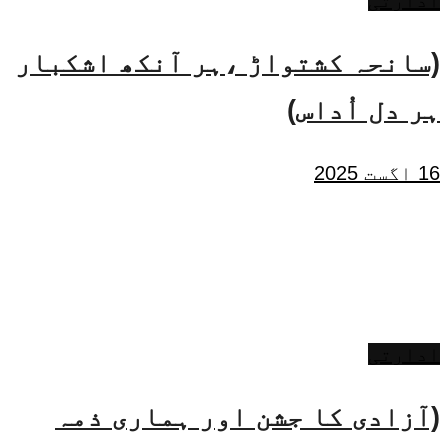
ادارتی
(سانحہ کشتواڑ ،ہر آنکھ اشکبار
ہر دل اُداس)
16 اگست 2025
ادارتی
(آزادی کا جشن اور ہماری ذمہ