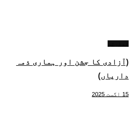
ادارتی
(آزادی کا جشن اور ہماری ذمہ
داریاں)
15 اگست 2025