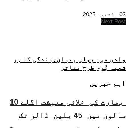
03 اکتوبر 2025
Next Post
وادی میں بجلی بحران،زندگی کا ہر
شعبہ بُری طرح متاثر
اہم خبریں
بھارت کی خلائی معیشت اگلے 10
سالوں میں 45 بلین ڈالر تک