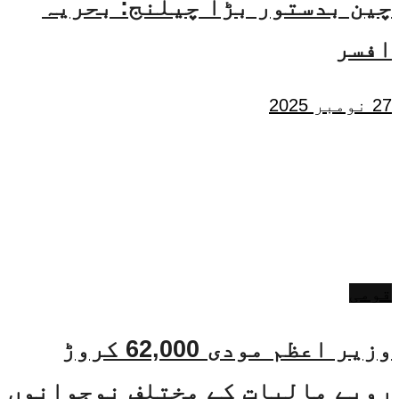
چین بدستور بڑا چیلنج: بحریہ
افسر
27 نومبر 2025
قومی
وزیر اعظم مودی 62,000 کروڑ
روپے مالیات کے مختلف نوجوانوں