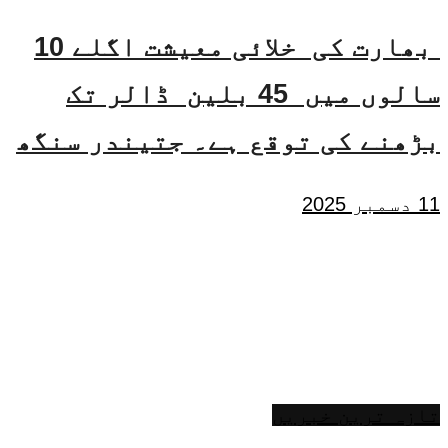
بھارت کی خلائی معیشت اگلے 10
سالوں میں 45 بلین ڈالر تک
بڑھنے کی توقع ہے۔ جتیندر سنگھ
11 دسمبر 2025
تازہ ترین خبریں