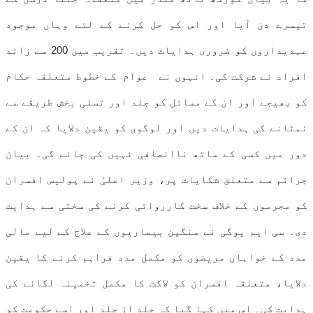
تیسرے دن آیا اور اس کو حل کرنے کے لئے وہاں موجود
عہدیداروں کو ضروری ہدایات دیں۔ تقریب میں 200 سے زائد
افراد نے شرکت کی۔ انہوں نے عوام کے خطوط متعلقہ حکام
کو بھیجے اور ان کے مسائل کو جلد اور تسلی بخش طریقے سے
نمٹانے کی ہدایات دیں اور لوگوں کو یقین دلایا کہ ان کے
دور میں کسی کے ساتھ ناانصافی نہیں کی جائے گی۔ بیان
جرائم سے متعلق شکایات پر، وزیر اعلیٰ نے پولیس افسران
کو مجرموں کے خلاف سخت کارروائی کرنے کی سختی سے ہدایت
دی۔ سی ایم یوگی نے سنگین بیماریوں کے علاج کے لیے مالی
مدد کے خواہاں مریضوں کو مکمل مدد فراہم کرنے کا یقین
دلایا، متعلقہ افسران کو لاگت کا مکمل تخمینہ لگانے کی
ہدایت کی۔ اس میں کہا گیا کہ جلد از جلد اور اسے حکومت کو