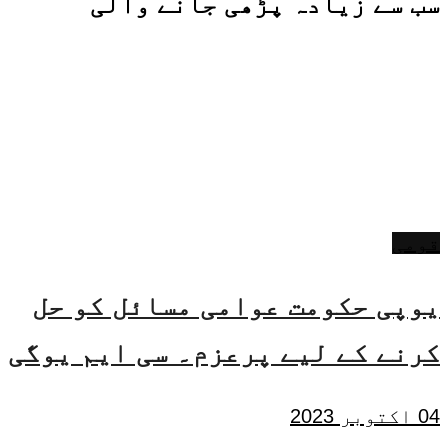
سب سے زیادہ پڑھی جانے والی
قومی
یوپی حکومت عوامی مسائل کو حل
کرنے کے لیے پرعزم۔ سی ایم یوگی
04 اکتوبر 2023