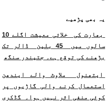
یہ بھی
پڑھیے
بھارت کی خلائی معیشت اگلے 10
سالوں میں 45 بلین ڈالر تک
بڑھنے کی توقع ہے۔ جتیندر سنگھ
ایتھنول ملاوٹ والے ایندھن
استعمال کرنے والی گاڑیوں پر
کوئی منفی اثر نہیں ہوا۔ گڈکری