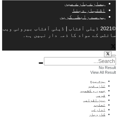
ہمارے بارے میں
اشتہار دینا
ہم سے رابطہ کریں
©2021 ڈیلی آفتاب | ڈیلی آفتاب بیرونی ویب
سائٹس کے مواد کا ذمہ دار نہیں ہے۔
No Result
View All Result
ہوم پیج
تازہ خبر
جموں و کشمیر
قومی
بین اقوامی
تعلیم
ادارتی
کاروبار