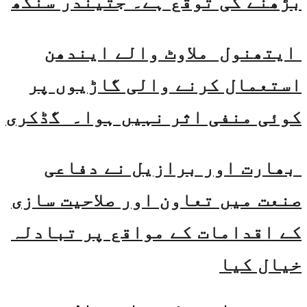
بڑھنے کی توقع ہے۔ جتیندر سنگھ
ایتھنول ملاوٹ والے ایندھن
استعمال کرنے والی گاڑیوں پر
کوئی منفی اثر نہیں ہوا۔ گڈکری
بھارت اور برازیل نے دفاعی
صنعت میں تعاون اور صلاحیت سازی
کے اقدامات کے مواقع پر تبادلہ
خیال کیا