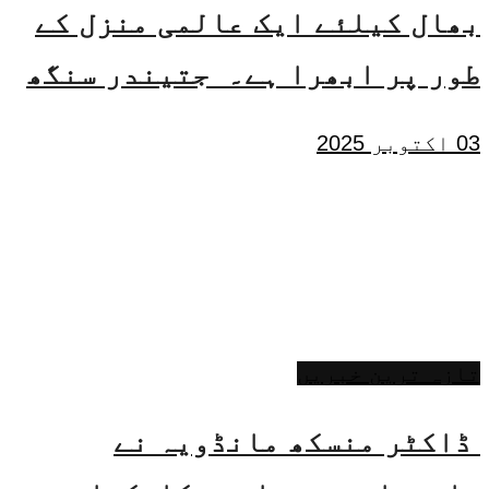
بھال کیلئے ایک عالمی منزل کے
طور پر ابھرا ہے۔ جتیندر سنگھ
03 اکتوبر 2025
تازہ ترین خبریں
ڈاکٹر منسکھ مانڈویہ نے