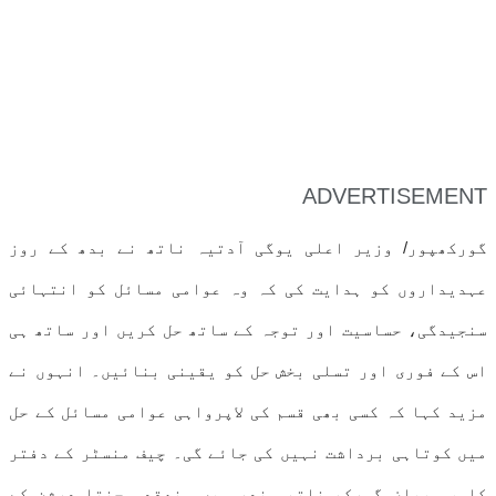
ADVERTISEMENT
گورکھپور/ وزیر اعلی یوگی آدتیہ ناتھ نے بدھ کے روز
عہدیداروں کو ہدایت کی کہ وہ عوامی مسائل کو انتہائی
سنجیدگی، حساسیت اور توجہ کے ساتھ حل کریں اور ساتھ ہی
اس کے فوری اور تسلی بخش حل کو یقینی بنائیں۔ انہوں نے
مزید کہا کہ کسی بھی قسم کی لاپرواہی عوامی مسائل کے حل
میں کوتاہی برداشت نہیں کی جائے گی۔ چیف منسٹر کے دفتر
کا یہ بیان گورکھ ناتھ مندر میں منعقدہ جنتا درشن کے