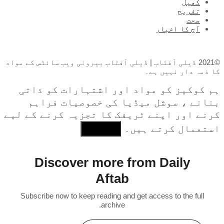
کھیل
تفریح
صحت
آج کا اخبار
©2021 ڈیلی آفتاب | ڈیلی آفتاب بیرونی ویب سائٹس کے مواد
کا ذمہ دار نہیں ہے۔
ہم کوکیز کو مواد اور اشتہارات کو ذاتی
بنانے ، سوشل میڈیا کی خصوصیات فراہم
کرنے اور اپنے ٹریفک کا تجزیہ کرنے کے لیے
استعمال کرتے ہیں۔
I Agree
Discover more from Daily
Aftab
Subscribe now to keep reading and get access to the full
archive.