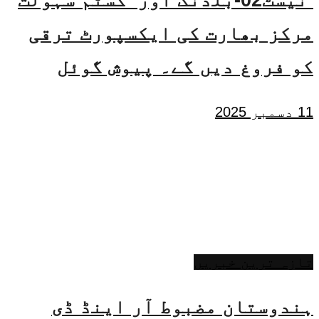
نیسٹ02-بلڈنگ اور کسٹم سہولت
مرکز بھارت کی ایکسپورٹ ترقی
کو فروغ دیں گے۔ پیوش گوئل
11 دسمبر 2025
تازہ ترین خبریں
ہندوستان مضبوط آر اینڈ ڈی