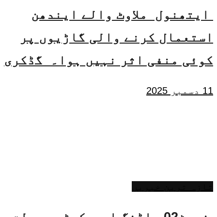
ایتھنول ملاوٹ والے ایندھن
استعمال کرنے والی گاڑیوں پر
کوئی منفی اثر نہیں ہوا۔ گڈکری
11 دسمبر 2025
تازہ ترین خبریں