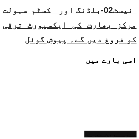
نیسٹ02-بلڈنگ اور کسٹم سہولت
مرکز بھارت کی ایکسپورٹ ترقی
کو فروغ دیں گے۔ پیوش گوئل
اسی
بارے میں
تازہ ترین خبریں