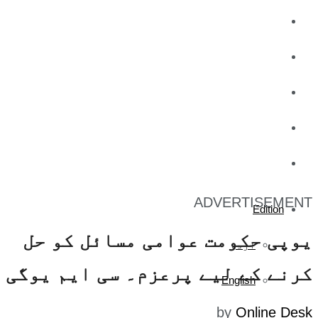
کاروبار
کھیل
تفریح
صحت
آج کا اخبار
ADVERTISEMENT
Edition
یوپی حکومت عوامی مسائل کو حل
اردو
کرنے کے لیے پرعزم۔ سی ایم یوگی
English
by
Online Desk