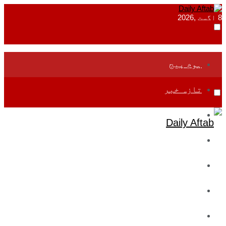
8 اگست ,2026
ہوم پیج
تازہ خبر
جموں و کشمیر
قومی
بین اقوامی
تعلیم
ادارتی