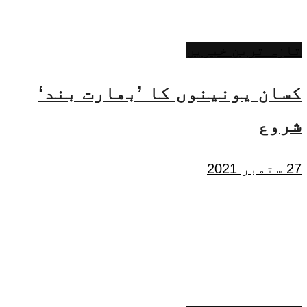
تازہ ترین خبریں
کسان یونینوں کا ’بھارت بند‘
شروع
27 ستمبر 2021