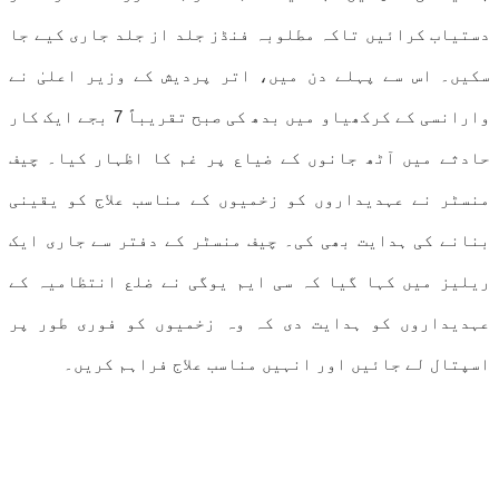
دستیاب کرائیں تاکہ مطلوبہ فنڈز جلد از جلد جاری کیے جا
سکیں۔ اس سے پہلے دن میں، اتر پردیش کے وزیر اعلیٰ نے
وارانسی کے کرکھیاو میں بدھ کی صبح تقریباً 7 بجے ایک کار
حادثے میں آٹھ جانوں کے ضیاع پر غم کا اظہار کیا۔ چیف
منسٹر نے عہدیداروں کو زخمیوں کے مناسب علاج کو یقینی
بنانے کی ہدایت بھی کی۔ چیف منسٹر کے دفتر سے جاری ایک
ریلیز میں کہا گیا کہ سی ایم یوگی نے ضلع انتظامیہ کے
عہدیداروں کو ہدایت دی کہ وہ زخمیوں کو فوری طور پر
اسپتال لے جائیں اور انہیں مناسب علاج فراہم کریں۔