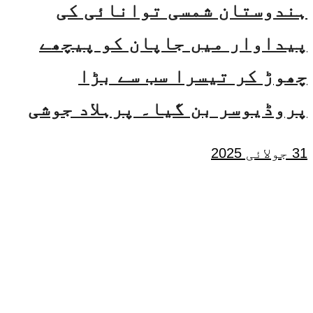
ہندوستان شمسی توانائی کی
پیداوار میں جاپان کو پیچھے
چھوڑ کر تیسرا سب سے بڑا
پروڈیوسر بن گیا۔ پرہلاد جوشی
31 جولائی 2025