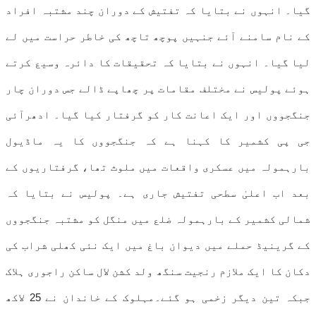
گیا۔ انہوں نے بتایا کہ تفتیش کے دوران چند مشتبہ افراد
کے نام سامنے آئے جنہیں پوچھ تاچھ کی خاطر حراست میں لے
لیا گیا۔ انہوں نے بتایا کہ تحقیقات کا دائرہ وسیع کرتے
ہوئے پولیس نے مختلف مقامات پر چھاپے ڈالے جس دوران چار
جنگجووں اور ایک اعانت کار کو گرفتار کیا گیا۔ ادھرآئی
جی پی کشمیر کا کہنا ہے کہ جنگجووں کا یہ ماڈیول
بارہمولہ میں عسکری واقعات میں ملوث تھا، گرفتاریوں کے
بعد اب اعلیٰ سطحی تفتیش جاری ہے۔ پولیس نے بتایا کہ
شمالی کشمیر کے بارہمولہ ضلع میں منگل کو مشتبہ جنگجووں
کے گرینیڈ حملے میں دیوان باغ میں ایک نئی کھلی شراب کی
دکان کا ایک ملازم رنجیت سنگھ ولد کشن لال ساکن راجوری ہلاک
جبکہ تین دیگر زخمی ہو گئے۔مہلوک کے خاندان نے 25 لاکھ