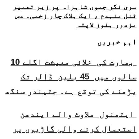
سری نگر جموں شاہراہ پر زیر تعمیر
ٹنل منہدم ، ایک ہلاک چار زخمی۔ دس
مزدور ہنوز لاپتہ
اہم خبریں
بھارت کی خلائی معیشت اگلے 10
سالوں میں 45 بلین ڈالر تک
بڑھنے کی توقع ہے۔ جتیندر سنگھ
ایتھنول ملاوٹ والے ایندھن
استعمال کرنے والی گاڑیوں پر