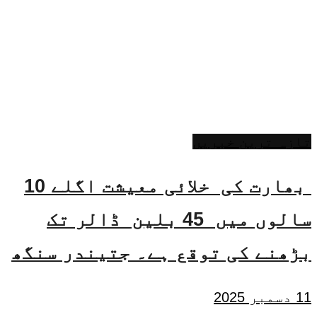
تازہ ترین خبریں
بھارت کی خلائی معیشت اگلے 10
سالوں میں 45 بلین ڈالر تک
بڑھنے کی توقع ہے۔ جتیندر سنگھ
11 دسمبر 2025