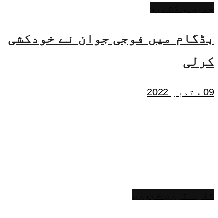
جموں و کشمیر
بڈگام میں فوجی جوان نے خودکشی
کرلی
09 ستمبر 2022
تازہ ترین خبریں