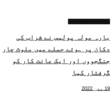
تازہ ترین خبریں
بارہ مولہ پولیس نے شراب کی
دکان پر ہوئے حملے میں ملوث چار
جنگجووں اور ایک عانت کار کو
گرفتار کیا
19 مئی 2022