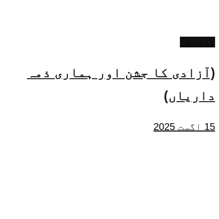
ادارتی
(آزادی کا جشن اور ہماری ذمہ
داریاں)
15 اگست 2025