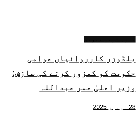
تازہ ترین خبریں
بلڈوزر کارروائیاں عوامی
حکومت کو کمزور کرنے کی سازش:
وزیر اعلیٰ عمر عبداللہ
28 نومبر 2025