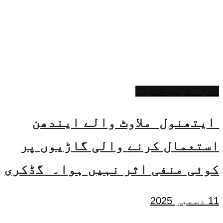
تازہ ترین خبریں
ایتھنول ملاوٹ والے ایندھن
استعمال کرنے والی گاڑیوں پر
کوئی منفی اثر نہیں ہوا۔ گڈکری
11 دسمبر 2025