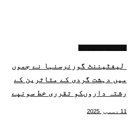
تازہ ترین خبریں
لیفٹیننٹ گورنرسنہا نے جموں
میں دہشت گردی کے متاثرین کے
رشتہ داروںکو تقرری خط سونپے
11 دسمبر 2025