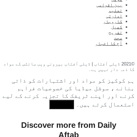
بین اقوامی
تعلیم
ادارتی
کاروبار
کھیل
تفریح
صحت
آج کا اخبار
©2021 ڈیلی آفتاب | ڈیلی آفتاب بیرونی ویب سائٹس کے مواد
کا ذمہ دار نہیں ہے۔
ہم کوکیز کو مواد اور اشتہارات کو ذاتی
بنانے ، سوشل میڈیا کی خصوصیات فراہم
کرنے اور اپنے ٹریفک کا تجزیہ کرنے کے لیے
استعمال کرتے ہیں۔
I Agree
Discover more from Daily
Aftab