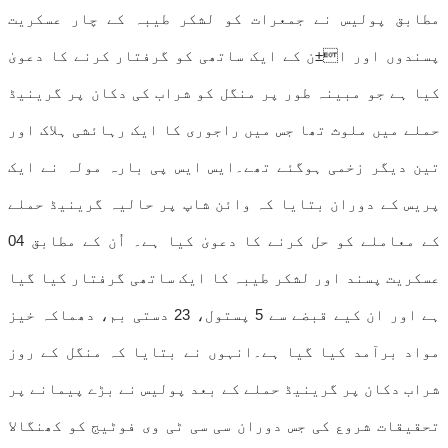
مطابق پولیس نے جمعرات کو لشکر طیبہ کے چار عسکریت
پسندوں اور ا±ن کے ایک ساتھی کو گرفتار کرنے کا دعویٰ
کیا ہے جو مبینہ طور پر منگل کو شراب کی دکان پر گرینیڈ
حملے میں ملوث تھا جس میں راجوری کا ایک رہائشی ہلاک اور
تین دیگر زخمی ہوگئے تھے۔ایس ایس پی بارہ مولہ نے ایک
پریس کے دوران بتایا کہ وائن شاپ پر حالیہ گرینیڈ حملے
کے معاملے کو حل کرنے کا دعویٰ کیا ہے۔ اُن کے مطابق 04
عسکریت پسند اور لشکر طیبہ کا ایک ساتھی گرفتار کیا گیا
ہے اور ان کیے قبضے سے 5 پستول، 23 دستی بم، دھماکہ خیز
مواد برآمد کیا گیا ہے۔انہوں نے بتایا کہ منگل کے روز
شراب دکان پر گرینیڈ حملے کے بعد پولیس نے بڑے پیمانے پر
تحقیقات شروع کی جس دوران سی سی ٹی وی فوٹیج کو کھنگالا