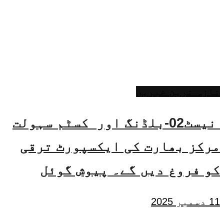
تازہ ترین خبریں
نیسٹ02-بلڈنگ اور کسٹم سہولت
مرکز بھارت کی ایکسپورٹ ترقی
کو فروغ دیں گے۔ پیوش گوئل
11 دسمبر 2025