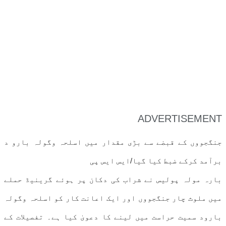
ADVERTISEMENT
جنگجووں کے قبضے سے بڑی مقدار میں اسلحہ وگولہ بارو د
برآمد کرکے ضبط کیا گیا/ایس ایس پی
بارہ مولہ پولیس نے شراب کی دکان پر ہوئے گرینیڈ حملے
میں ملوث چار جنگجووں اور ایک اعانت کار کو اسلحہ وگولہ
بارود سمیت حراست میں لینے کا دعویٰ کیا ہے۔ تفصیلات کے