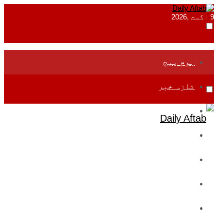
9 اگست ,2026
ہوم پیج
تازہ خبر
جموں و کشمیر
قومی
بین اقوامی
تعلیم
ادارتی