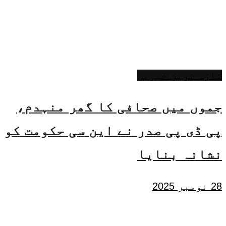
تازہ ترین خبریں
جموں میں صحافی کا گھر منہدم،
پی ڈی پی صدر نے این سی حکومت کو
نشانہ بنایا
28 نومبر 2025