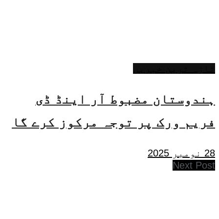
تازہ ترین خبریں
ہندوستان مضبوط آر اینڈ ڈی
فریم ورک پر توجہ مرکوز کرے گا
28 نومبر 2025
Next Post