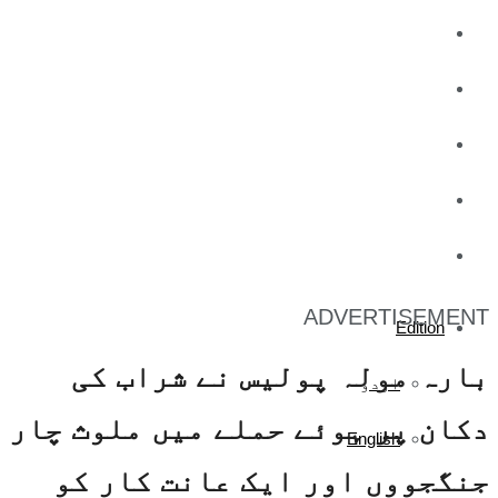
کاروبار
کھیل
تفریح
صحت
آج کا اخبار
ADVERTISEMENT
Edition
بارہ مولہ پولیس نے شراب کی
اردو
دکان پر ہوئے حملے میں ملوث چار
English
جنگجووں اور ایک عانت کار کو