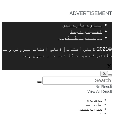
ADVERTISEMENT
ہمارے بارے میں
اشتہار دینا
ہم سے رابطہ کریں
©2021 ڈیلی آفتاب | ڈیلی آفتاب بیرونی ویب
سائٹس کے مواد کا ذمہ دار نہیں ہے۔
No Result
View All Result
ہوم پیج
تازہ خبر
جموں و کشمیر
قومی