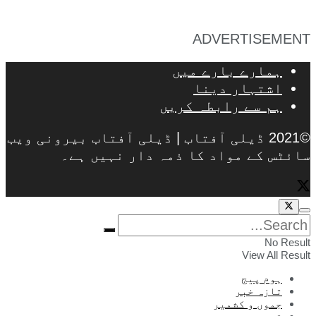
ADVERTISEMENT
ہمارے بارے میں
اشتہار دینا
ہم سے رابطہ کریں
©2021 ڈیلی آفتاب | ڈیلی آفتاب بیرونی ویب
سائٹس کے مواد کا ذمہ دار نہیں ہے۔
No Result
View All Result
ہوم پیج
تازہ خبر
جموں و کشمیر