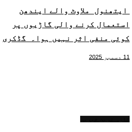
ایتھنول ملاوٹ والے ایندھن
استعمال کرنے والی گاڑیوں پر
کوئی منفی اثر نہیں ہوا۔ گڈکری
11 دسمبر 2025
تازہ ترین خبریں