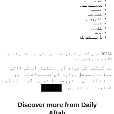
قومی
بین اقوامی
تعلیم
ادارتی
کاروبار
کھیل
تفریح
صحت
آج کا اخبار
©2021 ڈیلی آفتاب | ڈیلی آفتاب بیرونی ویب سائٹس کے مواد
کا ذمہ دار نہیں ہے۔
ہم کوکیز کو مواد اور اشتہارات کو ذاتی
بنانے ، سوشل میڈیا کی خصوصیات فراہم
کرنے اور اپنے ٹریفک کا تجزیہ کرنے کے لیے
استعمال کرتے ہیں۔
I Agree
Discover more from Daily
Aftab