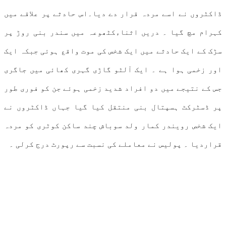
ڈاکٹروں نے اسے مردہ قرار دے دیا۔اس حادثے پر علاقے میں
کہرام مچ گیا ۔ دریں اثناءکٹھوعہ میں سندر بنی روڑ پر
سڑک کے ایک حادثے میں ایک شخص کی موت واقع ہوئی جبکہ ایک
اور زخمی ہوا ہے ۔ ایک آلٹو گاڑی گہری کھائی میں جاگری
جس کے نتیجے میں دو افراد شدید زخمی ہوئے جن کو فوری طور
پر ڈسٹرکٹ ہسپتال بنی منتقل کیا گیا جہاں ڈاکٹروں نے
ایک شخص رویندر کمار ولد سوباش چند ساکن کوٹری کو مردہ
قراردیا ۔ پولیس نے معاملے کی نسبت سے رپورٹ درج کرلی ۔