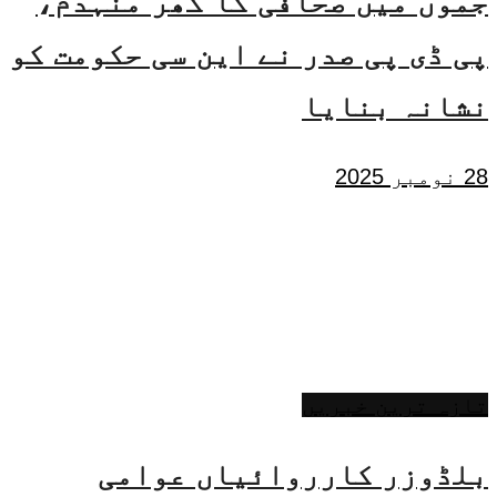
جموں میں صحافی کا گھر منہدم،
پی ڈی پی صدر نے این سی حکومت کو
نشانہ بنایا
28 نومبر 2025
تازہ ترین خبریں
بلڈوزر کارروائیاں عوامی