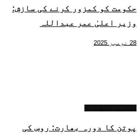
حکومت کو کمزور کرنے کی سازش:
وزیر اعلیٰ عمر عبداللہ
28 نومبر 2025
تازہ ترین خبریں
پوتن کا دورہ بھارت: روس کی