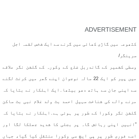
ADVERTISEMENT
کٹھوعہ میں گاڑی کھائی میں گرنے سے ایک شخص لقمہ اجل
سرینگر/
وسطی کشمیر کے گاندربل ضلع کے وکورہ کے گلشن نگر علاقے
میں پیر کو ایک 22 سالہ نوجوان اپنے گھر میں کرنٹ لگنے
سے اپنی جان سے ہاتھ دھو بیٹھا۔ایک اہلکار نے بتایا کہ
مرنے والے کی شناخت سہیل احمد بٹ ولد غلام نبی بٹ ساکن
گلشن نگر وکورا کے طور پر ہوئی ہے۔اہلکار نے بتایا کہ
"انہیں اپنی رہائش گاہ پر بجلی کا شدید جھٹکا لگا اور
اسے فوری طور پر پی ایچ سی وکورا منتقل کیا گیا، جہاں