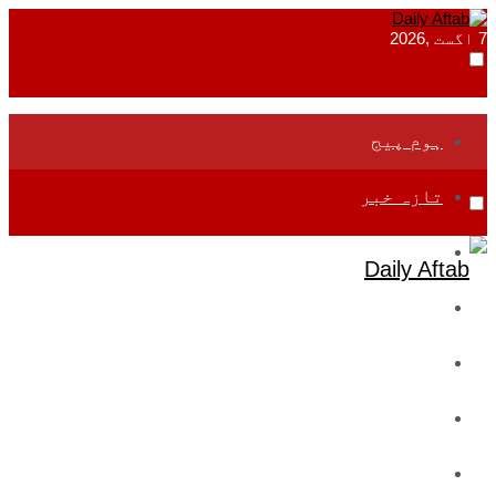
7 اگست ,2026
ہوم پیج
تازہ خبر
جموں و کشمیر
قومی
بین اقوامی
تعلیم
ادارتی