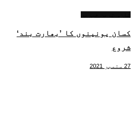
تازہ ترین خبریں
کسان یونینوں کا ’بھارت بند‘
شروع
27 ستمبر 2021