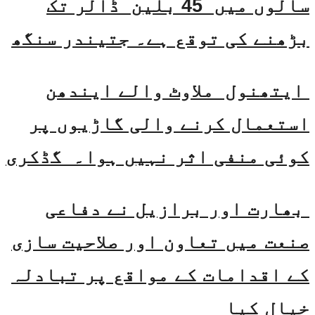
سالوں میں 45 بلین ڈالر تک
بڑھنے کی توقع ہے۔ جتیندر سنگھ
ایتھنول ملاوٹ والے ایندھن
استعمال کرنے والی گاڑیوں پر
کوئی منفی اثر نہیں ہوا۔ گڈکری
بھارت اور برازیل نے دفاعی
صنعت میں تعاون اور صلاحیت سازی
کے اقدامات کے مواقع پر تبادلہ
خیال کیا