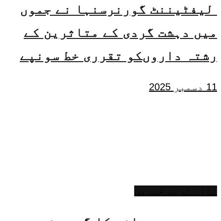
لیفٹیننٹ گورنرسنہا نے جموں
میں دہشت گردی کے متاثرین کے
رشتہ داروںکو تقرری خط سونپے
11 دسمبر 2025
تازہ ترین خبریں