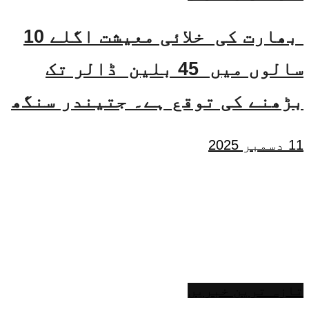
بھارت کی خلائی معیشت اگلے 10
سالوں میں 45 بلین ڈالر تک
بڑھنے کی توقع ہے۔ جتیندر سنگھ
11 دسمبر 2025
تازہ ترین خبریں