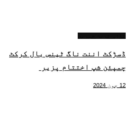
تازہ ترین خبریں
ڈسڑکٹ اننت ناگ ٹینس بال کرکٹ
چمپئن شپ اختتام پزیر
12 جون 2024