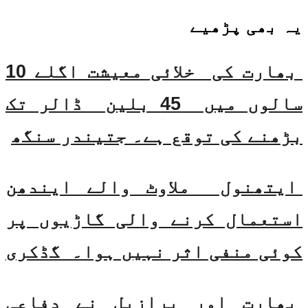
یہ بھی
پڑھیے
بھارت کی خلائی معیشت اگلے 10
سالوں میں 45 بلین ڈالر تک
بڑھنے کی توقع ہے۔ جتیندر سنگھ
ایتھنول ملاوٹ والے ایندھن
استعمال کرنے والی گاڑیوں پر
کوئی منفی اثر نہیں ہوا۔ گڈکری
بھارت اور برازیل نے دفاعی