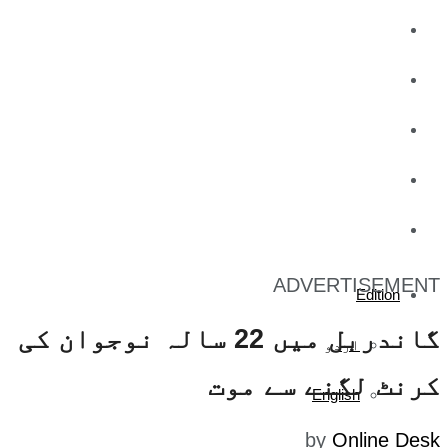
کاروبار
کھیل
تفریح
صحت
آج کا اخبار
ADVERTISEMENT
Edition
گاندربل میں 22 سالہ نوجوان کی
اردو
کرنٹ لگنے سے موت
English
by
Online Desk