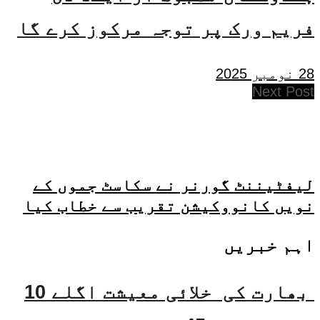
فریم ورک پر توجہ مرکوز کرے گا
28 نومبر 2025
Next Post
لیفٹیننٹ گورنر نے سکاسٹ جموں کے
نویں کانووکیشن تقریب سے خطاب کیا
اہم خبریں
بھارت کی خلائی معیشت اگلے 10