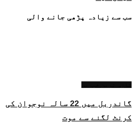
سب سے زیادہ پڑھی جانے والی
تازہ ترین خبریں
گاندربل میں 22 سالہ نوجوان کی
کرنٹ لگنے سے موت