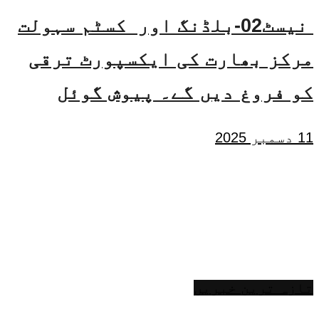
نیسٹ02-بلڈنگ اور کسٹم سہولت
مرکز بھارت کی ایکسپورٹ ترقی
کو فروغ دیں گے۔ پیوش گوئل
11 دسمبر 2025
تازہ ترین خبریں